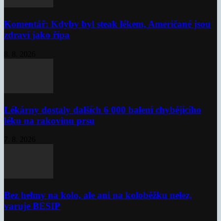
Komentář: Kdyby byl steak lékem, Američané jsou
zdraví jako řípa
8. 8. 2026
Lékárny dostaly dalších 6 000 balení chybějícího
léku na rakovinu prsu
7. 8. 2026
Bez helmy na kolo, ale ani na koloběžku nelez,
varuje BESIP