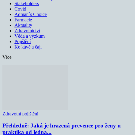
Stakeholders
Covid
Adman´s Choice
Farmacie
Aktuality
Zdravotnictví
Věda a výzkum
Pojištění
Ke kávě a čaji
Více
Zdravotní pojištění
Přehledně: Jaká je hrazená prevence pro ženy u
praktika od ledna...