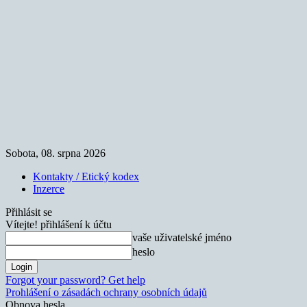
Sobota, 08. srpna 2026
Kontakty / Etický kodex
Inzerce
Přihlásit se
Vítejte! přihlášení k účtu
vaše uživatelské jméno
heslo
Forgot your password? Get help
Prohlášení o zásadách ochrany osobních údajů
Obnova hesla