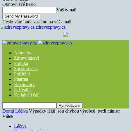
Obnovit své heslo
Váš e-mail
Heslo vám bude zasláno na váš email
zdravezpravy.cz
Aktuality
Zdravotnictví
Politika
Sociální věci
Pojištění
Pharma
Rozhovory
E-Health
Ke kávě i čaji
Domů
Léčiva
Výpadky léků jsou chybou výrobců, tvrdí ministr
Válek
Léčiva