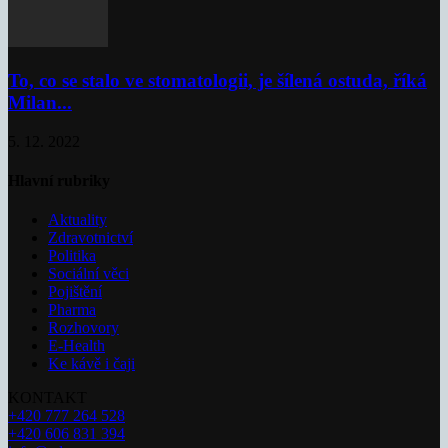
To, co se stalo ve stomatologii, je šílená ostuda, říká
Milan...
5. 12. 2022
Hlavní rubriky
Aktuality
Zdravotnictví
Politika
Sociální věci
Pojištění
Pharma
Rozhovory
E-Health
Ke kávě i čaji
KONTAKT
+420 777 264 528
+420 606 831 394