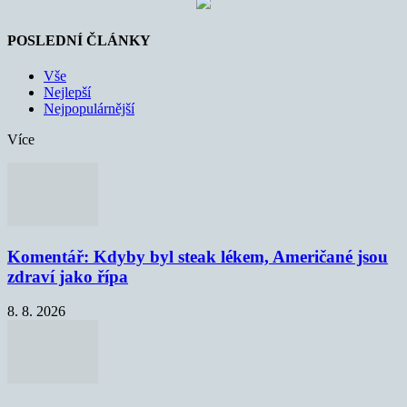
POSLEDNÍ ČLÁNKY
Vše
Nejlepší
Nejpopulárnější
Více
Komentář: Kdyby byl steak lékem, Američané jsou
zdraví jako řípa
8. 8. 2026