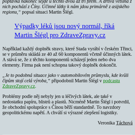
poptávka nakonec sejde u těchto dvou až tří firem. A drtivá většina z
nich pochází z Číny. Účinné látky k nám jdou primárně z asijského
regionu,“
popsal situaci Martin Šlégl.
Výpadky léků jsou nový normál, říká
Martin Šlégl pro ZdraveZpravy.cz
Například každý doplněk stravy, které Stada vyrábí v českém Třinci,
se v průměru skládá ze 40 až 60 komponentů včetně účinných látek.
A stává se, že z těchto komponentů scházejí jeden nebo dva
elementy. Firma pak není schopna takový doplněk dokončit.
„Je to podobná situace jako v automobilovém průmyslu, kde kvůli
čipům stojí celá výroba,“
připodobnil Martin Šlégl v
podcastu
ZdraveZpravy.cz
.
Problémy podle něj nebyly jen u léčivých látek, ale také v
nedostatku papíru, blistrů a plastů. Nicméně Martin Šlégl i potvrdil,
že obchodní spolupráce s Čínou běží standardně. To navzdory
geopolitickému napětí. A chválí si výrazné zlepšení logistiky.
Veronika
Táchová