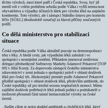
těchto výrobců, mezi které patří i Česká republika. Svou, byť již
menší roli v celém problému sehrála podle Válka i vyšší nemocnost
obyvatelstva a výpadky účinných látek pro výrobu léků na asijském
kontinentu. Toto výrobci, ale i zástupci Státního ústavu pro kontrolu
léčiv [SÚKL] dlouhodobě označují za hlavní příčiny současných
potíží.
Co dělá ministerstvo pro stabilizaci
situace
Česká republika podle Válka aktuálně pracuje na demonopolizaci
trhu s léky. A hledá cesty, jak výpadkům léků zabránit i ve
spolupráci s neunijními zeměmi. Příkladem jmenoval nedávnou
delegaci předsedkyně Sněmovny Markéty Adamové Pekarové [TOP
09] v Jižní Koreji. Za doprovodu zástupců českého ministerstva
zdravotnictví v zemi jednala o spolupráci právě v oblasti dodávek
léků pro český trh. Jihokorejský premiér podle Adamové Pekarové
přislíbil spolupráci v oblasti dodávek léků, především antibiotik, do
České republiky už pro letošní sezonu respiračních nemocí. Mimo
zajištění dodávek potřebných léků jednali politici a podnikatelé o
možnosti přesunutí části tamní farmaceutické výroby na české
území.
„Naším cílem je nejen dodání antibiotik a chybějících léků, které