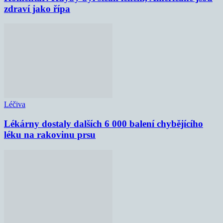
zdraví jako řípa
Léčiva
Lékárny dostaly dalších 6 000 balení chybějícího
léku na rakovinu prsu