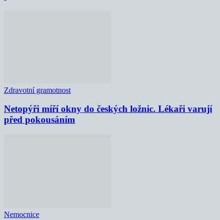
Zdravotní gramotnost
Netopýři míří okny do českých ložnic. Lékaři varují
před pokousáním
Nemocnice