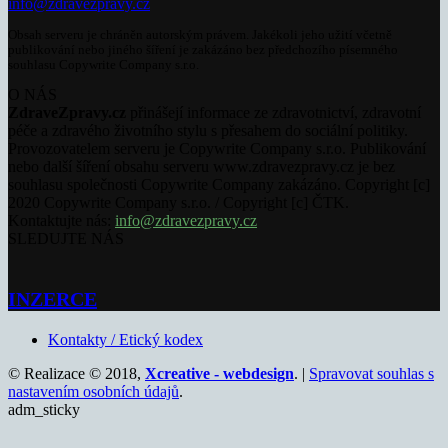
info@zdravezpravy.cz
Obsah serveru je chráněn autorským právem. Jakékoli jeho užití včetně
publikování nebo jiného šíření je zakázáno bez předchozího písemného
souhlasu Copywrite Company s.r.o.
O NÁS
ZdraveZpravy.cz
přinášejí informace ze zdravotnictví, zdravotní
péče a zdravého životního stylu s přesahem do sociální politiky.
Provozovatelem serveru je Copywrite Company s.r.o. Publikování
nebo další šíření obsahu serveru www.zdravezpravy.cz je bez
souhlasu společnosti Copywrite Company zakázáno. Copyright [c]
2020 Copywrite Company s.r.o. / Copyright [c] ČTK.
Kontaktujte nás:
info@zdravezpravy.cz
SLEDUJTE NÁS
INZERCE
Kontakty / Etický kodex
© Realizace © 2018,
Xcreative - webdesign
. |
Spravovat souhlas s
nastavením osobních údajů
.
adm_sticky