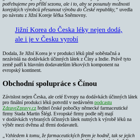
potřebujeme pro příští sezonu, ale i to, aby se posunuly možnosti
korejských výrobců přesunout výrobu do České republiky,“
uvedla
po návratu z Jižní Koreje šéfka Sněmovny.
Jižní Korea do Česka léky nejen dodá,
ale i je v Česku vyrobí
Dodala, že Jižní Korea je v produkci léků plně soběstačná a
nezávislá na dodávkách účinných látek z Číny a Indie. Právě tyto
země patří k hlavním dodavatelům lékových komponent na
evropský kontinent.
Obchodní spolupráce s Čínou
Závislost nejen Česka, ale celé Evropy na dodávkách účinných látek
pro finální produkci léků potvrdil v nedávném
podcastu
ZdraveZpravy.cz
ředitel české pobočky německé farmaceutické
firmy Stada Martin Šlégl. Evropské firmy podle něj mají
v dodávkách vybraných účinných látek nutných k výrobě léků na
výběr mezi dvěma až třemi dodavateli.
„Vzhledem k tomu, že farmaceutických firem je hodně, tak se jejich