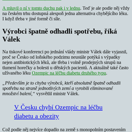
A mluvil o ní v tomto duchu pak i v lednu
. Teď je ale podle něj vždy
na českém trhu dostupná alespoň jedna alternativa chybějícího léku.
I když třeba v jiné formě či síle.
Výrobci špatně odhadli spotřebu, říká
Válek
Na tiskové konferenci po jednání vlády ministr Válek dále vyjasnil,
proč se Česko od loňského podzimu neustále potýká s výpadky
nejen antibiotických léků, ale třeba i volně prodejných sirupů na
tlumení horečky a bolesti u dětských pacientů. A aktuálně také často
užívaného léku
Ozempic na léčbu diabetu druhého typu
.
„Především je to chyba výrobců, kteří absolutně špatně odhadli
spotřebu na straně jednotlivých zemí a vyrobili eliminované
množství balení,“
vysvětlil ministr Válek.
V Česku chybí Ozempic na léčbu
diabetu a obezity
Což podle něj nejvíce dopadlo na země s monopolním postavením