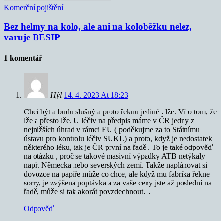
Komerční pojištění
Bez helmy na kolo, ale ani na koloběžku nelez,
varuje BESIP
1 komentář
Hýl
14. 4. 2023 At 18:23
Chci být a budu slušný a proto řeknu jediné : lže. Ví o tom, že
lže a přesto lže. U léčiv na předpis máme v ČR jedny z
nejnižších úhrad v rámci EU ( poděkujme za to Státnímu
ústavu pro kontrolu léčiv SUKL) a proto, když je nedostatek
některého léku, tak je ČR první na řadě . To je také odpověď
na otázku , proč se takové masivní výpadky ATB netýkaly
např. Německa nebo severských zemí. Takže naplánovat si
dovozce na papíře může co chce, ale když mu fabrika řekne
sorry, je zvýšená poptávka a za vaše ceny jste až poslední na
řadě, může si tak akorát povzdechnout…
Odpověď