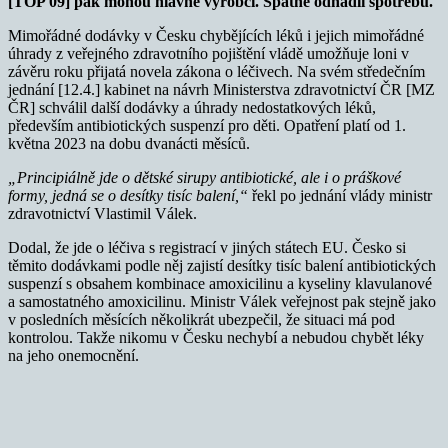
[TOP 09] pak mohou hlavně výrobci. Špatně odhadli spotřebu.
Mimořádné dodávky v Česku chybějících léků i jejich mimořádné
úhrady z veřejného zdravotního pojištění vládě umožňuje loni v
závěru roku přijatá novela zákona o léčivech. Na svém středečním
jednání [12.4.] kabinet na návrh Ministerstva zdravotnictví ČR [MZ
ČR] schválil další dodávky a úhrady nedostatkových léků,
především antibiotických suspenzí pro děti. Opatření platí od 1.
května 2023 na dobu dvanácti měsíců.
„Principiálně jde o dětské sirupy antibiotické, ale i o práškové
formy, jedná se o desítky tisíc balení,“
řekl po jednání vlády ministr
zdravotnictví Vlastimil Válek.
Dodal, že jde o léčiva s registrací v jiných státech EU. Česko si
těmito dodávkami podle něj zajistí desítky tisíc balení antibiotických
suspenzí s obsahem kombinace amoxicilinu a kyseliny klavulanové
a samostatného amoxicilinu. Ministr Válek veřejnost pak stejně jako
v posledních měsících několikrát ubezpečil, že situaci má pod
kontrolou. Takže nikomu v Česku nechybí a nebudou chybět léky
na jeho onemocnění.