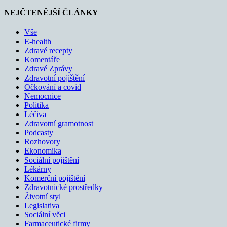
NEJČTENĚJŠÍ ČLÁNKY
Vše
E-health
Zdravé recepty
Komentáře
Zdravé Zprávy
Zdravotní pojištění
Očkování a covid
Nemocnice
Politika
Léčiva
Zdravotní gramotnost
Podcasty
Rozhovory
Ekonomika
Sociální pojištění
Lékárny
Komerční pojištění
Zdravotnické prostředky
Životní styl
Legislativa
Sociální věci
Farmaceutické firmy