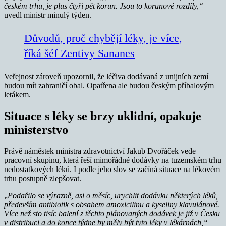
českém trhu, je plus čtyři pět korun. Jsou to korunové rozdíly,“
uvedl ministr minulý týden.
Důvodů, proč chybějí léky, je více,
říká šéf Zentivy Sananes
Veřejnost zároveň upozornil, že léčiva dodávaná z unijních zemí
budou mít zahraničí obal. Opatřena ale budou českým příbalovým
letákem.
Situace s léky se brzy uklidní, opakuje
ministerstvo
Právě náměstek ministra zdravotnictví Jakub Dvořáček vede
pracovní skupinu, která řeší mimořádné dodávky na tuzemském trhu
nedostatkových léků. I podle jeho slov se začíná situace na lékovém
trhu postupně zlepšovat.
„
Podařilo se výrazně, asi o měsíc, urychlit dodávku některých léků,
především antibiotik s obsahem amoxicilinu a kyseliny klavulánové.
Více než sto tisíc balení z těchto plánovaných dodávek je již v Česku
v distribuci a do konce týdne by měly být tyto léky v lékárnách,“