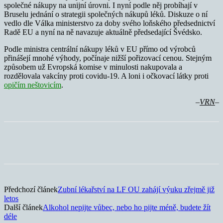
společné nákupy na unijní úrovni. I nyní podle něj probíhají v
Bruselu jednání o strategii společných nákupů léků. Diskuze o ní
vedlo dle Válka ministerstvo za doby svého loňského předsednictví
Radě EU a nyní na ně navazuje aktuálně předsedající Švédsko.
Podle ministra centrální nákupy léků v EU přímo od výrobců
přinášejí mnohé výhody, počínaje nižší pořizovací cenou. Stejným
způsobem už Evropská komise v minulosti nakupovala a
rozdělovala vakcíny proti covidu-19. A loni i očkovací látky proti
opičím neštovicím
.
–
VRN
–
Předchozí článek
Zubní lékařství na LF OU zahájí výuku zřejmě již
letos
Další článek
Alkohol nepijte vůbec, nebo ho pijte méně, budete žít
déle