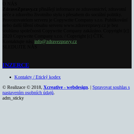
O NÁS
ZdraveZpravy.cz
přinášejí informace ze zdravotnictví, zdravotní
péče a zdravého životního stylu s přesahem do sociální politiky.
Provozovatelem serveru je Copywrite Company s.r.o. Publikování
nebo další šíření obsahu serveru www.zdravezpravy.cz je bez
souhlasu společnosti Copywrite Company zakázáno. Copyright [c]
2020 Copywrite Company s.r.o. / Copyright [c] ČTK.
Kontaktujte nás:
info@zdravezpravy.cz
SLEDUJTE NÁS
INZERCE
Kontakty / Etický kodex
© Realizace © 2018,
Xcreative - webdesign
. |
Spravovat souhlas s
nastavením osobních údajů
.
adm_sticky