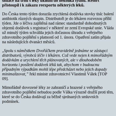
situace na trhu s léky uklidní do několika týdnů. Resort
přistoupil i k zákazu reexportu některých léků.
Do Česka tento týden dorazila zrychlená dodávka stovky tisíc balení
antibiotik různých skupin. Distributoři je do lékáren rozvezou příští
týden. Jde o léčiva zajištěná nad rámec standardně dohodnutých
objemů dodávek s registrací v některé ze zemí Evropské unie. Vláda
už minulý týden schválila jejich dočasnou úhradu z veřejného
zdravotního pojištění s platností od 1. února. Opatření zatím přijala
na následujících dvanáct měsíců.
„
Spolu s náměstkem Dvořáčkem pravidelně jednáme se zástupci
distributorů, výrobců léčiv i lékáren. Což vede nejen k mimořádným
dodávkám a urychlení těch plánovaných, ale v dlouhodobém
horizontu i posílení dodávek léků tak, abychom v budoucnu
případným výpadkům mohli lépe předcházet nebo jejich dopady
minimalizovat,
”
řekl ministr zdravotnictví Vlastimil Válek [TOP
09].
Mimořádně dovezené léky ze zahraničí a hrazené z veřejného
zdravotního pojištění nebudou podle Válka výrazně dražší proti těm,
které se do Česka dodávají za běžně sjednaných smluvních
podmínek.