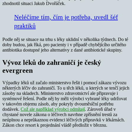
zhodnotil situaci Jakub Dvořáček.
Neléčíme tím, čím je potřeba, uvedl šéf
praktiků
Podle něj se situace na trhu s léky uklidní v několika týdnech. Do té
doby budou, jak říká, pro pacienty i v případě chybějícího určitého
antibiotika dostupné jeho alternativy z dané antibiotické skupiny.
Vývoz léků do zahraničí je český
evergreen
Výpadky léků už začalo ministerstvo řešit i pomocí zákazu vývozu
některých léčiv do zahraničí. To u těch léků, u kterých se tenčí jejich
zásoby na skladech. Ministerstvo zdravotnictví ale připravuje i
systémové řešení. Podle něj by měli výrobci vybrané léky udržovat
v takovém objemu zásob, aby pokryly dvouměsíční potřebu
dodávek.
Což ale například výrobci odmítají
. Zároveň úřad v
chystané novele zákona o léčivech navrhne zpřísnění trestů za
neúplnou a neprůkaznou evidenci léčivých přípravků v lékárnách.
Zákon chce resort k projednání vládě předložit v březnu.