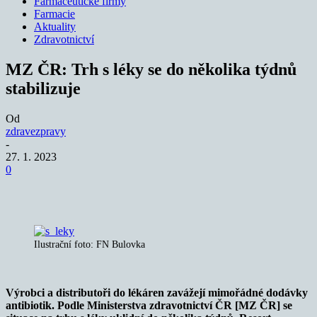
Farmaceutické firmy
Farmacie
Aktuality
Zdravotnictví
MZ ČR: Trh s léky se do několika týdnů
stabilizuje
Od
zdravezpravy
-
27. 1. 2023
0
Ilustrační foto: FN Bulovka
Výrobci a distributoři do lékáren zavážejí mimořádné dodávky
antibiotik. Podle Ministerstva zdravotnictví ČR [MZ ČR] se