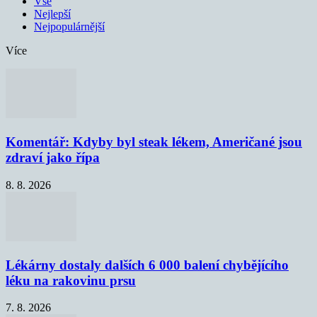
Vše
Nejlepší
Nejpopulárnější
Více
Komentář: Kdyby byl steak lékem, Američané jsou
zdraví jako řípa
8. 8. 2026
Lékárny dostaly dalších 6 000 balení chybějícího
léku na rakovinu prsu
7. 8. 2026