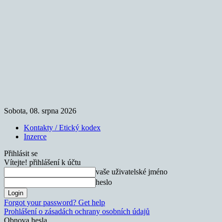
Sobota, 08. srpna 2026
Kontakty / Etický kodex
Inzerce
Přihlásit se
Vítejte! přihlášení k účtu
vaše uživatelské jméno
heslo
Forgot your password? Get help
Prohlášení o zásadách ochrany osobních údajů
Obnova hesla