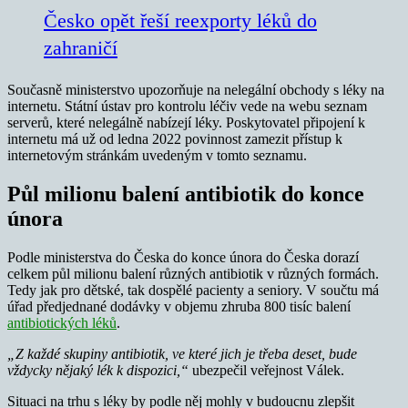
Česko opět řeší reexporty léků do
zahraničí
Současně ministerstvo upozorňuje na nelegální obchody s léky na
internetu. Státní ústav pro kontrolu léčiv vede na webu seznam
serverů, které nelegálně nabízejí léky. Poskytovatel připojení k
internetu má už od ledna 2022 povinnost zamezit přístup k
internetovým stránkám uvedeným v tomto seznamu.
Půl milionu balení antibiotik do konce
února
Podle ministerstva do Česka do konce února do Česka dorazí
celkem půl milionu balení různých antibiotik v různých formách.
Tedy jak pro dětské, tak dospělé pacienty a seniory. V součtu má
úřad předjednané dodávky v objemu zhruba 800 tisíc balení
antibiotických léků
.
„Z každé skupiny antibiotik, ve které jich je třeba deset, bude
vždycky nějaký lék k dispozici,“
ubezpečil veřejnost Válek.
Situaci na trhu s léky by podle něj mohly v budoucnu zlepšit