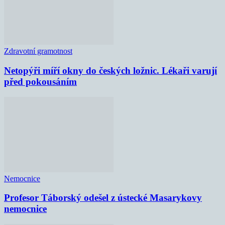
Zdravotní gramotnost
Netopýři míří okny do českých ložnic. Lékaři varují
před pokousáním
Nemocnice
Profesor Táborský odešel z ústecké Masarykovy
nemocnice