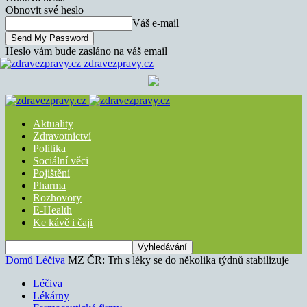
Obnovit své heslo
Váš e-mail
Heslo vám bude zasláno na váš email
zdravezpravy.cz
Aktuality
Zdravotnictví
Politika
Sociální věci
Pojištění
Pharma
Rozhovory
E-Health
Ke kávě i čaji
Domů
Léčiva
MZ ČR: Trh s léky se do několika týdnů stabilizuje
Léčiva
Lékárny