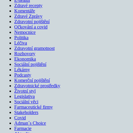
E-health
Zdravé recepty
Komentáře
Zdravé Zprávy
Zdravotní pojištění
Očkování a covid
Nemocnice
Politika
Léčiva
Zdravotní gramotnost
Rozhovory
Ekonomika
Sociální pojištění
Lékárny
Podcasty
Komerční pojištění
Zdravotnické prostředky
Životní styl
Legislativa
Sociální věci
Farmaceutické firmy
Stakeholders
Covid
Adman´s Choice
Farmacie