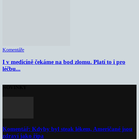
Komentáře
I v medicíně čekáme na bod zlomu. Platí to i pro
léčbu...
NOVINKY
Komentář: Kdyby byl steak lékem, Američané jsou
zdraví jako řípa