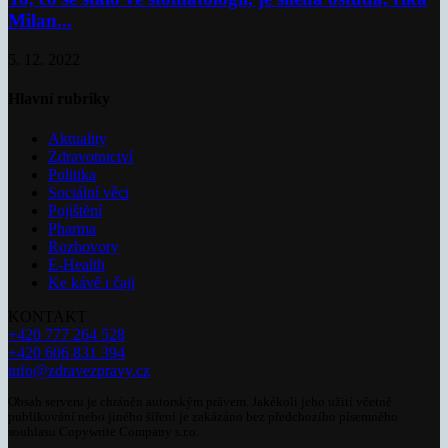
Milan...
5. 12. 2022
Hlavní rubriky
Aktuality
Zdravotnictví
Politika
Sociální věci
Pojištění
Pharma
Rozhovory
E-Health
Ke kávě i čaji
KONTAKT
+420 777 264 528
+420 606 831 394
info@zdravezpravy.cz
Obsah serveru je chráněn autorským právem. Jakékoli jeho užití včetně
publikování nebo jiného šíření je zakázáno bez předchozího písemného
souhlasu Copywrite Company s.r.o.