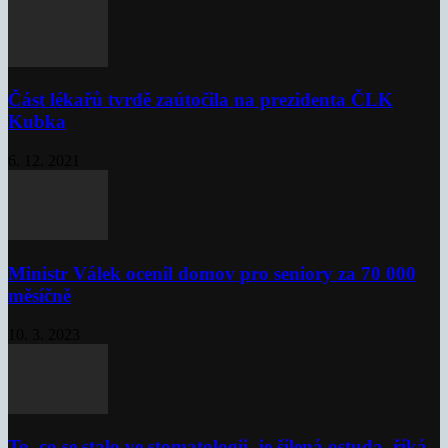
Část lékařů tvrdě zaútočila na prezidenta ČLK
Kubka
6. 12. 2021
Ministr Válek ocenil domov pro seniory za 70 000
měsíčně
10. 3. 2023
To, co se stalo ve stomatologii, je šílená ostuda, říká