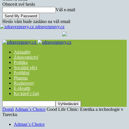
Obnovit své heslo
Váš e-mail
Heslo vám bude zasláno na váš email
zdravezpravy.cz
Aktuality
Zdravotnictví
Politika
Sociální věci
Pojištění
Pharma
Rozhovory
E-Health
Ke kávě i čaji
Domů
Adman´s Choice
Good Life Clinic: Estetika a technologie v
Turecku
Adman´s Choice