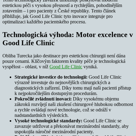
estetickou péči s vysokou přesností a rychlejším, pohodlnějším
zotavením – i pro pacienty z České republiky. Tento článek
přibližuje, jak Good Life Clinic tyto inovace integruje pro
optimalizaci každého pacientského procesu.
Technologická výhoda: Motor excelence v
Good Life Clinic
Obliba Turecka jako destinace pro estetickou chirurgii není dána
pouze cenami. Klíčovým faktorem kvality péče je technologická
vyspělost – oblast, v níž
Good Life Clinic
vyniká.
Strategické investice do technologií:
Good Life Clinic
výrazně investuje do nejnovějších chirurgických a
diagnostických zařízení. Díky tomu mají naši pacienti přístup
k nejpokročilejším dostupným procedurám.
Pokročilé zvládnutí inovací:
Díky vysokému objemu
zákroků rozvíjejí naši zkušení chirurgové hlubokou odbornost
a rychle ovládají nové technologie, což se odráží v
nadstandardních výsledcích.
Vysoké technologické standardy:
Good Life Clinic se
zavazuje udržovat a překonávat mezinárodní standardy, aby
uspokojila náročné mezinárodní pacienty.