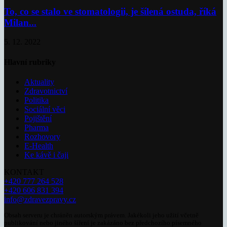
To, co se stalo ve stomatologii, je šílená ostuda, říká
Milan...
5. 12. 2022
Hlavní rubriky
Aktuality
Zdravotnictví
Politika
Sociální věci
Pojištění
Pharma
Rozhovory
E-Health
Ke kávě i čaji
KONTAKT
+420 777 264 528
+420 606 831 394
info@zdravezpravy.cz
Obsah serveru je chráněn autorským právem. Jakékoli jeho užití včetně
publikování nebo jiného šíření je zakázáno bez předchozího písemného