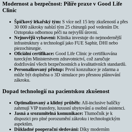
Modernost a bezpečnost: Pilíře praxe v Good Life
Clinic
Špičkový lékařský tým:
S více než 15 lety zkušeností a přes
30 000 zákroky nabízí tým 25 chirurgů pod vedením Dr.
Oztopraka odbornou péči na nejvyšší úrovni.
Nejnovější vybavení:
Klinika investuje do nejmodernější
infrastruktury a technologií jako FUE Saphir, DHI nebo
piezochirurgie.
Oficiální certifikace:
Good Life Clinic je certifikována
tureckým Ministerstvem zdravotnictví, což zaručuje
dodržování všech bezpečnostních a kvalitativních standardů.
Personalizovaný přístup:
První konzultace je zdarma a
může být doplněna o 3D simulace pro přesnou plánování
zákroku.
Dopad technologií na pacientskou zkušenost
Optimalizovaný a klidný průběh:
All-inclusive balíčky
zahrnují VIP transfery, luxusní ubytování a osobní asistenci.
Jasná a srozumitelná komunikace:
Tlumočník je k
dispozici pro plné porozumění zákroku i technologickým
aspektům.
Důkladné pooperační sledování:
Díky moderním