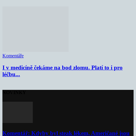
Komentáře
I v medicíně čekáme na bod zlomu. Platí to i pro
léčbu...
NOVINKY
Komentář: Kdyby byl steak lékem, Američané jsou