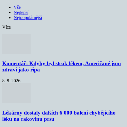
Vše
Nejlepší
Nejpopulárnější
Více
Komentář: Kdyby byl steak lékem, Američané jsou
zdraví jako řípa
8. 8. 2026
Lékárny dostaly dalších 6 000 balení chybějícího
léku na rakovinu prsu