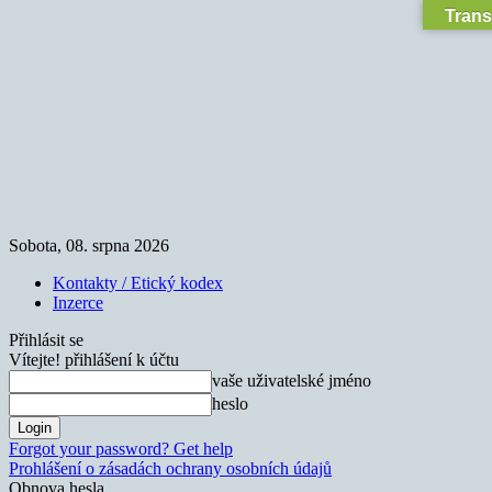
Trans
Sobota, 08. srpna 2026
Kontakty / Etický kodex
Inzerce
Přihlásit se
Vítejte! přihlášení k účtu
vaše uživatelské jméno
heslo
Forgot your password? Get help
Prohlášení o zásadách ochrany osobních údajů
Obnova hesla