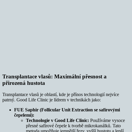
Transplantace vlasů: Maximální přesnost a
přirozená hustota
Transplantace vlasů je oblastí, kde je přínos technologií nejvíce
patrný. Good Life Clinic je lídrem v technikách jako:
FUE Saphir (Follicular Unit Extraction se safírovými
čepelemi):
Technologie v Good Life Clinic:
Používáme vysoce
přesné safírové čepele k tvorbě mikrokanálků. Tato
metoda umožňuje jemnější řezy, vyšší hustotu a lepší