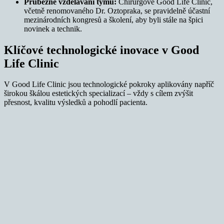
Průběžné vzdělávání týmu:
Chirurgové Good Life Clinic,
včetně renomovaného Dr. Oztopraka, se pravidelně účastní
mezinárodních kongresů a školení, aby byli stále na špici
novinek a technik.
Klíčové technologické inovace v Good
Life Clinic
V Good Life Clinic jsou technologické pokroky aplikovány napříč
širokou škálou estetických specializací – vždy s cílem zvýšit
přesnost, kvalitu výsledků a pohodlí pacienta.