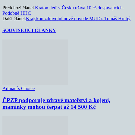
Předchozí článek
Kratom teď v Česku užívá 10 % dospívajících.
Podobně HHC
Další článek
Krajskou zdravotní nově povede MUDr. Tomáš Hrubý
SOUVISEJÍCÍ ČLÁNKY
Adman´s Choice
ČPZP podporuje zdravé mateřství a kojení,
maminky mohou čerpat až 14 500 Kč