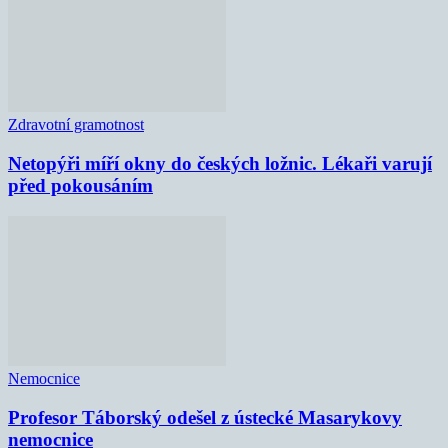
Zdravotní gramotnost
Netopýři míří okny do českých ložnic. Lékaři varují
před pokousáním
Nemocnice
Profesor Táborský odešel z ústecké Masarykovy
nemocnice