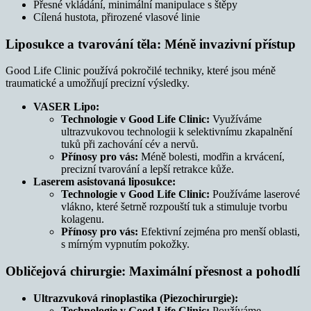
Přesné vkládání, minimální manipulace s štěpy
Cílená hustota, přirozené vlasové linie
Liposukce a tvarování těla: Méně invazivní přístup
Good Life Clinic používá pokročilé techniky, které jsou méně
traumatické a umožňují precizní výsledky.
VASER Lipo:
Technologie v Good Life Clinic:
Využíváme
ultrazvukovou technologii k selektivnímu zkapalnění
tuků při zachování cév a nervů.
Přínosy pro vás:
Méně bolesti, modřin a krvácení,
precizní tvarování a lepší retrakce kůže.
Laserem asistovaná liposukce:
Technologie v Good Life Clinic:
Používáme laserové
vlákno, které šetrně rozpouští tuk a stimuluje tvorbu
kolagenu.
Přínosy pro vás:
Efektivní zejména pro menší oblasti,
s mírným vypnutím pokožky.
Obličejová chirurgie: Maximální přesnost a pohodlí
Ultrazvuková rinoplastika (Piezochirurgie):
Technologie v Good Life Clinic:
Používáme