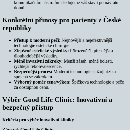
komunikačním nástrojům sledujeme váš stav i po návratu
domů.
Konkrétní přínosy pro pacienty z České
republiky
Přístup k moderní péči:
Nejnovější a nejefektivnější
technologie estetické chirurgie.
Zlepšené estetické výsledky:
Přirozenější, přesnější a
dlouhodobější výsledky.
Méně invazivní zákroky:
Menší zásah, méně bolesti,
rychlejší rekonvalescence.
Bezpečnější proces:
Moderní technologie snižují rizika
spojená se zákrokem.
Výborný poměr cena/výkon:
Špičková technologie a péče
za dostupnou cenu.
Výběr Good Life Clinic: Inovativní a
bezpečný přístup
Kritéria pro výběr inovativní kliniky
Závazek Good Life Clinic