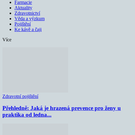
Farmacie
Aktuality
Zdravotnictví
Věda a výzkum
Pojištění
Ke kávě a čaji
Více
Zdravotní pojištění
Přehledně: Jaká je hrazená prevence pro ženy u
praktika od ledna...