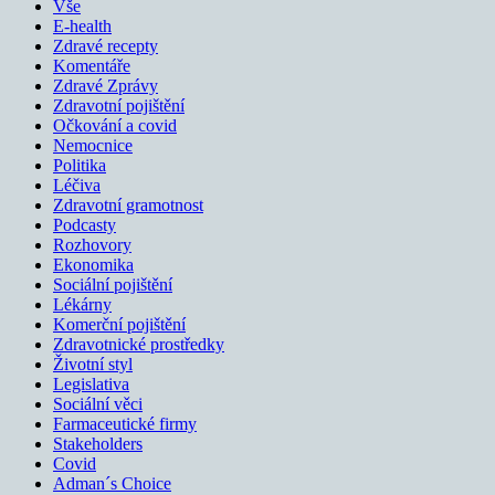
Vše
E-health
Zdravé recepty
Komentáře
Zdravé Zprávy
Zdravotní pojištění
Očkování a covid
Nemocnice
Politika
Léčiva
Zdravotní gramotnost
Podcasty
Rozhovory
Ekonomika
Sociální pojištění
Lékárny
Komerční pojištění
Zdravotnické prostředky
Životní styl
Legislativa
Sociální věci
Farmaceutické firmy
Stakeholders
Covid
Adman´s Choice