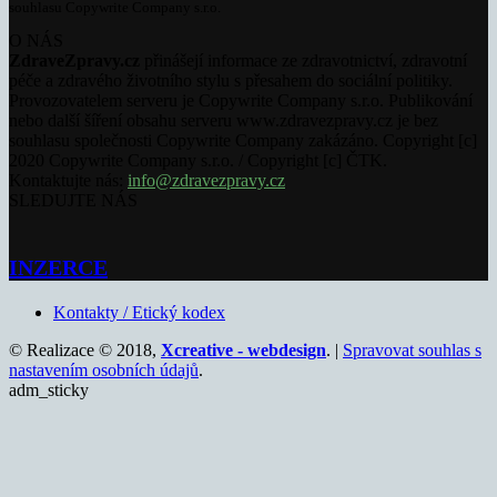
souhlasu Copywrite Company s.r.o.
O NÁS
ZdraveZpravy.cz
přinášejí informace ze zdravotnictví, zdravotní
péče a zdravého životního stylu s přesahem do sociální politiky.
Provozovatelem serveru je Copywrite Company s.r.o. Publikování
nebo další šíření obsahu serveru www.zdravezpravy.cz je bez
souhlasu společnosti Copywrite Company zakázáno. Copyright [c]
2020 Copywrite Company s.r.o. / Copyright [c] ČTK.
Kontaktujte nás:
info@zdravezpravy.cz
SLEDUJTE NÁS
INZERCE
Kontakty / Etický kodex
© Realizace © 2018,
Xcreative - webdesign
. |
Spravovat souhlas s
nastavením osobních údajů
.
adm_sticky