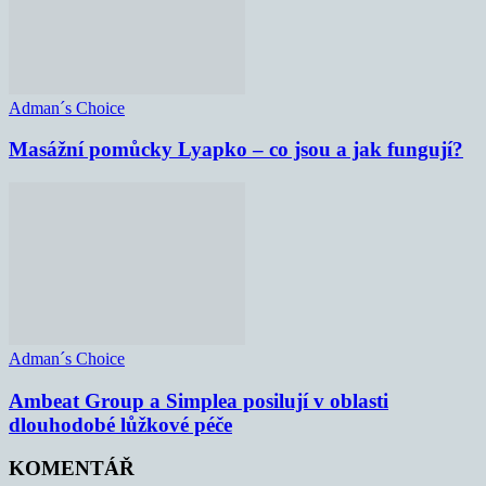
Adman´s Choice
Masážní pomůcky Lyapko – co jsou a jak fungují?
Adman´s Choice
Ambeat Group a Simplea posilují v oblasti
dlouhodobé lůžkové péče
KOMENTÁŘ