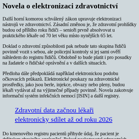
Novela o elektronizaci zdravotnictví
Další horní komorou schválený zákon upravuje elektronizaci
nástrojů ve zdravotnictví. Zásadní změnou je, že zdravotní prohlídky
budou od příštího roku řidiči – senioři prvně absolvovat u
praktického lékaře od 70 let věku místo nynějších 65 let.
Doklad o zdravotní způsobilosti pak nebude tato skupina řidičů
povinně vozit s sebou, ale policejní kontroly si jej sami ověří
náhledem do registru řidičů. Obdobně to bude platit i pro posudky
na žadatele o řidičské oprávnění a v dalších situacích.
Předloha dále předpokládá například elektronickou podobu
očkovacích průkazů. Elektronické poukazy na zdravotnické
prostředky, jako jsou berle, injekce, obvazy nebo pleny, budou
lékaři vydávat až na výjimečné případy povinně. Novela zakotvuje
informační systém infekčních nemocí [ISIN] a další registry.
Zdravotní data začnou lékaři
elektronicky sdílet až od roku 2026
Do kmenového registru pacientů přibyde údaj, že pacient je