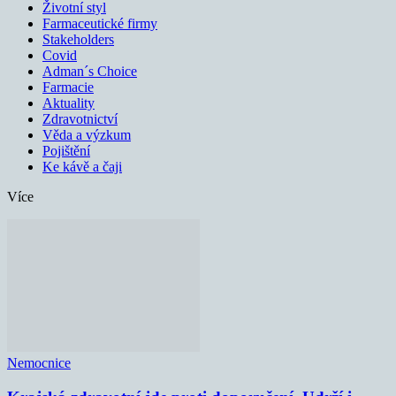
Životní styl
Farmaceutické firmy
Stakeholders
Covid
Adman´s Choice
Farmacie
Aktuality
Zdravotnictví
Věda a výzkum
Pojištění
Ke kávě a čaji
Více
Nemocnice