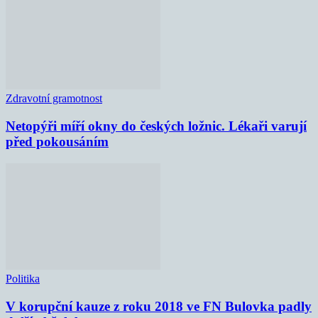
Zdravotní gramotnost
Netopýři míří okny do českých ložnic. Lékaři varují
před pokousáním
Politika
V korupční kauze z roku 2018 ve FN Bulovka padly