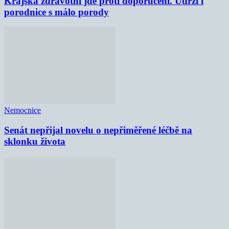
Krajská zdravotní jde proti doporučení. Udrží i
porodnice s málo porody
Nemocnice
Senát nepřijal novelu o nepřiměřené léčbě na
sklonku života