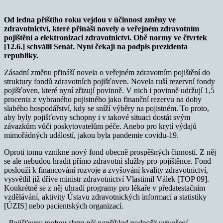
Od ledna příštího roku vejdou v účinnost změny ve
zdravotnictví, které přináší novely o veřejném zdravotním
pojištění a elektronizaci zdravotnictví. Obě normy ve čtvrtek
[12.6.] schválil Senát. Nyní čekají na podpis prezidenta
republiky.
Zásadní změnu přináší novela o veřejném zdravotním pojištění do
struktury fondů zdravotních pojišťoven. Novela ruší rezervní fondy
pojišťoven, které nyní zřizují povinně. V nich i povinně udržují 1,5
procenta z vybraného pojistného jako finanční rezervu na doby
slabého hospodářství, kdy se sníží výběry na pojistném. To proto,
aby byly pojišťovny schopny i v takové situaci dostát svým
závazkům vůči poskytovatelům péče. Anebo pro krytí výdajů
mimořádných událostí, jakou byla pandemie covidu-19.
Oproti tomu vznikne nový fond obecně prospěšných činností. Z něj
se ale nebudou hradit přímo zdravotní služby pro pojištěnce. Fond
poslouží k financování rozvoje a zvyšování kvality zdravotnictví,
vysvětlil již dříve ministr zdravotnictví Vlastimil Válek [TOP 09].
Konkrétně se z něj uhradí programy pro lékaře v předatestačním
vzdělávání, aktivity Ústavu zdravotnických informací a statistiky
[ÚZIS] nebo pacientských organizací.
„Pojišťovny mohou skrze něj například podpořit vytvoření