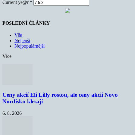
Current ye@r
*
POSLEDNÍ ČLÁNKY
Vše
Nejlepší
Nejpopulárnější
Více
Ceny akcií Eli Lilly rostou, ale ceny akcií Novo
Nordisku klesají
6. 8. 2026