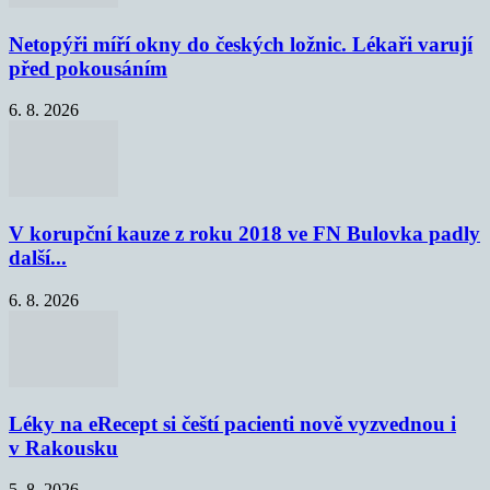
Netopýři míří okny do českých ložnic. Lékaři varují
před pokousáním
6. 8. 2026
V korupční kauze z roku 2018 ve FN Bulovka padly
další...
6. 8. 2026
Léky na eRecept si čeští pacienti nově vyzvednou i
v Rakousku
5. 8. 2026