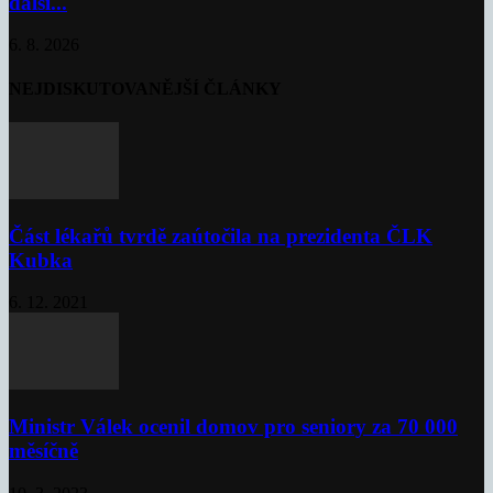
další...
6. 8. 2026
NEJDISKUTOVANĚJŠÍ ČLÁNKY
Část lékařů tvrdě zaútočila na prezidenta ČLK
Kubka
6. 12. 2021
Ministr Válek ocenil domov pro seniory za 70 000
měsíčně