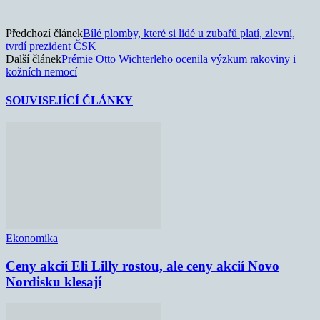
Předchozí článek
Bílé plomby, které si lidé u zubařů platí, zlevní,
tvrdí prezident ČSK
Další článek
Prémie Otto Wichterleho ocenila výzkum rakoviny i
kožních nemocí
SOUVISEJÍCÍ ČLÁNKY
Ekonomika
Ceny akcií Eli Lilly rostou, ale ceny akcií Novo
Nordisku klesají