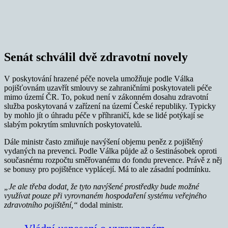
Senát schválil dvě zdravotní novely
V poskytování hrazené péče novela umožňuje podle Válka
pojišťovnám uzavřít smlouvy se zahraničními poskytovateli péče
mimo území ČR. To, pokud není v zákonném dosahu zdravotní
služba poskytovaná v zařízení na území České republiky. Typicky
by mohlo jít o úhradu péče v příhraničí, kde se lidé potýkají se
slabým pokrytím smluvních poskytovatelů.
Dále ministr často zmiňuje navýšení objemu peněz z pojištěný
vydaných na prevenci. Podle Válka půjde až o šestinásobek oproti
současnému rozpočtu směřovanému do fondu prevence. Právě z něj
se bonusy pro pojištěnce vyplácejí. Má to ale zásadní podmínku.
„Je ale třeba dodat, že tyto navýšené prostředky bude možné
využívat pouze při vyrovnaném hospodaření systému veřejného
zdravotního pojištění,“
dodal ministr.