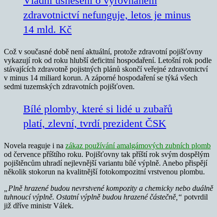
Vládní usnesení o vyrovnaném
zdravotnictví nefunguje, letos je minus
14 mld. Kč
Což v současné době není aktuální, protože zdravotní pojišťovny
vykazují rok od roku hlubší deficitní hospodaření. Letošní rok podle
stávajících zdravotně pojistných plánů skončí veřejné zdravotnictví
v minus 14 miliard korun. A záporné hospodaření se týká všech
sedmi tuzemských zdravotních pojišťoven.
Bílé plomby, které si lidé u zubařů
platí, zlevní, tvrdí prezident ČSK
Novela reaguje i na
zákaz používání amalgámových zubních plomb
od července příštího roku. Pojišťovny tak příští rok svým dospělým
pojištěncům uhradí nejlevnější variantu bílé výplně. Anebo přispějí
několik stokorun na kvalitnější fotokompozitní vrstvenou plombu.
„Plně hrazené budou nevrstvené kompozity a chemicky nebo duálně
tuhnoucí výplně. Ostatní výplně budou hrazené částečně,“
potvrdil
již dříve ministr Válek.