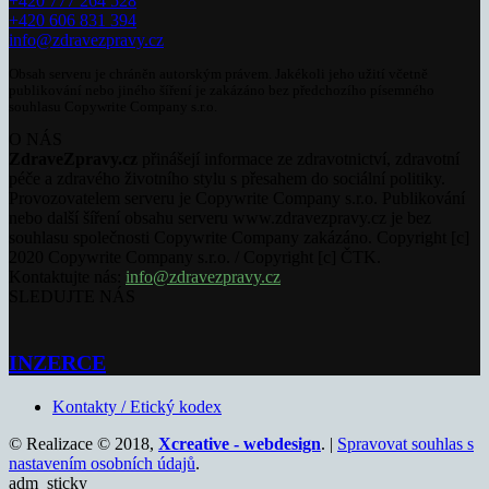
+420 777 264 528
+420 606 831 394
info@zdravezpravy.cz
Obsah serveru je chráněn autorským právem. Jakékoli jeho užití včetně
publikování nebo jiného šíření je zakázáno bez předchozího písemného
souhlasu Copywrite Company s.r.o.
O NÁS
ZdraveZpravy.cz
přinášejí informace ze zdravotnictví, zdravotní
péče a zdravého životního stylu s přesahem do sociální politiky.
Provozovatelem serveru je Copywrite Company s.r.o. Publikování
nebo další šíření obsahu serveru www.zdravezpravy.cz je bez
souhlasu společnosti Copywrite Company zakázáno. Copyright [c]
2020 Copywrite Company s.r.o. / Copyright [c] ČTK.
Kontaktujte nás:
info@zdravezpravy.cz
SLEDUJTE NÁS
INZERCE
Kontakty / Etický kodex
© Realizace © 2018,
Xcreative - webdesign
. |
Spravovat souhlas s
nastavením osobních údajů
.
adm_sticky