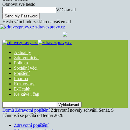
Obnovit své heslo
Váš e-mail
Heslo vám bude zasláno na váš email
zdravezpravy.cz
Aktuality
Zdravotnictví
Politika
Sociální věci
Pojištění
Pharma
Rozhovory
E-Health
Ke kávě i čaji
Domů
Zdravotní pojištění
Zdravotní novely schválil Senát. S
účinností se počítá od ledna 2026
Zdravotní pojištění