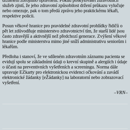
držitelem zbrojního oprávnění. Pokud poskytovatel zdravotních
služeb zjistí, že jeho zdravotní způsobilost držení průkazu vylučuje
nebo omezuje, pak o tom předá zprávu jeho praktickému lékaři,
respektive policii.
Posun věkové hranice pro pravidelné zdravotní prohlídky řidičů o
pět let zdůvodňuje ministerstvo zdravotnictví tím, že starší lidé jsou
často zdravější a aktivnější než předchozí generace. Zvýšení věkové
hranice podle ministerstva mimo jiné sníží administrativu seniorům i
lékařům.
Předloha i stanoví, že ve sdíleném zdravotním záznamu pacienta se
evidují spolu se základními údaji o krevní skupině a alergiích i údaje
o účasti na preventivních vyšetřeních a screeningu. Norma dále
upravuje EZkarty pro elektronickou evidenci očkování a zavádí
elektronické žádanky [eŽádanky] na laboratorní nebo zobrazovací
vyšetření.
–VRN–