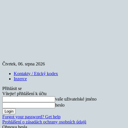
Čtvrtek, 06. srpna 2026
Kontakty / Etický kodex
Inzerce
Přihlásit se
Vítejte! přihlášení k účtu
vaše uživatelské jméno
heslo
Forgot your password? Get help
Prohlášení o zásadách ochrany osobních údajů
Obnova hesla