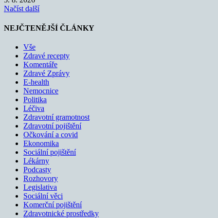
Načíst další
NEJČTENĚJŠÍ ČLÁNKY
Vše
Zdravé recepty
Komentáře
Zdravé Zprávy
E-health
Nemocnice
Politika
Léčiva
Zdravotní gramotnost
Zdravotní pojištění
Očkování a covid
Ekonomika
Sociální pojištění
Lékárny
Podcasty
Rozhovory
Legislativa
Sociální věci
Komerční pojištění
Zdravotnické prostředky