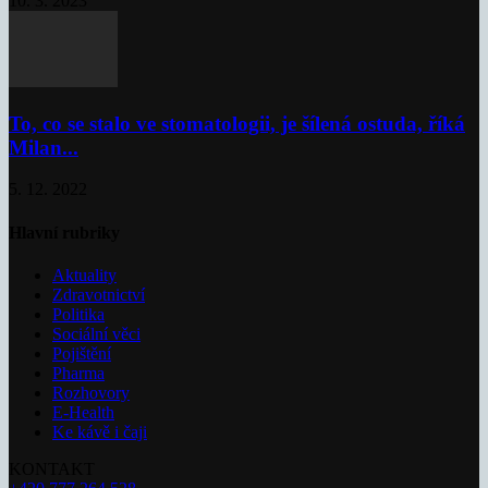
10. 3. 2023
To, co se stalo ve stomatologii, je šílená ostuda, říká
Milan...
5. 12. 2022
Hlavní rubriky
Aktuality
Zdravotnictví
Politika
Sociální věci
Pojištění
Pharma
Rozhovory
E-Health
Ke kávě i čaji
KONTAKT