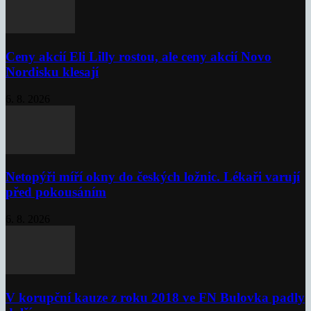
Ceny akcií Eli Lilly rostou, ale ceny akcií Novo
Nordisku klesají
6. 8. 2026
Netopýři míří okny do českých ložnic. Lékaři varují
před pokousáním
6. 8. 2026
V korupční kauze z roku 2018 ve FN Bulovka padly