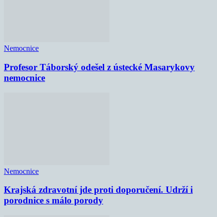
Nemocnice
Profesor Táborský odešel z ústecké Masarykovy
nemocnice
Nemocnice
Krajská zdravotní jde proti doporučení. Udrží i
porodnice s málo porody