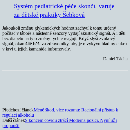
Systém pediatrické péče skončí, varuje
za dětské praktiky Šebková
Jakoukoli změnu glykemických hodnot zachytí k tomu určený
počítač v táboře a následně senzory vydají akustický signál. A i děti
bez diabetu na tyto změny rychle reagují. Když slyší zvukový
signál, okamžitě běží za zdravotníky, aby je o výkyvu hladiny cukru
v krvi u jejich kamaráda informovaly.
Daniel Tácha
Předchozí článek
Méně škod, více rozumu: Racionální přístup k
regulaci alkoholu
Další článek
S koncem covidu ztrácí Moderna pozici. Nyní už i
propouští