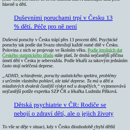
hlavně u dětí.
Duševními poruchami trpí v Česku 13
% dětí. Péče pro ně není
Duševní poruchy v Česku trápí přes 13 procent dětí. Psychické
poruchy tak podle dat Svazu ohrožují každé osmé dítě v Česku.
Polovina z nich se projevuje ve školním věku.
Podle letošních dat
Českého statistického úřadu
stále platí, že druhá nejčastější příčina
úmrtí dětí v Česku je sebevražda. Podle lékařů za takovým jednáním
často stojí neléčená deprese.
„ADHD, schizofrenie, poruchy autistického spektra, problémy
s určením vlastního pohlaví, ale také deprese. Ta má u dětí a
mladistvých dvakrát častější výskyt než u dospělých,“
vyjmenovává
nejčastější potíže expertka SZP ČR a lékařka Ludmila Plšková.
Dětská psychiatrie v ČR: Rodiče se
nebojí o zdraví dětí, ale o jejich životy
To vše se děje v situaci, kdy v Česku dlouhodobě chybí dětští