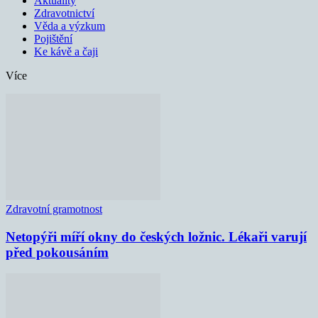
Aktuality
Zdravotnictví
Věda a výzkum
Pojištění
Ke kávě a čaji
Více
Zdravotní gramotnost
Netopýři míří okny do českých ložnic. Lékaři varují
před pokousáním