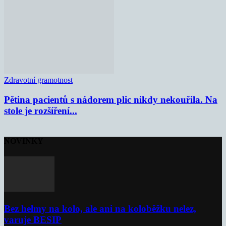
Zdravotní gramotnost
Pětina pacientů s nádorem plic nikdy nekouřila. Na
stole je rozšíření...
NOVINKY
Bez helmy na kolo, ale ani na koloběžku nelez,
varuje BESIP