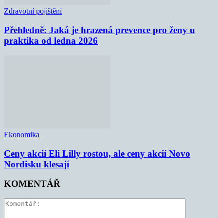
Zdravotní pojištění
Přehledně: Jaká je hrazená prevence pro ženy u
praktika od ledna 2026
Ekonomika
Ceny akcií Eli Lilly rostou, ale ceny akcií Novo
Nordisku klesají
KOMENTÁŘ