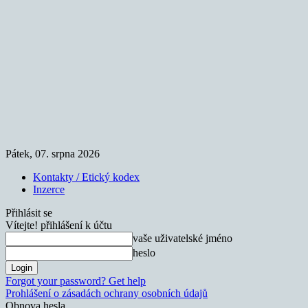
Pátek, 07. srpna 2026
Kontakty / Etický kodex
Inzerce
Přihlásit se
Vítejte! přihlášení k účtu
vaše uživatelské jméno
heslo
Forgot your password? Get help
Prohlášení o zásadách ochrany osobních údajů
Obnova hesla