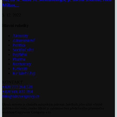
Milan...
5. 12. 2022
Hlavní rubriky
Aktuality
Zdravotnictví
Politika
Sociální věci
Pojištění
Pharma
Rozhovory
E-Health
Ke kávě i čaji
KONTAKT
+420 777 264 528
+420 606 831 394
info@zdravezpravy.cz
Obsah serveru je chráněn autorským právem. Jakékoli jeho užití včetně
publikování nebo jiného šíření je zakázáno bez předchozího písemného
souhlasu Copywrite Company s.r.o.