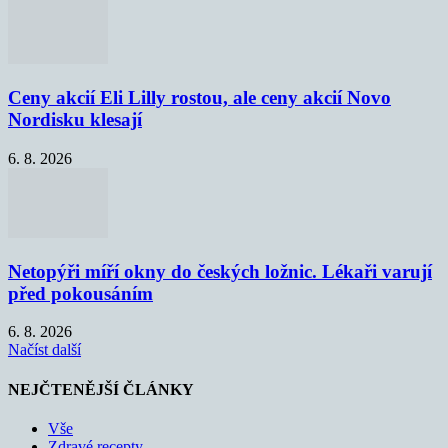
Ceny akcií Eli Lilly rostou, ale ceny akcií Novo
Nordisku klesají
6. 8. 2026
Netopýři míří okny do českých ložnic. Lékaři varují
před pokousáním
6. 8. 2026
Načíst další
NEJČTENĚJŠÍ ČLÁNKY
Vše
Zdravé recepty