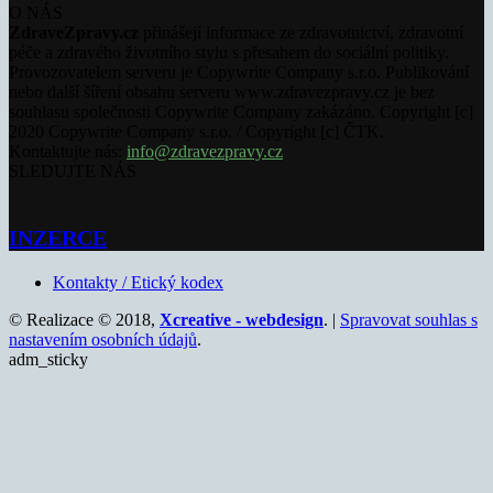
O NÁS
ZdraveZpravy.cz
přinášejí informace ze zdravotnictví, zdravotní
péče a zdravého životního stylu s přesahem do sociální politiky.
Provozovatelem serveru je Copywrite Company s.r.o. Publikování
nebo další šíření obsahu serveru www.zdravezpravy.cz je bez
souhlasu společnosti Copywrite Company zakázáno. Copyright [c]
2020 Copywrite Company s.r.o. / Copyright [c] ČTK.
Kontaktujte nás:
info@zdravezpravy.cz
SLEDUJTE NÁS
INZERCE
Kontakty / Etický kodex
© Realizace © 2018,
Xcreative - webdesign
. |
Spravovat souhlas s
nastavením osobních údajů
.
adm_sticky