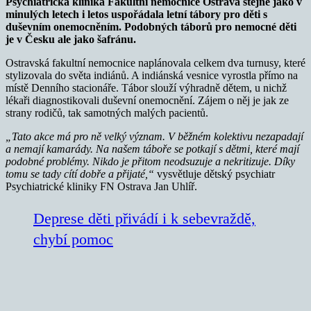
Psychiatrická klinika Fakultní nemocnice Ostrava stejně jako v
minulých letech i letos uspořádala letní tábory pro děti s
duševním onemocněním. Podobných táborů pro nemocné děti
je v Česku ale jako šafránu.
Ostravská fakultní nemocnice naplánovala celkem dva turnusy, které
stylizovala do světa indiánů. A indiánská vesnice vyrostla přímo na
místě Denního stacionáře. Tábor slouží výhradně dětem, u nichž
lékaři diagnostikovali duševní onemocnění. Zájem o něj je jak ze
strany rodičů, tak samotných malých pacientů.
„Tato akce má pro ně velký význam. V běžném kolektivu nezapadají
a nemají kamarády. Na našem táboře se potkají s dětmi, které mají
podobné problémy. Nikdo je přitom neodsuzuje a nekritizuje. Díky
tomu se tady cítí dobře a přijaté,“
vysvětluje dětský psychiatr
Psychiatrické kliniky FN Ostrava Jan Uhlíř.
Deprese děti přivádí i k sebevraždě,
chybí pomoc