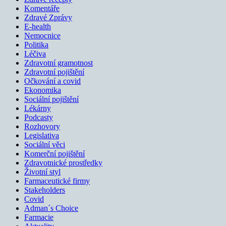
Komentáře
Zdravé Zprávy
E-health
Nemocnice
Politika
Léčiva
Zdravotní gramotnost
Zdravotní pojištění
Očkování a covid
Ekonomika
Sociální pojištění
Lékárny
Podcasty
Rozhovory
Legislativa
Sociální věci
Komerční pojištění
Zdravotnické prostředky
Životní styl
Farmaceutické firmy
Stakeholders
Covid
Adman´s Choice
Farmacie