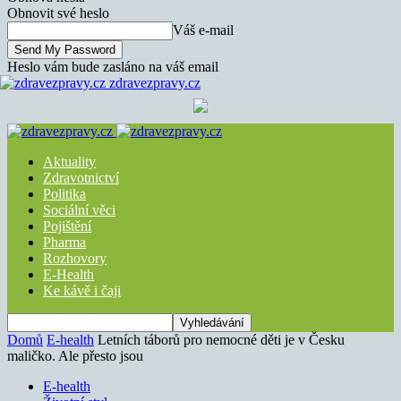
Obnovit své heslo
Váš e-mail
Heslo vám bude zasláno na váš email
zdravezpravy.cz
Aktuality
Zdravotnictví
Politika
Sociální věci
Pojištění
Pharma
Rozhovory
E-Health
Ke kávě i čaji
Domů
E-health
Letních táborů pro nemocné děti je v Česku
maličko. Ale přesto jsou
E-health