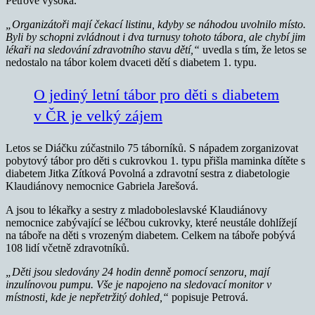
Petrové vysoká.
„Organizátoři mají čekací listinu, kdyby se náhodou uvolnilo místo.
Byli by schopni zvládnout i dva turnusy tohoto tábora, ale chybí jim
lékaři na sledování zdravotního stavu dětí,“
uvedla s tím, že letos se
nedostalo na tábor kolem dvaceti dětí s diabetem 1. typu.
O jediný letní tábor pro děti s diabetem
v ČR je velký zájem
Letos se Diáčku zúčastnilo 75 táborníků. S nápadem zorganizovat
pobytový tábor pro děti s cukrovkou 1. typu přišla maminka dítěte s
diabetem Jitka Zítková Povolná a zdravotní sestra z diabetologie
Klaudiánovy nemocnice Gabriela Jarešová.
A jsou to lékařky a sestry z mladoboleslavské Klaudiánovy
nemocnice zabývající se léčbou cukrovky, které neustále dohlížejí
na táboře na děti s vrozeným diabetem. Celkem na táboře pobývá
108 lidí včetně zdravotníků.
„Děti jsou sledovány 24 hodin denně pomocí senzoru, mají
inzulínovou pumpu. Vše je napojeno na sledovací monitor v
místnosti, kde je nepřetržitý dohled,“
popisuje Petrová.