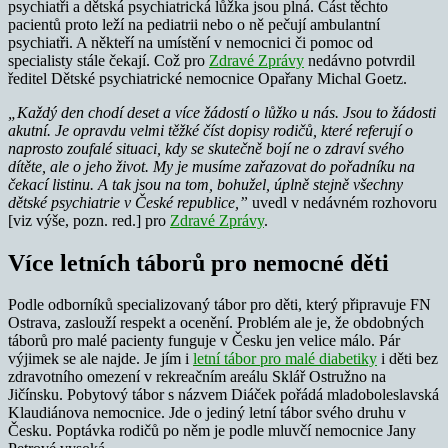
psychiatři a dětská psychiatrická lůžka jsou plná. Část těchto
pacientů proto leží na pediatrii nebo o ně pečují ambulantní
psychiatři. A někteří na umístění v nemocnici či pomoc od
specialisty stále čekají. Což pro
Zdravé Zprávy
nedávno potvrdil
ředitel Dětské psychiatrické nemocnice Opařany Michal Goetz.
„Každý den chodí deset a více žádostí o lůžko u nás. Jsou to žádosti
akutní. Je opravdu velmi těžké číst dopisy rodičů, které referují o
naprosto zoufalé situaci, kdy se skutečně bojí ne o zdraví svého
dítěte, ale o jeho život. My je musíme zařazovat do pořadníku na
čekací listinu. A tak jsou na tom, bohužel, úplně stejně všechny
dětské psychiatrie v České republice,”
uvedl v nedávném rozhovoru
[viz výše, pozn. red.] pro
Zdravé Zprávy
.
Více letních táborů pro nemocné děti
Podle odborníků specializovaný tábor pro děti, který připravuje FN
Ostrava, zaslouží respekt a ocenění. Problém ale je, že obdobných
táborů pro malé pacienty funguje v Česku jen velice málo. Pár
výjimek se ale najde. Je jím i
letní tábor pro malé diabetiky
i děti bez
zdravotního omezení v rekreačním areálu Sklář Ostružno na
Jičínsku. Pobytový tábor s názvem Diáček pořádá mladoboleslavská
Klaudiánova nemocnice. Jde o jediný letní tábor svého druhu v
Česku. Poptávka rodičů po něm je podle mluvčí nemocnice Jany