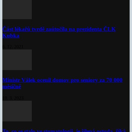
Část lékařů tvrdě zaútočila na prezidenta ČLK
Kubka
6. 12. 2021
Ministr Válek ocenil domov pro seniory za 70 000
měsíčně
10. 3. 2023
To, co se stalo ve stomatologii, je šílená ostuda, říká