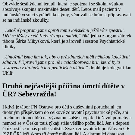
Obvykle šestitýdenní terapii, která je spojena i se školní výukou,
absolvuje skupina maximálně deseti dětí. Letos malí pacienti v
indiánské vesnici vyráběli kostýmy, věnovali se hrám a připravovali
se na indiánské zkoušky.
„Letošní program jsme oproti tomu loňskému ještě více zpestřili.
Děti se těšily z celé řady různých aktivit,“
říká jedna z organizátorek
tábora Šárka Mikysková, která je zároveň i sestrou Psychiatrické
kliniky.
„Umožnili jsme jim tak, aby o prázdninách měli nějakou kolektivní
zábavu. Připravili jsme pro ně i celotáborovou hru, která byla
sestavena z drobných terapeutických aktivit,“
doplňuje kolegyni Jan
Uhlíř.
Druhá nejčastější příčina úmrtí dítěte v
ČR? Sebevražda!
I když je tábor FN Ostrava pro děti s duševními poruchami jen
drobným příspěvkem do celkové zdravotní psychiatrické péče, ani
trochu mu to neubírá na významu, spíše naopak. Duševní poruchy a
nemoci se v Česku totiž týkají stále většího počtu lidí. Jen s depresí
či úzkostí se u nás podle statistik Svazu zdravotních pojišťoven ČR
[SZP ČR] léčí skoro tři čtvrtě milionu lidí. A alarmující data jsou