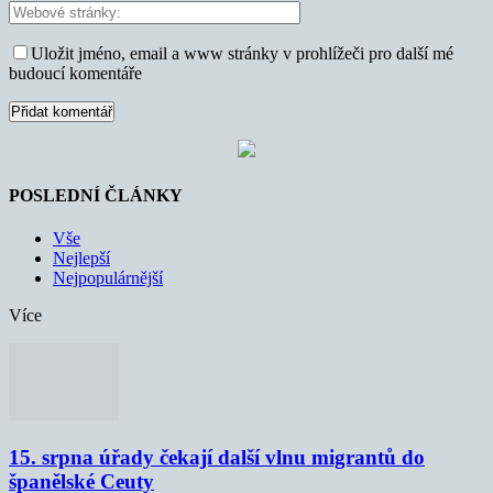
Uložit jméno, email a www stránky v prohlížeči pro další mé
budoucí komentáře
POSLEDNÍ ČLÁNKY
Vše
Nejlepší
Nejpopulárnější
Více
15. srpna úřady čekají další vlnu migrantů do
španělské Ceuty