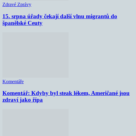
Zdravé Zprávy
15. srpna úřady čekají další vlnu migrantů do
španělské Ceuty
Komentáře
Komentář: Kdyby byl steak lékem, Američané jsou
zdraví jako řípa