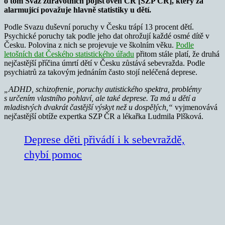
o tom Svaz zdravotních pojišťoven ČR [SZP ČR], který za
alarmující považuje hlavně statistiky u dětí.
Podle Svazu duševní poruchy v Česku trápí 13 procent dětí.
Psychické poruchy tak podle jeho dat ohrožují každé osmé dítě v
Česku. Polovina z nich se projevuje ve školním věku.
Podle
letošních dat Českého statistického úřadu
přitom stále platí, že druhá
nejčastější příčina úmrtí dětí v Česku zůstává sebevražda. Podle
psychiatrů za takovým jednáním často stojí neléčená deprese.
„ADHD, schizofrenie, poruchy autistického spektra, problémy
s určením vlastního pohlaví, ale také deprese. Ta má u dětí a
mladistvých dvakrát častější výskyt než u dospělých,“
vyjmenovává
nejčastější obtíže expertka SZP ČR a lékařka Ludmila Plšková.
Deprese děti přivádí i k sebevraždě,
chybí pomoc