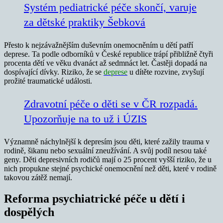
Systém pediatrické péče skončí, varuje
za dětské praktiky Šebková
Přesto k nejzávažnějším duševním onemocněním u dětí patří
deprese. Ta podle odborníků v České republice trápí přibližně čtyři
procenta dětí ve věku dvanáct až sedmnáct let. Častěji dopadá na
dospívající dívky. Riziko, že se
deprese
u dítěte rozvine, zvyšují
prožité traumatické události.
Zdravotní péče o děti se v ČR rozpadá.
Upozorňuje na to už i ÚZIS
Významně náchylnější k depresím jsou děti, které zažily trauma v
rodině, šikanu nebo sexuální zneužívání. A svůj podíl nesou také
geny. Děti depresivních rodičů mají o 25 procent vyšší riziko, že u
nich propukne stejné psychické onemocnění než děti, které v rodině
takovou zátěž nemají.
Reforma psychiatrické péče u dětí i
dospělých