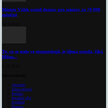
Ministr Válek ocenil domov pro seniory za 70 000
měsíčně
10. 3. 2023
To, co se stalo ve stomatologii, je šílená ostuda, říká
Milan...
5. 12. 2022
Hlavní rubriky
Aktuality
Zdravotnictví
Politika
Sociální věci
Pojištění
Pharma