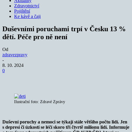
Aktuality
Zdravotnictví
Pojištění
Ke kávě a čaji
Duševními poruchami trpí v Česku 13 %
dětí. Péče pro ně není
Od
zdravezpravy
-
8. 10. 2024
0
Ilustrační foto: Zdravé Zprávy
Duševní poruchy a nemoci se týkají stále většího počtu lidí. Jen
s depresí či úzkostí se léčí skoro tři čtvrtě milionu lidí. Informuje