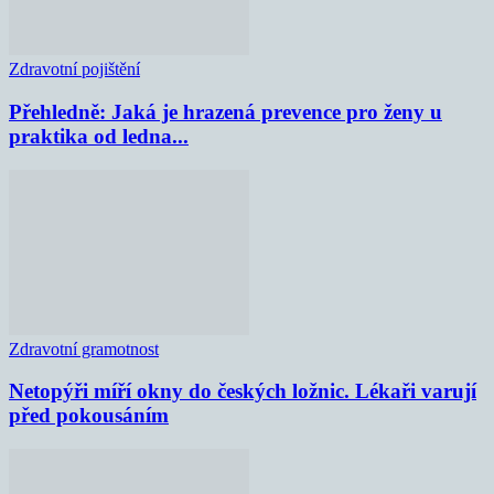
Zdravotní pojištění
Přehledně: Jaká je hrazená prevence pro ženy u
praktika od ledna...
Zdravotní gramotnost
Netopýři míří okny do českých ložnic. Lékaři varují
před pokousáním