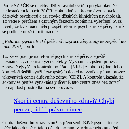
Podle SZP ČR se u léčby dětí zdravotní systém potýká hlavně s
nedostatkem kapacit. V ČR je aktuálně jen kolem dvou stovek
dětských psychiatrů a asi stovka dětských klinických psychologů.
To vede k přetížení a dlouhým čekacím dobám na vyšetření. Svaz
uvedl, že by situaci měla prospět reforma psychiatrické péče, na níž
se podle jeho zástupců pracuje.
„Reforma psychiatrické péče má rozpracovány kroky ke zlepšení do
roku 2030,”
tvrdí.
To, že se pracuje na reformě psychiatrické péče, ale ještě
neznamená, že to má kýžené efekty. Významná zjištění přinesla
zpráva Nejvyššího kontrolního úřadu [NKÚ] z tohoto týdne. Jeho
kontroloři šetřili využití evropských dotací na vznik a pilotní provoz
takzvaných center duševního zdraví [CDZ]. A kontrola ukázala, že
ačkoliv se peníze vynakládaly účelně, tato centra dnes bez dotací
nemají dost prostředků na své provozy.
Skončí centra duševního zdraví? Chybí
peníze, lidé i právní rámec
Centra duševního zdraví slouží k přenesení těžiště psychiatrické
péče jak o dospělé, tak o děti do komunity, přirozeného prostředí.