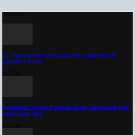
NOVINKY
15. srpna úřady čekají další vlnu migrantů do
španělské Ceuty
9. 8. 2026
Komentář: Kdyby byl steak lékem, Američané jsou
zdraví jako řípa
8. 8. 2026