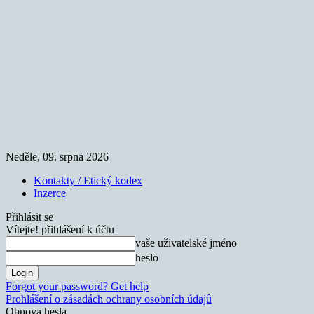
Neděle, 09. srpna 2026
Kontakty / Etický kodex
Inzerce
Přihlásit se
Vítejte! přihlášení k účtu
vaše uživatelské jméno
heslo
Forgot your password? Get help
Prohlášení o zásadách ochrany osobních údajů
Obnova hesla