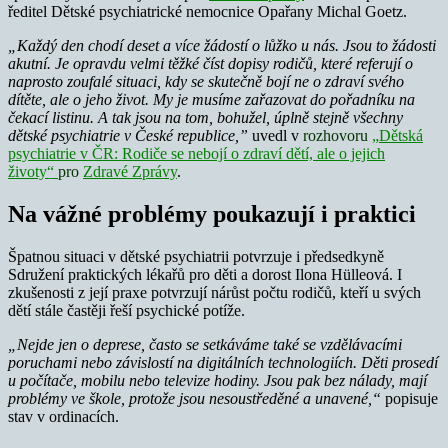
ředitel Dětské psychiatrické nemocnice Opařany Michal Goetz.
„Každý den chodí deset a více žádostí o lůžko u nás. Jsou to žádosti
akutní. Je opravdu velmi těžké číst dopisy rodičů, které referují o
naprosto zoufalé situaci, kdy se skutečně bojí ne o zdraví svého
dítěte, ale o jeho život. My je musíme zařazovat do pořadníku na
čekací listinu. A tak jsou na tom, bohužel, úplně stejně všechny
dětské psychiatrie v České republice,”
uvedl v
rozhovoru
„
Dětská
psychiatrie v ČR: Rodiče se nebojí o zdraví dětí, ale o jejich
životy“
pro
Zdravé Zprávy
.
Na vážné problémy poukazují i praktici
Špatnou situaci v dětské psychiatrii potvrzuje i předsedkyně
Sdružení praktických lékařů pro děti a dorost Ilona Hülleová. I
zkušenosti z její praxe potvrzují nárůst počtu rodičů, kteří u svých
dětí stále častěji řeší psychické potíže.
„Nejde jen o deprese, často se setkáváme také se vzdělávacími
poruchami nebo závislostí na digitálních technologiích. Děti prosedí
u počítače, mobilu nebo televize hodiny. Jsou pak bez nálady, mají
problémy ve škole, protože jsou nesoustředěné a unavené,“
popisuje
stav v ordinacích.