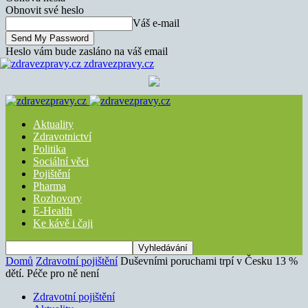
Obnovit své heslo
Váš e-mail
Heslo vám bude zasláno na váš email
zdravezpravy.cz
Aktuality
Zdravotnictví
Politika
Sociální věci
Pojištění
Pharma
Rozhovory
E-Health
Ke kávě i čaji
Domů
Zdravotní pojištění
Duševními poruchami trpí v Česku 13 %
dětí. Péče pro ně není
Zdravotní pojištění