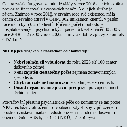
Centra začala fungovat za minulé vlády v roce 2018 a jejich vznik a
provoz se financoval z evropských peněz. A o jejich služby je
zájem. Zatímco v roce 2018, v prvním roce své existence, měla
centra duševního zdraví v Česku 302 unikátních klientů, v pátém
roce už to bylo 6 257 klientů. Přičemž počet dlouhodobě
hospitalizovaných psychiatrických pacientů klesl z téměř 30 300 v
roce 2018 na 25 300 v roce 2022. Tím však dobré zprávy z kontroly
CDZ končí.
NKÚ k jejich fungování a budoucnosti dále konstatuje:
Nebyl splněn cíl vybudovat
do roku 2023 síť 100 center
duševního zdraví.
Není zajištěn dostatečný počet
zejména zdravotnických
specialistů.
Chybí udržitelné financování
sociální péče v centrech.
Dosud nejsou účinné právní předpisy
upravující činnost
těchto center.
Pokračování přesunu psychiatrické péče do komunity se tak podle
NKÚ nachází v ohrožení. To v situaci, kdy služby v přirozeném
prostředí zůstávají nadále nedostupné většině lidem s duševním
onemocněním. A těch, jak říká i NKÚ, stále přibývá.