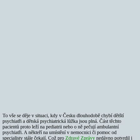
To vše se děje v situaci, kdy v Česku dlouhodobě chybí dětští
psychiatři a dětská psychiatrická lůžka jsou plná. Část těchto
pacientů proto leží na pediatrii nebo o ně pečují ambulantní
psychiatři. A někteří na umístění v nemocnici či pomoc od
specialisty stále čekají. Což pro
Zdravé Zprávy
nedávno potvrdil i