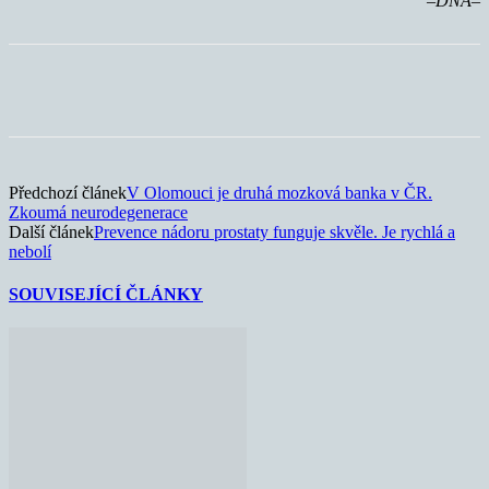
–DNA–
Předchozí článek
V Olomouci je druhá mozková banka v ČR.
Zkoumá neurodegenerace
Další článek
Prevence nádoru prostaty funguje skvěle. Je rychlá a
nebolí
SOUVISEJÍCÍ ČLÁNKY