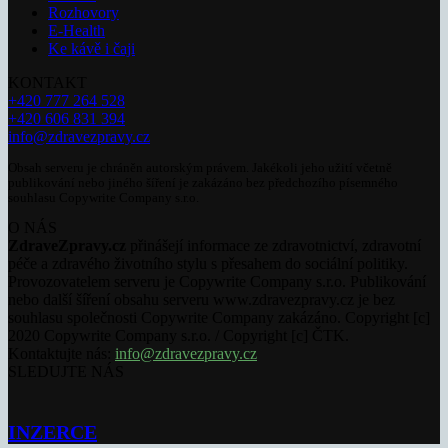
Rozhovory
E-Health
Ke kávě i čaji
KONTAKT
+420 777 264 528
+420 606 831 394
info@zdravezpravy.cz
Obsah serveru je chráněn autorským právem. Jakékoli jeho užití včetně
publikování nebo jiného šíření je zakázáno bez předchozího písemného
souhlasu Copywrite Company s.r.o.
O NÁS
ZdraveZpravy.cz
přinášejí informace ze zdravotnictví, zdravotní
péče a zdravého životního stylu s přesahem do sociální politiky.
Provozovatelem serveru je Copywrite Company s.r.o. Publikování
nebo další šíření obsahu serveru www.zdravezpravy.cz je bez
souhlasu společnosti Copywrite Company zakázáno. Copyright [c]
2020 Copywrite Company s.r.o. / Copyright [c] ČTK.
Kontaktujte nás:
info@zdravezpravy.cz
SLEDUJTE NÁS
INZERCE