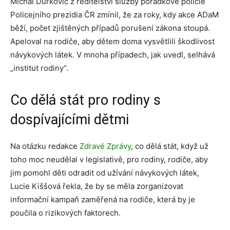
Michal Ďurkovič z ředitelství služby pořádkové policie
Policejního prezidia ČR zmínil, že za roky, kdy akce ADaM
běží, počet zjištěných případů porušení zákona stoupá.
Apeloval na rodiče, aby dětem doma vysvětlili škodlivost
návykových látek. V mnoha případech, jak uvedl, selhává
„institut rodiny“.
Co dělá stát pro rodiny s
dospívajícími dětmi
Na otázku redakce
Zdravé Zprávy
, co dělá stát, když už
toho moc neudělal v legislativě, pro rodiny, rodiče, aby
jim pomohl děti odradit od užívání návykových látek,
Lucie Kiššová řekla, že by se měla zorganizovat
informační kampaň zaměřená na rodiče, která by je
poučila o rizikových faktorech.