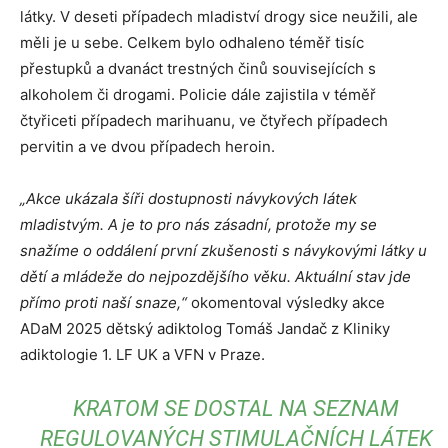
látky. V deseti případech mladiství drogy sice neužili, ale
měli je u sebe. Celkem bylo odhaleno téměř tisíc
přestupků a dvanáct trestných činů souvisejících s
alkoholem či drogami. Policie dále zajistila v téměř
čtyřiceti případech marihuanu, ve čtyřech případech
pervitin a ve dvou případech heroin.
„Akce ukázala šíři dostupnosti návykových látek
mladistvým. A je to pro nás zásadní, protože my se
snažíme o oddálení první zkušenosti s návykovými látky u
dětí a mládeže do nejpozdějšího věku. Aktuální stav jde
přímo proti naší snaze,“
okomentoval výsledky akce
ADaM 2025 dětský adiktolog Tomáš Jandač z Kliniky
adiktologie 1. LF UK a VFN v Praze.
KRATOM SE DOSTAL NA SEZNAM
REGULOVANÝCH STIMULAČNÍCH LÁTEK