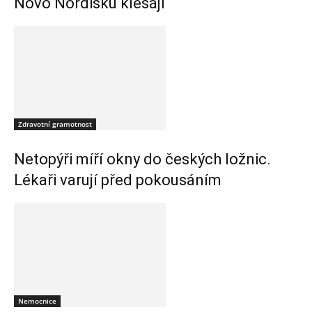
Novo Nordisku klesají
Zdravotní gramotnost
Netopýři míří okny do českých ložnic.
Lékaři varují před pokousáním
Nemocnice