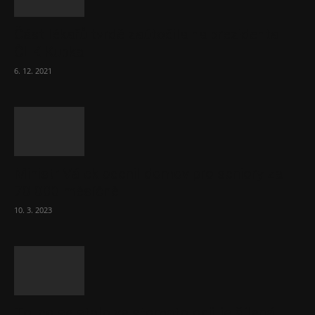
Část lékařů tvrdě zaútočila na prezidenta
ČLK Kubka
6. 12. 2021
Ministr Válek ocenil domov pro seniory za
70 000 měsíčně
10. 3. 2023
To, co se stalo ve stomatologii, je šílená