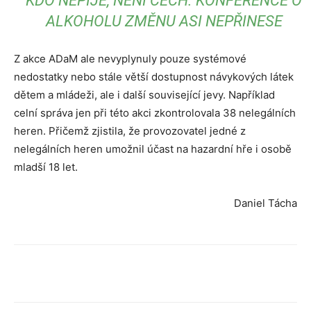
KDO NEPIJE, NENÍ ČECH. KONFERENCE O
ALKOHOLU ZMĚNU ASI NEPŘINESE
Z akce ADaM ale nevyplynuly pouze systémové
nedostatky nebo stále větší dostupnost návykových látek
dětem a mládeži, ale i další související jevy. Například
celní správa jen při této akci zkontrolovala 38 nelegálních
heren. Přičemž zjistila, že provozovatel jedné z
nelegálních heren umožnil účast na hazardní hře i osobě
mladší 18 let.
Daniel Tácha