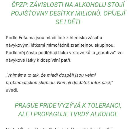
ČPZP: ZÁVISLOSTI NA ALKOHOLU STOJÍ
POJIŠŤOVNY DESÍTKY MILIONŮ. OPÍJEJÍ
SE I DĚTI
Podle Fošuma jsou mladí lidé z hlediska zásahu
návykovými látkami mimořádně zranitelnou skupinou.
Podle něj často podléhají tlaku vrstevníků, a „narativu“, že
návykové látky k dospívání patří.
„Vnímáme to tak, že mladí dospělí jsou velmi
problematickou skupinu. Nemají dostatek informací,“
uvedl.
PRAGUE PRIDE VYZÝVÁ K TOLERANCI,
ALE I PROPAGUJE TVRDÝ ALKOHOL