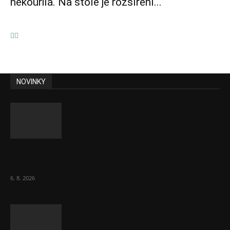
nekouřila. Na stole je rozšíření...
NOVINKY
Ceny akcií Eli Lilly rostou, ale ceny akcií
Novo Nordisku klesají
6. 8. 2026