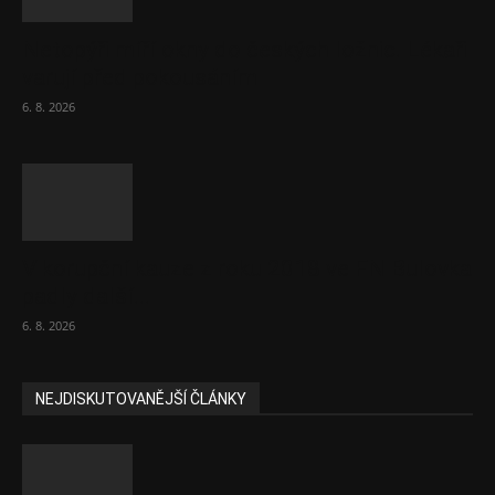
Netopýři míří okny do českých ložnic. Lékaři
varují před pokousáním
6. 8. 2026
V korupční kauze z roku 2018 ve FN Bulovka
padly další...
6. 8. 2026
NEJDISKUTOVANĚJŠÍ ČLÁNKY