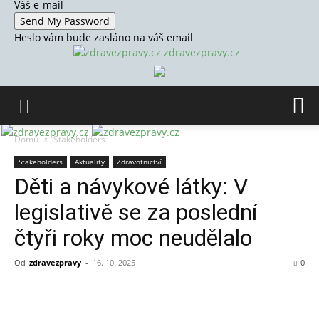
Váš e-mail
Heslo vám bude zasláno na váš email
zdravezpravy.cz
Domů
Stakeholders
Stakeholders
Aktuality
Zdravotnictví
Děti a návykové látky: V
legislativě se za poslední
čtyři roky moc neudělalo
Od
zdravezpravy
-
16. 10. 2025
0