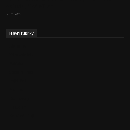
ostuda, říká Milan...
5. 12. 2022
Hlavní rubriky
Aktuality
Zdravotnictví
Politika
Sociální věci
Pojištění
Pharma
Rozhovory
E-Health
Ke kávě i čaji