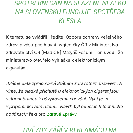
SPOTŘEBNÍ DAŇ NA SLAZENÉ NEALKO
NA SLOVENSKU FUNGUJE. SPOTŘEBA
KLESLA
K tématu se vyjádřil i ředitel Odboru ochrany veřejného
zdraví a zástupce hlavní hygieničky ČR z Ministerstva
zdravotnictví ČR [MZd ČR] Matyáš Fošum. Ten uvedl, že
ministerstvo otevřelo vyhlášku k elektronickým
cigaretám.
„Máme data zpracovaná Státním zdravotním ústavem. A
víme, že sladké příchutě u elektronických cigaret jsou
vstupní branou k návykovému chování. Nyní je to
v připomínkovém řízení… Návrh byl odeslán k technické
notifikaci,“
řekl pro
Zdravé Zprávy
.
HVĚZDY ZÁŘÍ V REKLAMÁCH NA