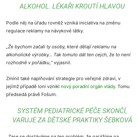
ALKOHOL. LÉKAŘI KROUTÍ HLAVOU
Podle něj na úřadu rovněž vzniká iniciativa na změnu
regulace reklamy na návykové látky.
„Že bychom začali ty osoby, které dělají reklamu na
alkoholické výrobky… Tak tomuto dát ten cejch, že to není
rozhodně v pořádku,“
vyjasnil.
Zmínil také naplňování strategie pro veřejné zdraví, v
jejímž případě loni vznikl
nový poradní orgán vlády
. Tomu
předsedá právě Fošum.
SYSTÉM PEDIATRICKÉ PÉČE SKONČÍ,
VARUJE ZA DĚTSKÉ PRAKTIKY ŠEBKOVÁ
„Zase se dostáváme na ten problém, že narážíme na