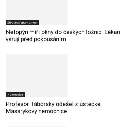
Zdravotní gramotnost
Netopýři míří okny do českých ložnic. Lékaři
varují před pokousáním
Nemocnice
Profesor Táborský odešel z ústecké
Masarykovy nemocnice