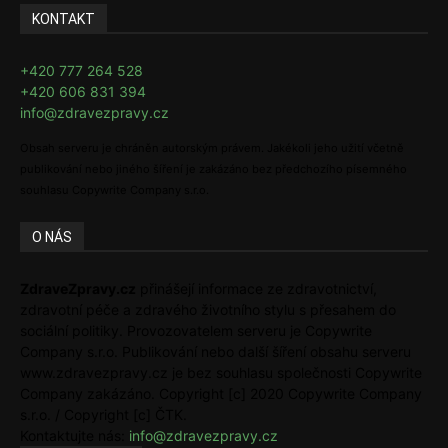
KONTAKT
+420 777 264 528
+420 606 831 394
info@zdravezpravy.cz
Obsah serveru je chráněn autorským právem. Jakékoli jeho užití včetně
publikování nebo jiného šíření je zakázáno bez předchozího písemného
souhlasu Copywrite Company s.r.o.
O NÁS
ZdraveZpravy.cz
přinášejí informace ze zdravotnictví,
zdravotní péče a zdravého životního stylu s přesahem do
sociální politiky. Provozovatelem serveru je Copywrite
Company s.r.o. Publikování nebo další šíření obsahu serveru
www.zdravezpravy.cz je bez souhlasu společnosti Copywrite
Company zakázáno. Copyright [c] 2020 Copywrite Company
s.r.o. / Copyright [c] ČTK.
Kontaktujte nás:
info@zdravezpravy.cz