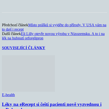
Předchozí článek
Místo prášků si vyjděte do přírody. V USA vám na
to dají i recept
Další článek
Eli Lilly otevře novou výrobu v Nizozemsku. A to i na
lék na hubnutí orforglipron
SOUVISEJÍCÍ ČLÁNKY
E-health
Léky na eRecept si čeští pacienti nově vyzvednou i