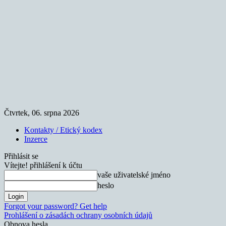
Čtvrtek, 06. srpna 2026
Kontakty / Etický kodex
Inzerce
Přihlásit se
Vítejte! přihlášení k účtu
vaše uživatelské jméno
heslo
Forgot your password? Get help
Prohlášení o zásadách ochrany osobních údajů
Obnova hesla