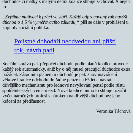
důchodce či matky s malými dětmi koalice slibuje zachovat. A nejen
to.
„Zvýšíme motivaci k práci ve stáří. Každý odpracovaný rok navýší
důchod o 1,5 % vyměřovacího základu,“
píší se dále v prohlášení u
kapitoly sociální politika.
Pojistné dohodáři neodvedou ani příští
rok, návrh padl
Sociální správa pak přepočet důchodu podle plánů koalice provede
každý rok automaticky, aniž by o něj musel pracující důchodce extra
požádat. Zásadním plánem u důchodů je pak znovunavrácení
věkové hranice odchodu do řádné penze na 65 let a návrat
dřívějšího mechanismu pro lednové navyšování penzí podle růstu
spotřebitelských cen a mezd. Nová koalice mimo to slibuje rozšířit
výčet náročných profesí s nárokem na dřívější důchod bez jeho
krácení za předčasnost.
Veronika Táchová