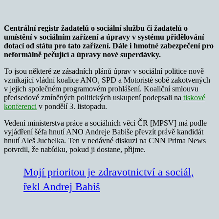
Centrální registr žadatelů o sociální službu či žadatelů o
umístění v sociálním zařízení a úpravy v systému přidělování
dotací od státu pro tato zařízení. Dále i hmotné zabezpečení pro
neformálně pečující a úpravy nové superdávky.
To jsou některé ze zásadních plánů úprav v sociální politice nově
vznikající vládní koalice ANO, SPD a Motoristé sobě zakotvených
v jejich společném programovém prohlášení. Koaliční smlouvu
předsedové zmíněných politických uskupení podepsali na
tiskové
konferenci
v pondělí 3. listopadu.
Vedení ministerstva práce a sociálních věcí ČR [MPSV] má podle
vyjádření šéfa hnutí ANO Andreje Babiše převzít právě kandidát
hnutí Aleš Juchelka. Ten v nedávné diskuzi na CNN Prima News
potvrdil, že nabídku, pokud ji dostane, přijme.
Mojí prioritou je zdravotnictví a sociál,
řekl Andrej Babiš