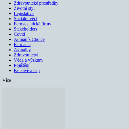
Zdravotnické prostředky
Životní styl
Legislativa
Sociální věci
Farmaceutické firmy
Stakeholders
Covid
Adman´s Choice
Farmacie
Aktuality
Zdravotnictví
Věda a výzkum
Pojištění
Ke kávě a čaji
Více