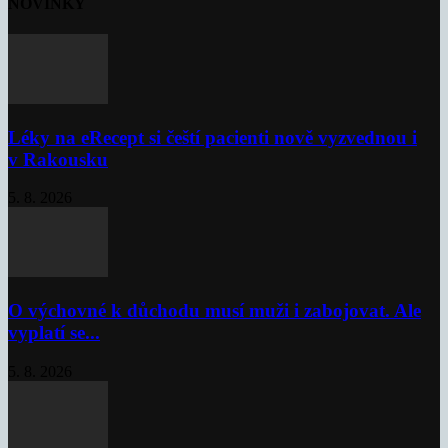
NOVINKY
Léky na eRecept si čeští pacienti nově vyzvednou i
v Rakousku
5. 8. 2026
O výchovné k důchodu musí muži i zabojovat. Ale
vyplatí se...
5. 8. 2026