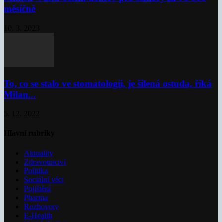
měsíčně
10. 3. 2023
To, co se stalo ve stomatologii, je šílená ostuda, říká
Milan...
5. 12. 2022
Hlavní rubriky
Aktuality
Zdravotnictví
Politika
Sociální věci
Pojištění
Pharma
Rozhovory
E-Health