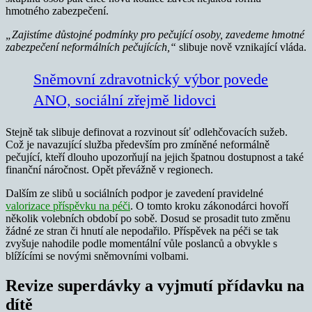
hmotného zabezpečení.
„Zajistíme důstojné podmínky pro pečující osoby, zavedeme hmotné
zabezpečení neformálních pečujících,“
slibuje nově vznikající vláda.
Sněmovní zdravotnický výbor povede
ANO, sociální zřejmě lidovci
Stejně tak slibuje definovat a rozvinout síť odlehčovacích sužeb.
Což je navazující služba především pro zmíněné neformálně
pečující, kteří dlouho upozorňují na jejich špatnou dostupnost a také
finanční náročnost. Opět převážně v regionech.
Dalším ze slibů u sociálních podpor je zavedení pravidelné
valorizace příspěvku na péči
. O tomto kroku zákonodárci hovoří
několik volebních období po sobě. Dosud se prosadit tuto změnu
žádné ze stran či hnutí ale nepodařilo. Příspěvek na péči se tak
zvyšuje nahodile podle momentální vůle poslanců a obvykle s
blížícími se novými sněmovními volbami.
Revize superdávky a vyjmutí přídavku na
dítě