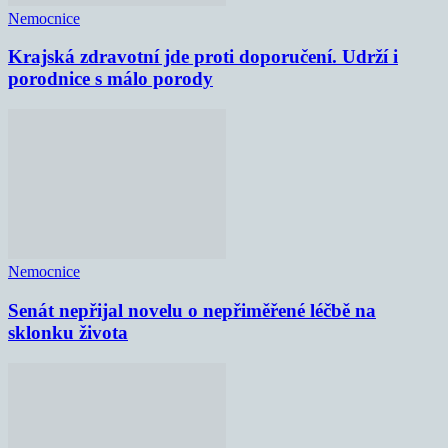
Nemocnice
Krajská zdravotní jde proti doporučení. Udrží i
porodnice s málo porody
Nemocnice
Senát nepřijal novelu o nepřiměřené léčbě na
sklonku života