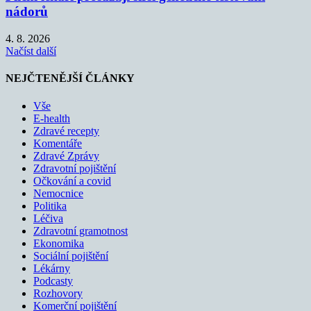
nádorů
4. 8. 2026
Načíst další
NEJČTENĚJŠÍ ČLÁNKY
Vše
E-health
Zdravé recepty
Komentáře
Zdravé Zprávy
Zdravotní pojištění
Očkování a covid
Nemocnice
Politika
Léčiva
Zdravotní gramotnost
Ekonomika
Sociální pojištění
Lékárny
Podcasty
Rozhovory
Komerční pojištění