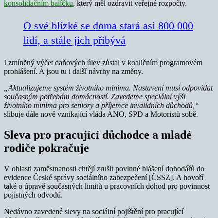
konsolidačním balíčku
, který měl ozdravit veřejné rozpočty.
O své blízké se doma stará asi 800 000
lidí, a stále jich přibývá
I zmíněný výčet daňových úlev zůstal v koaličním programovém
prohlášení. A jsou tu i další návrhy na změny.
„Aktualizujeme systém životního minima. Nastavení musí odpovídat
současným potřebám domácností. Zavedeme speciální výši
životního minima pro seniory a příjemce invalidních důchodů,“
slibuje dále nově vznikající vláda ANO, SPD a Motoristů sobě.
Sleva pro pracující důchodce a mladé
rodiče pokračuje
V oblasti zaměstnanosti chtějí zrušit povinné hlášení dohodářů do
evidence České správy sociálního zabezpečení [ČSSZ]. A hovoří
také o úpravě současných limitů u pracovních dohod pro povinnost
pojistných odvodů.
Nedávno zavedené slevy na sociální pojištění pro pracující