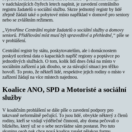
v nadcházejících čtyřech letech naplnit, je zavedení centrálního
registru žadatelů o sociální službu. Skrze jednotný registr by lidé
zřejmě žádali také o pobytové místo například v domově pro seniory
nebo se zvláštním režimem.
„Vytvoříme Centrální registr žadatelů o sociální služby a domovy
seniorů. Přidělování míst musí být spravedlivé a přehledné,“
píše se
v prohlášení.
Centrální registr by státu, poskytovatelům, ale i domácnostem
poskytl ucelená data o kapacitách napříč regiony a poptávce po
jednotlivých službách. O tom, kolik lidí dnes čeká na místo v
sociálním zařízení a jak dlouho, se za stávající situaci jen těžko
hovoří. To proto, že někteří lidé, respektive jejich rodiny o místo v
zařízení žádají na více místech najednou.
Koalice ANO, SPD a Motoristé a sociální
služby
V koaličním prohlášení se dále píše o zavedení podpory pro
takzvaně neformálně pečující. To jsou lidé, obvykle některý z členů
rodiny, kteří se vzdají výdělečné činnosti, aby doma pečovali o
blízkého, který už se o sebe nezvládne sám postarat. Pro tuto
skupinu osob pak chce nová koalice zavést nějakou formu