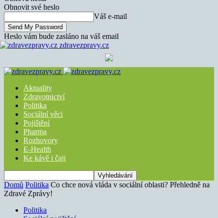
Obnovit své heslo
Váš e-mail
Heslo vám bude zasláno na váš email
zdravezpravy.cz
Aktuality
Zdravotnictví
Politika
Sociální věci
Pojištění
Pharma
Rozhovory
E-Health
Ke kávě i čaji
Domů
Politika
Co chce nová vláda v sociální oblasti? Přehledně na
Zdravé Zprávy!
Politika