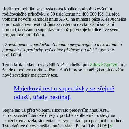
Rodinnou politiku se chystá nová koalice podpořit zvýšením
rodičovského příspěvku o 50 tisíc korun na 400 000 Kč. Již před
volbami hovořil kandidát hnutí ANO na ministra páce Aleš Juchelka
o nutnosti zrevidovat od října zavedenou dávku státní sociální
pomoci, takzvanou superdávku. Což potvrzuje koalice i ve svém
programové prohlášení.
„Zrevidujeme superdávku. Změníme nevyhovující a diskriminační
parametry superdávky, vyčleníme přídavky na děti,“
píše se v
prohlášení.
Tento krok nedávno vysvětlil Aleš Juchelka pro
Zdravé Zprávy
tím,
že jde o podporu rodin s dětmi. A těch by se neměl týkat především
nově zavedený majetkový test.
Majetkový test u superdávky se zřejmě
odloží, úřady nestíhají
Stejně tak už před volbami slibovalo především hnutí ANO
znovuzavedení daňové úlevy v podobě školkovného, slevy na
manželku/manžela, studenta či slevy na dani pro pečujícího rodiče.
Tyto daňové úlevy zrušila končící vláda Petra Fialy [ODS]
v