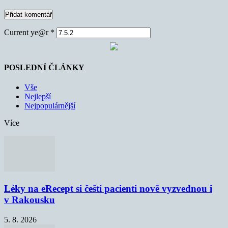
Current ye@r
*
POSLEDNÍ ČLÁNKY
Vše
Nejlepší
Nejpopulárnější
Více
Léky na eRecept si čeští pacienti nově vyzvednou i
v Rakousku
5. 8. 2026