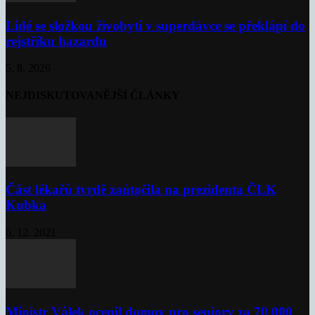
Lidé se složkou živobytí v superdávce se překlápí do
rejstříku hazardu
5. 8. 2026
NEJDISKUTOVANĚJŠÍ ČLÁNKY
Část lékařů tvrdě zaútočila na prezidenta ČLK
Kubka
6. 12. 2021
Ministr Válek ocenil domov pro seniory za 70 000