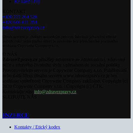
Ke kávě i čaji
KONTAKT
+420 777 264 528
+420 606 831 394
info@zdravezpravy.cz
Obsah serveru je chráněn autorským právem. Jakékoli jeho užití včetně
publikování nebo jiného šíření je zakázáno bez předchozího písemného
souhlasu Copywrite Company s.r.o.
O NÁS
ZdraveZpravy.cz
přinášejí informace ze zdravotnictví, zdravotní
péče a zdravého životního stylu s přesahem do sociální politiky.
Provozovatelem serveru je Copywrite Company s.r.o. Publikování
nebo další šíření obsahu serveru www.zdravezpravy.cz je bez
souhlasu společnosti Copywrite Company zakázáno. Copyright [c]
2020 Copywrite Company s.r.o. / Copyright [c] ČTK.
Kontaktujte nás:
info@zdravezpravy.cz
SLEDUJTE NÁS
INZERCE
Kontakty / Etický kodex