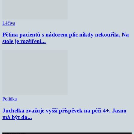
Léčiva
Pětina pacientů s nádorem plic nikdy nekouřila. Na
stole je rozšíření...
Politika
Juchelka zvažuje vyšší příspěvek na péči 4+. Jasno
má být do...