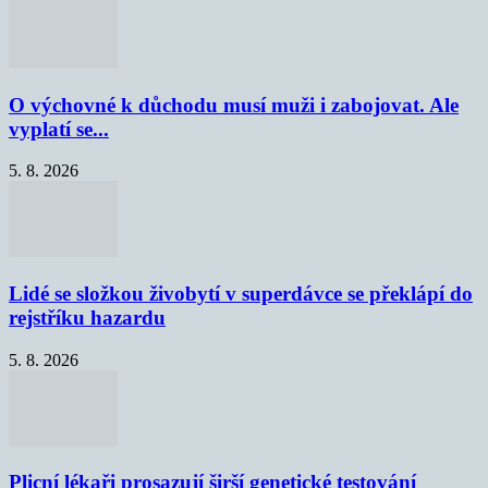
O výchovné k důchodu musí muži i zabojovat. Ale
vyplatí se...
5. 8. 2026
Lidé se složkou živobytí v superdávce se překlápí do
rejstříku hazardu
5. 8. 2026
Plicní lékaři prosazují širší genetické testování