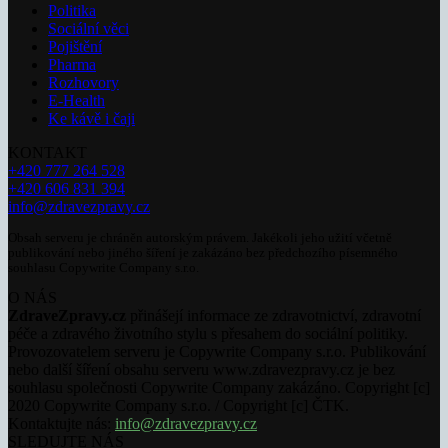
Politika
Sociální věci
Pojištění
Pharma
Rozhovory
E-Health
Ke kávě i čaji
KONTAKT
+420 777 264 528
+420 606 831 394
info@zdravezpravy.cz
Obsah serveru je chráněn autorským právem. Jakékoli jeho užití včetně
publikování nebo jiného šíření je zakázáno bez předchozího písemného
souhlasu Copywrite Company s.r.o.
O NÁS
ZdraveZpravy.cz
přinášejí informace ze zdravotnictví, zdravotní
péče a zdravého životního stylu s přesahem do sociální politiky.
Provozovatelem serveru je Copywrite Company s.r.o. Publikování
nebo další šíření obsahu serveru www.zdravezpravy.cz je bez
souhlasu společnosti Copywrite Company zakázáno. Copyright [c]
2020 Copywrite Company s.r.o. / Copyright [c] ČTK.
Kontaktujte nás:
info@zdravezpravy.cz
SLEDUJTE NÁS