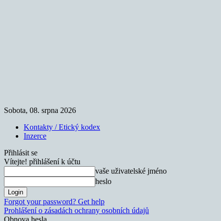
Sobota, 08. srpna 2026
Kontakty / Etický kodex
Inzerce
Přihlásit se
Vítejte! přihlášení k účtu
vaše uživatelské jméno
heslo
Forgot your password? Get help
Prohlášení o zásadách ochrany osobních údajů
Obnova hesla