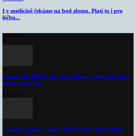
I v medicíně čekáme na bod zlomu. Platí to i pro
léčbu...
NOVINKY
Komentář: Kdyby byl steak lékem, Američané jsou
zdraví jako řípa
8. 8. 2026
Lékárny dostaly dalších 6 000 balení chybějícího
léku na rakovinu prsu