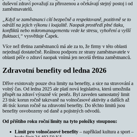
duševní zdraví považují za přirozenou a očekávají stejný postoj i od
zaměstnavatelů.
„Když se zaměstnanci cítí bezpečně a respektovaně, pozitivně se to
odráží na jejich výkonu i loajalitě. Naopak prostředí plné tlaku,
konfliktů nebo mikromanagementu vede ke stresu, vyhoření a vyšší
fluktuaci,“
vysvětluje Čapek.
Více než třetina zaměstnanců má ale za to, že firmy v této oblasti
nejednají dostatečně. Reálnou podporu ze strany zaměstnavatele v
oblasti péče o zdraví naopak vnímá jen necelá třetina zaměstnanců.
Zdravotní benefity od ledna 2026
Dříve existovaly pouze dva limity na benefity, a sice na stravování a
volný čas. Od ledna 2025 ale platí nová legislativa, která umožnila
přispět na zdraví výrazně víc peněz. Byl zaveden samostatný limit
23 tisíc korun ročně takzvaně na volnočasové aktivity a dalších až
46 tisíc korun ročně na zdravotní benefity. Do těchto limitů jsou
benefity osvobozeny od daně a pojistných odvodů.
Od příštího roku roční limity na tyto položky stoupnou:
Limit pro volnočasové benefity
– například kultura a sport –