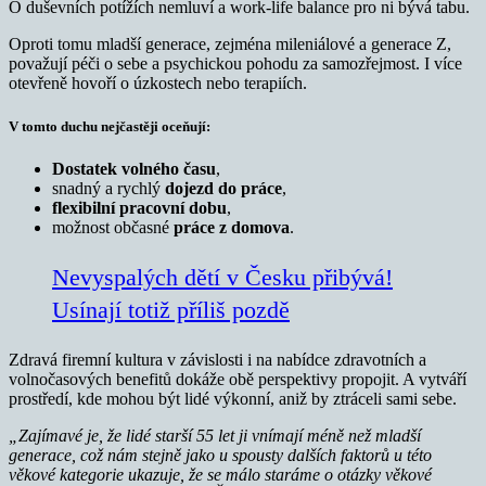
O duševních potížích nemluví a work-life balance pro ni bývá tabu.
Oproti tomu mladší generace, zejména mileniálové a generace Z,
považují péči o sebe a psychickou pohodu za samozřejmost. I více
otevřeně hovoří o úzkostech nebo terapiích.
V tomto duchu nejčastěji oceňují:
Dostatek volného času
,
snadný a rychlý
dojezd do práce
,
flexibilní pracovní dobu
,
možnost občasné
práce z domova
.
Nevyspalých dětí v Česku přibývá!
Usínají totiž příliš pozdě
Zdravá firemní kultura v závislosti i na nabídce zdravotních a
volnočasových benefitů dokáže obě perspektivy propojit. A vytváří
prostředí, kde mohou být lidé výkonní, aniž by ztráceli sami sebe.
„Zajímavé je, že lidé starší 55 let ji vnímají méně než mladší
generace, což nám stejně jako u spousty dalších faktorů u této
věkové kategorie ukazuje, že se málo staráme o otázky věkové