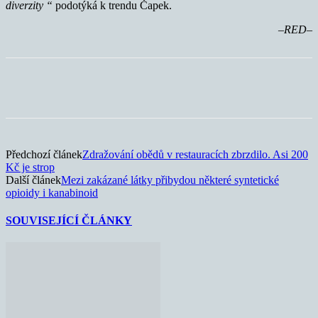
diverzity “
podotýká k trendu Čapek.
–RED–
Předchozí článek
Zdražování obědů v restauracích zbrzdilo. Asi 200
Kč je strop
Další článek
Mezi zakázané látky přibydou některé syntetické
opioidy i kanabinoid
SOUVISEJÍCÍ ČLÁNKY