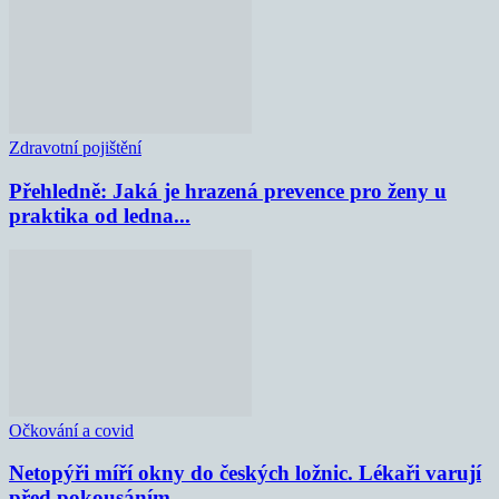
Zdravotní pojištění
Přehledně: Jaká je hrazená prevence pro ženy u
praktika od ledna...
Očkování a covid
Netopýři míří okny do českých ložnic. Lékaři varují
před pokousáním