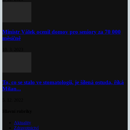
Ministr Válek ocenil domov pro seniory za 70 000
měsíčně
10. 3. 2023
To, co se stalo ve stomatologii, je šílená ostuda, říká
Milan...
5. 12. 2022
Hlavní rubriky
Aktuality
Zdravotnictví