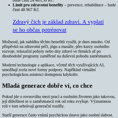
bude činit 24 483,50 Kč.
Limit pro zdravotní benefity
– prevence, rehabilitace – bude
činit 48 967 Kč.
Zdravý čich je základ zdraví. A vyplatí
se ho občas potrénovat
Možností, jak nabídku těchto benefitů využít, je dnes mnoho. Od
příspěvků na zdravotní péči, jógu a masáže, přes kurzy osobního
rozvoje, relaxační pobyty nebo dny zdraví ve firmách až po
dlouhodobé programy zaměřené na duševní pohodu zaměstnanců.
Moderní technologie a aplikace, včetně těch využívajících AI,
umožňují zcela nové formy podpory. Například virtuální
psychologickou asistenci dostupnou kdykoliv.
Mladá generace dobře ví, co chce
Pokud jde o rovnováhu mezi prací a osobním životem jako takovou,
její důležitost se u zaměstnanců rok od roku zvyšuje. Významnou
roli v tom sehrávají generační rozdíly.
Starší generace často vnímá psychickou únavu jako osobní slabost.