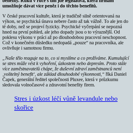
benefity. Ruku v ruce s tím jde legislativa, která firmám
umožňuje dávat více peněz i do těchto benefitů.
V české pracovní kultuře, která je tradičně silně orientovaná na
výkon, se psychická únava nebere často až tak vážně. To ale jen do
té doby, než se projeví fyzicky. Psychické vyčerpání se nepozná
hned na první pohled, ale jeho dopady jsou o to výraznější. Od
poklesu výkonu v práci až po dlouhodobou pracovní neschopnost.
Což v konečném důsledku nedopadá „pouze“ na pracovníka, ale
ovlivňuje i samotnou firmu.
„Naše tělo reaguje na to, co si myslíme a co prožíváme. Kumulující
se stres může vést k vyhoření, úzkostem nebo depresím. Proto stále
více zaměstnavatelů chápe, že duševní zdraví zaměstnanců není
‚volitelný benefit‘, ale základ dlouhodobé výkonnosti,“
říká Daniel
Čapek, generální ředitel společnosti Pluxee, která v průzkumu
sledovala volnočasové a zdravotní benefity firem.
Stres i úzkost léčí vůně levandule nebo
skořice