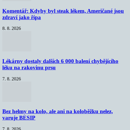
Komentář: Kdyby byl steak lékem, Američané jsou
zdraví jako řípa
8. 8. 2026
Lékárny dostaly dalších 6 000 balení chybějícího
léku na rakovinu prsu
7. 8. 2026
Bez helmy na kolo, ale ani na koloběžku nelez,
varuje BESIP
7. 8. 2026