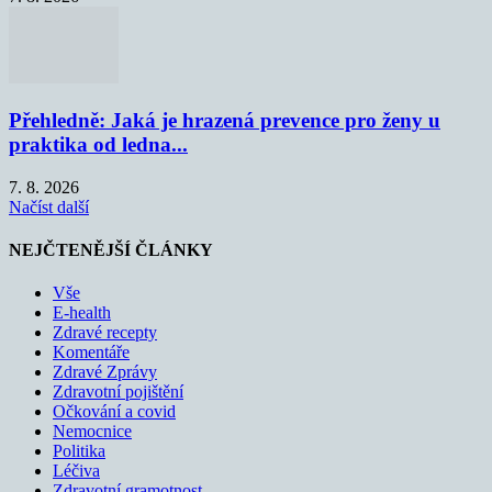
Přehledně: Jaká je hrazená prevence pro ženy u
praktika od ledna...
7. 8. 2026
Načíst další
NEJČTENĚJŠÍ ČLÁNKY
Vše
E-health
Zdravé recepty
Komentáře
Zdravé Zprávy
Zdravotní pojištění
Očkování a covid
Nemocnice
Politika
Léčiva
Zdravotní gramotnost