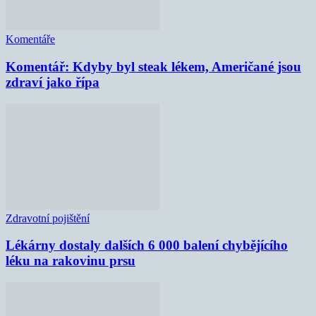
Komentáře
Komentář: Kdyby byl steak lékem, Američané jsou
zdraví jako řípa
Zdravotní pojištění
Lékárny dostaly dalších 6 000 balení chybějícího
léku na rakovinu prsu