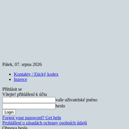
Pátek, 07. srpna 2026
Kontakty / Etický kodex
Inzerce
Přihlásit se
Vítejte! přihlášení k účtu
vaše uživatelské jméno
heslo
Forgot your password? Get help
Prohlášení o zásadách ochrany osobních údajů
Obnova hesla