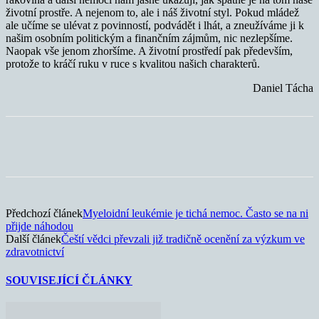
životní prostře. A nejenom to, ale i náš životní styl. Pokud mládež
ale učíme se ulévat z povinností, podvádět i lhát, a zneužíváme ji k
našim osobním politickým a finančním zájmům, nic nezlepšíme.
Naopak vše jenom zhoršíme. A životní prostředí pak především,
protože to kráčí ruku v ruce s kvalitou našich charakterů.
Daniel Tácha
Předchozí článek
Myeloidní leukémie je tichá nemoc. Často se na ni
přijde náhodou
Další článek
Čeští vědci převzali již tradičně ocenění za výzkum ve
zdravotnictví
SOUVISEJÍCÍ ČLÁNKY