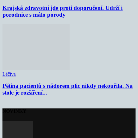
Krajská zdravotní jde proti doporučení. Udrží i
porodnice s málo porody
Léčiva
Pětina pacientů s nádorem plic nikdy nekouřila. Na
stole je rozšíření...
NOVINKY