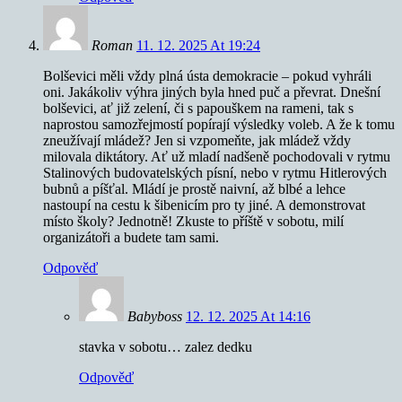
Roman
11. 12. 2025 At 19:24
Bolševici měli vždy plná ústa demokracie – pokud vyhráli
oni. Jakákoliv výhra jiných byla hned puč a převrat. Dnešní
bolševici, ať již zelení, či s papouškem na rameni, tak s
naprostou samozřejmostí popírají výsledky voleb. A že k tomu
zneužívají mládež? Jen si vzpomeňte, jak mládež vždy
milovala diktátory. Ať už mladí nadšeně pochodovali v rytmu
Stalinových budovatelských písní, nebo v rytmu Hitlerových
bubnů a píšťal. Mládí je prostě naivní, až blbé a lehce
nastoupí na cestu k šibenicím pro ty jiné. A demonstrovat
místo školy? Jednotně! Zkuste to příště v sobotu, milí
organizátoři a budete tam sami.
Odpověď
Babyboss
12. 12. 2025 At 14:16
stavka v sobotu… zalez dedku
Odpověď