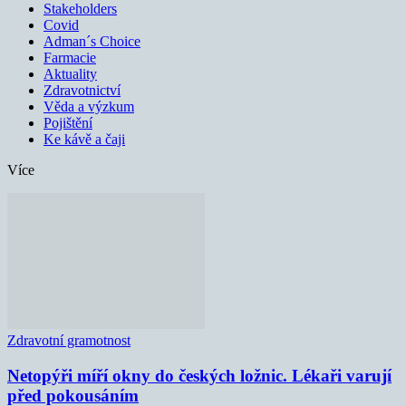
Stakeholders
Covid
Adman´s Choice
Farmacie
Aktuality
Zdravotnictví
Věda a výzkum
Pojištění
Ke kávě a čaji
Více
Zdravotní gramotnost
Netopýři míří okny do českých ložnic. Lékaři varují
před pokousáním