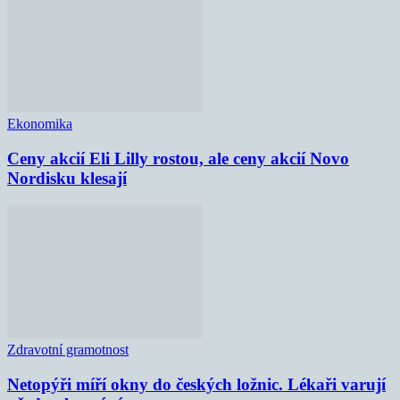
Ekonomika
Ceny akcií Eli Lilly rostou, ale ceny akcií Novo
Nordisku klesají
Zdravotní gramotnost
Netopýři míří okny do českých ložnic. Lékaři varují