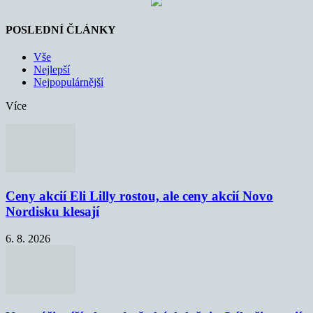
POSLEDNÍ ČLÁNKY
Vše
Nejlepší
Nejpopulárnější
Více
Ceny akcií Eli Lilly rostou, ale ceny akcií Novo
Nordisku klesají
6. 8. 2026