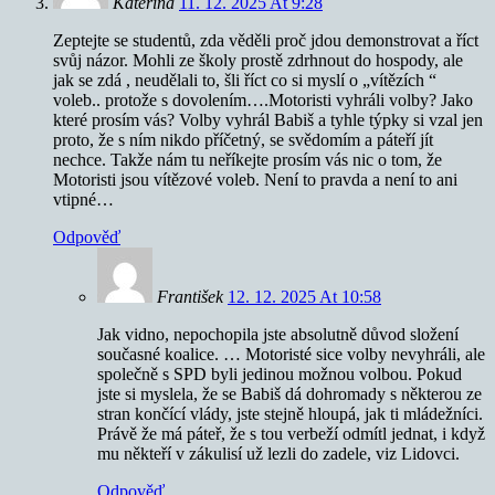
Kateřína
11. 12. 2025 At 9:28
Zeptejte se studentů, zda věděli proč jdou demonstrovat a říct
svůj názor. Mohli ze školy prostě zdrhnout do hospody, ale
jak se zdá , neudělali to, šli říct co si myslí o „vítězích “
voleb.. protože s dovolením….Motoristi vyhráli volby? Jako
které prosím vás? Volby vyhrál Babiš a tyhle týpky si vzal jen
proto, že s ním nikdo příčetný, se svědomím a páteří jít
nechce. Takže nám tu neříkejte prosím vás nic o tom, že
Motoristi jsou vítězové voleb. Není to pravda a není to ani
vtipné…
Odpověď
František
12. 12. 2025 At 10:58
Jak vidno, nepochopila jste absolutně důvod složení
současné koalice. … Motoristé sice volby nevyhráli, ale
společně s SPD byli jedinou možnou volbou. Pokud
jste si myslela, že se Babiš dá dohromady s některou ze
stran končící vlády, jste stejně hloupá, jak ti mládežníci.
Právě že má páteř, že s tou verbeží odmítl jednat, i když
mu někteří v zákulisí už lezli do zadele, viz Lidovci.
Odpověď