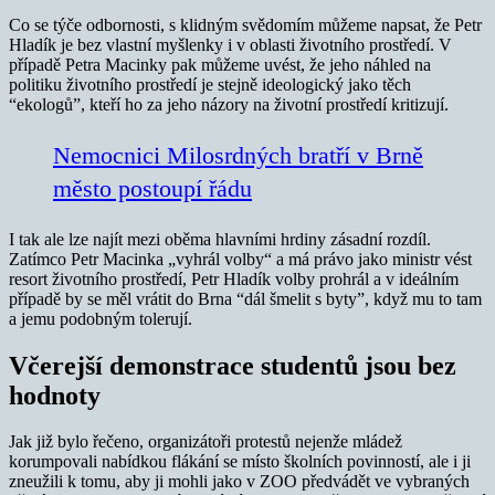
Co se týče odbornosti, s klidným svědomím můžeme napsat, že Petr
Hladík je bez vlastní myšlenky i v oblasti životního prostředí. V
případě Petra Macinky pak můžeme uvést, že jeho náhled na
politiku životního prostředí je stejně ideologický jako těch
“ekologů”, kteří ho za jeho názory na životní prostředí kritizují.
Nemocnici Milosrdných bratří v Brně
město postoupí řádu
I tak ale lze najít mezi oběma hlavními hrdiny zásadní rozdíl.
Zatímco Petr Macinka „vyhrál volby“ a má právo jako ministr vést
resort životního prostředí, Petr Hladík volby prohrál a v ideálním
případě by se měl vrátit do Brna “dál šmelit s byty”, když mu to tam
a jemu podobným tolerují.
Včerejší demonstrace studentů jsou bez
hodnoty
Jak již bylo řečeno, organizátoři protestů nejenže mládež
korumpovali nabídkou flákání se místo školních povinností, ale i ji
zneužili k tomu, aby ji mohli jako v ZOO předvádět ve vybraných