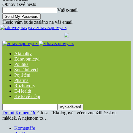
Obnovit své heslo
Váš e-mail
Heslo vám bude zasláno na váš email
zdravezpravy.cz
Aktuality
Zdravotnictví
Politika
Sociální věci
Pojištění
Pharma
Rozhovory
E-Health
Ke kávě i čaji
Domů
Komentáře
Glosa: “Ekologové” včera zneužili českou
mládež. A nejenom to…
Komentáře