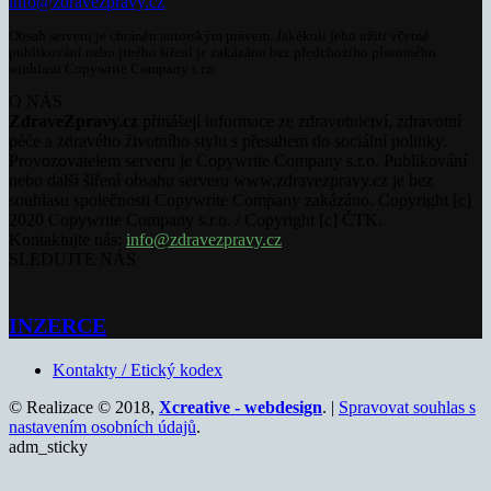
info@zdravezpravy.cz
Obsah serveru je chráněn autorským právem. Jakékoli jeho užití včetně
publikování nebo jiného šíření je zakázáno bez předchozího písemného
souhlasu Copywrite Company s.r.o.
O NÁS
ZdraveZpravy.cz
přinášejí informace ze zdravotnictví, zdravotní
péče a zdravého životního stylu s přesahem do sociální politiky.
Provozovatelem serveru je Copywrite Company s.r.o. Publikování
nebo další šíření obsahu serveru www.zdravezpravy.cz je bez
souhlasu společnosti Copywrite Company zakázáno. Copyright [c]
2020 Copywrite Company s.r.o. / Copyright [c] ČTK.
Kontaktujte nás:
info@zdravezpravy.cz
SLEDUJTE NÁS
INZERCE
Kontakty / Etický kodex
© Realizace © 2018,
Xcreative - webdesign
. |
Spravovat souhlas s
nastavením osobních údajů
.
adm_sticky