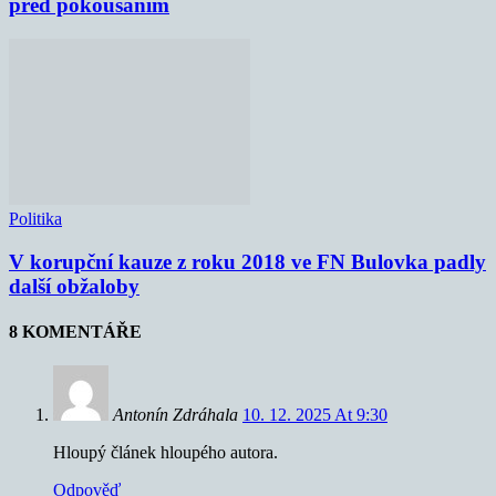
před pokousáním
Politika
V korupční kauze z roku 2018 ve FN Bulovka padly
další obžaloby
8 KOMENTÁŘE
Antonín Zdráhala
10. 12. 2025 At 9:30
Hloupý článek hloupého autora.
Odpověď