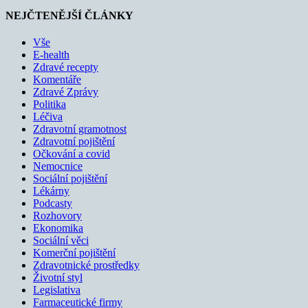
NEJČTENĚJŠÍ ČLÁNKY
Vše
E-health
Zdravé recepty
Komentáře
Zdravé Zprávy
Politika
Léčiva
Zdravotní gramotnost
Zdravotní pojištění
Očkování a covid
Nemocnice
Sociální pojištění
Lékárny
Podcasty
Rozhovory
Ekonomika
Sociální věci
Komerční pojištění
Zdravotnické prostředky
Životní styl
Legislativa
Farmaceutické firmy