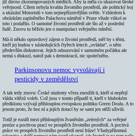
již dávno zkorumpovaných médiích. Aby ta měla co ukazovat široké
veřejností. Cílem nebyla kvalita životního prostředí, ale politický boj
a ukázání Motoristů v tom nejnepříznivějším světle. Vzhledem k
obrázkům zaplněného Palachova náměstí v Praze všude vůkol se
toto i podařilo. O samotné životní prostředí ale šlo až v poslední
řadě. Znovu tu běželo jen o manipulaci veřejného mínění.
Má-li někdo opravdový zájem o životní prostředí, měl by s těmi,
kteří jej budou v následujících čtyřech letech „ovládat“, o něm
především diskutovat. Jejich odsuzování v samotném počátku ale
nemá s diskuzí, natož pak s demokracií, nic společného.
Parkinsonovu nemoc vyvolávají i
pesticidy v zemědělství
A tak tedy znovu: České studenty včera zneužili ti, kteří si nepřejí
vládu vítězů voleb. Což jsou v tomto případě ti, kteří v hlubokém
předklonu vzývají přihlouplou evropskou politiku Green Dealu. A to
jenom proto, že bez ní a jejích dotací by se sami jen stěží uživili.
Totiž je rozdíl mezi přihlouplým žvaněním „zelených“ za veřejné
peníze a poctivou prací ve prospěch životního prostředí. A poctivá
práce ve prospěch životního prostředí není fráze! Všudypřítomná
rakovina a další nemoci nám jasně ukazují, jak špatně je na tom naše