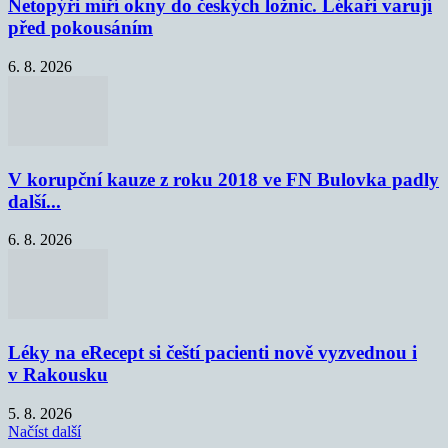
Netopýři míří okny do českých ložnic. Lékaři varují
před pokousáním
6. 8. 2026
V korupční kauze z roku 2018 ve FN Bulovka padly
další...
6. 8. 2026
Léky na eRecept si čeští pacienti nově vyzvednou i
v Rakousku
5. 8. 2026
Načíst další