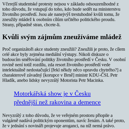
Včerejší studentské protesty nejsou v základu odsouzeníhodné z
toho důvodu, že vstupují do toho, kdo bude sedět na ministerstvu
životního prostředí. Jsou ale nanejvýš trestuhodné kvůli tomu, že
zneužily mládež k osobním cílům určitého politického proudu.
Strany, případně stran, chcete-li.
Kvůli svým zájmům zneužíváme mládež
Proč organizátoři akce studenty zneužili? Zneužili je proto, že cílem
celé akce byly zejména mediální výstupy. Nikoli diskuze o
budoucím směřování politiky životního prostředí v Česku. V osobní
rovině není totiž rozdílu, zda resort životního prostředí vede
intelektuálně nedostačující [řekl někdy něco opravdu chytrého?] a
charakterově závadný [korupce v Brně] ministr KDU-ČSL Petr
Hladík, anebo lidsky nevyzrálý Motorista Petr Macinka.
Motorkářská show je v Česku
přednější než rakovina a demence
Nevyzrálý z toho důvodu, že ve veřejném prostoru přiopile a
vulgárně nadává politickým oponentům, navíc ženám. A také proto,
že v jednání s novináři projevuje aroganci, na níž nemá právo.