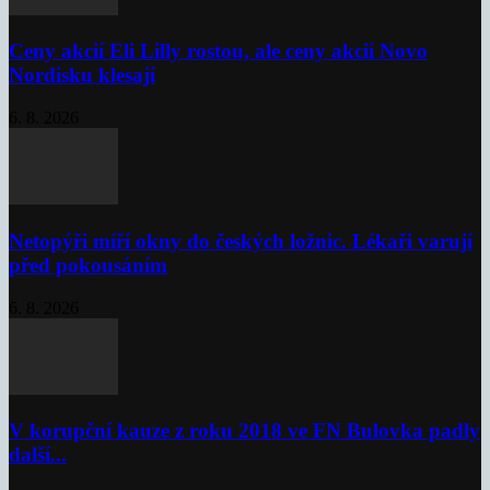
Ceny akcií Eli Lilly rostou, ale ceny akcií Novo
Nordisku klesají
6. 8. 2026
Netopýři míří okny do českých ložnic. Lékaři varují
před pokousáním
6. 8. 2026
V korupční kauze z roku 2018 ve FN Bulovka padly
další...