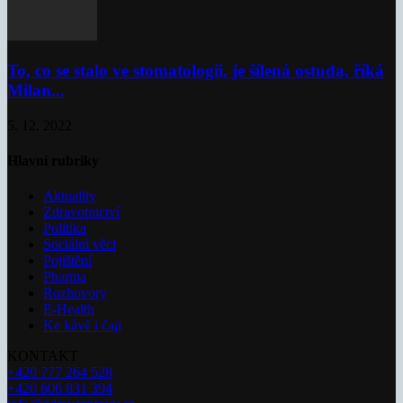
To, co se stalo ve stomatologii, je šílená ostuda, říká
Milan...
5. 12. 2022
Hlavní rubriky
Aktuality
Zdravotnictví
Politika
Sociální věci
Pojištění
Pharma
Rozhovory
E-Health
Ke kávě i čaji
KONTAKT
+420 777 264 528
+420 606 831 394