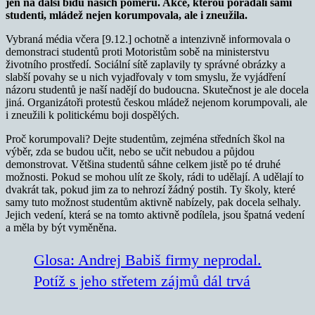
jen na další bídu našich poměrů. Akce, kterou pořádali sami
studenti, mládež nejen korumpovala, ale i zneužila.
Vybraná média včera [9.12.] ochotně a intenzivně informovala o
demonstraci studentů proti Motoristům sobě na ministerstvu
životního prostředí. Sociální sítě zaplavily ty správné obrázky a
slabší povahy se u nich vyjadřovaly v tom smyslu, že vyjádření
názoru studentů je naší nadějí do budoucna. Skutečnost je ale docela
jiná. Organizátoři protestů českou mládež nejenom korumpovali, ale
i zneužili k politickému boji dospělých.
Proč korumpovali? Dejte studentům, zejména středních škol na
výběr, zda se budou učit, nebo se učit nebudou a půjdou
demonstrovat. Většina studentů sáhne celkem jistě po té druhé
možnosti. Pokud se mohou ulít ze školy, rádi to udělají. A udělají to
dvakrát tak, pokud jim za to nehrozí žádný postih. Ty školy, které
samy tuto možnost studentům aktivně nabízely, pak docela selhaly.
Jejich vedení, která se na tomto aktivně podílela, jsou špatná vedení
a měla by být vyměněna.
Glosa: Andrej Babiš firmy neprodal.
Potíž s jeho střetem zájmů dál trvá