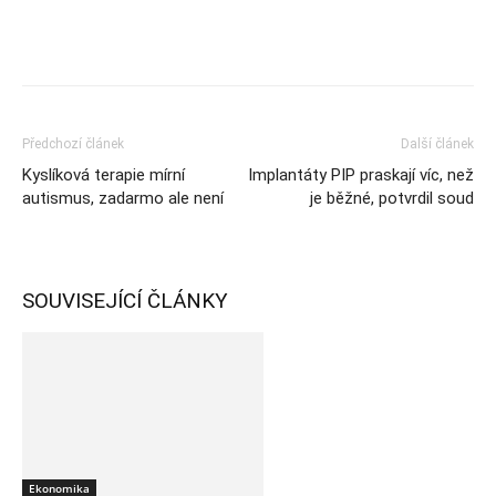
Předchozí článek
Další článek
Kyslíková terapie mírní
Implantáty PIP praskají víc, než
autismus, zadarmo ale není
je běžné, potvrdil soud
SOUVISEJÍCÍ ČLÁNKY
Ekonomika