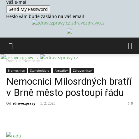
Váš e-mail
Heslo vám bude zasláno na váš email
zdravezpravy.cz
Domů
Nemocnice
Nemocnice
Stakeholders
Aktuality
Zdravotnictví
Nemocnici Milosrdných bratří
v Brně město postoupí řádu
Od
zdravezpravy
-
3. 2. 2023
0