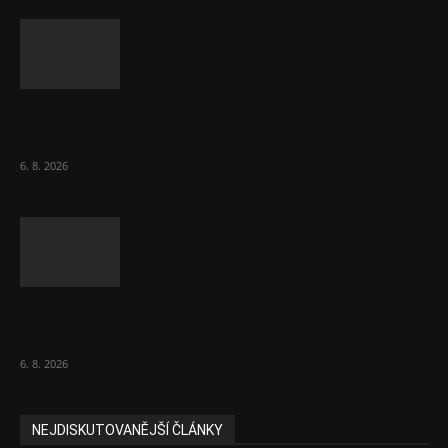
Netopýři míří okny do českých ložnic. Lékaři
varují před pokousáním
6. 8. 2026
V korupční kauze z roku 2018 ve FN Bulovka
padly další...
6. 8. 2026
NEJDISKUTOVANĚJŠÍ ČLÁNKY