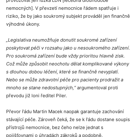
provozovat jen lůžka LDN [léčebna dlouhodobě
nemocných]. V převzetí nemocnice řádem spatřuje i
riziko, že by jako soukromý subjekt prováděl jen finančně
výhodné úkony.
„Legislativa neumožňuje donutit soukromé zařízení
poskytovat péči v rozsahu jako u nesoukromého zařízení.
Pro soukromá zařízení bude vždy prioritou hlavně zisk.
Což může způsobit neochotu dělat komplikované výkony
s dlouhou dobou léčení, které se finančně nevyplatí.
Nebo se může zdravotní péče pro pacienty prodražit a
mnoho se stane nedostupných,“
argumentoval proti
převodu již loni ředitel Piler.
Převor řádu Martin Macek naopak garantuje zachování
stávající péče. Zároveň čeká, že se k řádu dostane soupis
přístrojů nemocnice, bez čeho nelze jednat s
pojišťovnami o úhradách zákroků a podobně.