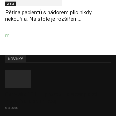
Léčiva
Pětina pacientů s nádorem plic nikdy
nekouřila. Na stole je rozšíření...
NOVINKY
Ceny akcií Eli Lilly rostou, ale ceny akcií
Novo Nordisku klesají
6. 8. 2026