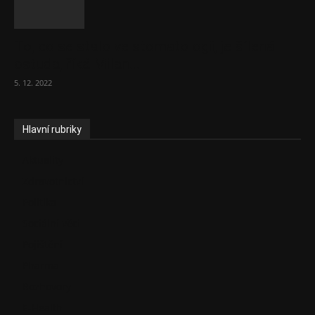
To, co se stalo ve stomatologii, je šílená
ostuda, říká Milan...
5. 12. 2022
Hlavní rubriky
Aktuality
Zdravotnictví
Politika
Sociální věci
Pojištění
Pharma
Rozhovory
E-Health