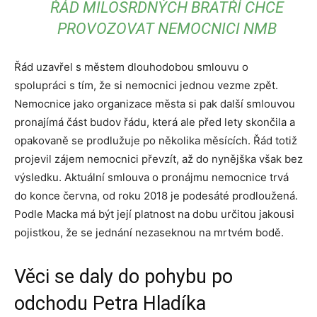
ŘÁD MILOSRDNÝCH BRATŘÍ CHCE
PROVOZOVAT NEMOCNICI NMB
Řád uzavřel s městem dlouhodobou smlouvu o
spolupráci s tím, že si nemocnici jednou vezme zpět.
Nemocnice jako organizace města si pak další smlouvou
pronajímá část budov řádu, která ale před lety skončila a
opakovaně se prodlužuje po několika měsících. Řád totiž
projevil zájem nemocnici převzít, až do nynějška však bez
výsledku. Aktuální smlouva o pronájmu nemocnice trvá
do konce června, od roku 2018 je podesáté prodloužená.
Podle Macka má být její platnost na dobu určitou jakousi
pojistkou, že se jednání nezaseknou na mrtvém bodě.
Věci se daly do pohybu po
odchodu Petra Hladíka