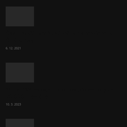
Část lékařů tvrdě zaútočila na prezidenta
ČLK Kubka
6. 12. 2021
Ministr Válek ocenil domov pro seniory za
70 000 měsíčně
10. 3. 2023