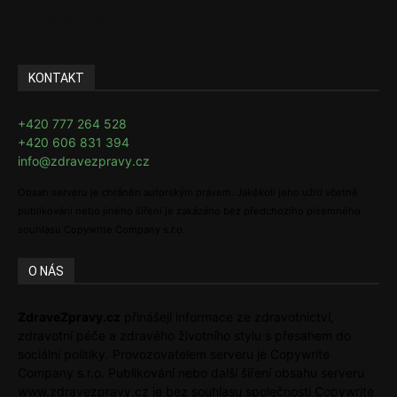
Ke kávě i čaji
KONTAKT
+420 777 264 528
+420 606 831 394
info@zdravezpravy.cz
Obsah serveru je chráněn autorským právem. Jakékoli jeho užití včetně
publikování nebo jiného šíření je zakázáno bez předchozího písemného
souhlasu Copywrite Company s.r.o.
O NÁS
ZdraveZpravy.cz
přinášejí informace ze zdravotnictví,
zdravotní péče a zdravého životního stylu s přesahem do
sociální politiky. Provozovatelem serveru je Copywrite
Company s.r.o. Publikování nebo další šíření obsahu serveru
www.zdravezpravy.cz je bez souhlasu společnosti Copywrite