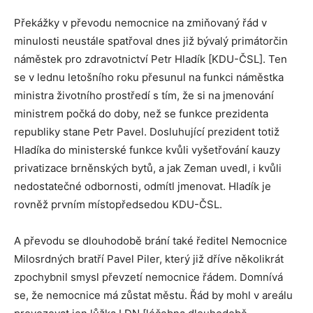
Překážky v převodu nemocnice na zmiňovaný řád v
minulosti neustále spatřoval dnes již bývalý primátorčin
náměstek pro zdravotnictví Petr Hladík [KDU-ČSL]. Ten
se v lednu letošního roku přesunul na funkci náměstka
ministra životního prostředí s tím, že si na jmenování
ministrem počká do doby, než se funkce prezidenta
republiky stane Petr Pavel. Dosluhující prezident totiž
Hladíka do ministerské funkce kvůli vyšetřování kauzy
privatizace brněnských bytů, a jak Zeman uvedl, i kvůli
nedostatečné odbornosti, odmítl jmenovat. Hladík je
rovněž prvním místopředsedou KDU-ČSL.
A převodu se dlouhodobě brání také ředitel Nemocnice
Milosrdných bratří Pavel Piler, který již dříve několikrát
zpochybnil smysl převzetí nemocnice řádem. Domnívá
se, že nemocnice má zůstat městu. Řád by mohl v areálu