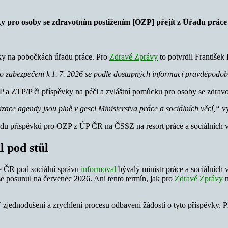
vky pro osoby se zdravotním postižením [OZP] přejít z Úřadu prá
ěvky na pobočkách úřadu práce. Pro
Zdravé Zprávy
to potvrdil František
 zabezpečení k 1. 7. 2026 se podle dostupných informací pravděpodo
 ZTP/P či příspěvky na péči a zvláštní pomůcku pro osoby se zdravotní
ace agendy jsou plně v gesci Ministerstva práce a sociálních věcí,“
v
odu příspěvků pro OZP z ÚP ČR na ČSSZ na resort práce a sociálních v
 pod stůl
e ČR pod sociální správu
informoval
bývalý ministr práce a sociálníc
se posunul na červenec 2026. Ani tento termín, jak pro
Zdravé Zprávy
n
nodušení a zrychlení procesu odbavení žádostí o tyto příspěvky. Při