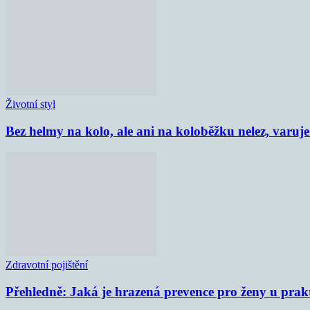
Životní styl
Bez helmy na kolo, ale ani na koloběžku nelez, varu
Zdravotní pojištění
Přehledně: Jaká je hrazená prevence pro ženy u prak