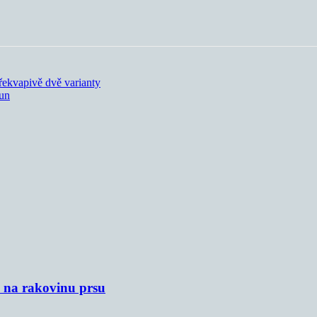
řekvapivě dvě varianty
run
u na rakovinu prsu