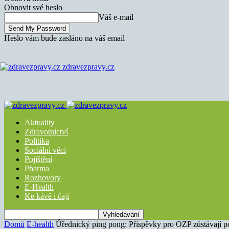
Obnovit své heslo
Váš e-mail
Heslo vám bude zasláno na váš email
zdravezpravy.cz
Aktuality
Zdravotnictví
Politika
Sociální věci
Pojištění
Pharma
Rozhovory
E-Health
Ke kávě i čaji
Domů
E-health
Úřednický ping pong: Příspěvky pro OZP zůstávají p