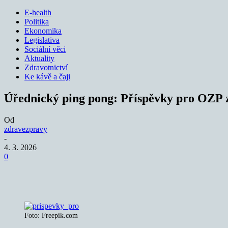
E-health
Politika
Ekonomika
Legislativa
Sociální věci
Aktuality
Zdravotnictví
Ke kávě a čaji
Úřednický ping pong: Příspěvky pro OZP z
Od
zdravezpravy
-
4. 3. 2026
0
Sdílet
Foto: Freepik.com