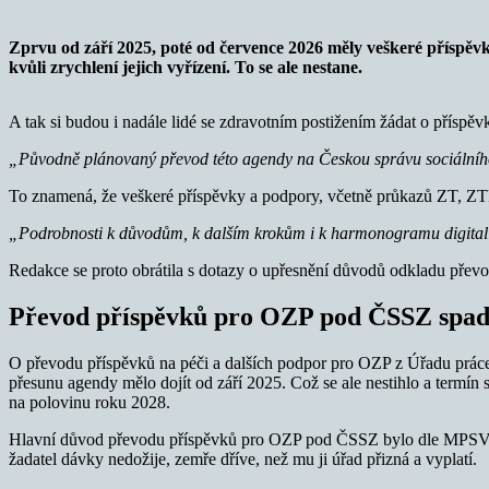
Zprvu od září 2025, poté od července 2026 měly veškeré příspě
kvůli zrychlení jejich vyřízení. To se ale nestane.
A tak si budou i nadále lidé se zdravotním postižením žádat o přísp
„Původně plánovaný převod této agendy na Českou správu sociálního
To znamená, že veškeré příspěvky a podpory, včetně průkazů ZT, ZTP a
„Podrobnosti k důvodům, k dalším krokům i k harmonogramu digitaliz
Redakce se proto obrátila s dotazy o upřesnění důvodů odkladu přev
Převod příspěvků pro OZP pod ČSSZ spadl
O převodu příspěvků na péči a dalších podpor pro OZP z Úřadu prác
přesunu agendy mělo dojít od září 2025. Což se ale nestihlo a termín 
na polovinu roku 2028.
Hlavní důvod převodu příspěvků pro OZP pod ČSSZ bylo dle MPSV zjed
žadatel dávky nedožije, zemře dříve, než mu ji úřad přizná a vyplatí.