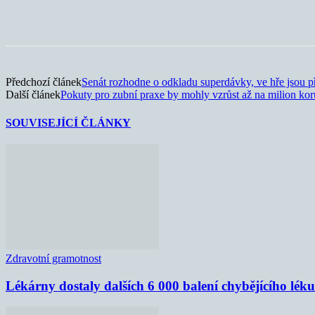
Sdílet
Předchozí článek
Senát rozhodne o odkladu superdávky, ve hře jsou p
Další článek
Pokuty pro zubní praxe by mohly vzrůst až na milion ko
SOUVISEJÍCÍ ČLÁNKY
Zdravotní gramotnost
Lékárny dostaly dalších 6 000 balení chybějícího lék