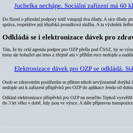
Juchelka nechápe. Sociální zařízení má 60 k
Do řízení o přiznání podpory totiž vstupují dva úřady. A sice úřady p
správa, respektive její lékařská posudková služba. A ta výsledek šetř
Odkládá se i elektronizace dávek pro zdra
Tím, že by celá agenda podpor pro OZP přešla pod ČSSZ, by se výrazn
tomu ale bohužel ani letos a zřejmě ani v příštím roce nedojde a nadá
Elektronizace dávek pro OZP se odkládá. Stát
Osob se zdravotním postižením se přitom nikoli nevýznamně dotýká i 
nedojde ani k zařazení příspěvků pro OZP do aplikace Jenda od dubn
Odklad elektronizace příspěvků pro OZP na neurčito Trpkoš vysvětlil
do 3 let věku v době, kdy jsou ve výuce. A dále přípravou transpozi