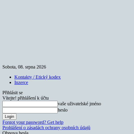
Sobota, 08. srpna 2026
Kontakty / Etický kodex
Inzerce
Přihlásit se
Vítejte! přihlášení k účtu
vaše uživatelské jméno
heslo
Forgot your password? Get help
Prohlášení o zásadách ochrany osobních údajů
Obnova hesla