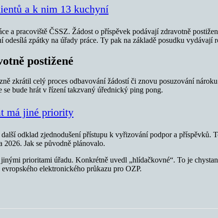
lientů a k nim 13 kuchyní
ráce a pracoviště ČSSZ. Žádost o příspěvek podávají zdravotně postižen
ení odesílá zpátky na úřady práce. Ty pak na základě posudku vydávají 
votně postižené
ě zkrátil celý proces odbavování žádostí či znovu posuzování nároku 
le se bude hrát v řízení takzvaný úřednický ping pong.
 má jiné priority
další odklad zjednodušení přístupu k vyřizování podpor a příspěvků. T
a 2026. Jak se původně plánovalo.
 jinými prioritami úřadu. Konkrétně uvedl „hlídačkovné“. To je chysta
ce evropského elektronického průkazu pro OZP.