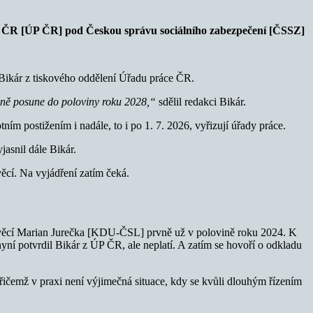
ce ČR [ÚP ČR] pod Českou správu sociálního zabezpečení [ČSSZ]
 Bikár z tiskového oddělení Úřadu práce ČR.
bně posune do poloviny roku 2028,“
sdělil redakci Bikár.
m postižením i nadále, to i po 1. 7. 2026, vyřizují úřady práce.
yjasnil dále Bikár.
ěcí. Na vyjádření zatím čeká.
h věcí Marian Jurečka [KDU-ČSL] prvně už v polovině roku 2024. K
yní potvrdil Bikár z ÚP ČR, ale neplatí. A zatím se hovoří o odkladu
čemž v praxi není výjimečná situace, kdy se kvůli dlouhým řízením