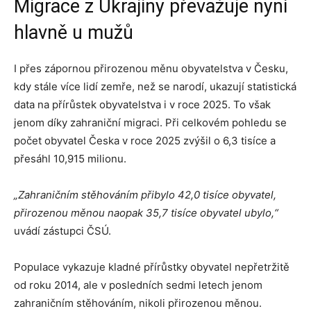
Migrace z Ukrajiny převažuje nyní
hlavně u mužů
I přes zápornou přirozenou měnu obyvatelstva v Česku,
kdy stále více lidí zemře, než se narodí, ukazují statistická
data na přírůstek obyvatelstva i v roce 2025. To však
jenom díky zahraniční migraci. Při celkovém pohledu se
počet obyvatel Česka v roce 2025 zvýšil o 6,3 tisíce a
přesáhl 10,915 milionu.
„Zahraničním stěhováním přibylo 42,0 tisíce obyvatel,
přirozenou měnou naopak 35,7 tisíce obyvatel ubylo,“
uvádí zástupci ČSÚ.
Populace vykazuje kladné přírůstky obyvatel nepřetržitě
od roku 2014, ale v posledních sedmi letech jenom
zahraničním stěhováním, nikoli přirozenou měnou.