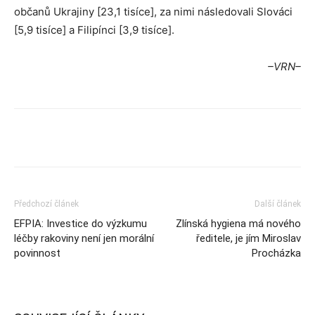
občanů Ukrajiny [23,1 tisíce], za nimi následovali Slováci
[5,9 tisíce] a Filipínci [3,9 tisíce].
–VRN–
Předchozí článek
Další článek
EFPIA: Investice do výzkumu
Zlínská hygiena má nového
léčby rakoviny není jen morální
ředitele, je jím Miroslav
povinnost
Procházka