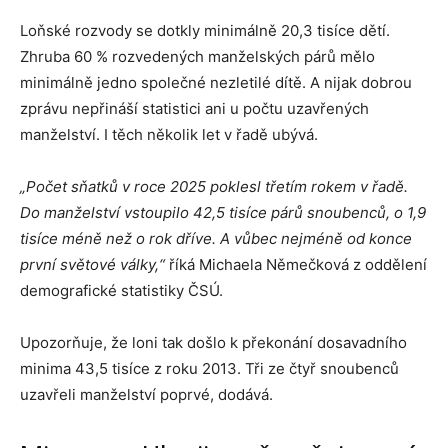
Loňské rozvody se dotkly minimálně 20,3 tisíce dětí.
Zhruba 60 % rozvedených manželských párů mělo
minimálně jedno společné nezletilé dítě. A nijak dobrou
zprávu nepřináší statistici ani u počtu uzavřených
manželství. I těch několik let v řadě ubývá.
„Počet sňatků v roce 2025 poklesl třetím rokem v řadě.
Do manželství vstoupilo 42,5 tisíce párů snoubenců, o 1,9
tisíce méně než o rok dříve. A vůbec nejméně od konce
první světové války,“
říká Michaela Němečková z oddělení
demografické statistiky ČSÚ.
Upozorňuje, že loni tak došlo k překonání dosavadního
minima 43,5 tisíce z roku 2013. Tři ze čtyř snoubenců
uzavřeli manželství poprvé, dodává.