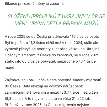
Bilance přirozené měny je záporná.
SLOŽENÍ UPRCHLÍKŮ Z UKRAJINY V ČR SE
MĚNÍ. UBÝVÁ DĚTÍ A PŘIBÝVÁ MUŽŮ
V roce 2025 se do Česka přistěhovalo 110,6 tisíce osob.
Byl to počet o 11,2 tisíce nižší než v roce 2024, stále ale
výrazně převyšuje hodnoty z let před válkou na Ukrajině.
Opačným směrem, z Česka do zahraničí, se v roce 2025
stěhovalo 68,6 tisíce obyvatel, meziročně o 16,4 tisíce
méně.
Zajímavá jsou pak i loňská data ohledně skladby migrantů
do Česka. Data ukazují na výrazný nárůst osob
zahraničním stěhováním u mužů [33,7 tisíce] než u žen
[8,3 tisíce]. A to nejvíce u osob ve věku 21 a 22 let.
Přičemž i v roce 2025 do Česka migrovalo nejvíce