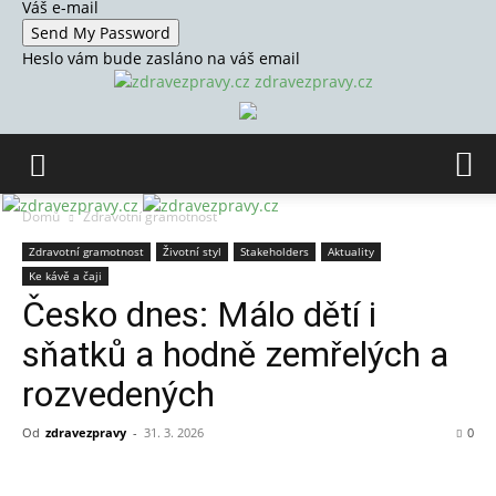
Váš e-mail
Heslo vám bude zasláno na váš email
zdravezpravy.cz
Domů
Zdravotní gramotnost
Zdravotní gramotnost
Životní styl
Stakeholders
Aktuality
Ke kávě a čaji
Česko dnes: Málo dětí i
sňatků a hodně zemřelých a
rozvedených
Od
zdravezpravy
-
31. 3. 2026
0