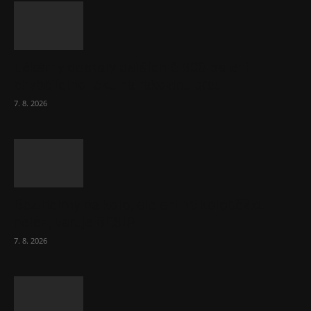
Lékárny dostaly dalších 6 000 balení
chybějícího léku na rakovinu prsu
7. 8. 2026
Bez helmy na kolo, ale ani na koloběžku
nelez, varuje BESIP
7. 8. 2026