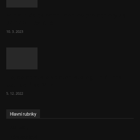
Ministr Válek ocenil domov pro seniory za
70 000 měsíčně
10. 3. 2023
To, co se stalo ve stomatologii, je šílená
ostuda, říká Milan...
5. 12. 2022
Hlavní rubriky
Aktuality
Zdravotnictví