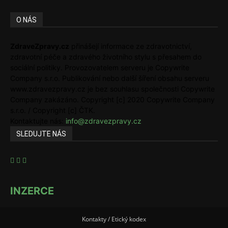
O NÁS
ZdraveZpravy.cz
přinášejí informace ze zdravotnictví,
zdravotní péče a zdravého životního stylu s přesahem do
sociální politiky. Provozovatelem serveru je Copywrite
Company s.r.o. Publikování nebo další šíření obsahu serveru
www.zdravezpravy.cz je bez souhlasu společnosti Copywrite
Company zakázáno. Copyright [c] 2020 Copywrite Company
s.r.o. / Copyright [c] ČTK.
Kontaktujte nás:
info@zdravezpravy.cz
SLEDUJTE NÁS
INZERCE
Kontakty / Etický kodex