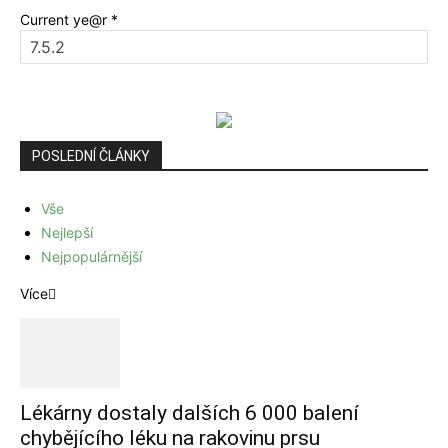
Current ye@r
*
POSLEDNÍ ČLÁNKY
Vše
Nejlepší
Nejpopulárnější
Více
Lékárny dostaly dalších 6 000 balení
chybějícího léku na rakovinu prsu