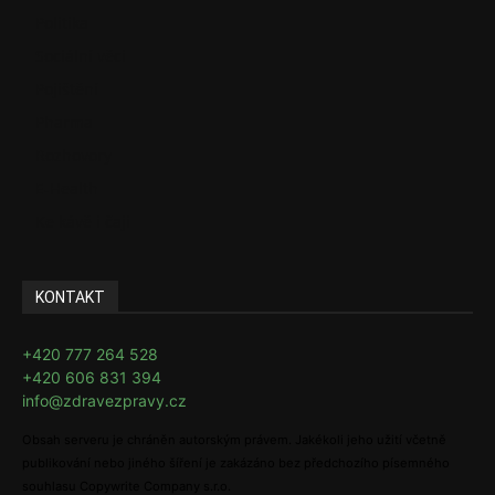
Politika
Sociální věci
Pojištění
Pharma
Rozhovory
E-Health
Ke kávě i čaji
KONTAKT
+420 777 264 528
+420 606 831 394
info@zdravezpravy.cz
Obsah serveru je chráněn autorským právem. Jakékoli jeho užití včetně
publikování nebo jiného šíření je zakázáno bez předchozího písemného
souhlasu Copywrite Company s.r.o.