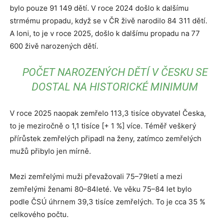
bylo pouze 91 149 dětí. V roce 2024 došlo k dalšímu
strmému propadu, když se v ČR živě narodilo 84 311 dětí.
A loni, to je v roce 2025, došlo k dalšímu propadu na 77
600 živě narozených dětí.
POČET NAROZENÝCH DĚTÍ V ČESKU SE
DOSTAL NA HISTORICKÉ MINIMUM
V roce 2025 naopak zemřelo 113,3 tisíce obyvatel Česka,
to je meziročně o 1,1 tisíce [+ 1 %] více. Téměř veškerý
přírůstek zemřelých připadl na ženy, zatímco zemřelých
mužů přibylo jen mírně.
Mezi zemřelými muži převažovali 75–79letí a mezi
zemřelými ženami 80–84leté. Ve věku 75–84 let bylo
podle ČSÚ úhrnem 39,3 tisíce zemřelých. To je cca 35 %
celkového počtu.