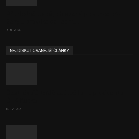
Přehledně: Jaká je hrazená prevence pro
ženy u praktika od ledna...
7. 8. 2026
NEJDISKUTOVANĚJŠÍ ČLÁNKY
Část lékařů tvrdě zaútočila na prezidenta
ČLK Kubka
6. 12. 2021