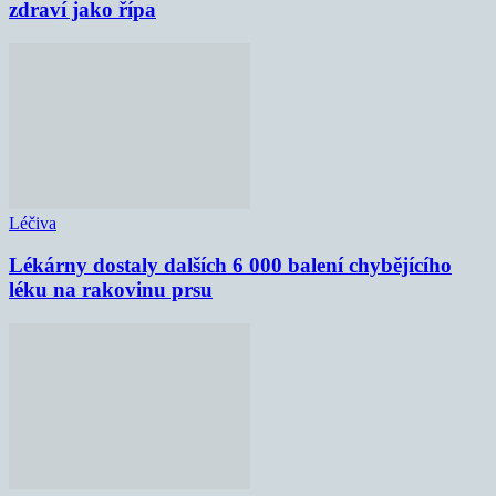
zdraví jako řípa
Léčiva
Lékárny dostaly dalších 6 000 balení chybějícího
léku na rakovinu prsu