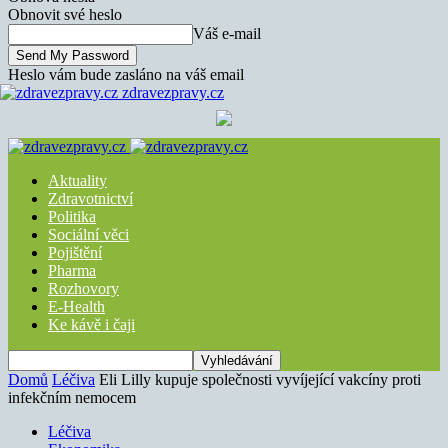
Obnovit své heslo
Váš e-mail
Heslo vám bude zasláno na váš email
zdravezpravy.cz
Aktuality
Zdravotnictví
Politika
Sociální věci
Pojištění
Pharma
Rozhovory
E-Health
Ke kávě i čaji
Domů
Léčiva
Eli Lilly kupuje společnosti vyvíjející vakcíny proti
infekčním nemocem
Léčiva