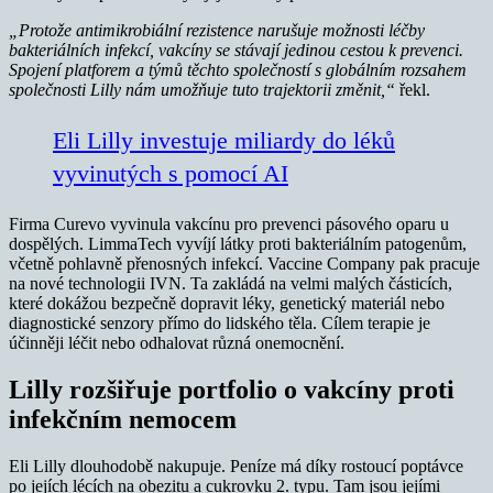
„Protože antimikrobiální rezistence narušuje možnosti léčby
bakteriálních infekcí, vakcíny se stávají jedinou cestou k prevenci.
Spojení platforem a týmů těchto společností s globálním rozsahem
společnosti Lilly nám umožňuje tuto trajektorii změnit,“
řekl.
Eli Lilly investuje miliardy do léků
vyvinutých s pomocí AI
Firma Curevo vyvinula vakcínu pro prevenci pásového oparu u
dospělých. LimmaTech vyvíjí látky proti bakteriálním patogenům,
včetně pohlavně přenosných infekcí. Vaccine Company pak pracuje
na nové technologii IVN. Ta zakládá na velmi malých částicích,
které dokážou bezpečně dopravit léky, genetický materiál nebo
diagnostické senzory přímo do lidského těla. Cílem terapie je
účinněji léčit nebo odhalovat různá onemocnění.
Lilly rozšiřuje portfolio o vakcíny proti
infekčním nemocem
Eli Lilly dlouhodobě nakupuje. Peníze má díky rostoucí poptávce
po jejích lécích na obezitu a cukrovku 2. typu. Tam jsou jejími