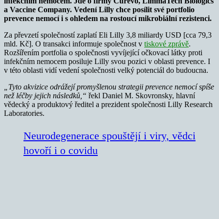
infekčním nemocem. Jde o firmy Curevo, LimmaTech Biologics
a Vaccine Company. Vedení Lilly chce posílit své portfolio
prevence nemocí i s ohledem na rostoucí mikrobiální rezistenci.
Za převzetí společností zaplatí Eli Lilly 3,8 miliardy USD [cca 79,3
mld. Kč]. O transakci informuje společnost v
tiskové zprávě
.
Rozšířením portfolia o společnosti vyvíjející očkovací látky proti
infekčním nemocem posiluje Lilly svou pozici v oblasti prevence. I
v této oblasti vidí vedení společnosti velký potenciál do budoucna.
„Tyto akvizice odrážejí promyšlenou strategii prevence nemocí spíše
než léčby jejich následků,“
řekl Daniel M. Skovronsky, hlavní
vědecký a produktový ředitel a prezident společnosti Lilly Research
Laboratories.
Neurodegenerace spouštějí i viry, vědci
hovoří i o covidu