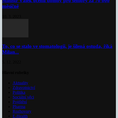
Ministr Válek ocenil domov pro seniory za 70 000
měsíčně
10. 3. 2023
To, co se stalo ve stomatologii, je šílená ostuda, říká
Milan...
5. 12. 2022
Hlavní rubriky
Aktuality
Zdravotnictví
Politika
Sociální věci
Pojištění
Pharma
Rozhovory
E-Health