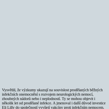
Vysvětlil, že výzkumy ukazují na souvislost prodělaných běžných
infekčních onemocnění s rozvojem neurologických nemocí,
zhoubných nádorů nebo i neplodností. Ty se mohou objevit i
několik let od prodělané infekce. A jmenoval i další důvod investice
Eli Lilly do společností vyvíjejí vakcíny proti infekčním nemocem.