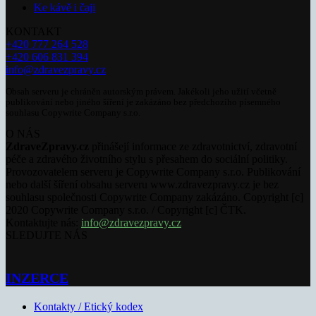
Ke kávě i čaji
KONTAKT
+420 777 264 528
+420 606 831 394
info@zdravezpravy.cz
Obsah serveru je chráněn autorským právem. Jakékoli jeho užití včetně
publikování nebo jiného šíření je zakázáno bez předchozího písemného
souhlasu Copywrite Company s.r.o.
O NÁS
ZdraveZpravy.cz
přinášejí informace ze zdravotnictví, zdravotní
péče a zdravého životního stylu s přesahem do sociální politiky.
Provozovatelem serveru je Copywrite Company s.r.o. Publikování
nebo další šíření obsahu serveru www.zdravezpravy.cz je bez
souhlasu společnosti Copywrite Company zakázáno. Copyright [c]
2020 Copywrite Company s.r.o. / Copyright [c] ČTK.
Kontaktujte nás:
info@zdravezpravy.cz
SLEDUJTE NÁS
INZERCE
Kontakty / Etický kodex