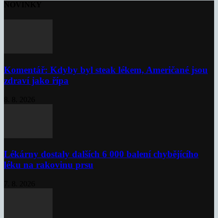
NOVINKY
Komentář: Kdyby byl steak lékem, Američané jsou
zdraví jako řípa
8. 8. 2026
Lékárny dostaly dalších 6 000 balení chybějícího
léku na rakovinu prsu
7. 8. 2026