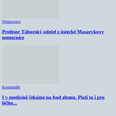
Nemocnice
Profesor Táborský odešel z ústecké Masarykovy
nemocnice
Komentáře
I v medicíně čekáme na bod zlomu. Platí to i pro
léčbu...