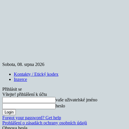
Sobota, 08. srpna 2026
Kontakty / Etický kodex
Inzerce
Přihlásit se
Vítejte! přihlášení k účtu
vaše uživatelské jméno
heslo
Forgot your password? Get help
Prohlášení o zásadách ochrany osobních údajů
Obnova hesla