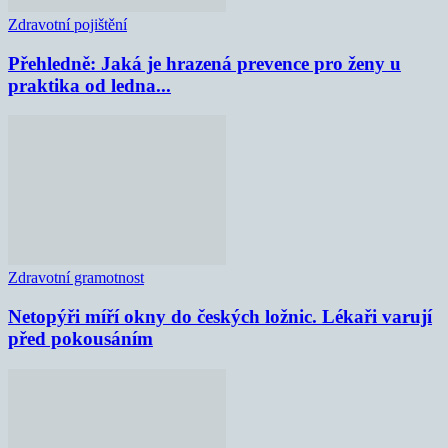
Zdravotní pojištění
Přehledně: Jaká je hrazená prevence pro ženy u
praktika od ledna...
Zdravotní gramotnost
Netopýři míří okny do českých ložnic. Lékaři varují
před pokousáním