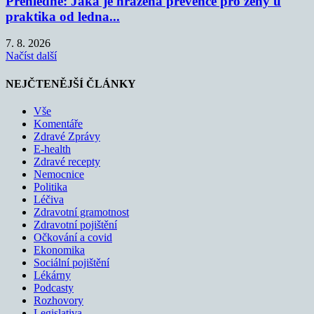
Přehledně: Jaká je hrazená prevence pro ženy u
praktika od ledna...
7. 8. 2026
Načíst další
NEJČTENĚJŠÍ ČLÁNKY
Vše
Komentáře
Zdravé Zprávy
E-health
Zdravé recepty
Nemocnice
Politika
Léčiva
Zdravotní gramotnost
Zdravotní pojištění
Očkování a covid
Ekonomika
Sociální pojištění
Lékárny
Podcasty
Rozhovory
Legislativa