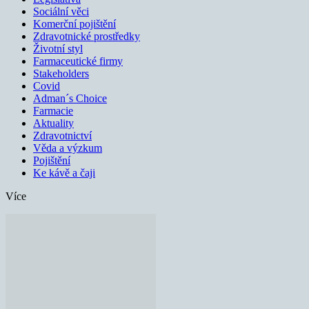
Sociální věci
Komerční pojištění
Zdravotnické prostředky
Životní styl
Farmaceutické firmy
Stakeholders
Covid
Adman´s Choice
Farmacie
Aktuality
Zdravotnictví
Věda a výzkum
Pojištění
Ke kávě a čaji
Více