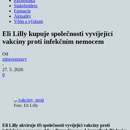
Ekonomika
Stakeholders
Farmacie
Aktuality
Věda a výzkum
Eli Lilly kupuje společnosti vyvíjející
vakcíny proti infekčním nemocem
Od
zdravezpravy
-
27. 5. 2026
0
Foto: Eli Lilly
Eli Lilly akvíruje tři společnosti vyvíjející vakcíny proti