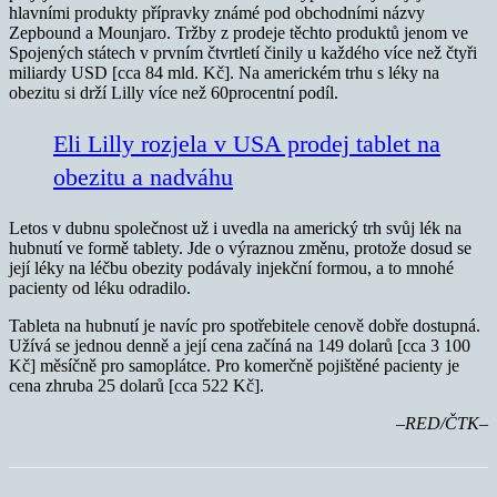
hlavními produkty přípravky známé pod obchodními názvy
Zepbound a Mounjaro. Tržby z prodeje těchto produktů jenom ve
Spojených státech v prvním čtvrtletí činily u každého více než čtyři
miliardy USD [cca 84 mld. Kč]. Na americkém trhu s léky na
obezitu si drží Lilly více než 60procentní podíl.
Eli Lilly rozjela v USA prodej tablet na
obezitu a nadváhu
Letos v dubnu společnost už i uvedla na americký trh svůj lék na
hubnutí ve formě tablety. Jde o výraznou změnu, protože dosud se
její léky na léčbu obezity podávaly injekční formou, a to mnohé
pacienty od léku odradilo.
Tableta na hubnutí je navíc pro spotřebitele cenově dobře dostupná.
Užívá se jednou denně a její cena začíná na 149 dolarů [cca 3 100
Kč] měsíčně pro samoplátce. Pro komerčně pojištěné pacienty je
cena zhruba 25 dolarů [cca 522 Kč].
–RED/ČTK–