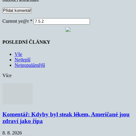
Current ye@r
*
POSLEDNÍ ČLÁNKY
Vše
Nejlepší
Nejpopulárnější
Více
Komentář: Kdyby byl steak lékem, Američané jsou
zdraví jako řípa
8. 8. 2026