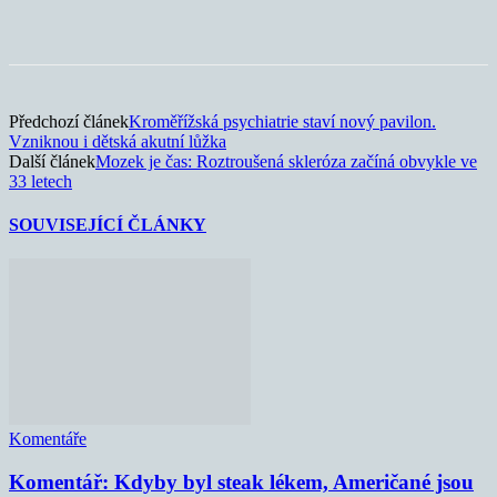
Předchozí článek
Kroměřížská psychiatrie staví nový pavilon.
Vzniknou i dětská akutní lůžka
Další článek
Mozek je čas: Roztroušená skleróza začíná obvykle ve
33 letech
SOUVISEJÍCÍ ČLÁNKY
Komentáře
Komentář: Kdyby byl steak lékem, Američané jsou