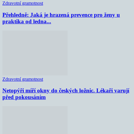
Zdravotní gramotnost
Přehledně: Jaká je hrazená prevence pro ženy u
praktika od ledna...
Zdravotní gramotnost
Netopýři míří okny do českých ložnic. Lékaři varují
před pokousáním