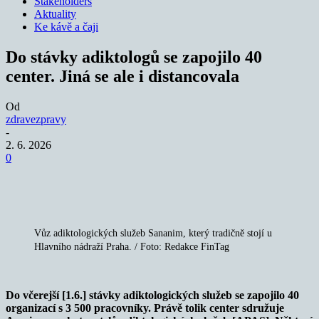
Stakeholders
Aktuality
Ke kávě a čaji
Do stávky adiktologů se zapojilo 40
center. Jiná se ale i distancovala
Od
zdravezpravy
-
2. 6. 2026
0
Vůz adiktologických služeb Sananim, který tradičně stojí u
Hlavního nádraží Praha. / Foto: Redakce FinTag
Do včerejší [1.6.] stávky adiktologických služeb se zapojilo 40
organizací s 3 500 pracovníky. Právě tolik center sdružuje