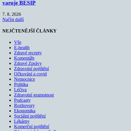
varuje BESIP
7. 8. 2026
Načíst další
NEJČTENĚJŠÍ ČLÁNKY
Vše
E-health
Zdravé recepty
Komentáře
Zdravé Zprávy
Zdravotní pojištění
Očkování a covid
Nemocnice
Politika
Léčiva
Zdravotní gramotnost
Podcasty
Rozhovory
Ekonomika
Sociální pojištění
Lékárny
Komerční pojištění