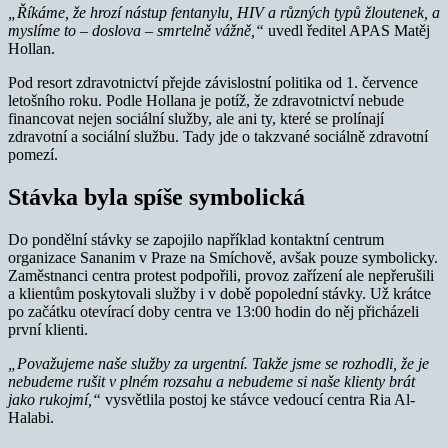
„Říkáme, že hrozí nástup fentanylu, HIV a různých typů žloutenek, a
myslíme to – doslova – smrtelně vážně,“
uvedl ředitel APAS Matěj
Hollan.
Pod resort zdravotnictví přejde závislostní politika od 1. července
letošního roku. Podle Hollana je potíž, že zdravotnictví nebude
financovat nejen sociální služby, ale ani ty, které se prolínají
zdravotní a sociální službu. Tady jde o takzvané sociálně zdravotní
pomezí.
Stávka byla spíše symbolická
Do pondělní stávky se zapojilo například kontaktní centrum
organizace Sananim v Praze na Smíchově, avšak pouze symbolicky.
Zaměstnanci centra protest podpořili, provoz zařízení ale nepřerušili
a klientům poskytovali služby i v době popolední stávky. Už krátce
po začátku otevírací doby centra ve 13:00 hodin do něj přicházeli
první klienti.
„Považujeme naše služby za urgentní. Takže jsme se rozhodli, že je
nebudeme rušit v plném rozsahu a nebudeme si naše klienty brát
jako rukojmí,“
vysvětlila postoj ke stávce vedoucí centra Ria Al-
Halabi.