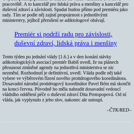
pracoviště. A to kancelář pro lidská práva a menšiny a kancelář pro
duševní zdraví a závislosti. Spadat budou přímo pod premiéra jako
rady. Tím se podle něj zajistí propojenost s jednotlivými
ministerstvy, jejíhož přerušení se adiktologové obávají.
Premiér si podrží radu pro závislosti,
duševní zdraví, lidská práva i menšiny
Tento týden po jednání vlády [1.6.] a v den konání stávky
adikotologických asociací premiér Babiš uvedl, že na plánech
přesunout zmíněné agendy na jednotlivá ministerstva se nic
nezmění. Rozhodnutí je definitivní, uvedl. Vláda podle něj také
vybere ve výběrovém řízení nového protidrogového koordinátora.
Dosavadní národní protidrogový koordinátor Pavel Bém má skončit
na konci června. Původně ho měla nahradit dosavadní vedoucí
vládního oddělení péče o duševní zdraví Dita Protopopová. Od ní
vláda, jak vyplynulo z jeho slov, nakonec ale ustoupí.
–ČTK/RED–