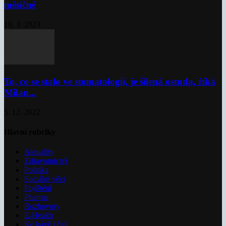
měsíčně
10. 3. 2023
To, co se stalo ve stomatologii, je šílená ostuda, říká
Milan...
5. 12. 2022
Hlavní rubriky
Aktuality
Zdravotnictví
Politika
Sociální věci
Pojištění
Pharma
Rozhovory
E-Health
Ke kávě i čaji