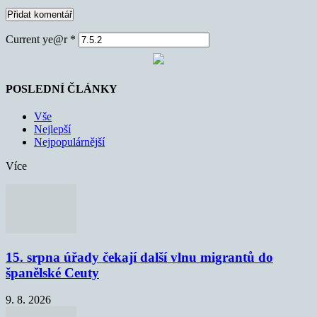
Current ye@r
*
POSLEDNÍ ČLÁNKY
Vše
Nejlepší
Nejpopulárnější
Více
15. srpna úřady čekají další vlnu migrantů do
španělské Ceuty
9. 8. 2026