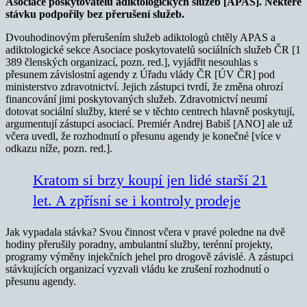
Asociace poskytovatelů adiktologických služeb [APAS].
Některé
stávku podpořily bez přerušení služeb.
Dvouhodinovým přerušením služeb adiktologů chtěly APAS a
adiktologické sekce Asociace poskytovatelů sociálních služeb ČR [1
389 členských organizací, pozn. red.], vyjádřit nesouhlas s
přesunem závislostní agendy z Úřadu vlády ČR [ÚV ČR] pod
ministerstvo zdravotnictví. Jejich zástupci tvrdí, že změna ohrozí
financování jimi poskytovaných služeb. Zdravotnictví neumí
dotovat sociální služby, které se v těchto centrech hlavně poskytují,
argumentují zástupci asociací. Premiér Andrej Babiš [ANO] ale už
včera uvedl, že rozhodnutí o přesunu agendy je konečné [více v
odkazu níže, pozn. red.].
Kratom si brzy koupí jen lidé starší 21
let. A zpřísní se i kontroly prodeje
Jak vypadala stávka? Svou činnost včera v pravé poledne na dvě
hodiny přerušily poradny, ambulantní služby, terénní projekty,
programy výměny injekčních jehel pro drogově závislé. A zástupci
stávkujících organizací vyzvali vládu ke zrušení rozhodnutí o
přesunu agendy.