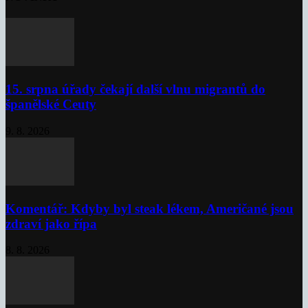
15. srpna úřady čekají další vlnu migrantů do
španělské Ceuty
9. 8. 2026
Komentář: Kdyby byl steak lékem, Američané jsou
zdraví jako řípa
8. 8. 2026