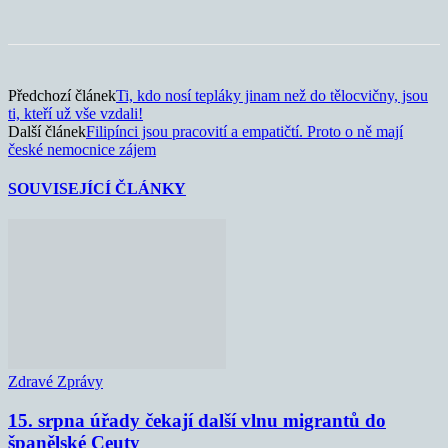
Předchozí článek
Ti, kdo nosí tepláky jinam než do tělocvičny, jsou
ti, kteří už vše vzdali!
Další článek
Filipínci jsou pracovití a empatičtí. Proto o ně mají
české nemocnice zájem
SOUVISEJÍCÍ ČLÁNKY
Zdravé Zprávy
15. srpna úřady čekají další vlnu migrantů do
španělské Ceuty