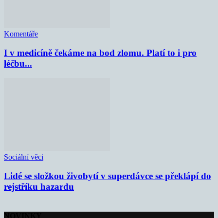
Komentáře
I v medicíně čekáme na bod zlomu. Platí to i pro
léčbu...
Sociální věci
Lidé se složkou živobytí v superdávce se překlápí do
rejstříku hazardu
NOVINKY