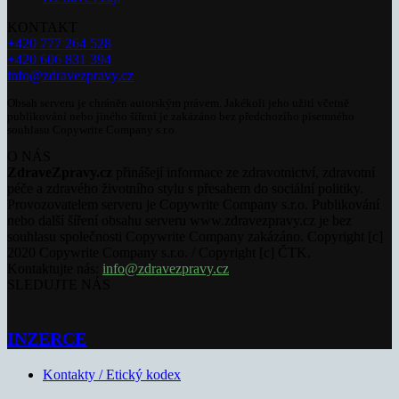
KONTAKT
+420 777 264 528
+420 606 831 394
info@zdravezpravy.cz
Obsah serveru je chráněn autorským právem. Jakékoli jeho užití včetně
publikování nebo jiného šíření je zakázáno bez předchozího písemného
souhlasu Copywrite Company s.r.o.
O NÁS
ZdraveZpravy.cz
přinášejí informace ze zdravotnictví, zdravotní
péče a zdravého životního stylu s přesahem do sociální politiky.
Provozovatelem serveru je Copywrite Company s.r.o. Publikování
nebo další šíření obsahu serveru www.zdravezpravy.cz je bez
souhlasu společnosti Copywrite Company zakázáno. Copyright [c]
2020 Copywrite Company s.r.o. / Copyright [c] ČTK.
Kontaktujte nás:
info@zdravezpravy.cz
SLEDUJTE NÁS
INZERCE
Kontakty / Etický kodex