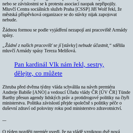
nebo se závislostmi se k protestu asociací naopak nepřipojily.
Mluvčí Centra sociálních služeb Praha [CSSP] Jiří Wolf řekl, že
městská příspěvková organizace se do stávky nijak zapojovat
nebude.
Žádnou formou se podle vyjádření nezapojí ani pracoviště Armády
spásy.
„Žádné z našich pracovišť se jí
[stávky]
nebude účastnit,“
sdělila
mluvčí Armády spásy Tereza Melišová.
Pan kardinál Vlk nám řekl, sestry,
dělejte, co můžete
Zhruba před dvěma týdny vláda schválila na návrh premiéra
Andreje Babiše [ANO] a vedoucí Úřadu vlády ČR [ÚV ČR] Tünde
Barthy přesun agendy lidských práv a protidrogové politiky na čtyři
ministerstva. Politika závislostí přejde společně s politiky péče o
duševní zdraví od poloviny roku pod ministerstvo zdravotnictví.
—
O týden později premiér uvedl, že na vládě vzniknou dvě nová