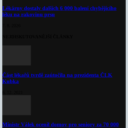
Lékárny dostaly dalších 6 000 balení chybějícího
léku na rakovinu prsu
7. 8. 2026
NEJDISKUTOVANĚJŠÍ ČLÁNKY
Část lékařů tvrdě zaútočila na prezidenta ČLK
Kubka
6. 12. 2021
Ministr Válek ocenil domov pro seniory za 70 000