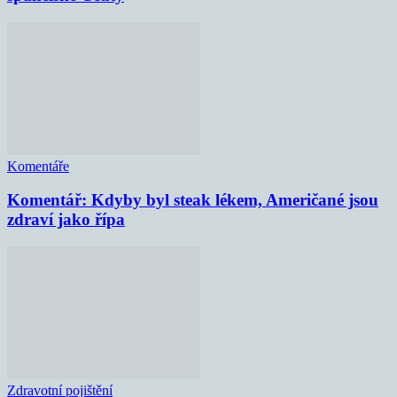
Komentáře
Komentář: Kdyby byl steak lékem, Američané jsou
zdraví jako řípa
Zdravotní pojištění