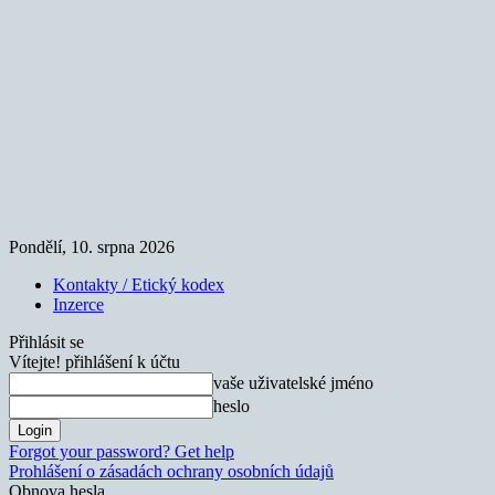
Pondělí, 10. srpna 2026
Kontakty / Etický kodex
Inzerce
Přihlásit se
Vítejte! přihlášení k účtu
vaše uživatelské jméno
heslo
Forgot your password? Get help
Prohlášení o zásadách ochrany osobních údajů
Obnova hesla