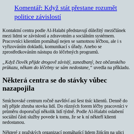
Komentář: Když stát přestane rozumět
politice závislostí
Kontaktní centra podle Al-Halabi představují důležitý mezičlánek
mezi lidmi se závislostí a zdravotním a sociálním systémem.
Pracovníci klientům pomáhají nejen se samotnou léčbou, ale i s
vyřizováním dokladů, komunikací s úřady. Anebo se
zprostředkováním nástupu do léčebných programů.
„Když člověk přijde drogově závislý, zanedbaný, bez občanského
průkazu, někam do léčebny se sám nedostane,“
uvedla na příkladu.
Některá centra se do stávky vůbec
nazapojila
Smíchovské centrum ročně navštíví asi šest tisíc klientů. Denně do
něj přijde zhruba stovka lidí. Do různých forem léčby pracovníci v
průměru doporučují několik lidí týdně. Podle Al-Halabi oslabení
sociální části služby povede k tomu, že se k ní někteří klienti
nedostanou.
Některé z pražských organizací pomáhající lidem žijícím na ulici