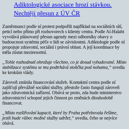
Adiktologické asociace hrozí stávkou.
Nechtějí přesun z ÚV ČR
Zaměstnanci podle ní protest podpořili například na sociálních sítí,
peticí nebo přímo při rozhovorech s klienty centra. Podle Al-Halabi
vyvolává plánovaný přesun agendy mezi odborníky obavy o
budoucnost systému péče o lidi se závislostmi. Adiktologie podle ní
propojuje zdravotní, sociální i právní oblast. A její koordinace by
měla zůstat meziresortní.
„Tohle rozhodnutí ohrožuje všechno, co je dosud vybudované. Místo
stabilizace systému se mu podtrhává stolička pod nohama,“
uvedla
ke krokům vlády.
Zároveň zmínila financování služeb. Kontaktní centra podle ní
zajišťují převážně sociální služby, přestože často fungují zároveň
jako zdravotnická zařízení. Obává se proto, zda bude ministerstvo
zdravotnictví schopné jejich činnost po změnách dlouhodobě
financovat.
„Místo rozšiřování kapacit, které by Praha potřebovala řešíme,
jestli bude vůbec možné služby udržet,“
uvedla, čeho se nejvíce
obává.