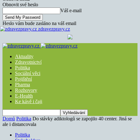
Obnovit své heslo
Váš e-mail
Heslo vám bude zasláno na váš email
zdravezpravy.cz
Aktuality
Zdravotnictví
Politika
Sociální věci
Pojištění
Pharma
Rozhovory
E-Health
Ke kávě i čaji
Domů
Politika
Do stávky adiktologů se zapojilo 40 center. Jiná se
ale i distancovala
Politika