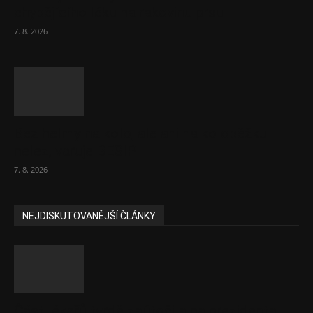
chybějícího léku na rakovinu prsu
7. 8. 2026
Bez helmy na kolo, ale ani na koloběžku
nelez, varuje BESIP
7. 8. 2026
NEJDISKUTOVANĚJŠÍ ČLÁNKY
Část lékařů tvrdě zaútočila na prezidenta