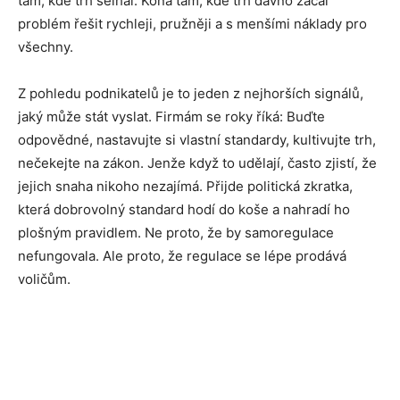
tam, kde trh selhal. Koná tam, kde trh dávno začal
problém řešit rychleji, pružněji a s menšími náklady pro
všechny.
Z pohledu podnikatelů je to jeden z nejhorších signálů,
jaký může stát vyslat. Firmám se roky říká: Buďte
odpovědné, nastavujte si vlastní standardy, kultivujte trh,
nečekejte na zákon. Jenže když to udělají, často zjistí, že
jejich snaha nikoho nezajímá. Přijde politická zkratka,
která dobrovolný standard hodí do koše a nahradí ho
plošným pravidlem. Ne proto, že by samoregulace
nefungovala. Ale proto, že regulace se lépe prodává
voličům.