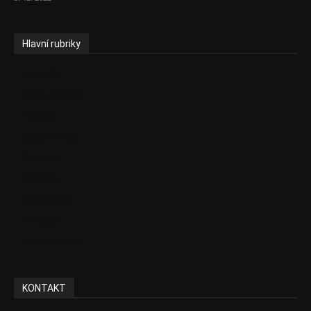
Hlavní rubriky
Aktuality
Zdravotnictví
Politika
Sociální věci
Pojištění
Pharma
Rozhovory
E-Health
Ke kávě i čaji
KONTAKT