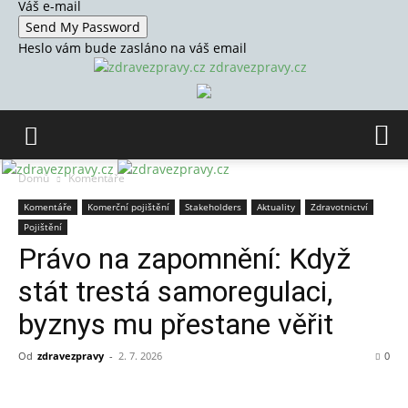
Váš e-mail
Heslo vám bude zasláno na váš email
zdravezpravy.cz
Domů
Komentáře
Komentáře
Komerční pojištění
Stakeholders
Aktuality
Zdravotnictví
Pojištění
Právo na zapomnění: Když
stát trestá samoregulaci,
byznys mu přestane věřit
Od
zdravezpravy
-
2. 7. 2026
0