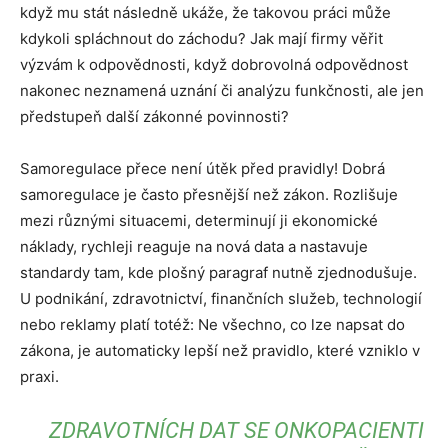
když mu stát následně ukáže, že takovou práci může
kdykoli spláchnout do záchodu? Jak mají firmy věřit
výzvám k odpovědnosti, když dobrovolná odpovědnost
nakonec neznamená uznání či analýzu funkčnosti, ale jen
předstupeň další zákonné povinnosti?
Samoregulace přece není útěk před pravidly! Dobrá
samoregulace je často přesnější než zákon. Rozlišuje
mezi různými situacemi, determinují ji ekonomické
náklady, rychleji reaguje na nová data a nastavuje
standardy tam, kde plošný paragraf nutně zjednodušuje.
U podnikání, zdravotnictví, finančních služeb, technologií
nebo reklamy platí totéž: Ne všechno, co lze napsat do
zákona, je automaticky lepší než pravidlo, které vzniklo v
praxi.
ZDRAVOTNÍCH DAT SE ONKOPACIENTI