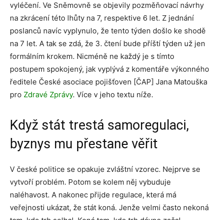
vyléčení. Ve Sněmovně se objevily pozměňovací návrhy
na zkrácení této lhůty na 7, respektive 6 let. Z jednání
poslanců navíc vyplynulo, že tento týden došlo ke shodě
na 7 let. A tak se zdá, že 3. čtení bude příští týden už jen
formálním krokem. Nicméně ne každý je s tímto
postupem spokojený, jak vyplývá z komentáře výkonného
ředitele České asociace pojišťoven [ČAP] Jana Matouška
pro
Zdravé Zprávy
. Více v jeho textu níže.
Když stát trestá samoregulaci,
byznys mu přestane věřit
V české politice se opakuje zvláštní vzorec. Nejprve se
vytvoří problém. Potom se kolem něj vybuduje
naléhavost. A nakonec přijde regulace, která má
veřejnosti ukázat, že stát koná. Jenže velmi často nekoná