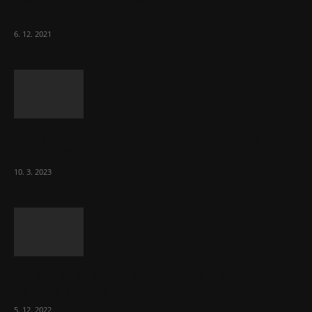
ČLK Kubka
6. 12. 2021
Ministr Válek ocenil domov pro seniory za
70 000 měsíčně
10. 3. 2023
To, co se stalo ve stomatologii, je šílená
ostuda, říká Milan...
5. 12. 2022