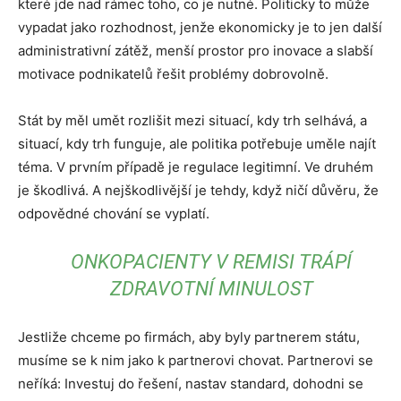
které jde nad rámec toho, co je nutné. Politicky to může
vypadat jako rozhodnost, jenže ekonomicky je to jen další
administrativní zátěž, menší prostor pro inovace a slabší
motivace podnikatelů řešit problémy dobrovolně.
Stát by měl umět rozlišit mezi situací, kdy trh selhává, a
situací, kdy trh funguje, ale politika potřebuje uměle najít
téma. V prvním případě je regulace legitimní. Ve druhém
je škodlivá. A nejškodlivější je tehdy, když ničí důvěru, že
odpovědné chování se vyplatí.
ONKOPACIENTY V REMISI TRÁPÍ
ZDRAVOTNÍ MINULOST
Jestliže chceme po firmách, aby byly partnerem státu,
musíme se k nim jako k partnerovi chovat. Partnerovi se
neříká: Investuj do řešení, nastav standard, dohodni se