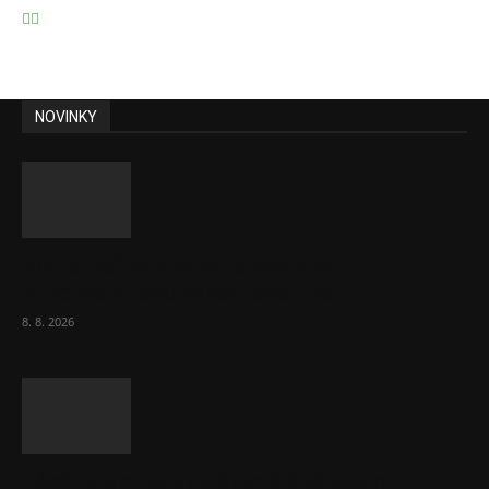
NOVINKY
Komentář: Kdyby byl steak lékem,
Američané jsou zdraví jako řípa
8. 8. 2026
Lékárny dostaly dalších 6 000 balení