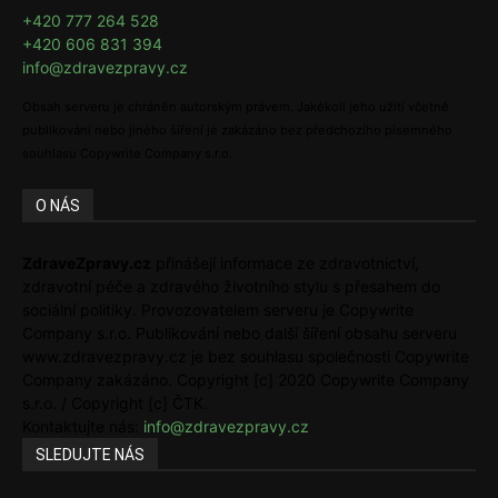
+420 777 264 528
+420 606 831 394
info@zdravezpravy.cz
Obsah serveru je chráněn autorským právem. Jakékoli jeho užití včetně
publikování nebo jiného šíření je zakázáno bez předchozího písemného
souhlasu Copywrite Company s.r.o.
O NÁS
ZdraveZpravy.cz
přinášejí informace ze zdravotnictví,
zdravotní péče a zdravého životního stylu s přesahem do
sociální politiky. Provozovatelem serveru je Copywrite
Company s.r.o. Publikování nebo další šíření obsahu serveru
www.zdravezpravy.cz je bez souhlasu společnosti Copywrite
Company zakázáno. Copyright [c] 2020 Copywrite Company
s.r.o. / Copyright [c] ČTK.
Kontaktujte nás:
info@zdravezpravy.cz
SLEDUJTE NÁS