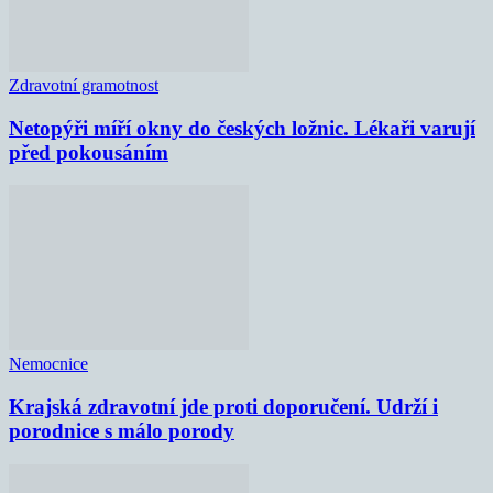
Zdravotní gramotnost
Netopýři míří okny do českých ložnic. Lékaři varují
před pokousáním
Nemocnice
Krajská zdravotní jde proti doporučení. Udrží i
porodnice s málo porody