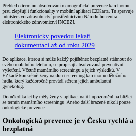
Přehled o termínu absolvování mamografické prevence karcinomu
prsu zlepšují i funkcionality v mobilní aplikaci EZKarta. Tu spravuje
ministerstvo zdravotnictví prostřednictvím Národního centra
elektronického zdravotnictví [NCEZ].
Elektronicky povedou lékaři
dokumentaci až od roku 2029
Do aplikace, kterou si může každý pojištěnec bezplatně stáhnout do
svého mobilního telefonu, se propisují absolvovaná preventivní
vyšetření. Včetně mamárního screeningu a jejich výsledků. V
EZkartě konkrétně ženy najdou i screening karcinomu děložního
hrdla, který každoročně provádí stěrem jejich ambulantní
gynekolog.
Do několika let by měly ženy v aplikaci najít i upozornění na blížící
se termín mamárního screeningu. Anebo další hrazené nikoli pouze
onkologické prevence.
Onkologická prevence je v Česku rychlá a
bezplatná