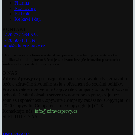
Pharma
Rozhovory
E-Health
Ke kávě i čaji
KONTAKT
+420 777 264 528
+420 606 831 394
info@zdravezpravy.cz
Obsah serveru je chráněn autorským právem. Jakékoli jeho užití včetně
publikování nebo jiného šíření je zakázáno bez předchozího písemného
souhlasu Copywrite Company s.r.o.
O NÁS
ZdraveZpravy.cz
přinášejí informace ze zdravotnictví, zdravotní
péče a zdravého životního stylu s přesahem do sociální politiky.
Provozovatelem serveru je Copywrite Company s.r.o. Publikování
nebo další šíření obsahu serveru www.zdravezpravy.cz je bez
souhlasu společnosti Copywrite Company zakázáno. Copyright [c]
2020 Copywrite Company s.r.o. / Copyright [c] ČTK.
Kontaktujte nás:
info@zdravezpravy.cz
SLEDUJTE NÁS
INZERCE