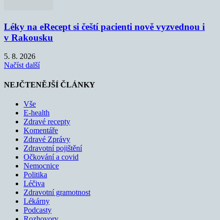
Léky na eRecept si čeští pacienti nově vyzvednou i
v Rakousku
5. 8. 2026
Načíst další
NEJČTENĚJŠÍ ČLÁNKY
Vše
E-health
Zdravé recepty
Komentáře
Zdravé Zprávy
Zdravotní pojištění
Očkování a covid
Nemocnice
Politika
Léčiva
Zdravotní gramotnost
Lékárny
Podcasty
Rozhovory