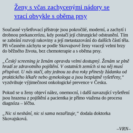
Ženy s včas zachycenými nádory se
vrací obvykle s oběma prsy
Současné vyšetřovací přístroje jsou pokročilé, moderní, a zachytí i
drobnou prekancerózu, kdy postačí její chirurgické odstranění. Tím
se zabrání rozvoji rakoviny a její metastazování do dalších částí těla.
Při včasném záchytu se podle Skovajsové ženy vracejí velmi brzy
do běžného života, bez chemoterapie a s oběma prsy.
„Český screening je ženám opravdu velmi dostupný. Ženám se plně
hradí ze zdravotního pojištění. V ostatních zemích si na něj musí
přispívat. U nás stačí, aby jednou za dva roky přinesly žádanku od
praktického lékaře nebo gynekologa a jsou bezplatně vyšetřeny,“
vyzdvihuje výjimečnost onkologické prevence v Česku.
Pokud se u ženy objeví nález, onemocní, i další navazující vyšetření
jsou hrazena z pojištění a pacientka je přímo vtažena do procesu
diagnóza – léčba.
„Nic si neshání, nic si sama nezařizuje,“
dodala doktorka
Skovajsková.
–VRN–