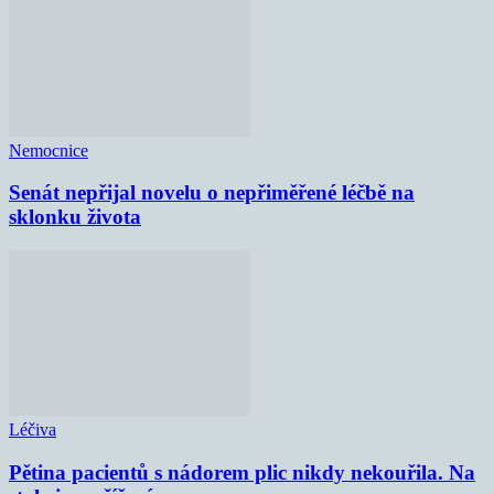
Nemocnice
Senát nepřijal novelu o nepřiměřené léčbě na
sklonku života
Léčiva
Pětina pacientů s nádorem plic nikdy nekouřila. Na