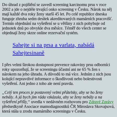
Do úhrad z pojištění se zavedl screening karcinomu prsu v roce
2002 a jde o nejdéle trvající onko screening v Česku. Nárok na něj
mají každé dva roky ženy starší 45 let. Po celé republice dneska
funguje zhruba sedm desítek akreditovaných mamárních pracovišť.
Termín objednání na vyšetření se u většiny z nich pohybuje od
jednotek dnů po obvykle dva měsíce. Téměř do všech center se
objednají ženy skrze online rezervační systém.
Sahejte si na prsa a varlata, nabádá
Sahejtesinaně
I přes velmi širokou dostupnost prevence rakoviny prsu odborníci
roky upozorňují, že se screeningu účastní ani ne 65 % žen s
nárokem na jeho úhradu. A důvodů to má více. Jedním z nich jsou
kolující nepravdivé informace o škodlivosti nebo bolestivosti
vyšetření. Ani jedno z toho ale není pravda.
„Celý ten proces je postavený velmi přátelsky, aby se ho ženy
nebály. A já bych jim ráda vzkázala, aby se ženy nebály a na
vyšetření přišly,“
uvedla v nedávném rozhovoru pro
Zdravé Zprávy
předsedkyně Asociace mamodiagnostiků ČR Miroslava Skovajsová,
která stála u zrodu mamárního screeningu v Česku.