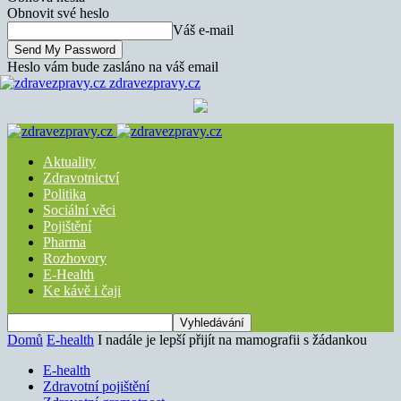
Obnovit své heslo
Váš e-mail
Heslo vám bude zasláno na váš email
zdravezpravy.cz
Aktuality
Zdravotnictví
Politika
Sociální věci
Pojištění
Pharma
Rozhovory
E-Health
Ke kávě i čaji
Domů
E-health
I nadále je lepší přijít na mamografii s žádankou
E-health
Zdravotní pojištění