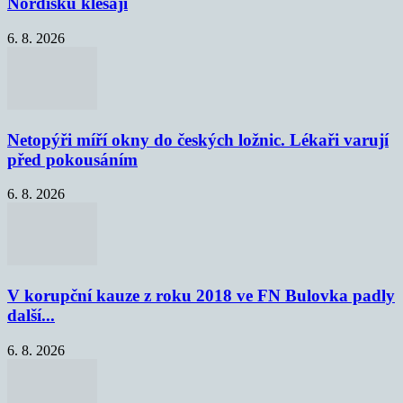
Nordisku klesají
6. 8. 2026
Netopýři míří okny do českých ložnic. Lékaři varují
před pokousáním
6. 8. 2026
V korupční kauze z roku 2018 ve FN Bulovka padly
další...
6. 8. 2026