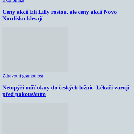
Ekonomika
Ceny akcií Eli Lilly rostou, ale ceny akcií Novo
Nordisku klesají
Zdravotní gramotnost
Netopýři míří okny do českých ložnic. Lékaři varují
před pokousáním