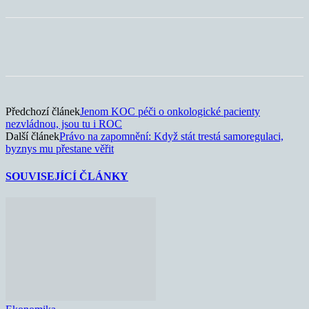
Předchozí článek
Jenom KOC péči o onkologické pacienty
nezvládnou, jsou tu i ROC
Další článek
Právo na zapomnění: Když stát trestá samoregulaci,
byznys mu přestane věřit
SOUVISEJÍCÍ ČLÁNKY