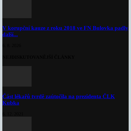
V korupční kauze z roku 2018 ve FN Bulovka padly
další...
6. 8. 2026
NEJDISKUTOVANĚJŠÍ ČLÁNKY
Část lékařů tvrdě zaútočila na prezidenta ČLK
Kubka
6. 12. 2021