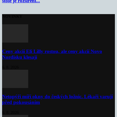
stole je rozšíření...
NOVINKY
Ceny akcií Eli Lilly rostou, ale ceny akcií Novo
Nordisku klesají
6. 8. 2026
Netopýři míří okny do českých ložnic. Lékaři varují
před pokousáním
6. 8. 2026