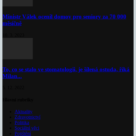
Ministr Válek ocenil domov pro seniory za 70 000
měsíčně
10. 3. 2023
To, co se stalo ve stomatologii, je šílená ostuda, říká
Milan...
5. 12. 2022
Hlavní rubriky
Aktuality
Zdravotnictví
Politika
Sociální věci
Pojištění