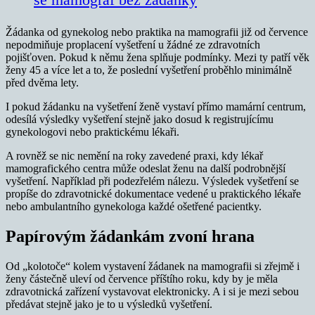
Žádanka od gynekolog nebo praktika na mamografii již od července
nepodmiňuje proplacení vyšetření u žádné ze zdravotních
pojišťoven. Pokud k němu žena splňuje podmínky. Mezi ty patří věk
ženy 45 a více let a to, že poslední vyšetření proběhlo minimálně
před dvěma lety.
I pokud žádanku na vyšetření ženě vystaví přímo mamární centrum,
odesílá výsledky vyšetření stejně jako dosud k registrujícímu
gynekologovi nebo praktickému lékaři.
A rovněž se nic nemění na roky zavedené praxi, kdy lékař
mamografického centra může odeslat ženu na další podrobnější
vyšetření. Například při podezřelém nálezu. Výsledek vyšetření se
propíše do zdravotnické dokumentace vedené u praktického lékaře
nebo ambulantního gynekologa každé ošetřené pacientky.
Papírovým žádankám zvoní hrana
Od „kolotoče“ kolem vystavení žádanek na mamografii si zřejmě i
ženy částečně uleví od července příštího roku, kdy by je měla
zdravotnická zařízení vystavovat elektronicky. A i si je mezi sebou
předávat stejně jako je to u výsledků vyšetření.