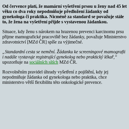
Od července platí, že mamární vyšetření prsou u ženy nad 45 let
věku co dva roky nepodmiňuje předložení žádanky od
gynekologa či praktika. Nicméně za standard se považuje stále
to, že žena na vyšetření přijde s vystavenou žádankou.
Situace, kdy ženu s nárokem na hrazenou prevenci karcinomu prsu
přijme mamografické pracoviště bez žádanky, považuje Ministerstvo
zdravotnictví [MZd ČR] spíše za výjimečné.
„Standardní cesta se nemění. Žádanku ke screeningové mamografii
i nadále vystavuje registrující gynekolog nebo praktický lékař,“
upozorňuje na
sociálních sítích
MZd ČR.
Rozvolněním pravidel úhrady vyšetření z pojištění, kdy jej
nepodmiňuje žádanka od gynekologa nebo praktika, chce
ministerstvo větší flexibilitu této onkologické prevence.