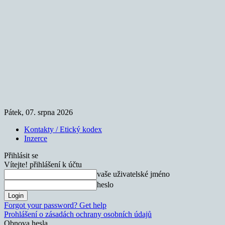
Pátek, 07. srpna 2026
Kontakty / Etický kodex
Inzerce
Přihlásit se
Vítejte! přihlášení k účtu
vaše uživatelské jméno
heslo
Forgot your password? Get help
Prohlášení o zásadách ochrany osobních údajů
Obnova hesla