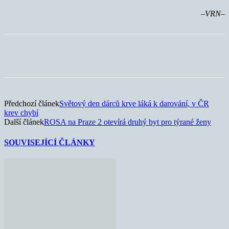
–VRN–
Předchozí článek
Světový den dárců krve láká k darování, v ČR
krev chybí
Další článek
ROSA na Praze 2 otevírá druhý byt pro týrané ženy
SOUVISEJÍCÍ ČLÁNKY