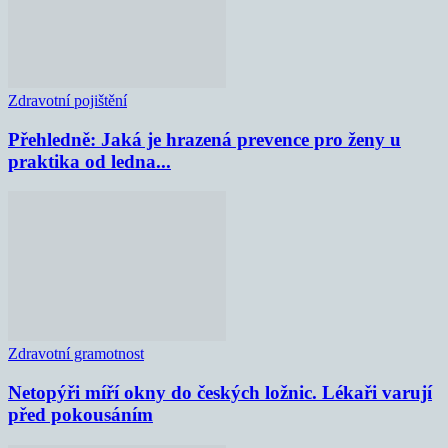
Zdravotní pojištění
Přehledně: Jaká je hrazená prevence pro ženy u
praktika od ledna...
Zdravotní gramotnost
Netopýři míří okny do českých ložnic. Lékaři varují
před pokousáním