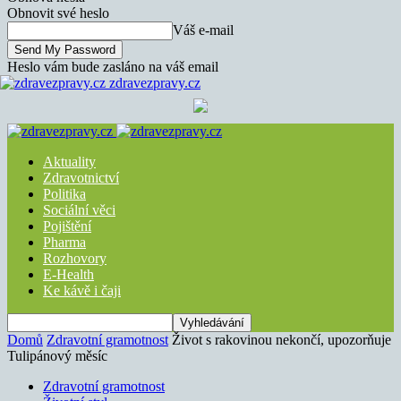
Obnovit své heslo
Váš e-mail
Heslo vám bude zasláno na váš email
zdravezpravy.cz
Aktuality
Zdravotnictví
Politika
Sociální věci
Pojištění
Pharma
Rozhovory
E-Health
Ke kávě i čaji
Domů
Zdravotní gramotnost
Život s rakovinou nekončí, upozorňuje
Tulipánový měsíc
Zdravotní gramotnost