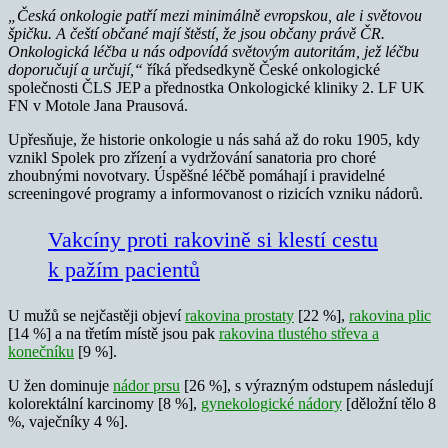
„Česká onkologie patří mezi minimálně evropskou, ale i světovou
špičku. A čeští občané mají štěstí, že jsou občany právě ČR.
Onkologická léčba u nás odpovídá světovým autoritám, jež léčbu
doporučují a určují,“
říká předsedkyně České onkologické
společnosti ČLS JEP a přednostka Onkologické kliniky 2. LF UK
FN v Motole Jana Prausová.
Upřesňuje, že historie onkologie u nás sahá až do roku 1905, kdy
vznikl Spolek pro zřízení a vydržování sanatoria pro choré
zhoubnými novotvary. Úspěšné léčbě pomáhají i pravidelné
screeningové programy a informovanost o rizicích vzniku nádorů.
Vakcíny proti rakovině si klestí cestu
k pažím pacientů
U mužů se nejčastěji objeví
rakovina prostaty
[22 %],
rakovina plic
[14 %] a na třetím místě jsou pak
rakovina tlustého střeva a
konečníku
[9 %].
U žen dominuje
nádor prsu
[26 %], s výrazným odstupem následují
kolorektální karcinomy [8 %],
gynekologické nádory
[děložní tělo 8
%, vaječníky 4 %].