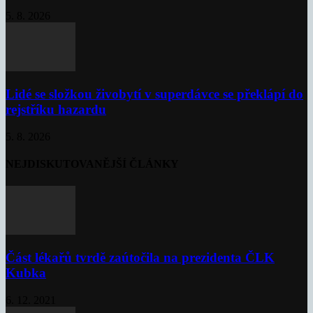
5. 8. 2026
Lidé se složkou živobytí v superdávce se překlápí do
rejstříku hazardu
5. 8. 2026
NEJDISKUTOVANĚJŠÍ ČLÁNKY
Část lékařů tvrdě zaútočila na prezidenta ČLK
Kubka
6. 12. 2021