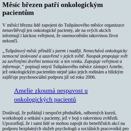
Měsíc březen patří onkologickým
pacientům
V měsíci březnu lidé zapojeni do Tulipánového měsíce organizace
nenavštěvují jen onkologické pacienty, ale na svých akcích
informují i laickou veřejnost, že onemocněním rakovinou život
nekončí.
„Tulipánový měsíc přináší s jarem i naději. Nenechává onkologicky
nemocné izolované a uzavřené v jejich světě. Naopak propojuje svět
za zavřenými dveřmi nemocnic a ten venku. Zapojuje veřejnost a
informuje,“
popisují smysl Tulipánového měsíce zástupci Amelie,
jež onkologickým pacientům stejně jako jejich rodinám a blízkým
zajišťuje psychosociální podporu již od roku 2006.
Amelie zkoumá nespavost u
onkologických pacientů
Dodávají, že pořádají i nespočet přednášek, odborných kurzů,
workshopů a setkání s pacienty, jež v boji s rakovinou zvítězili.
Upozorňují, že i sami lidé se mohou zapojit do benefičních akcí na
podporu bezplatných služeb psychologů a sociálních pracovníků pro