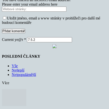
Please enter your email address here
Uložit jméno, email a www stránky v prohlížeči pro další mé
budoucí komentáře
Current ye@r
*
POSLEDNÍ ČLÁNKY
Vše
Nejlepší
Nejpopulárnější
Více