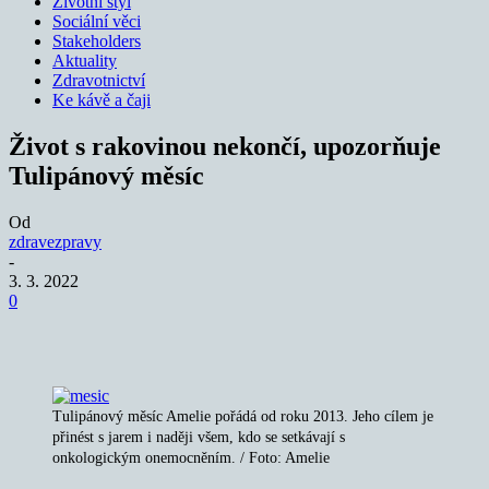
Životní styl
Sociální věci
Stakeholders
Aktuality
Zdravotnictví
Ke kávě a čaji
Život s rakovinou nekončí, upozorňuje
Tulipánový měsíc
Od
zdravezpravy
-
3. 3. 2022
0
Tulipánový měsíc Amelie pořádá od roku 2013. Jeho cílem je
přinést s jarem i naději všem, kdo se setkávají s
onkologickým onemocněním. / Foto: Amelie