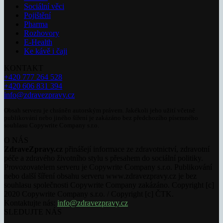
Sociální věci
Pojištění
Pharma
Rozhovory
E-Health
Ke kávě i čaji
KONTAKT
+420 777 264 528
+420 606 831 394
info@zdravezpravy.cz
Obsah serveru je chráněn autorským právem. Jakékoli jeho užití včetně
publikování nebo jiného šíření je zakázáno bez předchozího písemného
souhlasu Copywrite Company s.r.o.
O NÁS
ZdraveZpravy.cz
přinášejí informace ze zdravotnictví, zdravotní
péče a zdravého životního stylu s přesahem do sociální politiky.
Provozovatelem serveru je Copywrite Company s.r.o. Publikování
nebo další šíření obsahu serveru www.zdravezpravy.cz je bez
souhlasu společnosti Copywrite Company zakázáno. Copyright [c]
2020 Copywrite Company s.r.o. / Copyright [c] ČTK.
Kontaktujte nás:
info@zdravezpravy.cz
SLEDUJTE NÁS