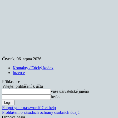
Čtvrtek, 06. srpna 2026
Kontakty / Etický kodex
Inzerce
Přihlásit se
Vítejte! přihlášení k účtu
vaše uživatelské jméno
heslo
Forgot your password? Get help
Prohlášení o zásadách ochrany osobních údajů
Obnova hesla