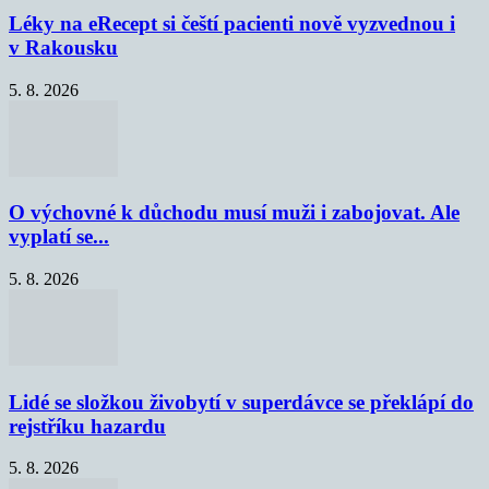
Léky na eRecept si čeští pacienti nově vyzvednou i
v Rakousku
5. 8. 2026
O výchovné k důchodu musí muži i zabojovat. Ale
vyplatí se...
5. 8. 2026
Lidé se složkou živobytí v superdávce se překlápí do
rejstříku hazardu
5. 8. 2026