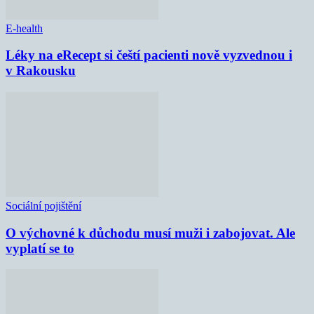
E-health
Léky na eRecept si čeští pacienti nově vyzvednou i
v Rakousku
Sociální pojištění
O výchovné k důchodu musí muži i zabojovat. Ale
vyplatí se to