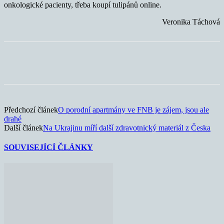
onkologické pacienty, třeba koupí tulipánů online.
Veronika Táchová
Předchozí článek
O porodní apartmány ve FNB je zájem, jsou ale
drahé
Další článek
Na Ukrajinu míří další zdravotnický materiál z Česka
SOUVISEJÍCÍ ČLÁNKY