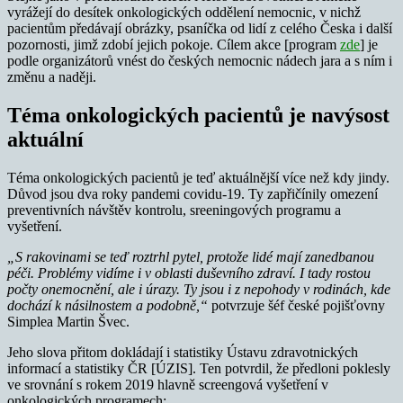
vyrážejí do desítek onkologických oddělení nemocnic, v nichž
pacientům předávají obrázky, psaníčka od lidí z celého Česka i další
pozornosti, jimž zdobí jejich pokoje. Cílem akce [program
zde
] je
podle organizátorů vnést do českých nemocnic nádech jara a s ním i
změnu a naději.
Téma onkologických pacientů je navýsost
aktuální
Téma onkologických pacientů je teď aktuálnější více než kdy jindy.
Důvod jsou dva roky pandemi covidu-19. Ty zapřičínily omezení
preventivních návštěv kontrolu, sreeningových programu a
vyšetření.
„S rakovinami se teď roztrhl pytel, protože lidé mají zanedbanou
péči. Problémy vidíme i v oblasti duševního zdraví. I tady rostou
počty onemocnění, ale i úrazy. Ty jsou i z nepohody v rodinách, kde
dochází k násilnostem a podobně,“
potvrzuje šéf české pojišťovny
Simplea Martin Švec.
Jeho slova přitom dokládají i statistiky Ústavu zdravotnických
informací a statistiky ČR [ÚZIS]. Ten potvrdil, že předloni poklesly
ve srovnání s rokem 2019 hlavně screengová vyšetření v
onkologických programech: