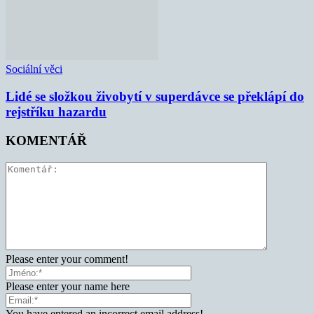
Sociální věci
Lidé se složkou živobytí v superdávce se překlápí do
rejstříku hazardu
KOMENTÁŘ
Please enter your comment!
Please enter your name here
You have entered an incorrect email address!