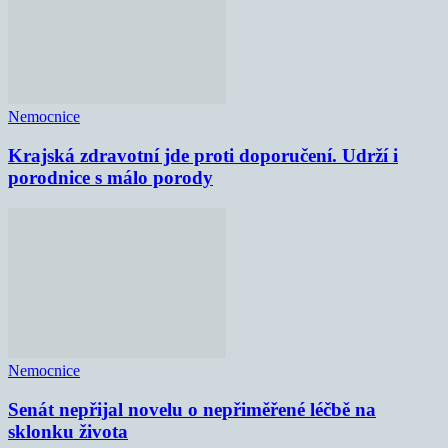
Nemocnice
Krajská zdravotní jde proti doporučení. Udrží i
porodnice s málo porody
Nemocnice
Senát nepřijal novelu o nepřiměřené léčbě na
sklonku života