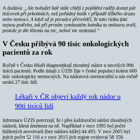
A dodává
: „Ale bohužel lidé stále chtějí z pojištění raději dostat pár
tisícovek při prkotinách, než pořádný balík v případě těžkého úrazu
nebo nemoci. A když už je poradce přesvědčí, že tato rizika fakt
nejsou potřeba, tak při prvním vymknutém kotníku tu smlouvu zruší,
protože je dle klienta na nic, neboť nic nedostal.“
V Česku přibývá 90 tisíc onkologických
pacientů za rok
Ročně v Česku lékaři diagnostikují zhoubný nádor u necelých 90ti
tisíců pacientů. Podle údajů z ÚZIS žije v české populaci kolem 600
tisíc onkologicky nemocných. Na nádorová onemocnění u nás ročně
umírá 27 tisíc lidí.
Lékaři v ČR objeví každý rok nádor u
90ti tisíců lidí
Informace ÚZIS potvrzují, že i přes každoroční nárůst zhoubných
nádorů, klesá úmrtnost na ně. Například v roce 1995 byl počet
hlášených novotvarů [bez nádoru kůže] 44 495. V roce 2005 byl
jejich počet 52 116 a v roce 2015 jich registr evidoval 58 358.