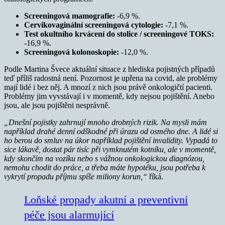
Screeningová mamografie:
-6,9 %.
Cervikovaginální screeningová cytologie:
-7,1 %.
Test okultního krvácení do stolice / screeningové TOKS:
-16,9 %.
Screeningová kolonoskopie:
-12,0 %.
Podle Martina Švece aktuální situace z hlediska pojistných případů
teď příliš radostná není. Pozornost je upřena na covid, ale problémy
mají lidé i bez něj. A mnozí z nich jsou právě onkologičtí pacienti.
Problémy jim vyvstávají i v momentě, kdy nejsou pojištění. Anebo
jsou, ale jsou pojištěni nesprávně.
„Dnešní pojistky zahrnují mnoho drobných rizik. Na mysli mám
například drahé denní odškodné při úrazu od osmého dne. A lidé si
ho berou do smluv na úkor například pojištění invalidity. Vypadá to
sice lákavě, dostat pár tisíc při vymknutém kotníku, ale v momentě,
kdy skončím na vozíku nebo s vážnou onkologickou diagnózou,
nemohu chodit do práce, a třeba máte hypotéku, jsou potřeba k
vykrytí propadu příjmu spíše miliony korun,“
říká.
Loňské propady akutní a preventivní
péče jsou alarmující