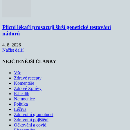
Plicní lékaři prosazují širší genetické testování
nádorů
4. 8. 2026
Načíst další
NEJČTENĚJŠÍ ČLÁNKY
Vše
Zdravé recepty
Komentáře
Zdravé Zprávy
E-health
Nemocnice
Politika
Léčiva
Zdravotní gramotnost
Zdravotní pojištění
Očkování a covid