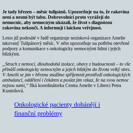
Je tady březen – měsíc tulipánů. Upozorňuje na to, že rakovina
není a nesmí být tabu. Dobrovolníci proto vyrážejí do
nemocnic, aby nemocným ukázali, že život s diagnózou
rakovina nekončí. A informují i laickou veřejnost.
Letos již podesáté v řadě organizuje nezisková organizace Amelie
takzvaný Tulipánový měsíc. V něm upozorňuje na potřebu otevřené
podpory a komunikace s onkologicky nemocnými lidmi i jejich
blízkými.
„Strach z nemoci, dlouhodobá izolace, obavy z budoucnosti – to vše
přináší onkologicky nemocným a jejich blízkým do života velký stres.
V Amelii se jim v březnu snažíme zpříjemnit prostředí onkologických
ambulancí, oddělení i čekáren a poslat jim vzkaz, že na svou nemoc
nejsou sami,“
říká koordinátorka Centra Amelie v Liberci Petra
Kuntošová.
Onkologické pacienty dohánějí i
finanční problémy