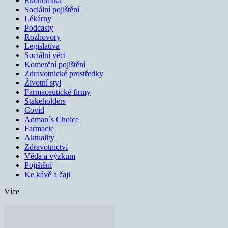
Ekonomika
Sociální pojištění
Lékárny
Podcasty
Rozhovory
Legislativa
Sociální věci
Komerční pojištění
Zdravotnické prostředky
Životní styl
Farmaceutické firmy
Stakeholders
Covid
Adman´s Choice
Farmacie
Aktuality
Zdravotnictví
Věda a výzkum
Pojištění
Ke kávě a čaji
Více