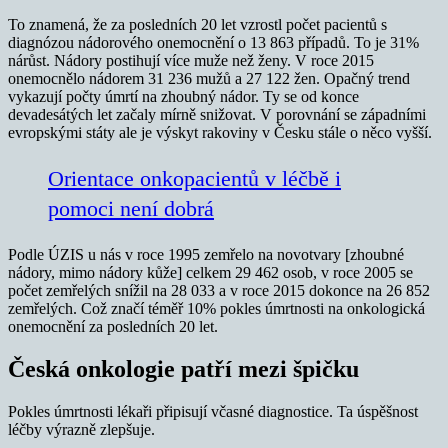
To znamená, že za posledních 20 let vzrostl počet pacientů s
diagnózou nádorového onemocnění o 13 863 případů. To je 31%
nárůst. Nádory postihují více muže než ženy. V roce 2015
onemocnělo nádorem 31 236 mužů a 27 122 žen. Opačný trend
vykazují počty úmrtí na zhoubný nádor. Ty se od konce
devadesátých let začaly mírně snižovat. V porovnání se západními
evropskými státy ale je výskyt rakoviny v Česku stále o něco vyšší.
Orientace onkopacientů v léčbě i
pomoci není dobrá
Podle ÚZIS u nás v roce 1995 zemřelo na novotvary [zhoubné
nádory, mimo nádory kůže] celkem 29 462 osob, v roce 2005 se
počet zemřelých snížil na 28 033 a v roce 2015 dokonce na 26 852
zemřelých. Což značí téměř 10% pokles úmrtnosti na onkologická
onemocnění za posledních 20 let.
Česká onkologie patří mezi špičku
Pokles úmrtnosti lékaři připisují včasné diagnostice. Ta úspěšnost
léčby výrazně zlepšuje.