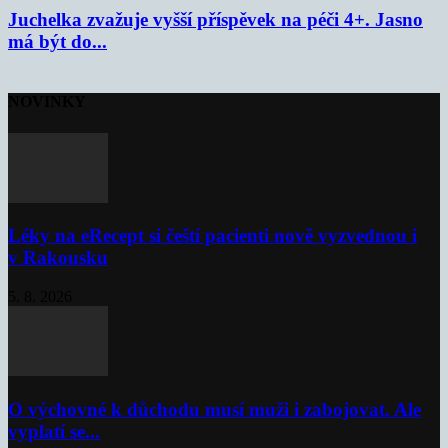
Juchelka zvažuje vyšší příspěvek na péči 4+. Jasno
má být do...
NOVINKY
Léky na eRecept si čeští pacienti nově vyzvednou i
v Rakousku
5. 8. 2026
O výchovné k důchodu musí muži i zabojovat. Ale
vyplatí se...