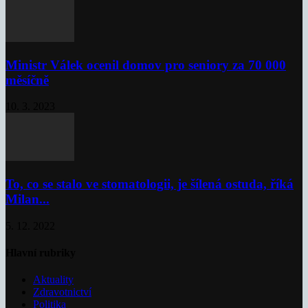
Ministr Válek ocenil domov pro seniory za 70 000
měsíčně
10. 3. 2023
To, co se stalo ve stomatologii, je šílená ostuda, říká
Milan...
5. 12. 2022
Hlavní rubriky
Aktuality
Zdravotnictví
Politika