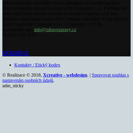
péče a zdravého životního stylu s přesahem do sociální politiky.
Provozovatelem serveru je Copywrite Company s.r.o. Publikování
nebo další šíření obsahu serveru www.zdravezpravy.cz je bez
souhlasu společnosti Copywrite Company zakázáno. Copyright [c]
2020 Copywrite Company s.r.o. / Copyright [c] ČTK.
Kontaktujte nás:
info@zdravezpravy.cz
SLEDUJTE NÁS
INZERCE
Kontakty / Etický kodex
© Realizace © 2018,
Xcreative - webdesign
. |
Spravovat souhlas s
nastavením osobních údajů
.
adm_sticky