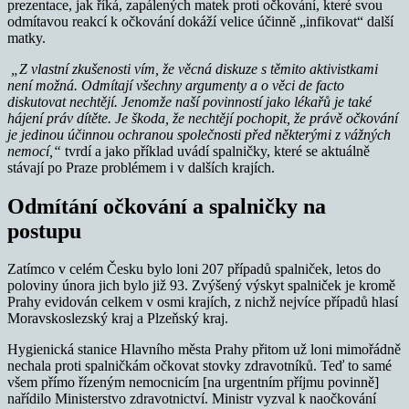
prezentace, jak říká, zapálených matek proti očkování, které svou
odmítavou reakcí k očkování dokáží velice účinně „infikovat“ další
matky.
„Z vlastní zkušenosti vím, že věcná diskuze s těmito aktivistkami
není možná. Odmítají všechny argumenty a o věci de facto
diskutovat nechtějí. Jenomže naší povinností jako lékařů je také
hájení práv dítěte. Je škoda, že nechtějí pochopit, že právě očkování
je jedinou účinnou ochranou společnosti před některými z vážných
nemocí,“
tvrdí a jako příklad uvádí spalničky, které se aktuálně
stávají po Praze problémem i v dalších krajích.
Odmítání očkování a spalničky na
postupu
Zatímco v celém Česku bylo loni 207 případů spalniček, letos do
poloviny února jich bylo již 93. Zvýšený výskyt spalniček je kromě
Prahy evidován celkem v osmi krajích, z nichž nejvíce případů hlasí
Moravskoslezský kraj a Plzeňský kraj.
Hygienická stanice Hlavního města Prahy přitom už loni mimořádně
nechala proti spalničkám očkovat stovky zdravotníků. Teď to samé
všem přímo řízeným nemocnicím [na urgentním příjmu povinně]
nařídilo Ministerstvo zdravotnictví. Ministr vyzval k naočkování