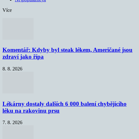
Více
Komentář: Kdyby byl steak lékem, Američané jsou
zdraví jako řípa
8. 8. 2026
Lékárny dostaly dalších 6 000 balení chybějícího
léku na rakovinu prsu
7. 8. 2026