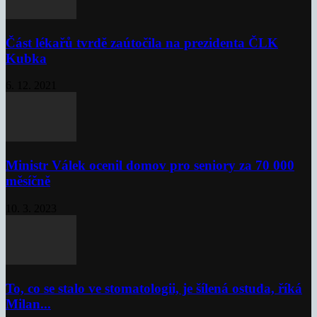
Část lékařů tvrdě zaútočila na prezidenta ČLK
Kubka
6. 12. 2021
Ministr Válek ocenil domov pro seniory za 70 000
měsíčně
10. 3. 2023
To, co se stalo ve stomatologii, je šílená ostuda, říká
Milan...