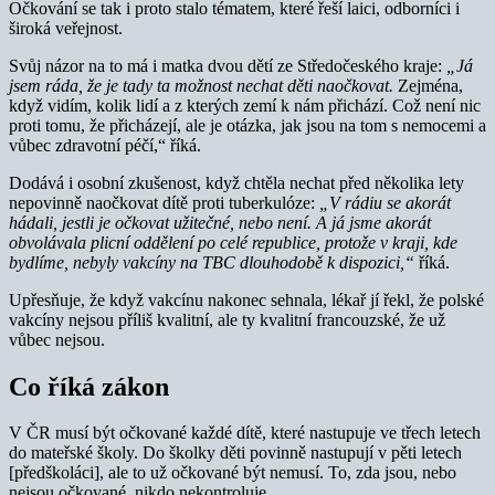
Očkování se tak i proto stalo tématem, které řeší laici, odborníci i
široká veřejnost.
Svůj názor na to má i matka dvou dětí ze Středočeského kraje:
„Já
jsem ráda, že je tady ta možnost nechat děti naočkovat.
Zejména,
když vidím, kolik lidí a z kterých zemí k nám přichází. Což není nic
proti tomu, že přicházejí, ale je otázka, jak jsou na tom s nemocemi a
vůbec zdravotní péčí,“ říká.
Dodává i osobní zkušenost, když chtěla nechat před několika lety
nepovinně naočkovat dítě proti tuberkulóze:
„V rádiu se akorát
hádali, jestli je očkovat užitečné, nebo není.
A já jsme akorát
obvolávala plicní oddělení po celé republice, protože v kraji, kde
bydlíme, nebyly vakcíny na TBC dlouhodobě k dispozici,“
říká.
Upřesňuje, že když vakcínu nakonec sehnala, lékař jí řekl, že polské
vakcíny nejsou příliš kvalitní, ale ty kvalitní francouzské, že už
vůbec nejsou.
Co říká zákon
V ČR musí být očkované každé dítě, které nastupuje ve třech letech
do mateřské školy. Do školky děti povinně nastupují v pěti letech
[předškoláci], ale to už očkované být nemusí. To, zda jsou, nebo
nejsou očkované, nikdo nekontroluje.