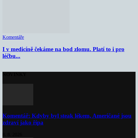
Komentáře
I v medicíně čekáme na bod zlomu. Platí to i pro
léčbu...
NOVINKY
Komentář: Kdyby byl steak lékem, Američané jsou
zdraví jako řípa
8. 8. 2026