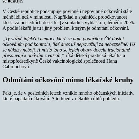
se očkuje.
V České republice podstupuje povinné i nepovinné očkování stále
méně lidí než v minulosti. Například u spalniček proočkovanost
klesla za posledních deset let [v souladu s vyhláškou] téměř o 20 %.
A podle lékařů je tu i jiný problém, kterým je odmítání očkování.
„Ty vážné infekční nemoci, které se nám podařilo v ČR dostat
očkováním pod kontrolu, lidé dnes už nepovažují za nebezpečné.
Už
se nákazy nebojí. A místo toho se jejich obavy docela iracionálně
přesouvají k obávám z vakcín,“
říká dětská praktická lékařka a
místopředsedkyně České vakcinologické společnosti Hana
Cabrnochová.
Odmítání očkování mimo lékařské kruhy
Fakt je, že v posledních letech vzniklo mnoho občanských iniciativ,
které napadají očkování. A to hned z několika úhlů pohledu.