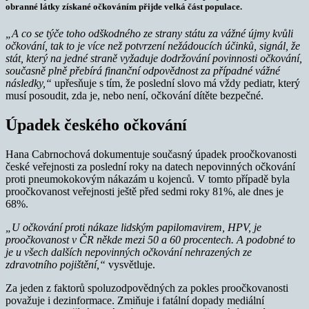
obranné látky získané očkováním přijde velká část populace.
„A co se týče toho odškodného ze strany státu za vážné újmy kvůli
očkování, tak to je více než potvrzení nežádoucích účinků, signál, že
stát, který na jedné straně vyžaduje dodržování povinnosti očkování,
současně plně přebírá finanční odpovědnost za případné vážné
následky,“
upřesňuje s tím, že poslední slovo má vždy pediatr, který
musí posoudit, zda je, nebo není, očkování dítěte bezpečné.
Úpadek českého očkování
Hana Cabrnochová dokumentuje současný úpadek proočkovanosti
české veřejnosti za poslední roky na datech nepovinných očkování
proti pneumokokovým nákazám u kojenců. V tomto případě byla
proočkovanost veřejnosti ještě před sedmi roky 81%, ale dnes je
68%.
„U očkování proti nákaze lidským papilomavirem, HPV, je
proočkovanost v ČR někde mezi 50 a 60 procentech. A podobné to
je u všech dalších nepovinných očkování nehrazených ze
zdravotního pojištění,“
vysvětluje.
Za jeden z faktorů spoluzodpovědných za pokles proočkovanosti
považuje i dezinformace. Zmiňuje i fatální dopady mediální