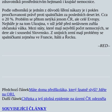
zdravotníků prostřednictvím hejtmanů i krajské nemocnice.
Podle odborníků je jedním z důvodů šíření nákazy je i pokles
proočkovanosti právě proti spalničkám za posledních deset let. Cca
o 20 %. Problém se přitom netýká jenom ČR, ale celé Evropy.
Nejhůře je na tom Ukrajina, v níž ještě před nedávnem zuřila
občanská válka. Mezi státy, které mají největší počet nemocných, se
dere ale i sousední Slovensko. Z unijních zemí mají problémy se
spalničkami zejména ve Francie, Itálii a Řecku.
–RED–
Předchozí článek
Máte doma předškoláka, který špatně slyší? Jděte
na ORL
Další článek
Chřipka a její plošná epidemie na území ČR odezněla
SOUVISEJÍCÍ ČLÁNKY