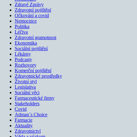
Zdravé Zprávy
Zdravotní pojištění
Očkování a covid
Nemocnice
Politika
Léčiva
Zdravotní gramotnost
Ekonomika
Sociální pojištění
Lékárny
Podcasty
Rozhovory
Komerční pojištění
Zdravotnické prostředky
Životní styl
Legislativa
Sociální věci
Farmaceutické firmy
Stakeholders
Covid
Adman´s Choice
Farmacie
Aktuality
Zdravotnictví
Věda a výzkum