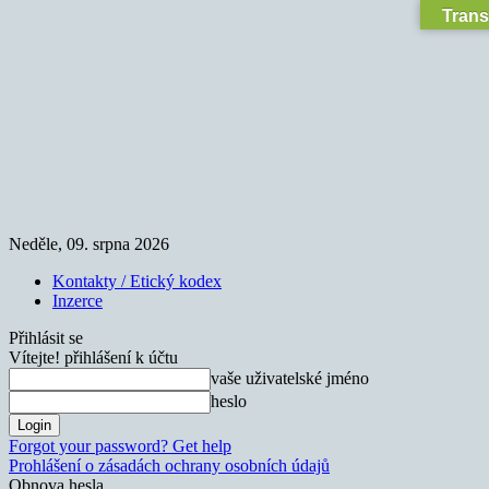
Trans
Neděle, 09. srpna 2026
Kontakty / Etický kodex
Inzerce
Přihlásit se
Vítejte! přihlášení k účtu
vaše uživatelské jméno
heslo
Forgot your password? Get help
Prohlášení o zásadách ochrany osobních údajů
Obnova hesla