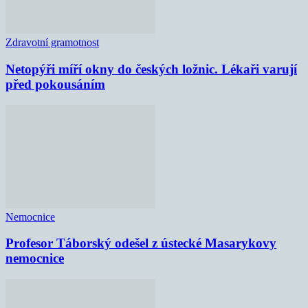
Zdravotní gramotnost
Netopýři míří okny do českých ložnic. Lékaři varují
před pokousáním
Nemocnice
Profesor Táborský odešel z ústecké Masarykovy
nemocnice