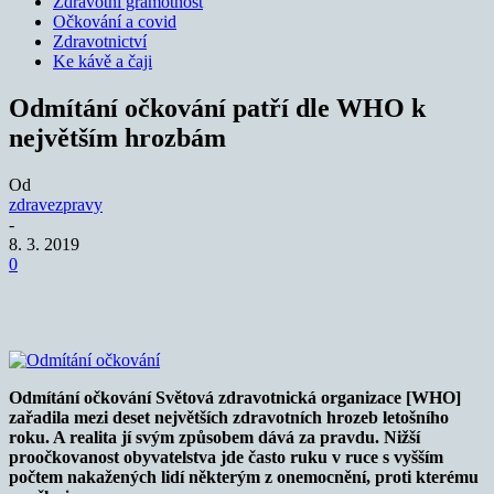
Zdravotní gramotnost
Očkování a covid
Zdravotnictví
Ke kávě a čaji
Odmítání očkování patří dle WHO k
největším hrozbám
Od
zdravezpravy
-
8. 3. 2019
0
Odmítání očkování Světová zdravotnická organizace [WHO]
zařadila mezi deset největších zdravotních hrozeb letošního
roku. A realita jí svým způsobem dává za pravdu. Nižší
proočkovanost obyvatelstva jde často ruku v ruce s vyšším
počtem nakažených lidí některým z onemocnění, proti kterému