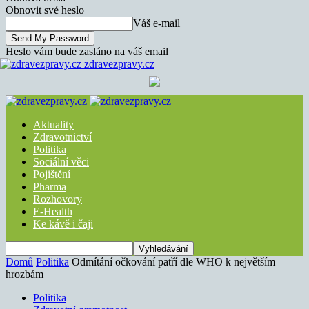
Obnovit své heslo
Váš e-mail
Heslo vám bude zasláno na váš email
zdravezpravy.cz
Aktuality
Zdravotnictví
Politika
Sociální věci
Pojištění
Pharma
Rozhovory
E-Health
Ke kávě i čaji
Domů
Politika
Odmítání očkování patří dle WHO k největším
hrozbám
Politika