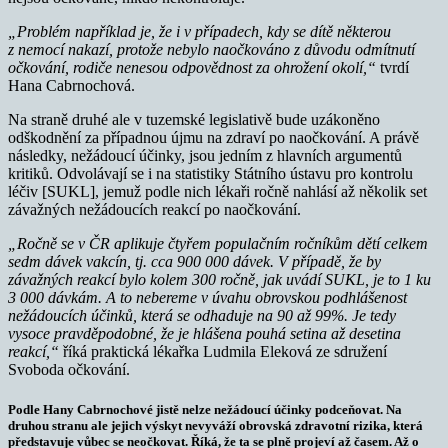
„Problém například je, že i v případech, kdy se dítě některou
z nemocí nakazí, protože nebylo naočkováno z důvodu odmítnutí
očkování, rodiče nenesou odpovědnost za ohrožení okolí,“
tvrdí
Hana Cabrnochová.
Na straně druhé ale v tuzemské legislativě bude uzákoněno
odškodnění za případnou újmu na zdraví po naočkování. A právě
následky, nežádoucí účinky, jsou jedním z hlavních argumentů
kritiků. Odvolávají se i na statistiky Státního ústavu pro kontrolu
léčiv [SUKL], jemuž podle nich lékaři ročně nahlásí až několik set
závažných nežádoucích reakcí po naočkování.
„Ročně se v ČR aplikuje čtyřem populačním ročníkům dětí celkem
sedm dávek vakcín, tj. cca 900 000 dávek. V případě, že by
závažných reakcí bylo kolem 300 ročně, jak uvádí SUKL, je to 1 ku
3 000 dávkám. A to nebereme v úvahu obrovskou podhlášenost
nežádoucích účinků, která se odhaduje na 90 až 99%. Je tedy
vysoce pravděpodobné, že je hlášena pouhá setina až desetina
reakcí,“
říká praktická lékařka Ludmila Eleková ze sdružení
Svoboda očkování.
Podle Hany Cabrnochové jistě nelze nežádoucí účinky podceňovat. Na
druhou stranu ale jejich výskyt nevyváží obrovská zdravotní rizika, která
představuje vůbec se neočkovat. Říká, že ta se plně projeví až časem. Až o