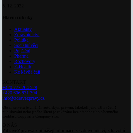
5. 12. 2022
Hlavní rubriky
Aktuality
Zdravotnictví
Politika
Sociální věci
Pojištění
Pharma
Rozhovory
E-Health
Ke kávě i čaji
KONTAKT
+420 777 264 528
+420 606 831 394
info@zdravezpravy.cz
Obsah serveru je chráněn autorským právem. Jakékoli jeho užití včetně
publikování nebo jiného šíření je zakázáno bez předchozího písemného
souhlasu Copywrite Company s.r.o.
O NÁS
ZdraveZpravy.cz
přinášejí informace ze zdravotnictví, zdravotní