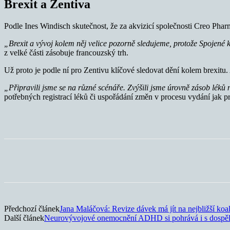
Brexit a Zentiva
Podle Ines Windisch skutečnost, že za akvizicí společnosti Creo Pha
„Brexit a vývoj kolem něj velice pozorně sledujeme, protože
Spojené
k
z velké části zásobuje francouzský trh.
Už proto je podle ní pro Zentivu klíčové sledovat dění kolem brexitu. 
„Připravili jsme se na různé scénáře. Zvýšili jsme úrovně zásob lék
potřebných registrací léků či uspořádání změn v procesu vydání jak pro
Sdílet
Předchozí článek
Jana Maláčová: Revize dávek má jít na nejbližší koal
Další článek
Neurovývojové onemocnění ADHD si pohrává i s dospě