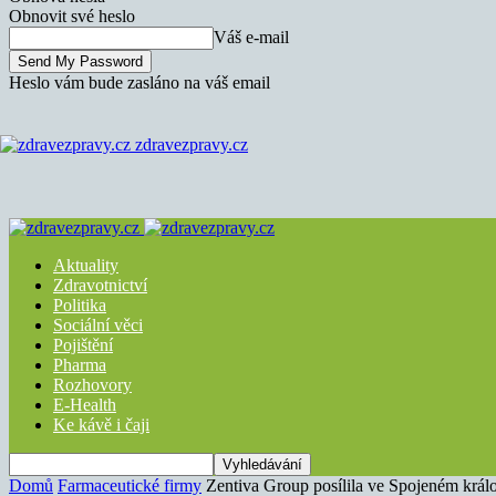
Obnovit své heslo
Váš e-mail
Heslo vám bude zasláno na váš email
zdravezpravy.cz
Aktuality
Zdravotnictví
Politika
Sociální věci
Pojištění
Pharma
Rozhovory
E-Health
Ke kávě i čaji
Domů
Farmaceutické firmy
Zentiva Group posílila ve Spojeném králo