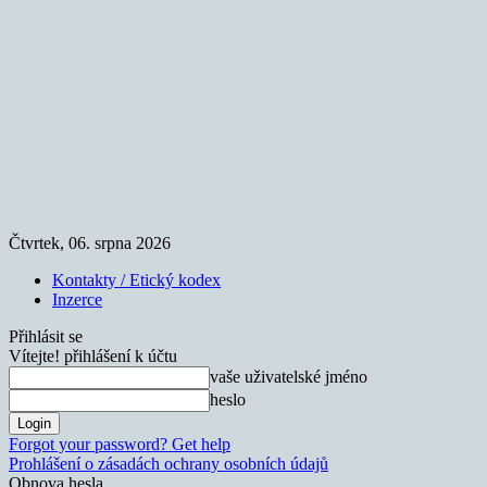
Čtvrtek, 06. srpna 2026
Kontakty / Etický kodex
Inzerce
Přihlásit se
Vítejte! přihlášení k účtu
vaše uživatelské jméno
heslo
Forgot your password? Get help
Prohlášení o zásadách ochrany osobních údajů
Obnova hesla