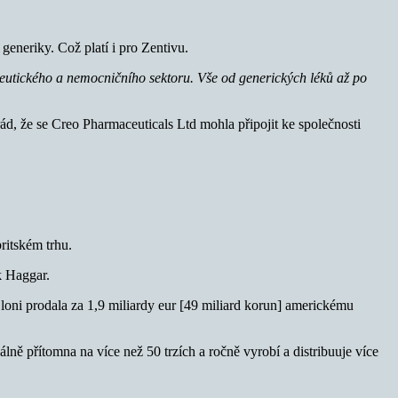
eneriky. Což platí i pro Zentivu.
ceutického a nemocničního sektoru. Vše od generických léků až po
ád, že se Creo Pharmaceuticals Ltd mohla připojit ke společnosti
ritském trhu.
k Haggar.
i loni prodala za 1,9 miliardy eur [49 miliard korun] americkému
álně přítomna na více než 50 trzích a ročně vyrobí a distribuuje více