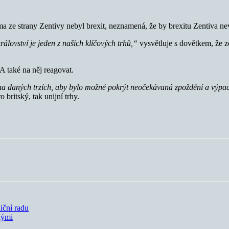
rma ze strany Zentivy nebyl brexit, neznamená, že by brexitu Zentiva 
rálovství je jeden z našich klíčových trhů,“
vysvětluje s dovětkem, že z
A také na něj reagovat.
ů na daných trzích, aby bylo možné pokrýt neočekávaná zpoždění a výp
 britský, tak unijní trhy.
iční radu
lými