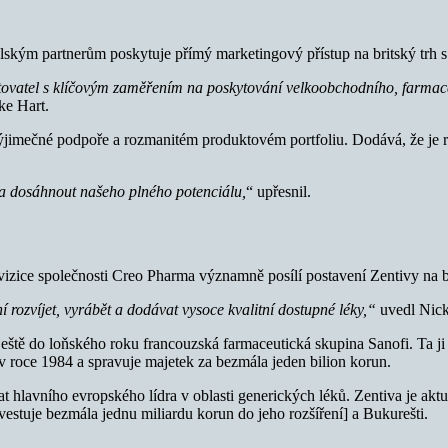
kým partnerům poskytuje přímý marketingový přístup na britský trh s g
oskytovatel s klíčovým zaměřením na poskytování velkoobchodního, farma
ke Hart.
výjimečné podpoře a rozmanitém produktovém portfoliu. Dodává, že je r
a dosáhnout našeho plného potenciálu,
“ upřesnil.
kvizice společnosti Creo Pharma významně posílí postavení Zentivy na b
 rozvíjet, vyrábět a dodávat vysoce kvalitní dostupné léky,“
uvedl Nic
a ještě do loňského roku francouzská farmaceutická skupina Sanofi. Ta j
 v roce 1984 a spravuje majetek za bezmála jeden bilion korun.
lat hlavního evropského lídra v oblasti generických léků. Zentiva je aktu
estuje bezmála jednu miliardu korun do jeho rozšíření] a Bukurešti.