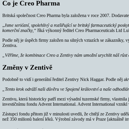
Co je Creo Pharma
Britská společnost Creo Pharma byla založena v roce 2007. Dodavatels
„
Jsme seriózní, spolehlivý a rozšiřující se britský farmaceutický p
komerční značky,“
říká výkonný ředitel Creo Pharmaceuticals Ltd Lu
Podle něj je úspěch firmy založen na silných vztazích se zákazníky, 
Zentiva.
„Věříme, že kombinace Creo a Zentivy nám umožní urychlit náš růst 
Změny v Zentivě
Podobně to vidí i generální ředitel Zentivy Nick Haggar. Podle něj a
„Tento krok odráží naši důvěru ve Spojené království a naše odhodlání
Zentivu, která historicky patří mezi výsadní tuzemské firmy, vlastnil
investičnímu fondu Advent International. Advent International vznikl
Zástupci fondu přitom již v minulosti uvedli, že chtějí ze Zentivy udě
než 350 milionů balení léků. Výrobní závody má v Praze [aktuálně inv