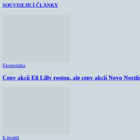
SOUVISEJÍCÍ ČLÁNKY
Ekonomika
Ceny akcií Eli Lilly rostou, ale ceny akcií Novo Nordi
E-health