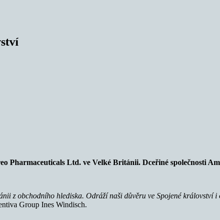
ství
o Pharmaceuticals Ltd. ve Velké Británii. Dceřiné společnosti A
itánii z obchodního hlediska. Odráží naši důvěru ve Spojené království i
 Zentiva Group Ines Windisch.