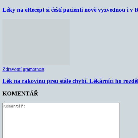
Léky na eRecept si čeští pacienti nově vyzvednou i v
Zdravotní gramotnost
Lék na rakovinu prsu stále chybí. Lékárníci ho rozdě
KOMENTÁŘ