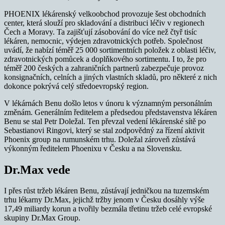
PHOENIX lékárenský velkoobchod provozuje šest obchodních
center, která slouží pro skladování a distribuci léčiv v regionech
Čech a Moravy. Ta zajišťují zásobování do více než čtyř tisíc
lékáren, nemocnic, výdejen zdravotnických potřeb. Společnost
uvádí, že nabízí téměř 25 000 sortimentních položek z oblasti léčiv,
zdravotnických pomůcek a doplňkového sortimentu. I to, že pro
téměř 200 českých a zahraničních partnerů zabezpečuje provoz
konsignačních, celních a jiných vlastních skladů, pro některé z nich
dokonce pokrývá celý středoevropský region.
V lékárnách Benu došlo letos v únoru k významným personálním
změnám. Generálním ředitelem a předsedou představenstva lékáren
Benu se stal Petr Doležal. Ten převzal vedení lékárenské sítě po
Sebastianovi Ringovi, který se stal zodpovědný za řízení aktivit
Phoenix group na rumunském trhu. Doležal zároveň zůstává
výkonným ředitelem Phoenixu v Česku a na Slovensku.
Dr.Max vede
I přes růst tržeb lékáren Benu, zůstávají jedničkou na tuzemském
trhu lékarny Dr.Max, jejichž tržby jenom v Česku dosáhly výše
17,49 miliardy korun a tvořily bezmála třetinu tržeb celé evropské
skupiny Dr.Max Group.