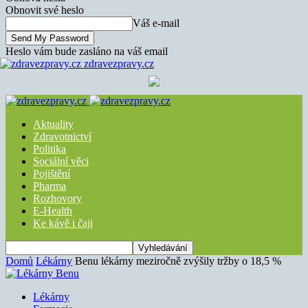
Obnovit své heslo
Váš e-mail
Heslo vám bude zasláno na váš email
zdravezpravy.cz
Aktuality
Zdravotnictví
Politika
Sociální věci
Pojištění
Pharma
Rozhovory
E-Health
Ke kávě i čaji
Domů
Lékárny
Benu lékárny meziročně zvýšily tržby o 18,5 %
Lékárny