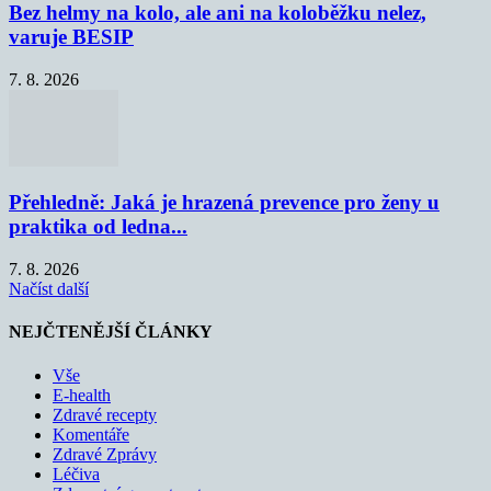
Bez helmy na kolo, ale ani na koloběžku nelez,
varuje BESIP
7. 8. 2026
Přehledně: Jaká je hrazená prevence pro ženy u
praktika od ledna...
7. 8. 2026
Načíst další
NEJČTENĚJŠÍ ČLÁNKY
Vše
E-health
Zdravé recepty
Komentáře
Zdravé Zprávy
Léčiva