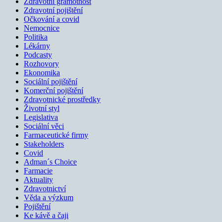
Zdravotní gramotnost
Zdravotní pojištění
Očkování a covid
Nemocnice
Politika
Lékárny
Podcasty
Rozhovory
Ekonomika
Sociální pojištění
Komerční pojištění
Zdravotnické prostředky
Životní styl
Legislativa
Sociální věci
Farmaceutické firmy
Stakeholders
Covid
Adman´s Choice
Farmacie
Aktuality
Zdravotnictví
Věda a výzkum
Pojištění
Ke kávě a čaji