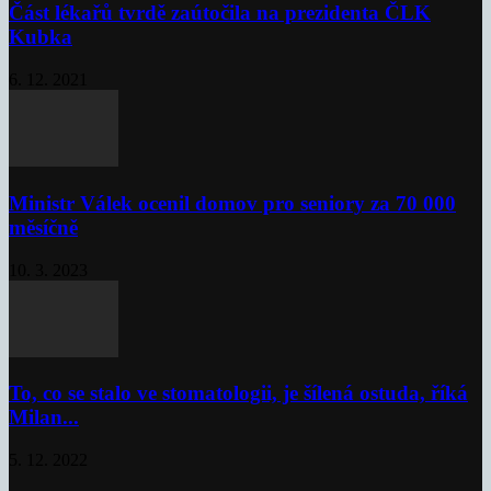
Část lékařů tvrdě zaútočila na prezidenta ČLK
Kubka
6. 12. 2021
Ministr Válek ocenil domov pro seniory za 70 000
měsíčně
10. 3. 2023
To, co se stalo ve stomatologii, je šílená ostuda, říká
Milan...
5. 12. 2022