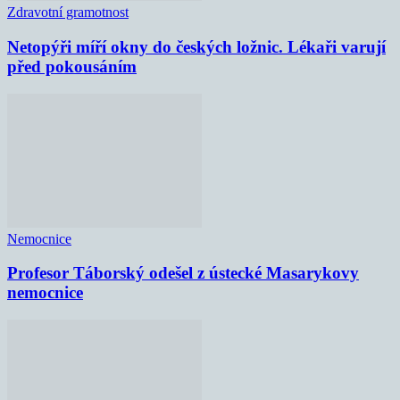
Zdravotní gramotnost
Netopýři míří okny do českých ložnic. Lékaři varují
před pokousáním
Nemocnice
Profesor Táborský odešel z ústecké Masarykovy
nemocnice