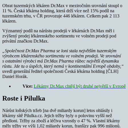
Obrat tuzemských lékáren Dr.Max v meziročním srovnání stoupl o
11 %. Česká lékárna holding, která drží více než 15% podíl na
tuzemském trhu, v ČR provozuje 446 lékáren. Celkem pak 2 113
lékáren.
Významný podíl na nárůstu prodejů v lékárnách Dr.Max měl i
zvýšený prodej lékárenského sortimentu ve volném prodeji pod
privátní značkou Dr.Max.
„Společnost Dr.Max Pharma se loni stala největším tuzemským
výrobcem lékárenského sortimentu ve volném prodeji. Ve srovnání
s ostatními výrobci má Dr.Max Pharma vůbec největší dynamiku
růstu. Jde tu o úspěch, který nemá v kontinentální Evropě obdoby,“
uvedl generální ředitel společnosti Česká lékárna holding [ČLH]
Daniel Horák.
Více:
Lékárny Dr.Max chtějí být druhé největší v Evropě
Roste i Pilulka
Nárůst loňských tržeb [na dvě miliardy korun] letos ohlásily i
lékárny sítě Pilulka.cz. Jejich tržby byly o polovinu vyšší než
předloni. Tržby za zboží a léčiva vzrostly o 47 %. Vlastní lékárny
měly tržby ve výši 1,02 miliardy korun, franšízy pak 996 milionů.