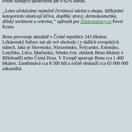
Podle zástupců společnosti jde o 62% nárůst.
„Letos očekáváme nejméně čtvrtinový nárůst e-shopu. Stěžejními
kategoriemi zůstávají léčiva, doplňky stravy, dermokosmetika,
dětský sortiment a veterina,“
upřesnil pro
Zdravezpravy.cz
Pavel
Kraus.
Benu provozuje aktuálně v České republice 243 lékáren.
Lékárenský řetězec má ale své obchody i v dalších evropských
státech. Jako je Slovensko, Nizozemsko, Švýcarsko, Estonsko,
Lotyšsko, Litva, Maďarsko, Srbsko [viz. obrázek Benu lékárny v
Bělehradě] nebo Černá Hora. V Evropě spravuje Benu cca 1 400
lékáren. Zaměstnává cca 8 500 lidí a ročně obslouží cca 65 000 000
zákazníků.