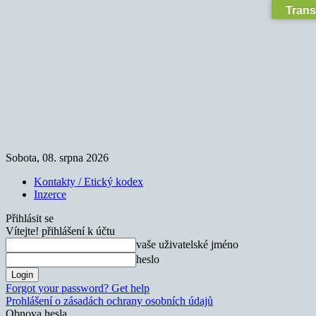
Trans
Sobota, 08. srpna 2026
Kontakty / Etický kodex
Inzerce
Přihlásit se
Vítejte! přihlášení k účtu
vaše uživatelské jméno
heslo
Forgot your password? Get help
Prohlášení o zásadách ochrany osobních údajů
Obnova hesla