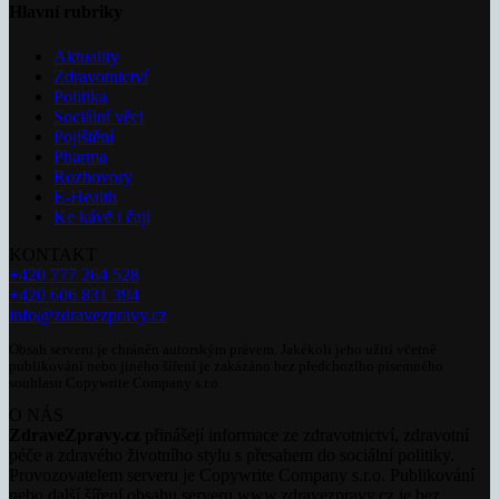
Hlavní rubriky
Aktuality
Zdravotnictví
Politika
Sociální věci
Pojištění
Pharma
Rozhovory
E-Health
Ke kávě i čaji
KONTAKT
+420 777 264 528
+420 606 831 394
info@zdravezpravy.cz
Obsah serveru je chráněn autorským právem. Jakékoli jeho užití včetně
publikování nebo jiného šíření je zakázáno bez předchozího písemného
souhlasu Copywrite Company s.r.o.
O NÁS
ZdraveZpravy.cz
přinášejí informace ze zdravotnictví, zdravotní
péče a zdravého životního stylu s přesahem do sociální politiky.
Provozovatelem serveru je Copywrite Company s.r.o. Publikování
nebo další šíření obsahu serveru www.zdravezpravy.cz je bez