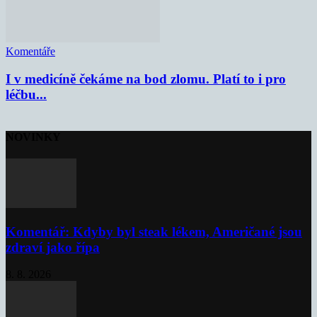
Komentáře
I v medicíně čekáme na bod zlomu. Platí to i pro
léčbu...
NOVINKY
Komentář: Kdyby byl steak lékem, Američané jsou
zdraví jako řípa
8. 8. 2026