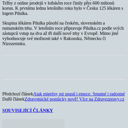
Tržby z online prodejů v loňském roce činily přes 600 milionů
korun. K prvnímu lednu letošního roku bylo v Česku 125 lékáren s
logem Pilulka.
Skupina lékáren Pilulka působí na českém, slovenském a
rumunském trhu. V letošním roce připravuje Pilulka.cz podle svých
zástupců vstup na dva až tři další nové trhy v Evropě. Mimo jiné
vyhodnocuje své možnosti také v Rakousku, Německu či
Nizozemsku.
Předchozí článek
Atak migrény mi spustí i emoce. Smutné i radostné
Další článek
Zdravotnické pomůcky nově! Více na Zdravezpravy.cz
SOUVISEJÍCÍ ČLÁNKY