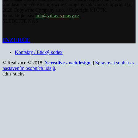
souhlasu společnosti Copywrite Company zakázáno. Copyright [c]
2020 Copywrite Company s.r.o. / Copyright [c] ČTK.
Kontaktujte nás:
info@zdravezpravy.cz
SLEDUJTE NÁS
INZERCE
Kontakty / Etický kodex
© Realizace © 2018,
Xcreative - webdesign
. |
Spravovat souhlas s
nastavením osobních údajů
.
adm_sticky