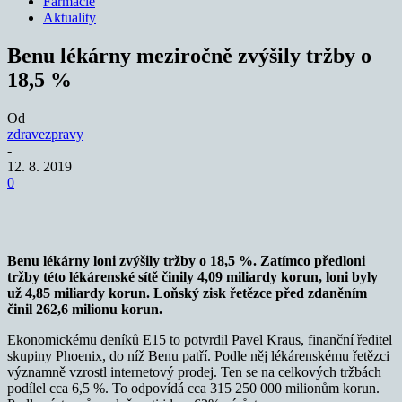
Farmacie
Aktuality
Benu lékárny meziročně zvýšily tržby o
18,5 %
Od
zdravezpravy
-
12. 8. 2019
0
Benu lékárny loni zvýšily tržby o 18,5 %. Zatímco předloni
tržby této lékárenské sítě činily 4,09 miliardy korun, loni byly
už 4,85 miliardy korun. Loňský zisk řetězce před zdaněním
činil
262,6 milionu korun.
Ekonomickému deníků E15 to potvrdil Pavel Kraus, finanční ředitel
skupiny Phoenix, do níž Benu patří. Podle něj lékárenskému řetězci
významně vzrostl internetový prodej. Ten se na celkových tržbách
podílel cca 6,5 %. To odpovídá cca 315 250 000 milionům korun.