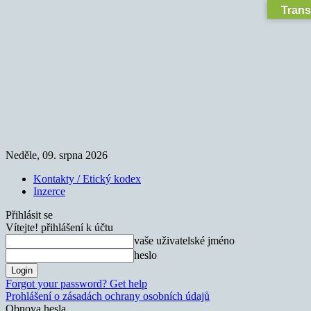
Trans
Neděle, 09. srpna 2026
Kontakty / Etický kodex
Inzerce
Přihlásit se
Vítejte! přihlášení k účtu
vaše uživatelské jméno
heslo
Forgot your password? Get help
Prohlášení o zásadách ochrany osobních údajů
Obnova hesla