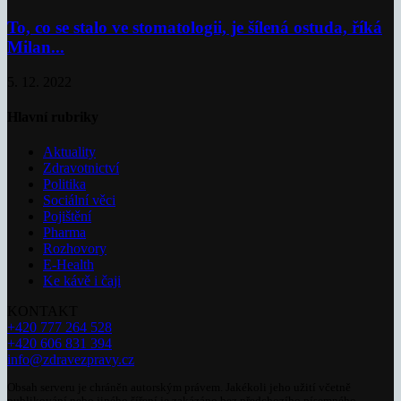
To, co se stalo ve stomatologii, je šílená ostuda, říká
Milan...
5. 12. 2022
Hlavní rubriky
Aktuality
Zdravotnictví
Politika
Sociální věci
Pojištění
Pharma
Rozhovory
E-Health
Ke kávě i čaji
KONTAKT
+420 777 264 528
+420 606 831 394
info@zdravezpravy.cz
Obsah serveru je chráněn autorským právem. Jakékoli jeho užití včetně