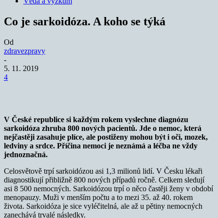
Věda a výzkum
Co je sarkoidóza. A koho se týká
Od
zdravezpravy
-
5. 11. 2019
4
V České republice si každým rokem vyslechne diagnózu
sarkoidóza zhruba 800 nových pacientů. Jde o nemoc, která
nejčastěji zasahuje plíce, ale postiženy mohou být i oči, mozek,
ledviny a srdce. Příčina nemoci je neznámá a léčba ne vždy
jednoznačná.
Celosvětově trpí sarkoidózou asi 1,3 milionů lidí. V Česku lékaři
diagnostikují přibližně 800 nových případů ročně. Celkem sledují
asi 8 500 nemocných. Sarkoidózou trpí o něco častěji ženy v období
menopauzy. Muži v menším počtu a to mezi 35. až 40. rokem
života. Sarkoidóza je sice vyléčitelná, ale až u pětiny nemocných
zanechává trvalé následky.