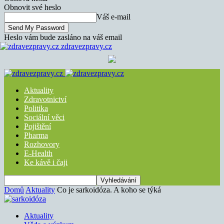
Obnovit své heslo
Váš e-mail
Heslo vám bude zasláno na váš email
zdravezpravy.cz
Aktuality
Zdravotnictví
Politika
Sociální věci
Pojištění
Pharma
Rozhovory
E-Health
Ke kávě i čaji
Domů
Aktuality
Co je sarkoidóza. A koho se týká
Aktuality