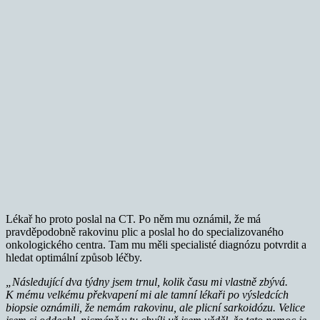
Lékař ho proto poslal na CT. Po něm mu oznámil, že má
pravděpodobně rakovinu plic a poslal ho do specializovaného
onkologického centra. Tam mu měli specialisté diagnózu potvrdit a
hledat optimální způsob léčby.
„Následující dva týdny jsem trnul, kolik času mi vlastně zbývá.
K mému velkému překvapení mi ale tamní lékaři po výsledcích
biopsie oznámili, že nemám rakovinu, ale plicní sarkoidózu. Velice