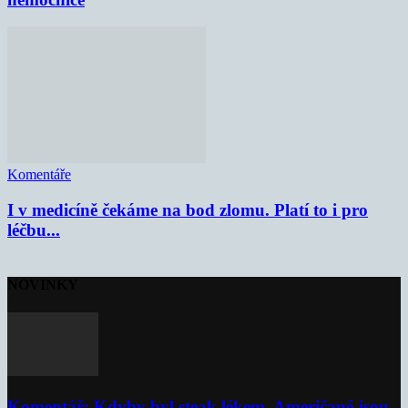
Komentáře
I v medicíně čekáme na bod zlomu. Platí to i pro
léčbu...
NOVINKY
Komentář: Kdyby byl steak lékem, Američané jsou