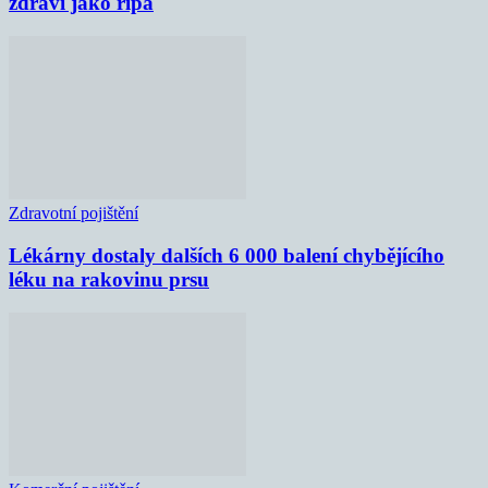
zdraví jako řípa
Zdravotní pojištění
Lékárny dostaly dalších 6 000 balení chybějícího
léku na rakovinu prsu