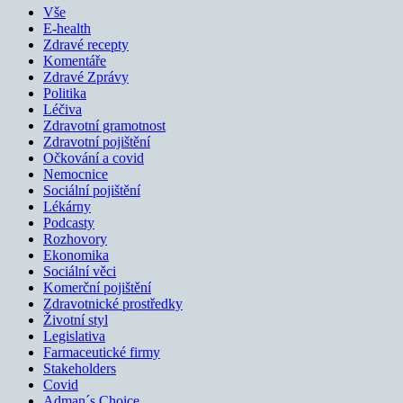
Vše
E-health
Zdravé recepty
Komentáře
Zdravé Zprávy
Politika
Léčiva
Zdravotní gramotnost
Zdravotní pojištění
Očkování a covid
Nemocnice
Sociální pojištění
Lékárny
Podcasty
Rozhovory
Ekonomika
Sociální věci
Komerční pojištění
Zdravotnické prostředky
Životní styl
Legislativa
Farmaceutické firmy
Stakeholders
Covid
Adman´s Choice