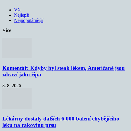
Vše
Nejlepší
Nejpopulárnější
Více
Komentář: Kdyby byl steak lékem, Američané jsou
zdraví jako řípa
8. 8. 2026
Lékárny dostaly dalších 6 000 balení chybějícího
léku na rakovinu prsu