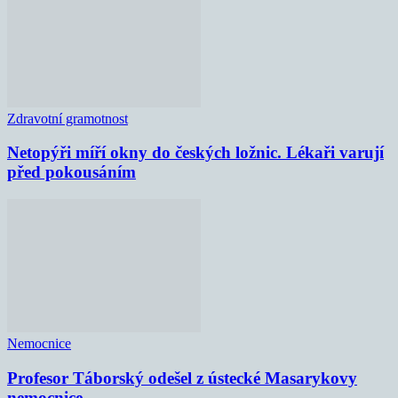
Zdravotní gramotnost
Netopýři míří okny do českých ložnic. Lékaři varují
před pokousáním
Nemocnice
Profesor Táborský odešel z ústecké Masarykovy
nemocnice