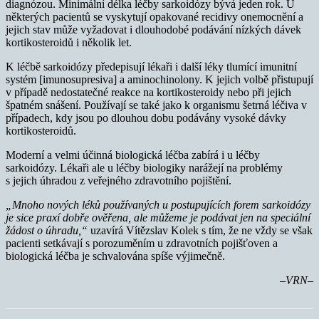
diagnózou. Minimální délka léčby sarkoidózy bývá jeden rok. U
některých pacientů se vyskytují opakované recidivy onemocnění a
jejich stav může vyžadovat i dlouhodobé podávání nízkých dávek
kortikosteroidů i několik let.
K léčbě sarkoidózy předepisují lékaři i další léky tlumící imunitní
systém [imunosupresiva] a aminochinolony. K jejich volbě přistupují
v případě nedostatečné reakce na kortikosteroidy nebo při jejich
špatném snášení. Používají se také jako k organismu šetrná léčiva v
případech, kdy jsou po dlouhou dobu podávány vysoké dávky
kortikosteroidů.
Moderní a velmi účinná biologická léčba zabírá i u léčby
sarkoidózy. Lékaři ale u léčby biologiky narážejí na problémy
s jejich úhradou z veřejného zdravotního pojištění.
„Mnoho nových léků používaných u postupujících forem sarkoidózy
je sice praxí dobře ověřena, ale můžeme je podávat jen na speciální
žádost o úhradu,“
uzavírá Vítězslav Kolek s tím, že ne vždy se však
pacienti setkávají s porozuměním u zdravotních pojišťoven a
biologická léčba je schvalována spíše výjimečně.
–VRN–