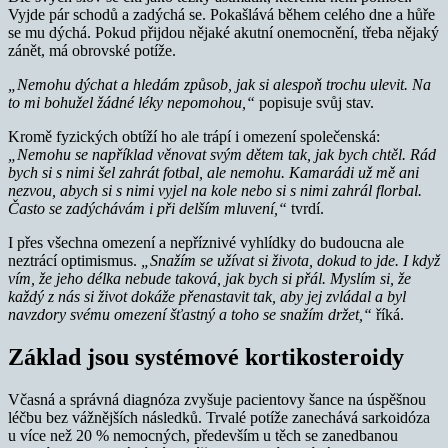
Vyjde pár schodů a zadýchá se. Pokašlává během celého dne a hůře
se mu dýchá. Pokud přijdou nějaké akutní onemocnění, třeba nějaký
zánět, má obrovské potíže.
„Nemohu dýchat a hledám způsob, jak si alespoň trochu ulevit. Na
to mi bohužel žádné léky nepomohou,“
popisuje svůj stav.
Kromě fyzických obtíží ho ale trápí i omezení společenská:
„Nemohu se například věnovat svým dětem tak, jak bych chtěl. Rád
bych si s nimi šel zahrát fotbal, ale nemohu. Kamarádi už mě ani
nezvou, abych si s nimi vyjel na kole nebo si s nimi zahrál florbal.
Často se zadýchávám i při delším mluvení,“
tvrdí.
I přes všechna omezení a nepříznivé vyhlídky do budoucna ale
neztrácí optimismus.
„Snažím se užívat si života, dokud to jde. I když
vím, že jeho délka nebude taková, jak bych si přál. Myslím si, že
každý z nás si život dokáže přenastavit tak, aby jej zvládal a byl
navzdory svému omezení šťastný a toho se snažím držet,“
říká.
Základ jsou systémové kortikosteroidy
Včasná a správná diagnóza zvyšuje pacientovy šance na úspěšnou
léčbu bez vážnějších následků. Trvalé potíže zanechává sarkoidóza
u více než 20 % nemocných, především u těch se zanedbanou