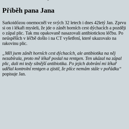
Příběh pana Jana
Sarkoidózou onemocněl ve svých 32 letech i dnes 42letý Jan. Zprvu
si on i lékaři mysleli, že jde o zánět horních cest dýchacích a později
o zápal plic. Tak mu opakovaně nasazovali antibiotickou léčbu. Po
neúspěších v léčbě došlo i na CT vyšetření, které ukazovalo na
rakovinu plic.
„Měl jsem zánět horních cest dýchacích, ale antibiotika na něj
nezabírala, proto mě lékař poslal na rentgen. Ten ukázal na zápal
plic, dali mi tedy silnější antibiotika. Po jejich dobrání mi lékař
udělal kontrolní rentgen a zjistil, že plíce nemám stále v pořádku“
popisuje Jan.