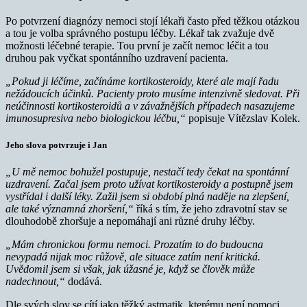
Po potvrzení diagnózy nemoci stojí lékaři často před těžkou otázkou
a tou je volba správného postupu léčby. Lékař tak zvažuje dvě
možnosti léčebné terapie. Tou první je začít nemoc léčit a tou
druhou pak vyčkat spontánního uzdravení pacienta.
„Pokud ji léčíme, začínáme kortikosteroidy, které ale mají řadu
nežádoucích účinků. Pacienty proto musíme intenzivně sledovat. Při
neúčinnosti kortikosteroidů a v závažnějších případech nasazujeme
imunosupresiva nebo biologickou léčbu,“
popisuje Vítězslav Kolek.
Jeho slova potvrzuje i Jan
„U mě nemoc bohužel postupuje, nestačí tedy čekat na spontánní
uzdravení. Začal jsem proto užívat kortikosteroidy a postupně jsem
vystřídal i další léky. Zažil jsem si období plná naděje na zlepšení,
ale také významná zhoršení,“
říká s tím, že jeho zdravotní stav se
dlouhodobě zhoršuje a nepomáhají ani různé druhy léčby.
„Mám chronickou formu nemoci. Prozatím to do budoucna
nevypadá nijak moc růžově, ale situace zatím není kritická.
Uvědomil jsem si však, jak úžasné je, když se člověk může
nadechnout,“
dodává.
Dle svých slov se cítí jako těžký astmatik, kterému není pomoci.