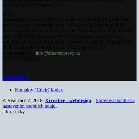
publikování nebo jiného šíření je zakázáno bez předchozího písemného
souhlasu Copywrite Company s.r.o.
O NÁS
ZdraveZpravy.cz
přinášejí informace ze zdravotnictví, zdravotní
péče a zdravého životního stylu s přesahem do sociální politiky.
Provozovatelem serveru je Copywrite Company s.r.o. Publikování
nebo další šíření obsahu serveru www.zdravezpravy.cz je bez
souhlasu společnosti Copywrite Company zakázáno. Copyright [c]
2020 Copywrite Company s.r.o. / Copyright [c] ČTK.
Kontaktujte nás:
info@zdravezpravy.cz
SLEDUJTE NÁS
INZERCE
Kontakty / Etický kodex
© Realizace © 2018,
Xcreative - webdesign
. |
Spravovat souhlas s
nastavením osobních údajů
.
adm_sticky