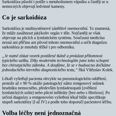
Sarkoidóza působí i potíže s metabolismem vápníku a častěji se u
nemocných objevují ledvinné kameny.
Co je sarkoidóza
Sarkoidóza je multisystémové zánětlivé onemocnění. To znamená,
že může zasáhnout jakýkoliv orgán v těle. Nejčastěji se však
objevuje na plicích a lymfatickém systému. Současná medicína
nezná ani příčinu ani původ tohoto onemocnění a určit diagnózu
sarkoidóza je mnohdy těžké i pro odborníka.
„Je nutné získat vzorek postižené tkáně a prokázat přítomnost
typického uzlíku. Díky moderním technologiím jsme toho schopni
bez chirurgického zákroku. A doufáme, že se v budoucnu dočkáme
jednoduchého krevního diagnostického testu,“
říká Vítězslav Kolek.
Lékaři vyšetřují pacienta obvykle na pneumologickém oddělení,
protože až v 90 % ukáže patologický nález rentgenový snímek
hrudníku nemocného, především lymfadenopatii [zvětšení
lymfatických uzlin] nebo plicní infiltráty [bez nebo s fibrózou]. Po
určení diagnózy a rentgenovém vyšetření lékař blíže specifikuje
stupeň sarkoidózy [I až IV] a podle toho doporučí pacientovi léčbu.
Volba léčby není jednoznačná