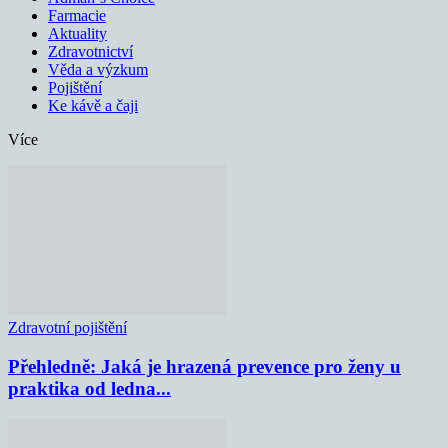
Farmacie
Aktuality
Zdravotnictví
Věda a výzkum
Pojištění
Ke kávě a čaji
Více
Zdravotní pojištění
Přehledně: Jaká je hrazená prevence pro ženy u
praktika od ledna...