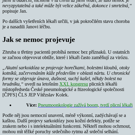
jsem si oddechl, nicméně v tu chvíli už jsem věděl, že tato nemoc je
nevyzpytatelná a také může být velice zákeřná, dokonce i smrtelná,“
popisuje Jan.
Po dalších vyšetřeních lékaři určili, v jak pokročilém stavu choroba
je a nasadili Janovi léčbu.
Jak se nemoc projevuje
Zhruba u třetiny pacientů probíhá nemoc bez příznaků. U ostatních
se začnou objevovat obtíže, které i lékaři často zaměňují za virózu.
„Akutní sarkoidóza se projevuje horečkami, bolestmi kloubů, otoky
kotníků, začervenáním kůže především v oblasti nártu. U chronické
formy se objevuje únava, dušnost, suchý kašel, někdy bolest na
hrudníku,“
uvedl na letošním
XXI. kongresu
plicních lékařů
místopředseda České pneumologické a ftizeologické společnosti
[ČPFS] ČLS JEP Vítězslav Kolek.
Více:
Pneumoonkologie zažívá boom, tvrdí plicní lékaři
Podle něj jsou nemocní unavení, méně výkonní, zadýchávají se a
kašlou. Další projevy sarkoidózy jsou kožní defekty, potíže se
zrakem nebo i s intelektuálními funkcemi. Někteří mohou ochrnout,
mohou mít těžké poruchy srdečního rytmu až srdeční selhání.