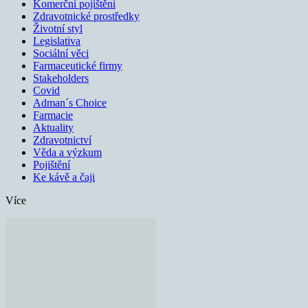
Komerční pojištění
Zdravotnické prostředky
Životní styl
Legislativa
Sociální věci
Farmaceutické firmy
Stakeholders
Covid
Adman´s Choice
Farmacie
Aktuality
Zdravotnictví
Věda a výzkum
Pojištění
Ke kávě a čaji
Více