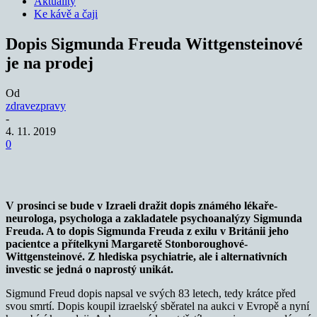
Aktuality
Ke kávě a čaji
Dopis Sigmunda Freuda Wittgensteinové
je na prodej
Od
zdravezpravy
-
4. 11. 2019
0
V prosinci se bude v Izraeli dražit
dopis známého lékaře-
neurologa, psychologa a zakladatele psychoanalýzy Sigmunda
Freuda. A to dopis Sigmunda Freuda z exilu v Británii jeho
pacientce a přítelkyni Margaretě Stonboroughové-
Wittgensteinové. Z hlediska psychiatrie, ale i alternativních
investic se jedná o naprostý unikát.
Sigmund Freud dopis napsal ve svých 83 letech, tedy krátce před
svou smrtí. Dopis koupil izraelský sběratel na aukci v Evropě a nyní