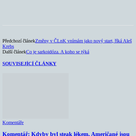
Předchozí článek
Změny v ČLnK vnímám jako nový start, říká Aleš
Krebs
Další článek
Co je sarkoidóza. A koho se týká
SOUVISEJÍCÍ ČLÁNKY
Komentáře
Komentář: Kdyby byl steak lékem, Američané jsou