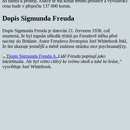
ho nabízí k prodeji. Aukce se má konat třetího prosince a vyvolávací
cena bude v přepočtu 137 000 korun.
Dopis Sigmunda Freuda
Dopis Sigmunda Freuda je datován 21. červnem 1938, což
znamená, že byl napsán několik týdnů po Freudově útěku před
nacisty do Británie. Autor Freudova životopisu Joel Whitebook řekl,
že list ukazuje jemnější a méně známou stránku otce psychoanalýzy.
„
Lidé Freuda popisují jako
intelektuála. Ale byl velmi citlivý ke svému okolí a také ke kráse,“
vysvětluje Joel Whitebook.