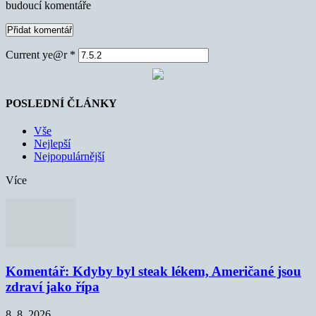
budoucí komentáře
Current ye@r
*
POSLEDNÍ ČLÁNKY
Vše
Nejlepší
Nejpopulárnější
Více
Komentář: Kdyby byl steak lékem, Američané jsou
zdraví jako řípa
8. 8. 2026