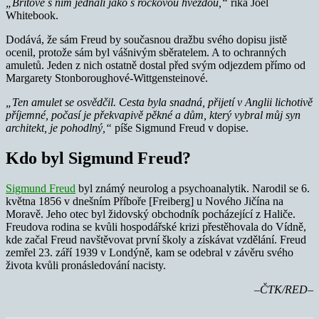
„Britové s ním jednali jako s rockovou hvězdou,“
říká Joel
Whitebook.
Dodává, že sám Freud by současnou dražbu svého dopisu jistě
ocenil, protože sám byl vášnivým sběratelem. A to ochranných
amuletů. Jeden z nich ostatně dostal před svým odjezdem přímo od
Margarety Stonboroughové-Wittgensteinové.
„Ten amulet se osvědčil. Cesta byla snadná, přijetí v Anglii lichotivě
příjemné, počasí je překvapivě pěkné a dům, který vybral můj syn
architekt, je pohodlný,“
píše Sigmund Freud v dopise.
Kdo byl Sigmund Freud?
Sigmund Freud
byl známý neurolog a psychoanalytik. Narodil se 6.
května 1856 v dnešním Příboře [Freiberg] u Nového Jičína na
Moravě. Jeho otec byl židovský obchodník pocházející z Haliče.
Freudova rodina se kvůli hospodářské krizi přestěhovala do Vídně,
kde začal Freud navštěvovat první školy a získávat vzdělání. Freud
zemřel 23. září 1939 v Londýně, kam se odebral v závěru svého
života kvůli pronásledování nacisty.
–ČTK/RED–