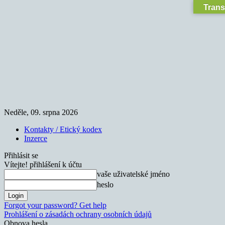
Trans
Neděle, 09. srpna 2026
Kontakty / Etický kodex
Inzerce
Přihlásit se
Vítejte! přihlášení k účtu
vaše uživatelské jméno
heslo
Forgot your password? Get help
Prohlášení o zásadách ochrany osobních údajů
Obnova hesla