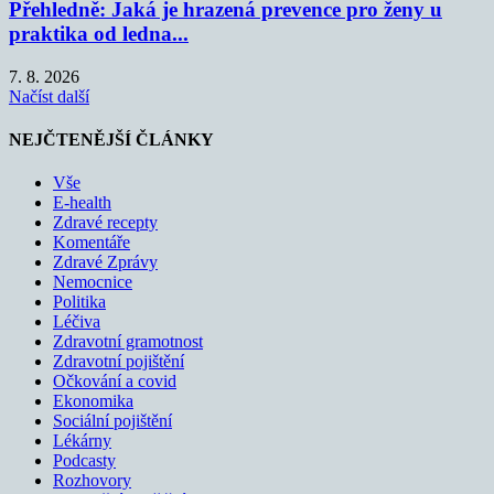
Přehledně: Jaká je hrazená prevence pro ženy u
praktika od ledna...
7. 8. 2026
Načíst další
NEJČTENĚJŠÍ ČLÁNKY
Vše
E-health
Zdravé recepty
Komentáře
Zdravé Zprávy
Nemocnice
Politika
Léčiva
Zdravotní gramotnost
Zdravotní pojištění
Očkování a covid
Ekonomika
Sociální pojištění
Lékárny
Podcasty
Rozhovory