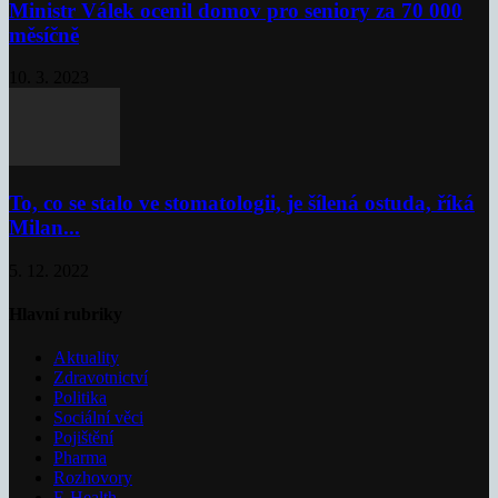
Ministr Válek ocenil domov pro seniory za 70 000
měsíčně
10. 3. 2023
To, co se stalo ve stomatologii, je šílená ostuda, říká
Milan...
5. 12. 2022
Hlavní rubriky
Aktuality
Zdravotnictví
Politika
Sociální věci
Pojištění
Pharma
Rozhovory
E-Health