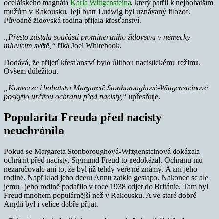
ocelářského magnáta
Karla Wittgensteina
, který patřil k nejbohatším
mužům v Rakousku. Její bratr Ludwig byl uznávaný filozof.
Původně židovská rodina přijala křesťanství.
„Přesto zůstala součástí prominentního židovstva v německy
mluvícím světě,“
říká Joel Whitebook.
Dodává, že přijetí křesťanství bylo úlitbou nacistickému režimu.
Ovšem důležitou.
„Konverze i bohatství Margaretě Stonboroughové-Wittgensteinové
poskytlo určitou ochranu před nacisty,“
upřesňuje.
Popularita Freuda před nacisty
neuchránila
Pokud se Margareta Stonboroughová-Wittgensteinová dokázala
ochránit před nacisty, Sigmund Freud to nedokázal. Ochranu mu
nezaručovalo ani to, že byl již tehdy veřejně známý. A ani jeho
rodině. Například jeho dceru Annu zatklo gestapo. Nakonec se ale
jemu i jeho rodině podařilo v roce 1938 odjet do Británie. Tam byl
Freud mnohem populárnější než v Rakousku. A ve staré dobré
Anglii byl i velice dobře přijat.