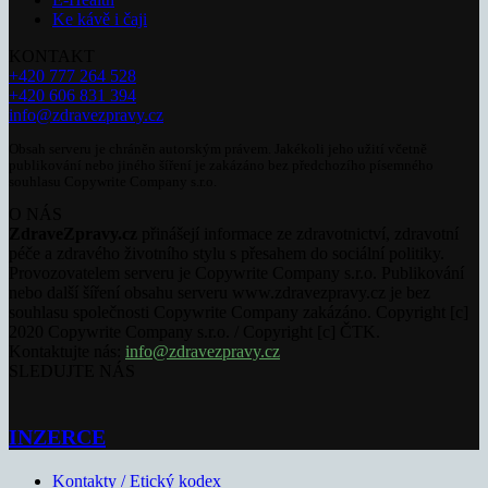
Ke kávě i čaji
KONTAKT
+420 777 264 528
+420 606 831 394
info@zdravezpravy.cz
Obsah serveru je chráněn autorským právem. Jakékoli jeho užití včetně
publikování nebo jiného šíření je zakázáno bez předchozího písemného
souhlasu Copywrite Company s.r.o.
O NÁS
ZdraveZpravy.cz
přinášejí informace ze zdravotnictví, zdravotní
péče a zdravého životního stylu s přesahem do sociální politiky.
Provozovatelem serveru je Copywrite Company s.r.o. Publikování
nebo další šíření obsahu serveru www.zdravezpravy.cz je bez
souhlasu společnosti Copywrite Company zakázáno. Copyright [c]
2020 Copywrite Company s.r.o. / Copyright [c] ČTK.
Kontaktujte nás:
info@zdravezpravy.cz
SLEDUJTE NÁS
INZERCE
Kontakty / Etický kodex