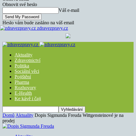
Obnovit své heslo
Váš e-mail
Heslo vám bude zasláno na váš email
zdravezpravy.cz
Aktuality
Zdravotnictví
Politika
Sociální věci
Pojištění
Pharma
Rozhovory
E-Health
Ke kávě i čaji
Domů
Aktuality
Dopis Sigmunda Freuda Wittgensteinové je na
prodej