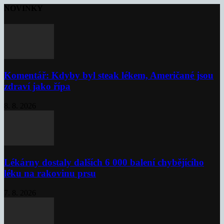
NOVINKY
Komentář: Kdyby byl steak lékem, Američané jsou
zdraví jako řípa
8. 8. 2026
Lékárny dostaly dalších 6 000 balení chybějícího
léku na rakovinu prsu
7. 8. 2026