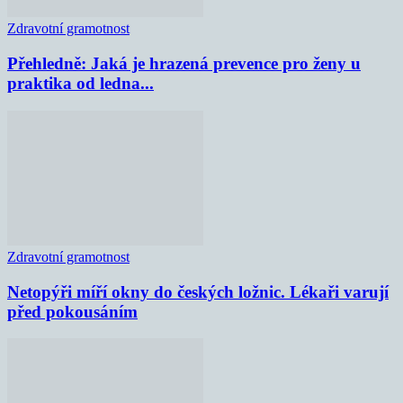
Zdravotní gramotnost
Přehledně: Jaká je hrazená prevence pro ženy u
praktika od ledna...
Zdravotní gramotnost
Netopýři míří okny do českých ložnic. Lékaři varují
před pokousáním