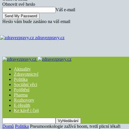
Obnovit své heslo
Váš e-mail
Heslo vám bude zasláno na váš email
zdravezpravy.cz
Aktuality
Zdravotnictví
Politika
Sociální věci
Pojištění
Pharma
Rozhovory
E-Health
Ke kávě i čaji
Domů
Politika
Pneumoonkologie zažívá boom, tvrdí plicní lékaři