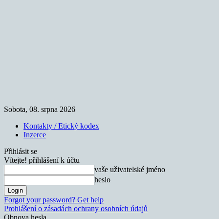
Sobota, 08. srpna 2026
Kontakty / Etický kodex
Inzerce
Přihlásit se
Vítejte! přihlášení k účtu
vaše uživatelské jméno
heslo
Forgot your password? Get help
Prohlášení o zásadách ochrany osobních údajů
Obnova hesla