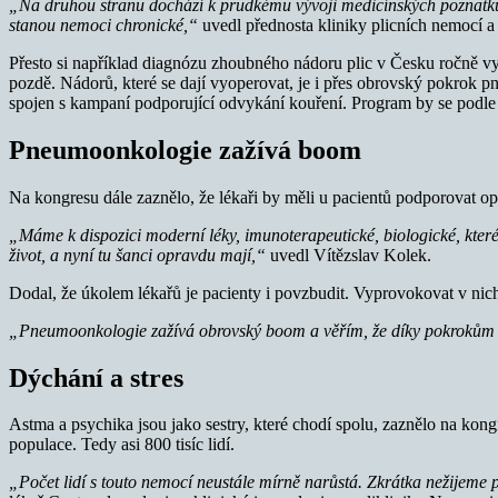
„
Na druhou stranu dochází k prudkému vývoji medicínských poznatků 
stanou nemoci chronické,“
uvedl přednosta kliniky plicních nemocí 
Přesto si například diagnózu zhoubného nádoru plic v Česku ročně vy
pozdě. Nádorů, které se dají vyoperovat, je i přes obrovský pokrok 
spojen s kampaní podporující odvykání kouření. Program by se podle
Pneumoonkologie zažívá boom
Na kongresu dále zaznělo, že lékaři by měli u pacientů podporovat o
„Máme k dispozici moderní léky, imunoterapeutické, biologické, které 
život, a nyní tu šanci opravdu mají,“
uvedl Vítězslav Kolek.
Dodal, že úkolem lékařů je pacienty i povzbudit. Vyprovokovat v nich
„Pneumoonkologie zažívá obrovský boom a věřím, že díky pokrokům 
Dýchání a stres
Astma a psychika jsou jako sestry, které chodí spolu, zaznělo na ko
populace. Tedy asi 800 tisíc lidí.
„Počet lidí s touto nemocí neustále mírně narůstá. Zkrátka nežijem