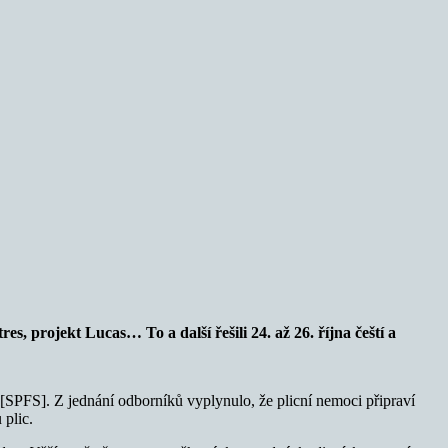
es, projekt Lucas… To a další řešili 24. až 26. října čeští a
SPFS]. Z jednání odborníků vyplynulo, že plicní nemoci připraví
 plic.