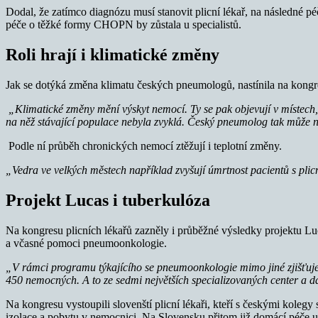
Dodal, že zatímco diagnózu musí stanovit plicní lékař, na následné p
péče o těžké formy CHOPN by zůstala u specialistů.
Roli hrají i klimatické změny
Jak se dotýká změna klimatu českých pneumologů, nastínila na kong
„Klimatické změny mění výskyt nemocí. Ty se pak objevují v místech, 
na něž stávající populace nebyla zvyklá. Český pneumolog tak může n
Podle ní průběh chronických nemocí ztěžují i teplotní změny.
„Vedra ve velkých městech například zvyšují úmrtnost pacientů s pl
Projekt Lucas i tuberkulóza
Na kongresu plicních lékařů zazněly i průběžné výsledky projektu L
a včasné pomoci pneumoonkologie.
„V rámci programu týkajícího se pneumoonkologie m
imo jiné zjišťu
450 nemocných. A to ze sedmi největších specializovaných center
a da
Na kongresu vystoupili slovenští plicní lékaři, kteří s českými koleg
izolace a pobytu v nemocnici. Na Slovensku přitom již domácí péče 