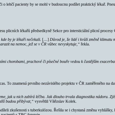
éči o lehčí pacienty by se mohl v budoucnu podílet praktický lékař. P
resu plicních lékařů předsedkyně Sekce pro intersticiální plicní proces
kde by je lékaři nečekali.
[…]
Důvod je, že lidé i kvůli změně klimatu 
arazit na nemoc, jež se v ČR vůbec nevyskytuje,“
řekla.
icními chorobami, prachové či písečné bouře vedou k častějším exacerb
ucas. To znamená prvního nezávislého projektu v ČR zaměřeného na da
jeme, jak u nich zabírá léčba. Jak dlouho trvala diagnostika nádoru.
Zji
lší budou přibývat,“
vysvětlil Vítězslav Kolek.
y sdíleli zkušenosti s tuberkulózou. Řešila se i chystaná změna vyhlášk
u pacientů s TBC funguje.