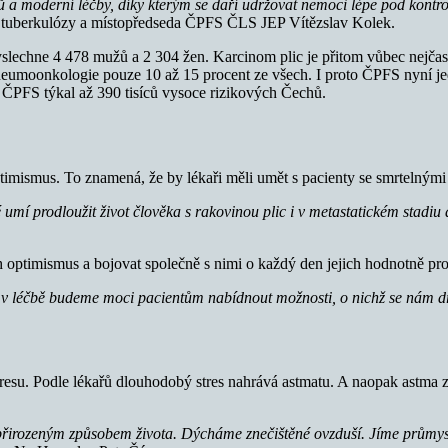
a moderní léčby, díky kterým se daří udržovat nemoci lépe pod kontro
a tuberkulózy a místopředseda ČPFS ČLS JEP Vítězslav Kolek.
slechne 4 478 mužů a 2 304 žen. Karcinom plic je přitom vůbec nejčastě
pneumoonkologie pouze 10 až 15 procent ze všech. I proto ČPFS nyní je
 ČPFS týkal až 390 tisíců vysoce rizikových Čechů.
ptimismus. To znamená, že by lékaři měli umět s pacienty se smrtelný
umí prodloužit život člověka s rakovinou plic i v metastatickém stadiu 
 optimismus a bojovat společně s nimi o každý den jejich hodnotně pro
v léčbě budeme moci pacientům nabídnout možnosti, o nichž se nám d
ngresu. Podle lékařů dlouhodobý stres nahrává astmatu. A naopak astma
e přirozeným způsobem života. Dýcháme znečištěné ovzduší. Jíme prům