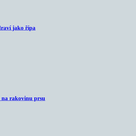
raví jako řípa
u na rakovinu prsu