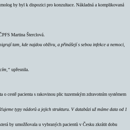
neumolog by byl k dispozici pro konzultace. Nákladná a komplikovaná
y ČPFS Martina Šterclová.
migrují tam, kde najdou obživu, a přinášejí s sebou infekce a nemoci,
acím,“
upřesnila.
ta o cestě pacienta s rakovinou plic tuzemským zdravotním systémem
šťujeme typy nádorů a jejich strukturu. V databázi už máme data od 1
y, která by umožňovala u vybraných pacientů v Česku zkrátit dobu