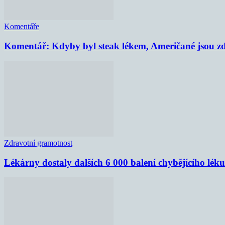
Komentáře
Komentář: Kdyby byl steak lékem, Američané jsou zd
Zdravotní gramotnost
Lékárny dostaly dalších 6 000 balení chybějícího lék