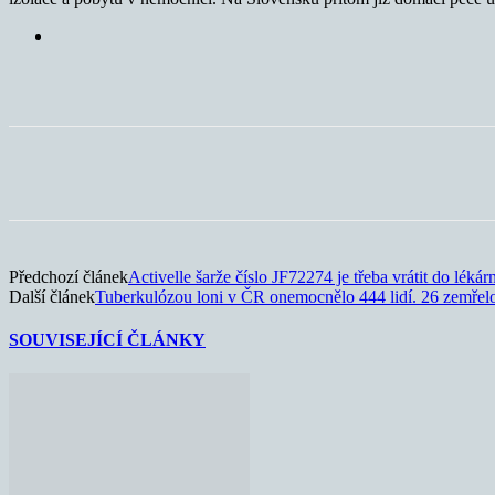
Sdílet
Předchozí článek
Activelle šarže číslo JF72274 je třeba vrátit do lékár
Další článek
Tuberkulózou loni v ČR onemocnělo 444 lidí. 26 zemřel
SOUVISEJÍCÍ ČLÁNKY