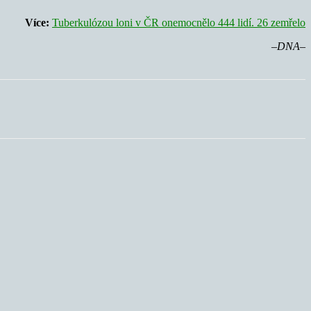
Více:
Tuberkulózou loni v ČR onemocnělo 444 lidí. 26 zemřelo
–DNA–