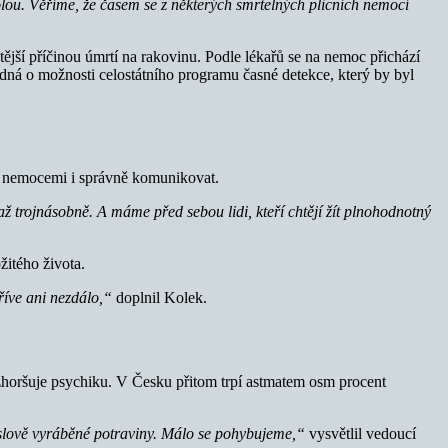
lou. Věříme, že časem se z některých smrtelných plicních nemocí
jší příčinou úmrtí na rakovinu. Podle lékařů se na nemoc přichází
dná o možnosti celostátního programu časné detekce, který by byl
mi nemocemi i správně komunikovat.
až trojnásobně. A máme před sebou lidi, kteří chtějí žít plnohodnotný
žitého života.
říve ani nezdálo,“
doplnil Kolek.
 zhoršuje psychiku. V Česku přitom trpí astmatem osm procent
yslově vyráběné potraviny. Málo se pohybujeme,“
vysvětlil vedoucí