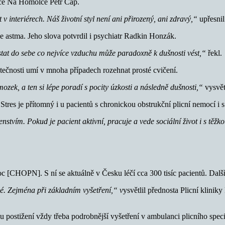
nice Na Homolce Petr Čáp.
v interiérech. Náš životní styl není ani přirozený, ani zdravý,“
upřesnil
je astma. Jeho slova potvrdil i psychiatr Radkin Honzák.
stat do sebe co nejvíce vzduchu může paradoxně k dušnosti vést,“
řekl.
atečnosti umí v mnoha případech rozehnat prosté cvičení.
mozek, a ten si lépe poradí s pocity úzkosti a následně dušnosti,“
vysvětl
Stres je přítomný i u pacientů s chronickou obstrukční plicní nemocí i s
enstvím. Pokud je pacient aktivní, pracuje a vede sociální život i s tě
 [CHOPN]. S ní se aktuálně v Česku léčí cca 300 tisíc pacientů. Dalších
. Zejména při základním vyšetření,“ v
ysvětlil přednosta Plicní klini
u postižení vždy třeba podrobnější vyšetření v ambulanci plicního spec