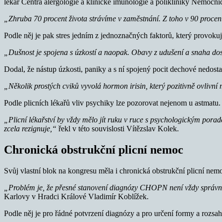
lékař Centra alergologie a klinické imunologie a polikliniky Nemoc
„Zhruba 70 procent života strávíme v zaměstnání. Z toho v 90 procent 
Podle něj je pak stres jedním z jednoznačných faktorů, který provoku
„Dušnost je spojena s úzkostí a naopak. Obavy z udušení a snaha do
Dodal, že nástup úzkosti, paniky a s ní spojený pocit dechové nedost
„Několik prostých cviků vyvolá hormon irisin, který pozitivně ovlivní 
Podle plicních lékařů vliv psychiky lze pozorovat nejenom u astmatu. 
„Plicní lékařství by vždy mělo jít ruku v ruce s psychologickým porad
zcela rezignuje,“
řekl v této souvislosti Vítězslav Kolek.
Chronická obstrukční plicní nemoc
Svůj vlastní blok na kongresu měla i chronická obstrukční plicní nemoc
„Problém je, že přesné stanovení diagnózy CHOPN není vždy správné
Karlovy v Hradci Králové Vladimír Koblížek.
Podle něj je pro řádné potvrzení diagnózy a pro určení formy a rozsah