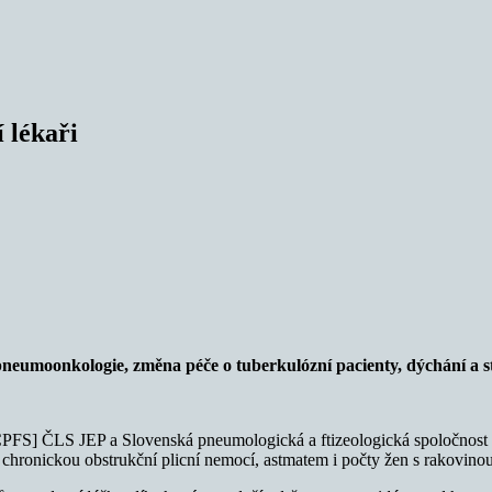
 lékaři
 pneumoonkologie,
změna péče o tuberkulózní pacienty, dýchání a str
PFS] ČLS JEP a Slovenská pneumologická a ftizeologická spoločnost [
 chronickou obstrukční plicní nemocí, astmatem i počty žen s rakovinou