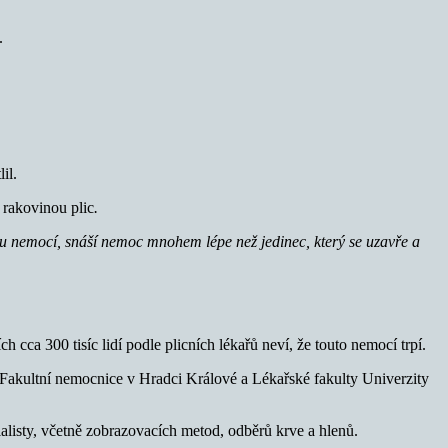
.
il.
 rakovinou plic
.
žkou nemocí, snáší nemoc mnohem lépe než jedinec, který se uzavře a
 cca 300 tisíc lidí podle plicních lékařů neví, že touto nemocí trpí.
ky Fakultní nemocnice v Hradci Králové a Lékařské fakulty Univerzity
ialisty, včetně zobrazovacích metod, odběrů krve a hlenů.