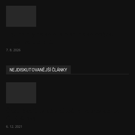
Bez helmy na kolo, ale ani na koloběžku
nelez, varuje BESIP
7. 8. 2026
NEJDISKUTOVANĚJŠÍ ČLÁNKY
Část lékařů tvrdě zaútočila na prezidenta
ČLK Kubka
6. 12. 2021