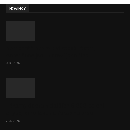
NOVINKY
Komentář: Kdyby byl steak lékem,
Američané jsou zdraví jako řípa
8. 8. 2026
Lékárny dostaly dalších 6 000 balení
chybějícího léku na rakovinu prsu
7. 8. 2026