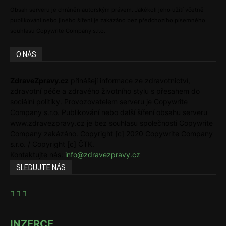
Obsah serveru je chráněn autorským právem. Jakékoli jeho užití včetně
publikování nebo jiného šíření je zakázáno bez předchozího písemného
souhlasu Copywrite Company s.r.o.
O NÁS
ZdraveZpravy.cz
přinášejí informace ze zdravotnictví,
zdravotní péče a zdravého životního stylu s přesahem do
sociální politiky. Provozovatelem serveru je Copywrite
Company s.r.o. Publikování nebo další šíření obsahu serveru
www.zdravezpravy.cz je bez souhlasu společnosti Copywrite
Company zakázáno. Copyright [c] 2020 Copywrite Company
s.r.o. / Copyright [c] ČTK.
Kontaktujte nás:
info@zdravezpravy.cz
SLEDUJTE NÁS
INZERCE