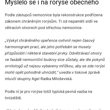
Myslelo se i na rorýse obecného
Podle zástupců nemocnice byla rekonstrukce podřízena
zákonem chráněným rorýsům. Ti od nepaměti sídlí ve
větracích otvorech pod střechou nemocnice.
„
Výskyt chráněného opeřence ovlivnil nejen časový
harmonogram prací, ale jeho potřebám se musely
přizpůsobit i některé stavební prvky. Odvětrávací otvory
ve fasádě nemocniční budovy sice zůstaly, ale dle pokynů
ornitologů už nejsou vybaveny mřížkou, aby se zde rorýsi
mohli opět pohodlně uhnízdit,“
uvedla v tiskové zprávě
mluvčí skupiny Agel Radka Miloševská.
Podle ní je pro rorýse totiž typická pevná vazba na
hnízdiště.