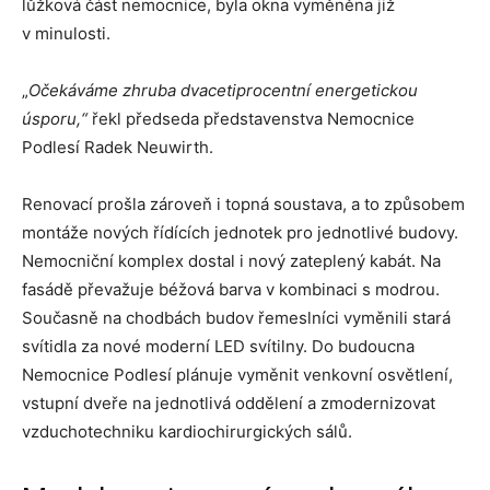
lůžková část nemocnice, byla okna vyměněna již
v minulosti.
„
Očekáváme zhruba dvacetiprocentní energetickou
úsporu,“
řekl předseda představenstva Nemocnice
Podlesí Radek Neuwirth.
Renovací prošla zároveň i topná soustava, a to způsobem
montáže nových řídících jednotek pro jednotlivé budovy.
Nemocniční komplex dostal i nový zateplený kabát. Na
fasádě převažuje béžová barva v kombinaci s modrou.
Současně na chodbách budov řemeslníci vyměnili stará
svítidla za nové moderní LED svítilny. Do budoucna
Nemocnice Podlesí plánuje vyměnit venkovní osvětlení,
vstupní dveře na jednotlivá oddělení a zmodernizovat
vzduchotechniku kardiochirurgických sálů.