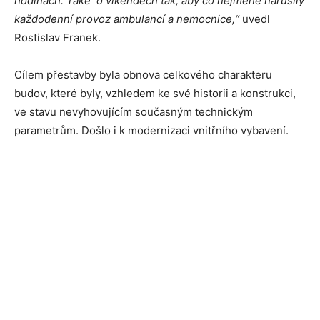
hodinách. Také o víkendech tak, aby co nejméně narušily
každodenní provoz ambulancí a nemocnice,“
uvedl
Rostislav Franek.
Cílem přestavby byla obnova celkového charakteru
budov, které byly, vzhledem ke své historii a konstrukci,
ve stavu nevyhovujícím současným technickým
parametrům. Došlo i k modernizaci vnitřního vybavení.