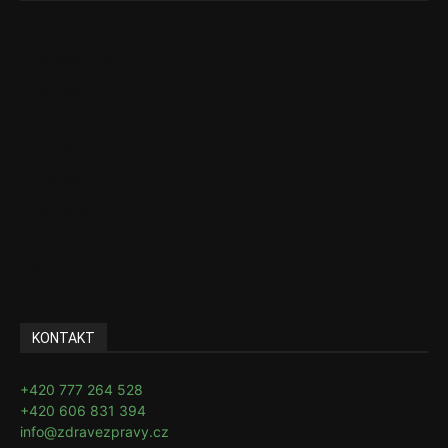
Aktuality
Zdravotnictví
Politika
Sociální věci
Pojištění
Pharma
Rozhovory
E-Health
Ke kávě i čaji
KONTAKT
+420 777 264 528
+420 606 831 394
info@zdravezpravy.cz