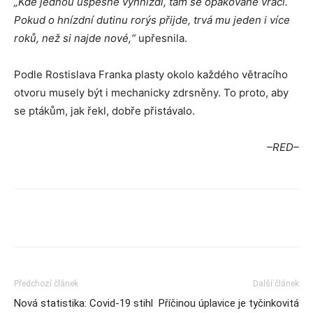
„Kde jednou úspěšně vyhnízdí, tam se opakovaně vrací.
Pokud o hnízdní dutinu rorýs přijde, trvá mu jeden i více
roků, než si najde nové,“
upřesnila.
Podle Rostislava Franka plasty okolo každého větracího
otvoru musely být i mechanicky zdrsněny. To proto, aby
se ptákům, jak řekl, dobře přistávalo.
–RED–
Předchozí článek
Další článek
Nová statistika: Covid-19 stihl
Příčinou úplavice je tyčinkovitá