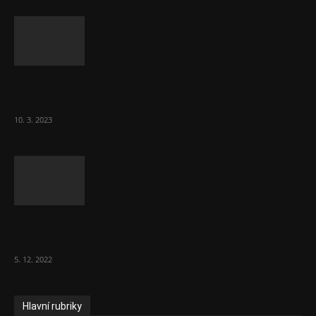
Ministr Válek ocenil domov pro seniory za
70 000 měsíčně
10. 3. 2023
To, co se stalo ve stomatologii, je šílená
ostuda, říká Milan...
5. 12. 2022
Hlavní rubriky