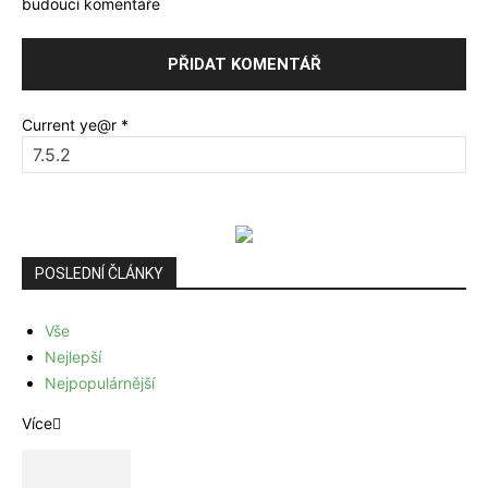
budoucí komentáře
Current ye@r
*
POSLEDNÍ ČLÁNKY
Vše
Nejlepší
Nejpopulárnější
Více