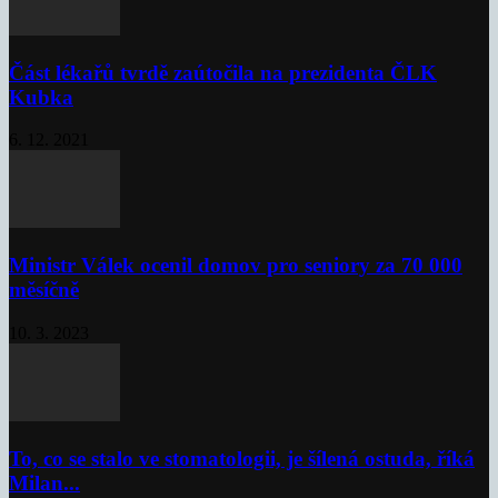
Část lékařů tvrdě zaútočila na prezidenta ČLK
Kubka
6. 12. 2021
Ministr Válek ocenil domov pro seniory za 70 000
měsíčně
10. 3. 2023
To, co se stalo ve stomatologii, je šílená ostuda, říká
Milan...