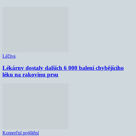
Léčiva
Lékárny dostaly dalších 6 000 balení chybějícího
léku na rakovinu prsu
Komerční pojištění