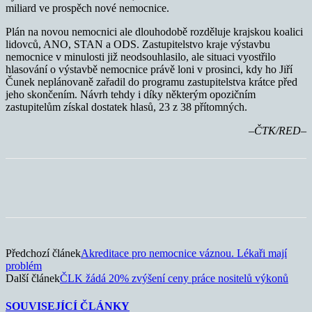
miliard ve prospěch nové nemocnice.
Plán na novou nemocnici ale dlouhodobě rozděluje krajskou koalici
lidovců, ANO, STAN a ODS. Zastupitelstvo kraje výstavbu
nemocnice v minulosti již neodsouhlasilo, ale situaci vyostřilo
hlasování o výstavbě nemocnice právě loni v prosinci, kdy ho Jiří
Čunek neplánovaně zařadil do programu zastupitelstva krátce před
jeho skončením. Návrh tehdy i díky některým opozičním
zastupitelům získal dostatek hlasů, 23 z 38 přítomných.
–ČTK/RED–
Předchozí článek
Akreditace pro nemocnice váznou. Lékaři mají
problém
Další článek
ČLK žádá 20% zvýšení ceny práce nositelů výkonů
SOUVISEJÍCÍ ČLÁNKY