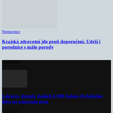
Nemocnice
Krajská zdravotní jde proti doporučení. Udrží i
porodnice s málo porody
NOVINKY
Lékárny dostaly dalších 6 000 balení chybějícího
léku na rakovinu prsu
7. 8. 2026