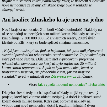
přijme ministerstvo vnitra jednoznačný závěr, že usnesení o výstavbě
nové nemocnice ze strany Zlínského kraje bylo v souladu se
zákony,“
uvádí.
Ani koalice Zlínského kraje není za jedno
Nová krajská nemocnice Zlín budí vášně dlouhodobě. Náklady na
ní se odhadují na necelých osm miliard korun. Náklady na stavbu
kraj plánuje: 2 300 000 000 Kč z vlastních rezerv, 20letý úvěr
ideálně od EIB, který se bude splácet z nájmu nemocnice.
„Když jsem nastoupil do funkce hejtmana, tak jsem měl připravené
stavební povolení na rekonstrukci staré nemocnice.
To
povolení bylo
staré pět nebo šest let. Dále jsem měl vypracovaný projekt na
rekonstrukci nemocnice, za který už bylo zaplaceno 26 milionů
korun starou reprezentací. A pak tu byla nemocnice, která se
propadala v majetku, ale především v tom, jak ten majetek
vypadal,“
uvedl v minulosti pro
Zdravezpravy.cz
Jiří Čunek.
Více:
Jak vypadá moderní nemocnice? Třeba takto
Dle jeho slov si tedy nechal spočítat náklady na již vypracovaný
projekt, který byl v tomto ohledu neúplný, a došel k celkové sumě
kolem deseti miliard korun. Když pak porovnal náklady na
vybudování nové nemocnice, došel k rozdílu minimálně dvou