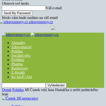
Obnovit své heslo
Váš e-mail
Heslo vám bude zasláno na váš email
zdravezpravy.cz
Aktuality
Zdravotnictví
Politika
Sociální věci
Pojištění
Pharma
Rozhovory
E-Health
Ke kávě i čaji
Domů
Politika
Jiří Čunek viní Jana Hamáčka z nefér politického
boje