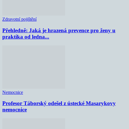
Zdravotní pojištění
Přehledně: Jaká je hrazená prevence pro ženy u
praktika od ledna...
Nemocnice
Profesor Táborský odešel z ústecké Masarykovy
nemocnice