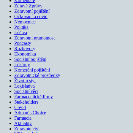
Komentáře
Zdravé Zprávy
Zdravotní pojištění
Očkování a covid
Nemocnice
Politika
Léčiva
Zdravotní gramotnost
Podcasty
Rozhovory
Ekonomika
Sociální pojištění
Lékárny
Komerční pojištění
Zdravotnické prostředky
Životní styl
Legislativa
Sociální věci
Farmaceutické firmy
Stakeholders
Covid
Adman´s Choice
Farmacie
Aktuality
Zdravotnictví