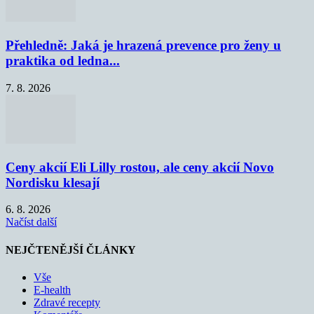
Přehledně: Jaká je hrazená prevence pro ženy u
praktika od ledna...
7. 8. 2026
Ceny akcií Eli Lilly rostou, ale ceny akcií Novo
Nordisku klesají
6. 8. 2026
Načíst další
NEJČTENĚJŠÍ ČLÁNKY
Vše
E-health
Zdravé recepty