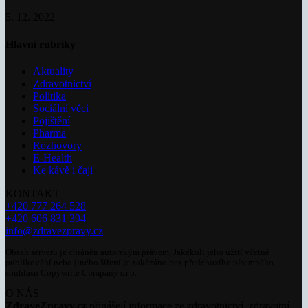
5. 12. 2022
Hlavní rubriky
Aktuality
Zdravotnictví
Politika
Sociální věci
Pojištění
Pharma
Rozhovory
E-Health
Ke kávě i čaji
KONTAKT
+420 777 264 528
+420 606 831 394
info@zdravezpravy.cz
Obsah serveru je chráněn autorským právem. Jakékoli jeho užití včetně
publikování nebo jiného šíření je zakázáno bez předchozího písemného
souhlasu Copywrite Company s.r.o.
O NÁS
ZdraveZpravy.cz
přinášejí informace ze zdravotnictví, zdravotní