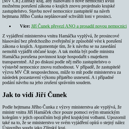
[MV ČR] Zlínský kraj, aby hlasování o nové nemocnici kvůli
možnému porušení zákona o krajích znovu projednalo krajské
zastupitelstvo. Stavbu nové nemocnice zastupitelé na návrh
hejtmana Jiřího Čunka neplánovaně schválili loni v prosinci.
Více:
Jiří Čunek převezl ANO a prosadil novou nemocnici
Z vyjádření ministerstva vnitra Hamáčka vyplývá, že prosincové
hlasování bez předchozího zveřejnění je způsobilé vést k porušení
zákona o krajích. Argumentuje tím, že k návrhu se na zasedání
nemohli vyjádřit občané kraje. A tak mohla být podle ministra
Hamáčka porušena povinnost kraje hospodařit s majetkem
transparentně. Až po diskusi podle něj mělo zastupitelstvo o
výstavbě nemocnice znovu rozhodnout. V případě, že zastupitelé
výzvu MV ČR neuposlechnou, může to mít podle ministerstva za
následek pozastavení výkonu přijatého usnesení. A i případné
podání návrhu na jeho zrušení správním soudem.
Jak to vidí Jiří Čunek
Podle hejtmana Jiřího Čunka z výzvy ministerstva ale vyplývá, že
ministr vnitra Jiří Hamáček chce pouze pomoci svým stranickým
kolegům v jejich opozičním boji před krajskými volbami. Upozornil
také na to, že se ministerstvo ve svém vyjádření opírá o stejný nález
Ústavního soudu jako Zlínský kraj.