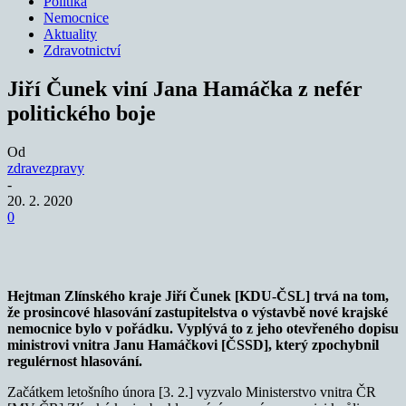
Politika
Nemocnice
Aktuality
Zdravotnictví
Jiří Čunek viní Jana Hamáčka z nefér
politického boje
Od
zdravezpravy
-
20. 2. 2020
0
Hejtman Zlínského kraje Jiří Čunek [KDU-ČSL] trvá na tom,
že prosincové hlasování zastupitelstva o výstavbě nové krajské
nemocnice bylo v pořádku. Vyplývá to z jeho otevřeného
dopisu
ministrovi vnitra Janu Hamáčkovi [ČSSD], který zpochybnil
regulérnost hlasování.
Začátkem letošního února [3. 2.] vyzvalo Ministerstvo vnitra ČR