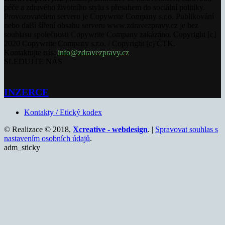
péče a zdravého životního stylu s přesahem do sociální politiky.
Provozovatelem serveru je Copywrite Company s.r.o. Publikování
nebo další šíření obsahu serveru www.zdravezpravy.cz je bez
souhlasu společnosti Copywrite Company zakázáno. Copyright [c]
2020 Copywrite Company s.r.o. / Copyright [c] ČTK.
Kontaktujte nás:
info@zdravezpravy.cz
SLEDUJTE NÁS
INZERCE
Kontakty / Etický kodex
© Realizace © 2018,
Xcreative - webdesign
. |
Spravovat souhlas s
nastavením osobních údajů
.
adm_sticky