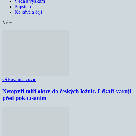
Věda a výzkum
Pojištění
Ke kávě a čaji
Více
Očkování a covid
Netopýři míří okny do českých ložnic. Lékaři varují
před pokousáním