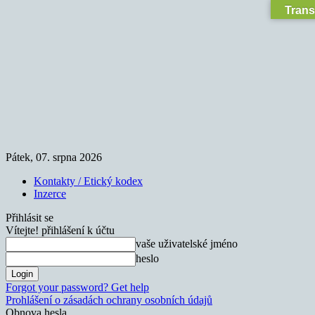
Trans
Pátek, 07. srpna 2026
Kontakty / Etický kodex
Inzerce
Přihlásit se
Vítejte! přihlášení k účtu
vaše uživatelské jméno
heslo
Forgot your password? Get help
Prohlášení o zásadách ochrany osobních údajů
Obnova hesla