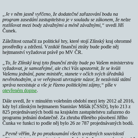
„Je v něm jasně vyřčeno, že dodatečné zařazování bodu na
program zasedání zastupitelstva je v souladu se zákonem, že nelze
rozlišovat mezi body závažnými a méně závažnými,“
uvedl Jiří
Čunek.
Záležitost označil za politické hry, které stojí Zlínský kraj ohromné
prostředky a zdržení. Vzniklé finanční ztráty bude podle něj
hejtmanství vyžadovat právě po MV ČR.
„
To, že Zlínský kraj tyto finanční ztráty bude po Vašem ministerstvu
vyžadovat, je samozřejmé, ale chci Vás upozornit, že se kvůli
Vašemu jednání, pane ministře, stanete v očích svých úředníků
nevěrohodným, a ve veřejnosti utvrzujete názor, že nezávislá státní
správa neexistuje a vše je řízeno politickými zájmy,“
píše v
otevřeném dopise
.
Dále uvedl, že v minulém volebním období mezi lety 2012 až 2016,
kdy byl zlínským hejtmanem Stanislav Mišák [ČSSD], bylo 213 z
825 projednávaných bodů na krajském zastupitelstvu zařazeno do
programu jednání dodatečně. Za zhruba tříletého působení Jiřího
Čunka ve funkci to podle něj bylo 26 ze 787 projednávaných bodů.
„Pevně věřím, že po prozkoumání všech uvedených souvislostí