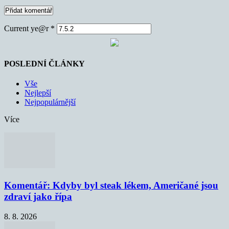
Current ye@r
*
POSLEDNÍ ČLÁNKY
Vše
Nejlepší
Nejpopulárnější
Více
Komentář: Kdyby byl steak lékem, Američané jsou
zdraví jako řípa
8. 8. 2026