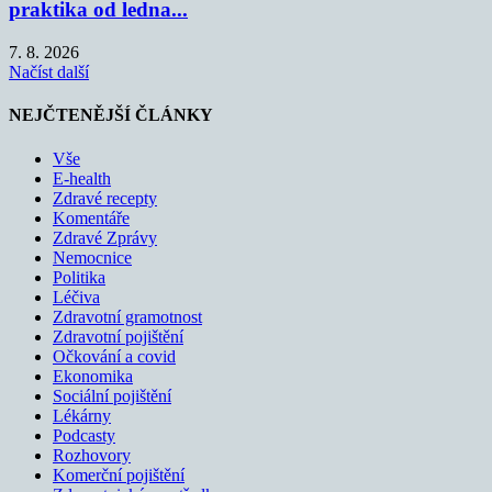
praktika od ledna...
7. 8. 2026
Načíst další
NEJČTENĚJŠÍ ČLÁNKY
Vše
E-health
Zdravé recepty
Komentáře
Zdravé Zprávy
Nemocnice
Politika
Léčiva
Zdravotní gramotnost
Zdravotní pojištění
Očkování a covid
Ekonomika
Sociální pojištění
Lékárny
Podcasty
Rozhovory
Komerční pojištění