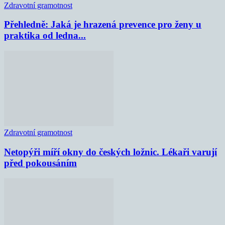
Zdravotní gramotnost
Přehledně: Jaká je hrazená prevence pro ženy u
praktika od ledna...
Zdravotní gramotnost
Netopýři míří okny do českých ložnic. Lékaři varují
před pokousáním