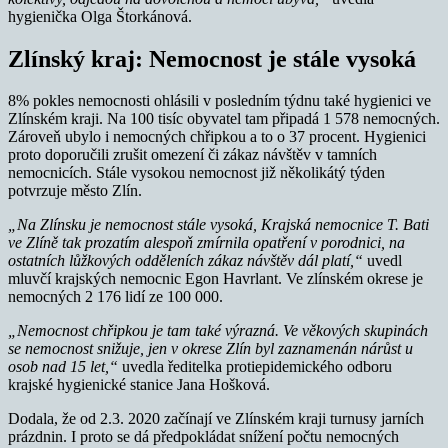
hygienička Olga Štorkánová.
Zlínský kraj: Nemocnost je stále vysoká
8% pokles nemocnosti ohlásili v posledním týdnu také hygienici ve
Zlínském kraji. Na 100 tisíc obyvatel tam připadá 1 578 nemocných.
Zároveň ubylo i nemocných chřipkou a to o 37 procent. Hygienici
proto doporučili zrušit omezení či zákaz návštěv v tamních
nemocnicích. Stále vysokou nemocnost již několikátý týden
potvrzuje město Zlín.
„Na Zlínsku je nemocnost stále vysoká, Krajská nemocnice T. Bati
ve Zlíně tak prozatím alespoň zmírnila opatření v porodnici, na
ostatních lůžkových odděleních zákaz návštěv dál platí,“
uvedl
mluvčí krajských nemocnic Egon Havrlant. Ve zlínském okrese je
nemocných 2 176 lidí ze 100 000.
„Nemocnost chřipkou je tam také výrazná. Ve věkových skupinách
se nemocnost snižuje, jen v okrese Zlín byl zaznamenán nárůst u
osob nad 15 let,“
uvedla ředitelka protiepidemického odboru
krajské hygienické stanice Jana Hošková.
Dodala, že od 2.3. 2020 začínají ve Zlínském kraji turnusy jarních
prázdnin. I proto se dá předpokládat snížení počtu nemocných