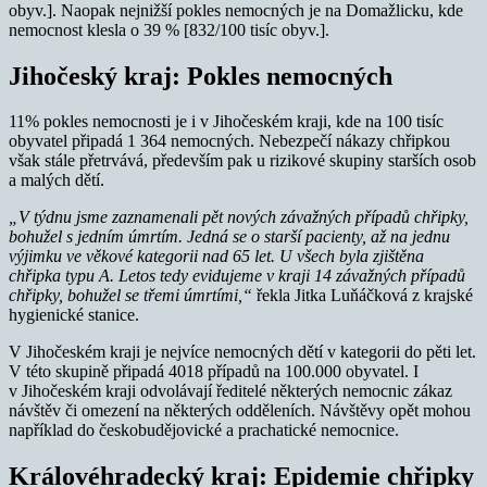
obyv.]. Naopak nejnižší pokles nemocných je na Domažlicku, kde
nemocnost klesla o 39 % [832/100 tisíc obyv.].
Jihočeský kraj: Pokles nemocných
11% pokles nemocnosti je i v Jihočeském kraji, kde na 100 tisíc
obyvatel připadá 1 364 nemocných. Nebezpečí nákazy chřipkou
však stále přetrvává, především pak u rizikové skupiny starších osob
a malých dětí.
„V týdnu jsme zaznamenali pět nových závažných případů chřipky,
bohužel s jedním úmrtím. Jedná se o starší pacienty, až na jednu
výjimku ve věkové kategorii nad 65 let. U všech byla zjištěna
chřipka typu A. Letos tedy evidujeme v kraji 14 závažných případů
chřipky, bohužel se třemi úmrtími,“
řekla Jitka Luňáčková z krajské
hygienické stanice.
V Jihočeském kraji je nejvíce nemocných dětí v kategorii do pěti let.
V této skupině připadá 4018 případů na 100.000 obyvatel. I
v Jihočeském kraji odvolávají ředitelé některých nemocnic zákaz
návštěv či omezení na některých odděleních. Návštěvy opět mohou
například do českobudějovické a prachatické nemocnice.
Královéhradecký kraj: Epidemie chřipky