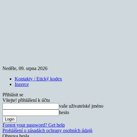
Neděle, 09. srpna 2026
Kontakty / Etický kodex
Inzerce
Přihlásit se
Vítejte! přihlášení k účtu
vaše uživatelské jméno
heslo
Forgot your password? Get help
Prohlášení o zásadách ochrany osobních údajů
Obnova hesla