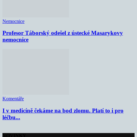
Nemocnice
Profesor Táborský odešel z ústecké Masarykovy
nemocnice
Komentáře
I v medicíně čekáme na bod zlomu. Platí to i pro
léčbu...
NOVINKY