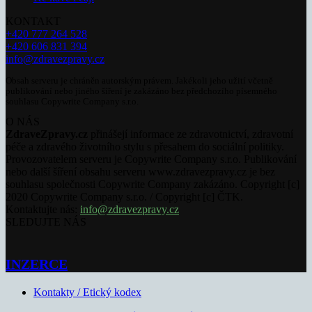
KONTAKT
+420 777 264 528
+420 606 831 394
info@zdravezpravy.cz
Obsah serveru je chráněn autorským právem. Jakékoli jeho užití včetně
publikování nebo jiného šíření je zakázáno bez předchozího písemného
souhlasu Copywrite Company s.r.o.
O NÁS
ZdraveZpravy.cz
přinášejí informace ze zdravotnictví, zdravotní
péče a zdravého životního stylu s přesahem do sociální politiky.
Provozovatelem serveru je Copywrite Company s.r.o. Publikování
nebo další šíření obsahu serveru www.zdravezpravy.cz je bez
souhlasu společnosti Copywrite Company zakázáno. Copyright [c]
2020 Copywrite Company s.r.o. / Copyright [c] ČTK.
Kontaktujte nás:
info@zdravezpravy.cz
SLEDUJTE NÁS
INZERCE
Kontakty / Etický kodex