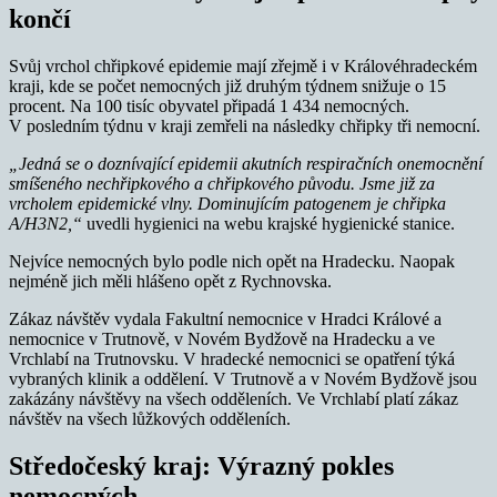
končí
Svůj vrchol chřipkové epidemie mají zřejmě i v Královéhradeckém
kraji, kde se počet nemocných již druhým týdnem snižuje o 15
procent. Na 100 tisíc obyvatel připadá 1 434 nemocných.
V posledním týdnu v kraji zemřeli na následky chřipky tři nemocní.
„Jedná se o doznívající epidemii akutních respiračních onemocnění
smíšeného nechřipkového a chřipkového původu. Jsme již za
vrcholem epidemické vlny. Dominujícím patogenem je chřipka
A/H3N2,“
uvedli hygienici na webu krajské hygienické stanice.
Nejvíce nemocných bylo podle nich opět na Hradecku. Naopak
nejméně jich měli hlášeno opět z Rychnovska.
Zákaz návštěv vydala Fakultní nemocnice v Hradci Králové a
nemocnice v Trutnově, v Novém Bydžově na Hradecku a ve
Vrchlabí na Trutnovsku. V hradecké nemocnici se opatření týká
vybraných klinik a oddělení. V Trutnově a v Novém Bydžově jsou
zakázány návštěvy na všech odděleních. Ve Vrchlabí platí zákaz
návštěv na všech lůžkových odděleních.
Středočeský kraj: Výrazný pokles
nemocných