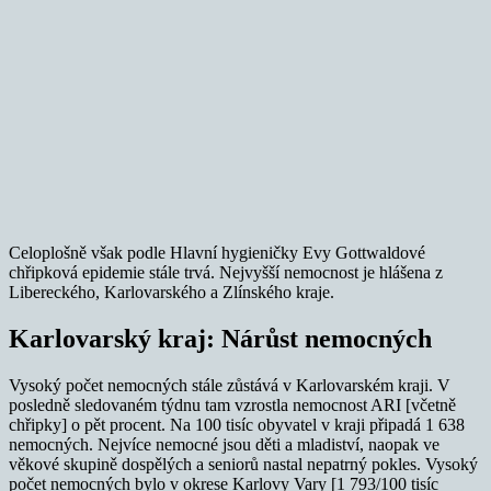
Celoplošně však podle Hlavní hygieničky Evy Gottwaldové
chřipková epidemie stále trvá. Nejvyšší nemocnost je hlášena z
Libereckého, Karlovarského a Zlínského kraje.
Karlovarský kraj: Nárůst nemocných
Vysoký počet nemocných stále zůstává v Karlovarském kraji. V
posledně sledovaném týdnu tam vzrostla nemocnost ARI [včetně
chřipky] o pět procent. Na 100 tisíc obyvatel v kraji připadá 1 638
nemocných. Nejvíce nemocné jsou děti a mladiství, naopak ve
věkové skupině dospělých a seniorů nastal nepatrný pokles. Vysoký
počet nemocných bylo v okrese Karlovy Vary [1 793/100 tisíc