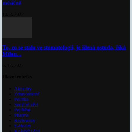
měsíčně
10. 3. 2023
To, co se stalo ve stomatologii, je šílená ostuda, říká
Milan...
5. 12. 2022
Hlavní rubriky
Aktuality
Zdravotnictví
Politika
Sociální věci
Pojištění
Pharma
Rozhovory
E-Health
Ke kávě i čaji