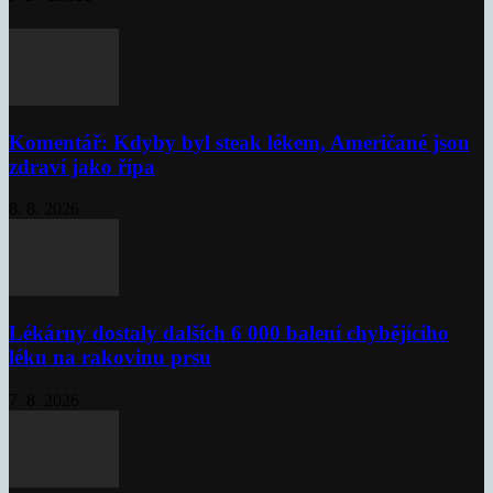
Komentář: Kdyby byl steak lékem, Američané jsou
zdraví jako řípa
8. 8. 2026
Lékárny dostaly dalších 6 000 balení chybějícího
léku na rakovinu prsu
7. 8. 2026