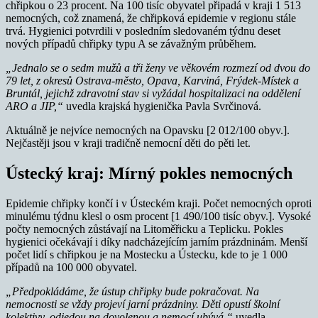
chřipkou o 23 procent. Na 100 tisíc obyvatel připadá v kraji 1 513
nemocných, což znamená, že chřipková epidemie v regionu stále
trvá. Hygienici potvrdili v posledním sledovaném týdnu deset
nových případů chřipky typu A se závažným průběhem.
„Jednalo se o sedm mužů a tři ženy ve věkovém rozmezí od dvou do
79 let, z okresů Ostrava-město, Opava, Karviná, Frýdek-Místek a
Bruntál, jejichž zdravotní stav si vyžádal hospitalizaci na oddělení
ARO a JIP,“
uvedla krajská hygienička Pavla Svrčinová.
Aktuálně je nejvíce nemocných na Opavsku [2 012/100 obyv.].
Nejčastěji jsou v kraji tradičně nemocní děti do pěti let.
Ústecký kraj: Mírný pokles nemocných
Epidemie chřipky končí i v Ústeckém kraji. Počet nemocných oproti
minulému týdnu klesl o osm procent [1 490/100 tisíc obyv.]. Vysoké
počty nemocných zůstávají na Litoměřicku a Teplicku. Pokles
hygienici očekávají i díky nadcházejícím jarním prázdninám. Menší
počet lidí s chřipkou je na Mostecku a Ústecku, kde to je 1 000
případů na 100 000 obyvatel.
„Předpokládáme, že ústup chřipky bude pokračovat. Na
nemocnosti se vždy projeví jarní prázdniny. Děti opustí školní
kolektivy, odjedou na dovolenou a nemocí ubývá,“
uvedla