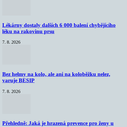
Lékárny dostaly dalších 6 000 balení chybějícího
léku na rakovinu prsu
7. 8. 2026
Bez helmy na kolo, ale ani na koloběžku nelez,
varuje BESIP
7. 8. 2026
Přehledně: Jaká je hrazená prevence pro ženy u