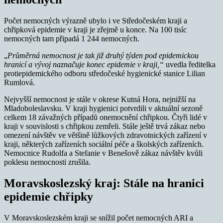
Počet nemocných výrazně ubylo i ve Středočeském kraji a
chřipková epidemie v kraji je zřejmě u konce. Na 100 tisíc
nemocných tam připadá 1 244 nemocných.
„
Průměrná nemocnost je tak již druhý týden pod epidemickou
hranicí a vývoj naznačuje konec epidemie v kraji,“
uvedla ředitelka
protiepidemického odboru středočeské hygienické stanice Lilian
Rumlová.
Nejvyšší nemocnost je stále v okrese Kutná Hora, nejnižší na
Mladoboleslavsku. V kraji hygienici potvrdili v aktuální sezoně
celkem 18 závažných případů onemocnění chřipkou. Čtyři lidé v
kraji v souvislosti s chřipkou zemřeli. Stále ještě trvá zákaz nebo
omezení návštěv ve většině lůžkových zdravotnických zařízení v
kraji, některých zařízeních sociální péče a školských zařízeních.
Nemocnice Rudolfa a Stefanie v Benešově zákaz návštěv kvůli
poklesu nemocnosti zrušila.
Moravskoslezský kraj: Stále na hranici
epidemie chřipky
V Moravskoslezském kraji se snížil počet nemocných ARI a