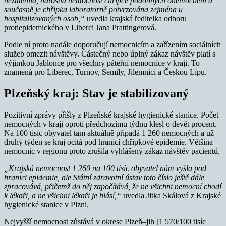
nezměnila, narostla nemocnost chřipce podobných onemocnění a
současně je chřipka laboratorně potvrzována zejména u
hospitalizovaných osob,“
uvedla krajská ředitelka odboru
protiepidemického v Liberci Jana Prattingerová.
Podle ní proto nadále doporučují nemocnicím a zařízením sociálních
služeb omezit návštěvy. Částečný nebo úplný zákaz návštěv platí s
výjimkou Jablonce pro všechny páteřní nemocnice v kraji. To
znamená pro Liberec, Turnov, Semily, Jilemnici a Českou Lípu.
Plzeňský kraj: Stav je stabilizovaný
Pozitivní zprávy přišly z Plzeňské krajské hygienické stanice. Počet
nemocných v kraji oproti předchozímu týdnu klesl o devět procent.
Na 100 tisíc obyvatel tam aktuálně připadá 1 260 nemocných a už
druhý týden se kraj ocitá pod hranicí chřipkové epidemie. Většina
nemocnic v regionu proto zrušila vyhlášený zákaz návštěv pacientů.
„Krajská nemocnost 1 260 na 100 tisíc obyvatel nám vyšla pod
hranici epidemie, ale Státní zdravotní ústav toto číslo ještě dále
zpracovává, přičemž do něj započítává, že ne všichni nemocní chodí
k lékaři, a ne všichni lékaři je hlásí,“
uvedla Jitka Skálová z Krajské
hygienické stanice v Plzni.
Nejvyšší nemocnost zůstává v okrese Plzeň–jih [1 570/100 tisíc