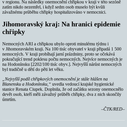
v regionu. Na následky onemocnění chřipkou v kraji v této sezóně
zatím nikdo nezemřel, i když sedm osob muselo být kvůli
závažnému průběhu chřipky hospitalizováno v nemocnici.
Jihomoravský kraj: Na hranici epidemie
chřipky
Nemocných ARI a chřipkou ubylo oproti minulému týdnu i
v Jihomoravském kraji. Na 100 tisíc obyvatel v kraji připadá 1 500
nemocných. V kraji probíhají jarní prázdniny, proto se očekává
pokračující trend poklesu počtu nemocných. Nejvíce nemocných je
na Hodonínsku [2202/100 tisíc obyv.]. Nejvyšší nárůst nemocných
byl tradičně u dětí do pěti let věku.
„Nejvyšší podíl chřipkových onemocnění je stále hlášen na
Blanensku a Hodonínsku,“
uvedla vedoucí krajské hygienické
stanice Renata Ciupek. Doplnila, že od začátku sezony onemocnělo
devět osob, kteří měli závažný průběh chřipky, dva z nich skončily
úmrtím.
–ČTK/RED–