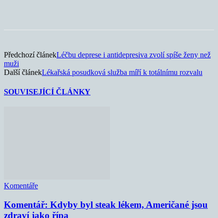
Předchozí článek
Léčbu deprese i antidepresiva zvolí spíše ženy než
muži
Další článek
Lékařská posudková služba míří k totálnímu rozvalu
SOUVISEJÍCÍ ČLÁNKY
Komentáře
Komentář: Kdyby byl steak lékem, Američané jsou
zdraví jako řípa