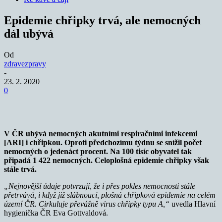
Epidemie chřipky trvá, ale nemocných
dál ubývá
Od
zdravezpravy
-
23. 2. 2020
0
V ČR ubývá nemocných akutními respiračními infekcemi
[ARI] i chřipkou. Oproti předchozímu týdnu se snížil počet
nemocných o jedenáct procent. Na 100 tisíc obyvatel tak
připadá 1 422 nemocných. Celoplošná epidemie chřipky však
stále trvá.
„Nejnovější údaje potvrzují, že i přes pokles nemocnosti stále
přetrvává, i když již slábnoucí, plošná chřipková epidemie na celém
území ČR. Cirkuluje převážně virus chřipky typu A,“
uvedla Hlavní
hygienička ČR Eva Gottvaldová.