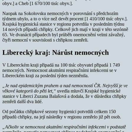
obyv.] a Cheb [1 670/100 tisíc obyv.].
Naopak na Sokolovsku nemocných v porovnání s předchozím
týdnem ubylo, a to o více než devět procent [1 410/100 tisíc obyv.].
Krajská hygienická stanice v regionu potvrdila v posledním týdnu
14 nových případů chřipky. Celkově jich mají v kraji v této sezónně
65. Ve dvanácti případech byl průběh onemocnění velmi závažný,
čtyři nemocní v souvislosti s chřipkou zemřeli.
Liberecký kraj: Nárůst nemocných
V Libereckém kraji připadá na 100 tisíc obyvatel připadá 1 749
nemocných. Nemocnost akutními respiračními infekcemi se v
Libereckém kraji za poslední týden nezměnila.
„Je nad epidemickým prahem a nad nemocností ČR. Nejvyšší je ve
věkové kategorii do pěti let,“
uvedla mluvčí Krajské hygienické
stanice v Liberci Zuzana Balašová a dodala, že v důsledku chřipky
zemřeli další dva lidé.
Od počátku chřipkové sezony hygienici potvrdili celkem 150
případů chřipky, na její následky v regionu zemřelo již pět osob.
„Ačkoliv se nemocnost akutními respiračními infekcemi v podstatě