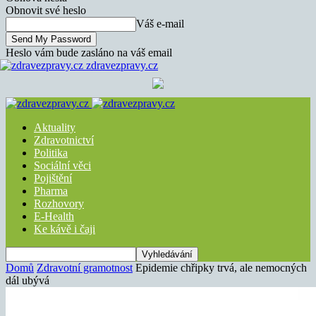
Obnovit své heslo
Váš e-mail
Heslo vám bude zasláno na váš email
zdravezpravy.cz
Aktuality
Zdravotnictví
Politika
Sociální věci
Pojištění
Pharma
Rozhovory
E-Health
Ke kávě i čaji
Domů
Zdravotní gramotnost
Epidemie chřipky trvá, ale nemocných
dál ubývá