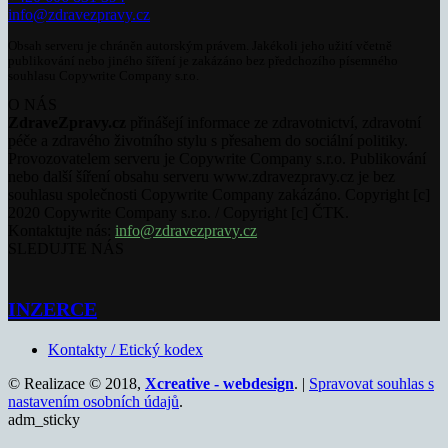
info@zdravezpravy.cz
Obsah serveru je chráněn autorským právem. Jakékoli jeho užití včetně
publikování nebo jiného šíření je zakázáno bez předchozího písemného
souhlasu Copywrite Company s.r.o.
O NÁS
ZdraveZpravy.cz
přinášejí informace ze zdravotnictví, zdravotní
péče a zdravého životního stylu s přesahem do sociální politiky.
Provozovatelem serveru je Copywrite Company s.r.o. Publikování
nebo další šíření obsahu serveru www.zdravezpravy.cz je bez
souhlasu společnosti Copywrite Company zakázáno. Copyright [c]
2020 Copywrite Company s.r.o. / Copyright [c] ČTK.
Kontaktujte nás:
info@zdravezpravy.cz
SLEDUJTE NÁS
INZERCE
Kontakty / Etický kodex
© Realizace © 2018,
Xcreative - webdesign
. |
Spravovat souhlas s
nastavením osobních údajů
.
adm_sticky