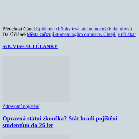
Předchozí článek
Epidemie chřipky trvá, ale nemocných dál ubývá
Další článek
Města zařizují stomatologům ordinace. Chtějí je přilákat
SOUVISEJÍCÍ ČLÁNKY
Zdravotní pojištění
Opravná státní zkouška? Stát hradí pojištění
studentům do 26 let