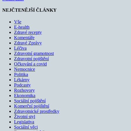
NEJČTENĚJŠÍ ČLÁNKY
Vše
E-health
Zdravé recepty
Komentáře
Zdravé Zprávy
Léčiva
Zdravotní gramotnost
Zdravotní pojištění
Očkování a covid
Nemocnice
Politika
Lékárny
Podcasty
Rozhovory
Ekonomika
Sociální pojištění
Komerční pojištění
Zdravotnické prostředky
Životní styl
Legislativa
Sociální věci