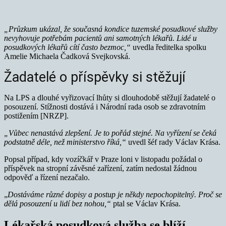
„Průzkum ukázal, že současná kondice tuzemské posudkové služby
nevyhovuje potřebám pacientů ani samotných lékařů.
Lidé u
posudkových lékařů cítí
často bezmoc,“
uvedla ředitelka spolku
Amelie Michaela Čadková Svejkovská.
Žadatelé o příspěvky si stěžují
Na LPS a dlouhé vyřizovací lhůty si dlouhodobě stěžují žadatelé o
posouzení. Stížnosti dostává i Národní rada osob se zdravotním
postižením [NRZP].
„Vůbec nenastává zlepšení. Je to pořád stejné. Na vyřízení se čeká
podstatně déle, než ministerstvo říká,“
uvedl šéf rady Václav Krása.
Popsal případ, kdy vozíčkář v Praze loni v listopadu požádal o
příspěvek na stropní závěsné zařízení, zatím nedostal žádnou
odpověď a řízení nezačalo.
„
Dostáváme různé dopisy a postup je někdy nepochopitelný. Proč se
dělá posouzení u lidí bez nohou,“
ptal se Václav Krása.
Lékařská posudková služba se blíží