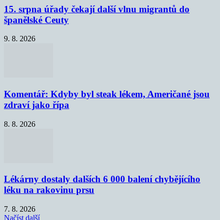
15. srpna úřady čekají další vlnu migrantů do
španělské Ceuty
9. 8. 2026
Komentář: Kdyby byl steak lékem, Američané jsou
zdraví jako řípa
8. 8. 2026
Lékárny dostaly dalších 6 000 balení chybějícího
léku na rakovinu prsu
7. 8. 2026
Načíst další