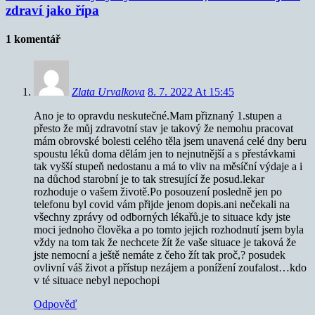
zdraví jako řípa
1 komentář
Zlata Urvalkova
8. 7. 2022 At 15:45
Ano je to opravdu neskutečné.Mam přiznaný 1.stupen a
přesto že můj zdravotní stav je takový že nemohu pracovat
mám obrovské bolesti celého těla jsem unavená celé dny beru
spoustu léků doma dělám jen to nejnutnější a s přestávkami
tak vyšší stupeň nedostanu a má to vliv na měsíční výdaje a i
na důchod starobní je to tak stresující že posud.lekar
rozhoduje o vašem životě.Po posouzení posledně jen po
telefonu byl covid vám přijde jenom dopis.ani nečekali na
všechny zprávy od odborných lékařů.je to situace kdy jste
moci jednoho člověka a po tomto jejich rozhodnutí jsem byla
vždy na tom tak že nechcete žít že vaše situace je taková že
jste nemocní a ještě nemáte z čeho žít tak proč,? posudek
ovlivní váš život a přístup nezájem a ponížení zoufalost…kdo
v té situace nebyl nepochopi
Odpověď