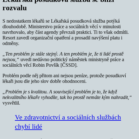
rozvalu
S nedostatkem lékařů se Lékařská posudková služba potýká
dlouhodobě. Ministerstvo práce a sociálních věcí v minulosti
navrhovalo, aby část agendy převzali praktici. Ti to však odmítli.
Resort zavedl organizační opatření a prosadil navýšení platu i
odměny.
„Ten problém je stále stejný. A ten problém je, že ti lidé prostě
nejsou,“
uvedl nedávno politický náměstek ministryně práce a
sociálních věcí Robin Povšík [ČSSD].
Problém podle něj přitom ani nejsou peníze, protože posudkoví
lékaři jsou dle jeho slov dobře ohodnoceni.
„Problém je s kvalitou. A související problém je to, že když
nekvalitního lékaře vyhodíte, tak ho prostě nemáte kým nahradit,“
vysvětlil.
Ve zdravotnictví a sociálních službách
chybí lidé