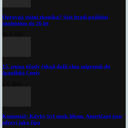
Opravná státní zkouška? Stát hradí pojištění
studentům do 26 let
10. 8. 2026
15. srpna úřady čekají další vlnu migrantů do
španělské Ceuty
9. 8. 2026
Komentář: Kdyby byl steak lékem, Američané jsou
zdraví jako řípa