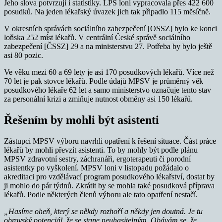
Jeho slova potvrzují i statistiky. LPS loni vypracovala přes 422 600
posudků. Na jeden lékařský úvazek jich tak připadlo 115 měsíčně.
V okresních správách sociálního zabezpečení [OSSZ] bylo ke konci
loňska 252 míst lékařů. V centrální České správě sociálního
zabezpečení [ČSSZ] 29 a na ministerstvu 27. Potřeba by bylo ještě
asi 80 pozic.
Ve věku mezi 60 a 69 lety je asi 170 posudkových lékařů. Více než
70 let je pak stovce lékařů. Podle údajů MPSV je průměrný věk
posudkového lékaře 62 let a samo ministerstvo označuje tento stav
za personální krizi a zmiňuje nutnost obměny asi 150 lékařů.
Řešením by mohli být asistenti
Zástupci MPSV výboru navrhli opatření k řešení situace. Část práce
lékařů by mohli převzít asistenti. To by mohly být podle plánu
MPSV zdravotní sestry, záchranáři, ergoterapeuti či porodní
asistentky po vyškolení. MPSV loni v listopadu požádalo o
akreditaci pro vzdělávací program posudkového lékařství, dostat by
ji mohlo do pár týdnů. Zkrátit by se mohla také posudková příprava
lékařů. Podle některých členů výboru ale tato opatření nestačí.
„Hasíme oheň, který se někdy rozhoří a někdy jen doutná. Je tu
obrovský potenciál, že se stane neuhasitelným. Obávám se, že