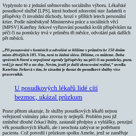
Vyplynulo to z jednání sněmovního sociálního výboru. Lékařské
posudkové službě [LPS], která hodnotí zdravotní stav žadatelů o
příspěvky či invalidní důchody, hrozí v příštích letech personální
krize. Podle náměstkyně Ministerstva práce a sociálních věcí
[MPSV] Kateřiny Jirkové vyřizování posudků kvůli příspěvkům na
péči či na pomůcky trvá v průměru tři měsíce, odvolání pak dalších
pět měsíců.
„Při posuzování v komisích u odvolání se blížíme v průměru ke 150 dnům
místo dřívějších 185. Vím, není to žádná sláva. Děláme, co můžeme. Doba
správních řízení u nepojistné agendy
[příspěvky na péči či na pomůcky, pozn.
red.]
je mezi 90 a sto dny. Nevím, jestli je další zkracování reálné,“
uvedla
Kateřina Jirková s tím, že zásadní je dostat do posudkové služby více
pracovníků.
U posudkových lékařů lidé cítí
bezmoc, ukázal průzkum
Praxe přitom ukazuje, že služby posudkových lékařů nejsou
veřejností vnímány jako zrovna ty nejlepší. Problém jsou již
zmíněné dlouhé čekací lhůty, zastaralé předpisy a vyhlášky, penzijní
věk posudkových lékařů, ale i neochota zabývat se potřebami
pacienta. Což potvrdil i průzkum spolku Amelie, jenž se zaměřuje