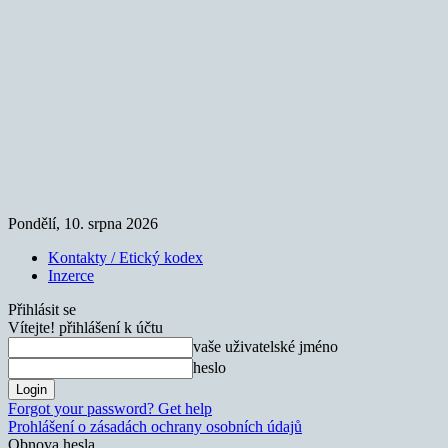
Pondělí, 10. srpna 2026
Kontakty / Etický kodex
Inzerce
Přihlásit se
Vítejte! přihlášení k účtu
vaše uživatelské jméno
heslo
Forgot your password? Get help
Prohlášení o zásadách ochrany osobních údajů
Obnova hesla