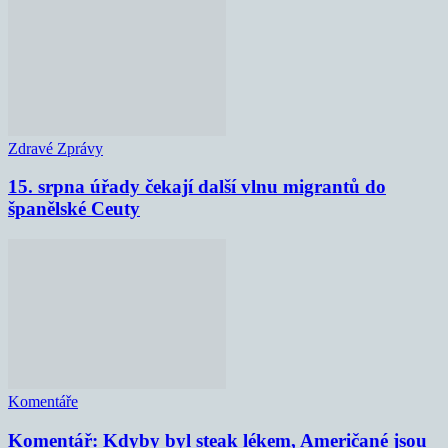
Zdravé Zprávy
15. srpna úřady čekají další vlnu migrantů do
španělské Ceuty
Komentáře
Komentář: Kdyby byl steak lékem, Američané jsou