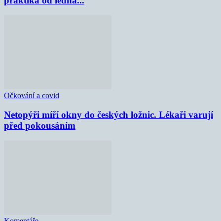
praktika od ledna...
Očkování a covid
Netopýři míří okny do českých ložnic. Lékaři varují
před pokousáním
Komentáře