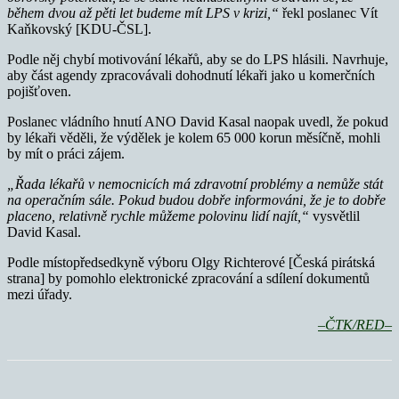
během dvou až pěti let budeme mít LPS v krizi,“
řekl poslanec Vít
Kaňkovský [KDU-ČSL].
Podle něj chybí motivování lékařů, aby se do LPS hlásili. Navrhuje,
aby část agendy zpracovávali dohodnutí lékaři jako u komerčních
pojišťoven.
Poslanec vládního hnutí ANO David Kasal naopak uvedl, že pokud
by lékaři věděli, že výdělek je kolem 65 000 korun měsíčně, mohli
by mít o práci zájem.
„Řada lékařů v nemocnicích má zdravotní problémy a nemůže stát
na operačním sále. Pokud budou dobře informováni, že je to dobře
placeno, relativně rychle můžeme polovinu lidí najít,“
vysvětlil
David Kasal.
Podle místopředsedkyně výboru Olgy Richterové [Česká pirátská
strana] by pomohlo elektronické zpracování a sdílení dokumentů
mezi úřady.
–ČTK/RED–