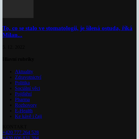
To, co se stalo ve stomatologii, je šílená ostuda, říká
Milan...
5. 12. 2022
Hlavní rubriky
Aktuality
Zdravotnictví
Politika
Sociální věci
Pojištění
Pharma
Rozhovory
E-Health
Ke kávě i čaji
KONTAKT
+420 777 264 528
+420 606 831 394