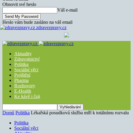
Obnovit své heslo
Váš e-mail
Heslo vám bude zasláno na váš email
zdravezpravy.cz
Aktuality
Zdravotnictví
Politika
Sociální věci
Pojištění
Pharma
Rozhovory
E-Health
Ke kávě i čaji
Domů
Politika
Lékařská posudková služba míří k totálnímu rozvalu
Politika
Sociální věci