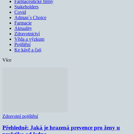
Farmaceutické firmy
Stakeholders
Covid
Adman´s Choice
Farmacie
Aktuality
Zdravotnictví
Věda a výzkum
Pojištění
Ke kávě a čaji
Více
Zdravotní pojištění
Přehledně: Jaká je hrazená prevence pro ženy u