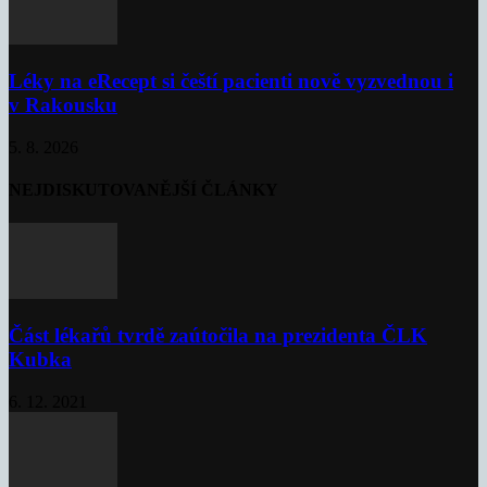
Léky na eRecept si čeští pacienti nově vyzvednou i
v Rakousku
5. 8. 2026
NEJDISKUTOVANĚJŠÍ ČLÁNKY
Část lékařů tvrdě zaútočila na prezidenta ČLK
Kubka
6. 12. 2021