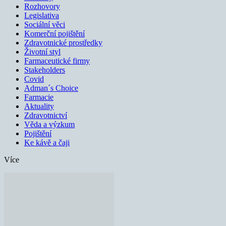
Rozhovory
Legislativa
Sociální věci
Komerční pojištění
Zdravotnické prostředky
Životní styl
Farmaceutické firmy
Stakeholders
Covid
Adman´s Choice
Farmacie
Aktuality
Zdravotnictví
Věda a výzkum
Pojištění
Ke kávě a čaji
Více