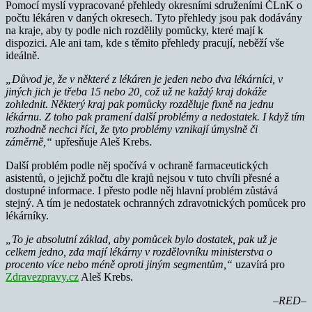
Pomocí myslí vypracované přehledy okresními sdruženími ČLnK o
počtu lékáren v daných okresech. Tyto přehledy jsou pak dodávány
na kraje, aby ty podle nich rozdělily pomůcky, které mají k
dispozici. Ale ani tam, kde s těmito přehledy pracují, neběží vše
ideálně.
„Důvod je, že v některé z lékáren je jeden nebo dva lékárníci, v
jiných jich je třeba 15 nebo 20, což už ne každý kraj dokáže
zohlednit. Některý kraj pak pomůcky rozděluje fixně na jednu
lékárnu. Z toho pak pramení další problémy a nedostatek. I když tím
rozhodně nechci říci, že tyto problémy vznikají úmyslně či
záměrně,“
upřesňuje Aleš Krebs.
Další problém podle něj spočívá v ochraně farmaceutických
asistentů, o jejichž počtu dle krajů nejsou v tuto chvíli přesné a
dostupné informace. I přesto podle něj hlavní problém zůstává
stejný. A tím je nedostatek ochranných zdravotnických pomůcek pro
lékárníky.
„To je absolutní základ, aby pomůcek bylo dostatek, pak už je
celkem jedno, zda mají lékárny v rozdělovníku ministerstva o
procento více nebo méně oproti jiným segmentům,“
uzavírá pro
Zdravezpravy.cz
Aleš Krebs.
–RED–