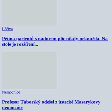
Léčiva
Pětina pacientů s nádorem plic nikdy nekouřila. Na
stole je rozšíření...
Nemocnice
Profesor Táborský odešel z ústecké Masarykovy
nemocnice