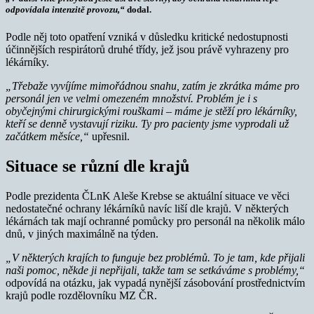
odpovídala intenzitě provozu,“
dodal.
Podle něj toto opatření vzniká v důsledku kritické nedostupnosti
účinnějších respirátorů druhé třídy, jež jsou právě vyhrazeny pro
lékárníky.
„Třebaže vyvíjíme mimořádnou snahu, zatím je zkrátka máme pro
personál jen ve velmi omezeném množství. Problém je i s
obyčejnými chirurgickými rouškami – máme je stěží pro lékárníky,
kteří se denně vystavují riziku. Ty pro pacienty jsme vyprodali už
začátkem měsíce,“
upřesnil.
Situace se různí dle krajů
Podle prezidenta ČLnK Aleše Krebse se aktuální situace ve věci
nedostatečné ochrany lékárníků navíc liší dle krajů. V některých
lékárnách tak mají ochranné pomůcky pro personál na několik málo
dnů, v jiných maximálně na týden.
„V některých krajích to funguje bez problémů. To je tam, kde přijali
naši pomoc, někde ji nepřijali, takže tam se setkáváme s problémy,“
odpovídá na otázku, jak vypadá nynější zásobování prostřednictvím
krajů podle rozdělovníku MZ ČR.