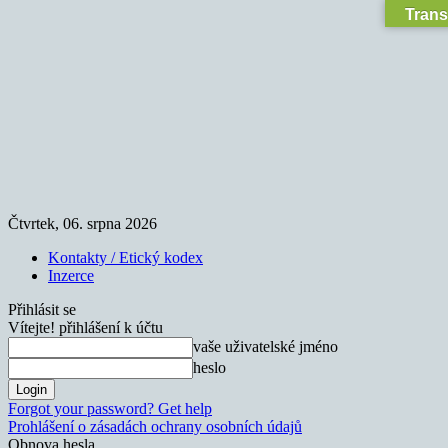
Trans
Čtvrtek, 06. srpna 2026
Kontakty / Etický kodex
Inzerce
Přihlásit se
Vítejte! přihlášení k účtu
vaše uživatelské jméno
heslo
Forgot your password? Get help
Prohlášení o zásadách ochrany osobních údajů
Obnova hesla