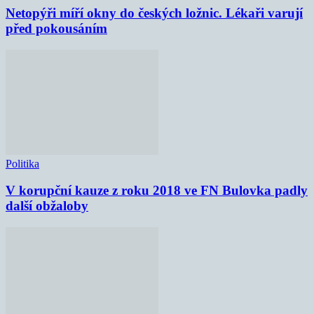
Netopýři míří okny do českých ložnic. Lékaři varují
před pokousáním
Politika
V korupční kauze z roku 2018 ve FN Bulovka padly
další obžaloby