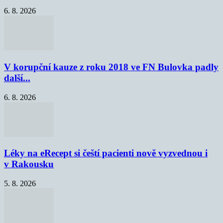
6. 8. 2026
V korupční kauze z roku 2018 ve FN Bulovka padly
další...
6. 8. 2026
Léky na eRecept si čeští pacienti nově vyzvednou i
v Rakousku
5. 8. 2026