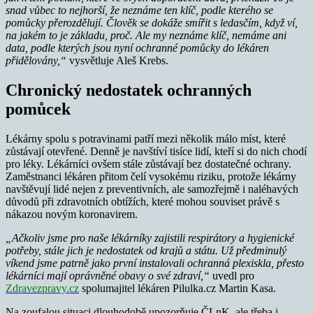
snad vůbec to nejhorší, že neznáme ten klíč, podle kterého se
pomůcky přerozdělují. Člověk se dokáže smířit s ledasčím, když ví,
na jakém to je základu, proč. Ale my neznáme klíč, nemáme ani
data, podle kterých jsou nyní ochranné pomůcky do lékáren
přidělovány,“
vysvětluje Aleš Krebs.
Chronický nedostatek ochranných
pomůcek
Lékárny spolu s potravinami patří mezi několik málo míst, které
zůstávají otevřené. Denně je navštíví tisíce lidí, kteří si do nich chodí
pro léky. Lékárníci ovšem stále zůstávají bez dostatečné ochrany.
Zaměstnanci lékáren přitom čelí vysokému riziku, protože lékárny
navštěvují lidé nejen z preventivních, ale samozřejmě i naléhavých
důvodů při zdravotních obtížích, které mohou souviset právě s
nákazou novým koronavirem.
„Ačkoliv jsme pro naše lékárníky zajistili respirátory a hygienické
potřeby, stále jich je nedostatek od krajů a státu. Už předminulý
víkend jsme patrně jako první instalovali ochranná plexiskla, přesto
lékárníci mají oprávněné obavy o své zdraví,“
uvedl pro
Zdravezpravy.cz
spolumajitel lékáren Pilulka.cz Martin Kasa.
Na zoufalou situaci dlouhodobě upozorňuje ČLnK, ale třeba i