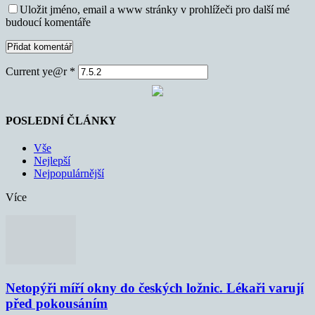
Uložit jméno, email a www stránky v prohlížeči pro další mé
budoucí komentáře
Current ye@r
*
POSLEDNÍ ČLÁNKY
Vše
Nejlepší
Nejpopulárnější
Více
Netopýři míří okny do českých ložnic. Lékaři varují
před pokousáním