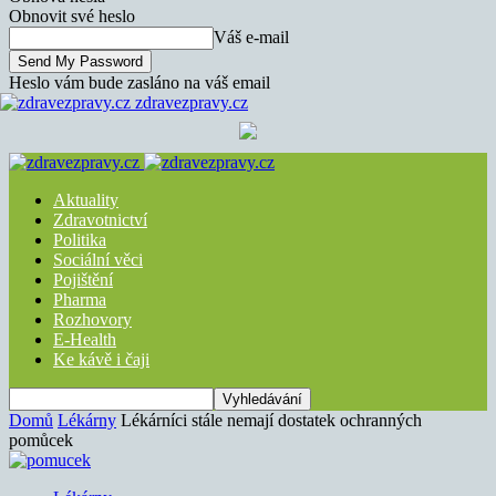
Obnovit své heslo
Váš e-mail
Heslo vám bude zasláno na váš email
zdravezpravy.cz
Aktuality
Zdravotnictví
Politika
Sociální věci
Pojištění
Pharma
Rozhovory
E-Health
Ke kávě i čaji
Domů
Lékárny
Lékárníci stále nemají dostatek ochranných
pomůcek