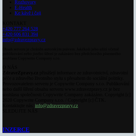
Rozhovory
E-Health
Ke kávě i čaji
KONTAKT
+420 777 264 528
+420 606 831 394
info@zdravezpravy.cz
Obsah serveru je chráněn autorským právem. Jakékoli jeho užití včetně
publikování nebo jiného šíření je zakázáno bez předchozího písemného
souhlasu Copywrite Company s.r.o.
O NÁS
ZdraveZpravy.cz
přinášejí informace ze zdravotnictví, zdravotní
péče a zdravého životního stylu s přesahem do sociální politiky.
Provozovatelem serveru je Copywrite Company s.r.o. Publikování
nebo další šíření obsahu serveru www.zdravezpravy.cz je bez
souhlasu společnosti Copywrite Company zakázáno. Copyright [c]
2020 Copywrite Company s.r.o. / Copyright [c] ČTK.
Kontaktujte nás:
info@zdravezpravy.cz
SLEDUJTE NÁS
INZERCE