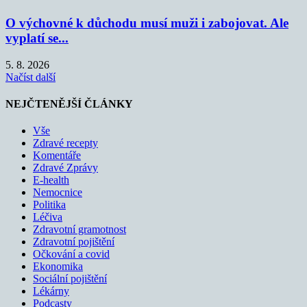
O výchovné k důchodu musí muži i zabojovat. Ale
vyplatí se...
5. 8. 2026
Načíst další
NEJČTENĚJŠÍ ČLÁNKY
Vše
Zdravé recepty
Komentáře
Zdravé Zprávy
E-health
Nemocnice
Politika
Léčiva
Zdravotní gramotnost
Zdravotní pojištění
Očkování a covid
Ekonomika
Sociální pojištění
Lékárny
Podcasty