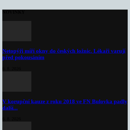
NOVINKY
Netopýři míří okny do českých ložnic. Lékaři varují
před pokousáním
6. 8. 2026
V korupční kauze z roku 2018 ve FN Bulovka padly
další...
6. 8. 2026