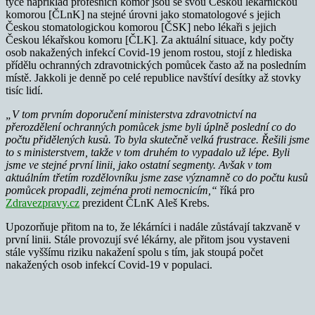
týče například profesních komor jsou se svou Českou lékárnickou
komorou [ČLnK] na stejné úrovni jako stomatologové s jejich
Českou stomatologickou komorou [ČSK] nebo lékaři s jejich
Českou lékařskou komoru [ČLK]. Za aktuální situace, kdy počty
osob nakažených infekcí Covid-19 jenom rostou, stojí z hlediska
přídělu ochranných zdravotnických pomůcek často až na posledním
místě. Jakkoli je denně po celé republice navštíví desítky až stovky
tisíc lidí.
„V tom prvním doporučení ministerstva zdravotnictví na
přerozdělení ochranných pomůcek jsme byli úplně poslední co do
počtu přidělených kusů. To byla skutečně velká frustrace. Řešili jsme
to s ministerstvem, takže v tom druhém to vypadalo už lépe. Byli
jsme ve stejné první linii, jako ostatní segmenty. Avšak v tom
aktuálním třetím rozdělovníku jsme zase významně co do počtu kusů
pomůcek propadli, zejména proti nemocnicím,“
říká pro
Zdravezpravy.cz
prezident ČLnK Aleš Krebs.
Upozorňuje přitom na to, že lékárníci i nadále zůstávají takzvaně v
první linii. Stále provozují své lékárny, ale přitom jsou vystaveni
stále vyššímu riziku nakažení spolu s tím, jak stoupá počet
nakažených osob infekcí Covid-19 v populaci.