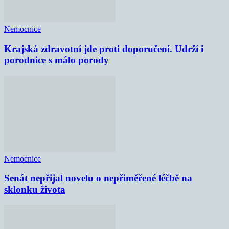
Nemocnice
Krajská zdravotní jde proti doporučení. Udrží i
porodnice s málo porody
Nemocnice
Senát nepřijal novelu o nepřiměřené léčbě na
sklonku života