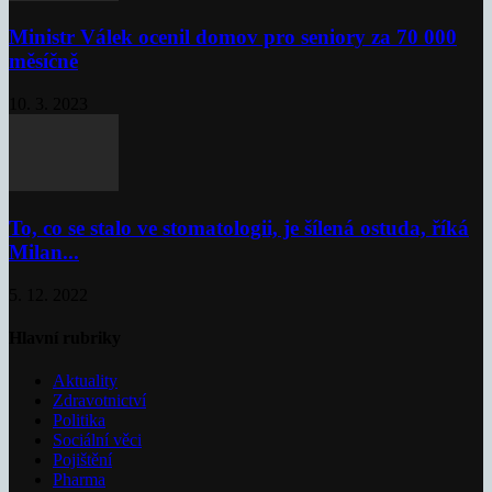
Ministr Válek ocenil domov pro seniory za 70 000
měsíčně
10. 3. 2023
To, co se stalo ve stomatologii, je šílená ostuda, říká
Milan...
5. 12. 2022
Hlavní rubriky
Aktuality
Zdravotnictví
Politika
Sociální věci
Pojištění
Pharma