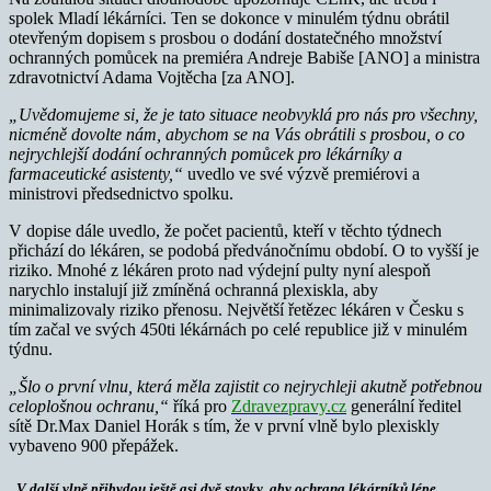
spolek Mladí lékárníci. Ten se dokonce v minulém týdnu obrátil
otevřeným dopisem s prosbou o dodání dostatečného množství
ochranných pomůcek na premiéra Andreje Babiše [ANO] a ministra
zdravotnictví Adama Vojtěcha [za ANO].
„Uvědomujeme si, že je tato situace neobvyklá pro nás pro všechny,
nicméně dovolte nám, abychom se na Vás obrátili s prosbou, o co
nejrychlejší dodání ochranných pomůcek pro lékárníky a
farmaceutické asistenty,“
uvedlo ve své výzvě premiérovi a
ministrovi předsednictvo spolku.
V dopise dále uvedlo, že počet pacientů, kteří v těchto týdnech
přichází do lékáren, se podobá předvánočnímu období. O to vyšší je
riziko. Mnohé z lékáren proto nad výdejní pulty nyní alespoň
narychlo instalují již zmíněná ochranná plexiskla, aby
minimalizovaly riziko přenosu. Největší řetězec lékáren v Česku s
tím začal ve svých 450ti lékárnách po celé republice již v minulém
týdnu.
„Šlo o první vlnu, která měla zajistit co nejrychleji akutně potřebnou
celoplošnou ochranu,“
říká pro
Zdravezpravy.cz
generální ředitel
sítě Dr.Max Daniel Horák s tím, že v první vlně bylo plexiskly
vybaveno 900 přepážek.
„V další vlně přibydou ještě asi dvě stovky, aby ochrana lékárníků lépe