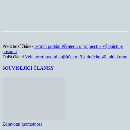
Předchozí článek
Termín podání Přehledu o příjmech a výdajích je
posunut
Další článek
Veřejné zdravotní pojištění míří k deficitu 40 mld. korun
SOUVISEJÍCÍ ČLÁNKY
Zdravotní gramotnost