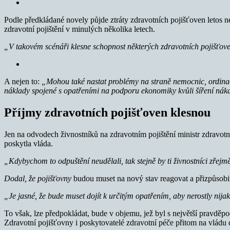
Podle předkládané novely půjde ztráty zdravotních pojišťoven letos n
zdravotní pojištění v minulých několika letech.
„V takovém scénáři klesne schopnost některých zdravotních
pojišťov
A nejen to:
„Mohou také nastat problémy na straně nemocnic, ordinací 
náklady spojené s opatřeními na podporu ekonomiky kvůli šíření ná
Příjmy zdravotních pojišťoven klesnou
Jen na odvodech živnostníků na zdravotním pojištění ministr zdravo
poskytla vláda.
„Kdybychom to odpuštění neudělali, tak stejně by ti živnostníci zřejmě
Dodal, že pojišťovny
budou muset na nový stav reagovat a přizpůsobi
„Je jasné, že bude muset dojít k určitým opatřením, aby nerostly nija
To však, lze předpokládat, bude v objemu, jež byl s největší pravděpod
Zdravotní pojišťovny i poskytovatelé zdravotní péče přitom na vládu d