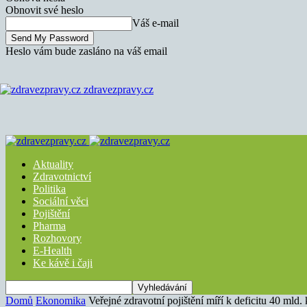
Obnovit své heslo
Váš e-mail
Heslo vám bude zasláno na váš email
zdravezpravy.cz
Aktuality
Zdravotnictví
Politika
Sociální věci
Pojištění
Pharma
Rozhovory
E-Health
Ke kávě i čaji
Domů
Ekonomika
Veřejné zdravotní pojištění míří k deficitu 40 mld.