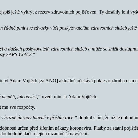
ejspíš ještě vykrýt z rezerv zdravotních pojišťoven. Ty dosáhly loni v
en
řádně plnit své závazky vůči poskytovatelům zdravotních služeb ještě
a dalších poskytovatelů zdravotních služeb a může se snížit dostupnos
kazy SARS-CoV-2.“
tnictví Adam Vojtěch [za ANO] aktuálně očekává pokles o zhruba osm m
 neměli, jak odvést,“
uvedl ministr Adam Vojtěch.
t mu své rozpočty.
k výrazně úhrady hlavně v příštím roce,“
doplnil s tím, že už je dohodnut
obností určen před šířením nákazy koronaviru. Platby za státní pojištěn
louhodobě tlačí o jejich razantnější navýšení.