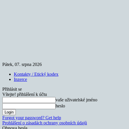
Pátek, 07. srpna 2026
Kontakty / Etický kodex
Inzerce
Přihlásit se
Vítejte! přihlášení k účtu
vaše uživatelské jméno
heslo
Forgot your password? Get help
Prohlášení o zásadách ochrany osobních údajů
Obnova hesla