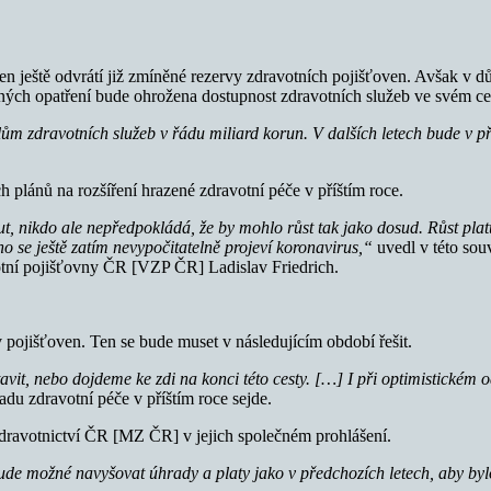
en ještě odvrátí již zmíněné rezervy zdravotních pojišťoven. Avšak v d
ných opatření bude ohrožena dostupnost zdravotních služeb ve svém ce
lům zdravotních služeb v řádu miliard korun. V dalších letech bude v
h plánů na rozšíření hrazené zdravotní péče v příštím roce.
t, nikdo ale nepředpokládá, že by mohlo růst tak jako dosud. Růst plat
ho se ještě zatím nevypočitatelně projeví koronavirus,“
uvedl v této sou
tní pojišťovny ČR [VZP ČR] Ladislav Friedrich.
 pojišťoven. Ten se bude muset v následujícím období řešit.
vit, nebo dojdeme ke zdi na konci této cesty. […] I při optimistickém od
du zdravotní péče v příštím roce sejde.
 zdravotnictví ČR [MZ ČR] v jejich společném prohlášení.
de možné navyšovat úhrady a platy jako v předchozích letech, aby bylo 