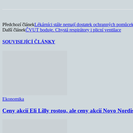
Předchozí článek
Lékárníci stále nemají dostatek ochranných pomůce
Další článek
ČVUT boduje. Chystá respirátory i plicní ventilace
SOUVISEJÍCÍ ČLÁNKY
Ekonomika
Ceny akcií Eli Lilly rostou, ale ceny akcií Novo Nordi