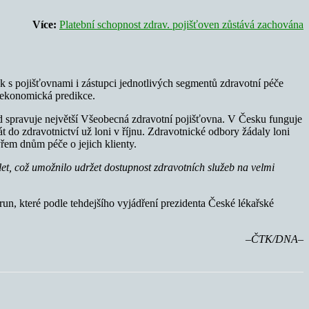
Více:
Platební schopnost zdrav. pojišťoven zůstává zachována
rok s pojišťovnami i zástupci jednotlivých segmentů zdravotní péče
oekonomická predikce.
rd spravuje největší Všeobecná zdravotní pojišťovna. V Česku funguje
t do zdravotnictví už loni v říjnu. Zdravotnické odbory žádaly loni
yřem dnům péče o jejich klienty.
let, což umožnilo udržet dostupnost zdravotních služeb na velmi
orun, které podle tehdejšího vyjádření prezidenta České lékařské
–ČTK/DNA–