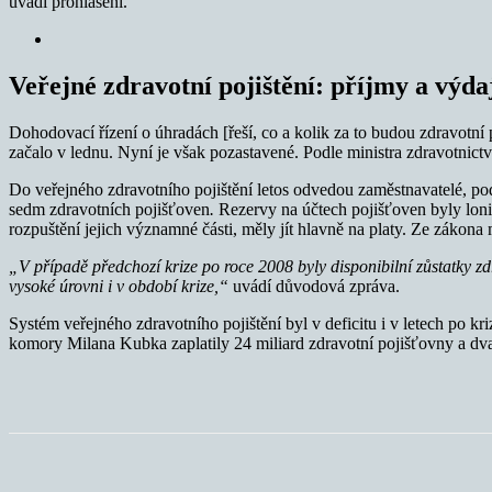
uvádí prohlášení.
Veřejné zdravotní pojištění: příjmy a výda
Dohodovací řízení o úhradách [řeší, co a kolik za to budou zdravotní 
začalo v lednu. Nyní je však pozastavené. Podle ministra zdravotn
Do veřejného zdravotního pojištění letos odvedou zaměstnavatelé, pod
sedm zdravotních pojišťoven
.
Rezervy na účtech pojišťoven byly loni z
rozpuštění jejich významné části, měly jít hlavně na platy. Ze zákona
„V případě předchozí krize po roce 2008 byly disponibilní zůstatky z
vysoké úrovni i v období krize,“
uvádí důvodová zpráva.
Systém veřejného zdravotního pojištění byl v deficitu i v letech po kr
komory Milana Kubka zaplatily 24 miliard zdravotní pojišťovny
a dv
Sdílet