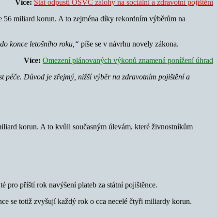
Více:
Stát odpustí OSVČ zálohy na sociální a zdravotní pojištění
ýše 56 miliard korun. A to zejména díky rekordním výběrům na
 do konce letošního roku,“
píše se v návrhu novely zákona.
Více:
Omezení plánovaných výkonů znamená ponížení úhrad
t péče. Důvod je zřejmý, nižší výběr na zdravotním pojištění a
iliard korun. A to kvůli současným úlevám, které živnostníkům
é pro příští rok navýšení plateb za státní pojištěnce.
ce se totiž zvyšují každý rok o cca necelé čtyři miliardy korun.