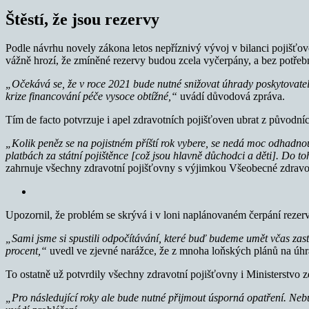
Štěstí, že jsou rezervy
Podle návrhu novely zákona letos nepříznivý vývoj v bilanci pojišťov
vážně hrozí, že zmíněné rezervy budou zcela vyčerpány, a bez potřeb
„Očekává se, že v roce 2021 bude nutné snižovat úhrady poskytovate
krize financování péče vysoce obtížné,“
uvádí důvodová zpráva.
Tím de facto potvrzuje i apel zdravotních pojišťoven ubrat z původníc
„Kolik peněz se na pojistném příští rok vybere, se nedá moc odhadnou
platbách za státní pojištěnce [což jsou hlavně důchodci a děti]. Do to
zahrnuje všechny zdravotní pojišťovny s výjimkou Všeobecné zdravo
Upozornil, že problém se skrývá i v loni naplánovaném čerpání rezerv
„Sami jsme si spustili odpočítávání, které buď budeme umět včas zasta
procent,“
uvedl ve zjevné narážce, že z mnoha loňských plánů na úhra
To ostatně už potvrdily všechny zdravotní pojišťovny i Ministerstvo
„Pro následující roky ale bude nutné přijmout úsporná opatření. Nebu