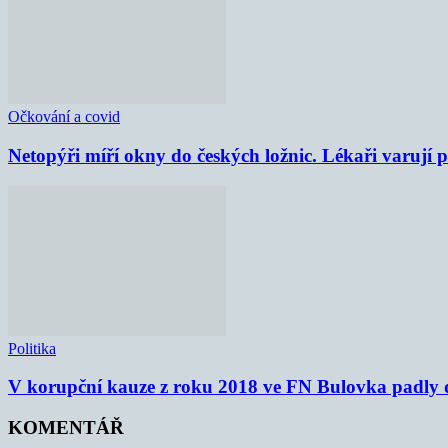
Očkování a covid
Netopýři míří okny do českých ložnic. Lékaři varují
Politika
V korupční kauze z roku 2018 ve FN Bulovka padly d
KOMENTÁŘ