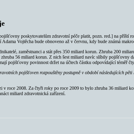
je
pojišťovny poskytovatelům zdravotní péče platit, pozn. red.] na příští 
ictví Adama Vojtěcha bude obnoveno až v červnu, kdy bude známá makr
nikatelé, zaměstnanci a stát přes 350 miliard korun. Zhruba 200 milia
hruba 56 miliard korun. Z nich šest miliard navíc slíbily pojišťovny dá
 mají pojišťovny povinnost držet na účtech částku odpovídající téměř čt
dravotních
pojišťoven
rozpouštěny postupně v období následujících pěti 
izi v roce 2008. Za čtyři roky po roce 2009 to bylo zhruba 36 miliard k
anáct miliard zdravotnická zařízení.