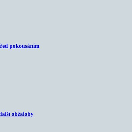
 před pokousáním
alší obžaloby