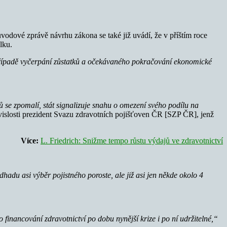
ůvodové zprávě návrhu zákona se také již uvádí, že v příštím roce
lku.
 případě vyčerpání zůstatků a očekávaného pokračování ekonomické
ů se zpomalí, stát signalizuje snahu o omezení svého podílu na
vislosti prezident Svazu zdravotních pojišťoven ČR [SZP ČR], jenž
Více:
L. Friedrich: Snižme tempo růstu výdajů ve zdravotnictví
hadu asi výběr pojistného poroste, ale již asi jen někde okolo 4
financování zdravotnictví po dobu nynější krize i po ní udržitelné,“