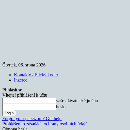
Čtvrtek, 06. srpna 2026
Kontakty / Etický kodex
Inzerce
Přihlásit se
Vítejte! přihlášení k účtu
vaše uživatelské jméno
heslo
Forgot your password? Get help
Prohlášení o zásadách ochrany osobních údajů
Obnova hesla