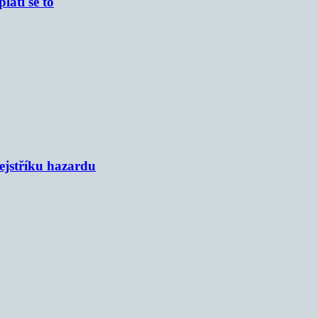
atí se to
rejstříku hazardu