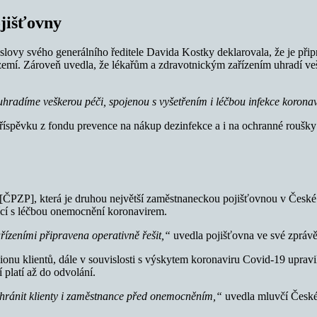
ojišťovny
ovy svého generálního ředitele Davida Kostky deklarovala, že je přip
emí. Zároveň uvedla, že lékařům a zdravotnickým zařízením uhradí veš
 uhradíme veškerou péči, spojenou s vyšetřením i léčbou infekce korona
říspěvku z fondu prevence na nákup dezinfekce a i na ochranné roušky 
 [ČPZP], která je druhou největší zaměstnaneckou pojišťovnou v České
ící s léčbou onemocnění koronavirem.
ízeními připravena operativně řešit,“
uvedla pojišťovna ve své zprávě
lionu klientů, dále v souvislosti s výskytem koronaviru Covid-19 uprav
platí až do odvolání.
hránit klienty i zaměstnance před onemocněním
,“
uvedla mluvčí České