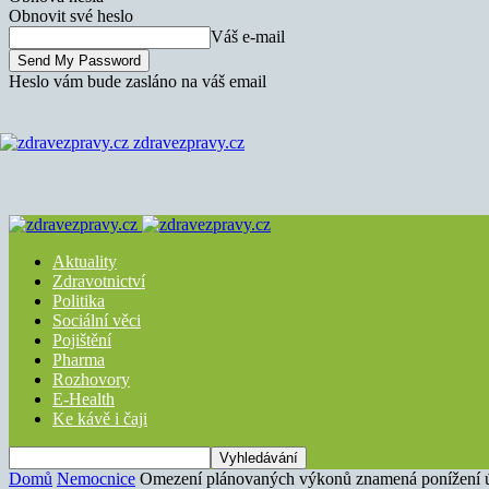
Obnovit své heslo
Váš e-mail
Heslo vám bude zasláno na váš email
zdravezpravy.cz
Aktuality
Zdravotnictví
Politika
Sociální věci
Pojištění
Pharma
Rozhovory
E-Health
Ke kávě i čaji
Domů
Nemocnice
Omezení plánovaných výkonů znamená ponížení 