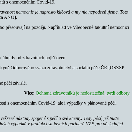
ientů s onemocněním Covid-19.
avenost nemocnic je naprosto klíčová a my nic nepodceňujeme. Toto
[za ANO].
ebo přesouvají na později. Například ve Všeobecné fakultní nemocnici
y úhrady od zdravotních pojišťoven.
kyně Odborového svazu zdravotnictví a sociální péče ČR [OSZSP
é péči závislé.
Více:
Ochrana zdravotníků je nedostatečná, tvrdí odbory
losti s onemocněním Covid-19, ale i výpadky v plánované péči.
škeré náklady spojené s péčí o své klienty. Tedy péčí, jež bude
dných výpadků v produkci smluvních partnerů VZP pro následující