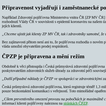
Připravenost vyjadřují i zaměstnanecké p
Například Zdravotní pojišťovna Ministerstva vnitra ČR [ZP MV ČR] sl
rozhodnutí Vlády ČR v souvislosti s epidemií koronaviru na našem úz
jejích klientů.
„Chceme ujistit jak klienty ZP MV ČR, tak i zdravotníky samotné, že
Bez zajímavosti přitom není ani to, že pojišťovna rozhodla o novém p
vláda umožní obyvatelům prodej respirátorů.
ČPZP je připravena a mění režim
Obdobně k věci přistoupila i Česká průmyslová zdravotní pojišťovna
poskytovatelům zdravotních služeb úhrady za zdravotní péči souvisej
„Další případné náklady je ČPZP ve spolupráci se zdravotnickými zař
Česká průmyslová zdravotní pojišťovna, která registruje téměř 1,3 mi
pouze bezkontaktní komunikaci s veřejností. Toto mimořádné opatření 
„Cílem preventivního omezení provozu na pobočkách je maximálně c
informací klienti pojišťovny naleznou na
stránkách ČPZP
.