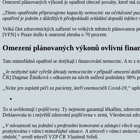
Omezení plánovaných výkonů je opatření obecné povahy, které má zaji
„
Tímto opatřením připravujeme kapacity nemocnic na očekávané paci
opatření je jedním z důležitých předpokladů zvládání dopadů infekce
Velká část zdravotnických zařízení ve velkých městech plánovanou pé
[VFN] v Praze došlo k omezení zhruba o 70 procent.
Omezení plánovaných výkonů ovlivní fina
Tato mimořádná opatření se dotýkají i financování nemocnic. A to z 
„Je nezbytné také vyřešit úhrady nemocnicím v případě omezení dalš
ČR] Dagmar Žitníková s odkazem na návrh snížení podmínky 98% pr
„Nelze jen zaplatit péči za pacienty, kteří onemocněli Covid-19,“
upře
To si uvědomují i pojišťovny. Ty nejenom garantují lékařům, zdravot
Deklarovala to i největší zdravotní pojišťovna v zemi, Všeobecná z
„
V návaznosti na jednání s profesními komorami a zástupci všech segm
poskytována v rámci mimořádné situace. A zároveň v rámci smluvní a
období,“
uvedl mluvčí VZP ČR Vlastimil Sršeň.