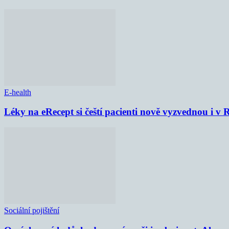
E-health
Léky na eRecept si čeští pacienti nově vyzvednou i v
Sociální pojištění