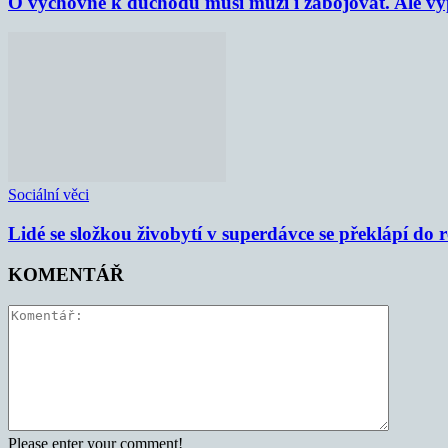
O výchovné k důchodu musí muži i zabojovat. Ale vypl
Sociální věci
Lidé se složkou živobytí v superdávce se překlápí do 
KOMENTÁŘ
Please enter your comment!