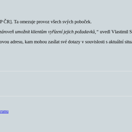
ZP ČR]. Ta omezuje provoz všech svých poboček.
e zároveň umožnit klientům vyřízení jejich požadavků,“
uvedl Vlastimil S
lovou adresu, kam mohou zasílat své dotazy v souvislosti s aktuální si
hranu