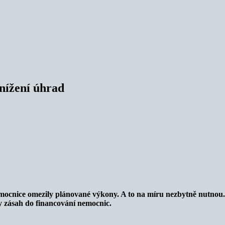
nížení úhrad
emocnice omezily plánované výkony. A to na míru nezbytně nutno
y zásah do financování nemocnic.