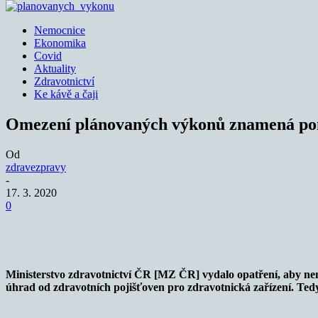
Nemocnice
Ekonomika
Covid
Aktuality
Zdravotnictví
Ke kávě a čaji
Omezení plánovaných výkonů znamená po
Od
zdravezpravy
-
17. 3. 2020
0
Sdílet
Ministerstvo zdravotnictví ČR [MZ ČR] vydalo opatření, aby n
úhrad od zdravotních pojišťoven pro zdravotnická zařízení. Ted