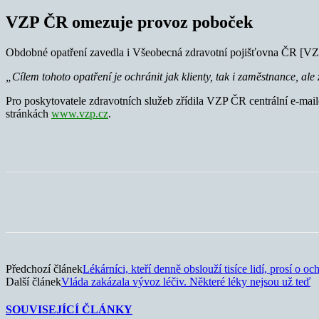
VZP ČR omezuje provoz poboček
Obdobné opatření zavedla i Všeobecná zdravotní pojišťovna ČR [V
„Cílem tohoto opatření je ochránit jak klienty, tak i zaměstnance, al
Pro poskytovatele zdravotních služeb zřídila VZP ČR centrální e-mai
stránkách
www.vzp.cz
.
Sdílet
Předchozí článek
Lékárníci, kteří denně obslouží tisíce lidí, prosí o oc
Další článek
Vláda zakázala vývoz léčiv. Některé léky nejsou už teď
SOUVISEJÍCÍ ČLÁNKY