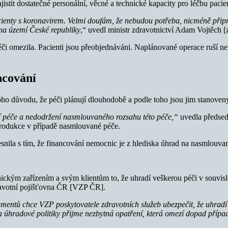
stit dostatečné personální, věcné a technické kapacity pro léčbu pac
enty s koronavirem. Velmi doufám, že nebudou potřeba, nicméně připr
 na území České republiky
,“ uvedl ministr zdravotnictví Adam Vojtěch 
či omezila. Pacienti jsou přeobjednáváni. Naplánované operace ruší n
ncování
toho důvodu, že péči plánují dlouhodobě a podle toho jsou jim stanoven
í péče a nedodržení nasmlouvaného rozsahu této péče,“
uvedla předsed
odukce v případě nasmlouvané péče.
snila s tím, že financování nemocnic je z hlediska úhrad na nasmlouvan
nickým zařízením a svým klientům to, že uhradí veškerou péči v souvis
dravotní pojišťovna ČR [VZP ČR].
entů chce VZP poskytovatele zdravotních služeb ubezpečit, že uhradí ve
 úhradové politiky přijme nezbytná opatření, která omezí dopad přípa