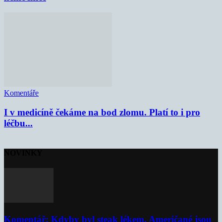
Komentáře
I v medicíně čekáme na bod zlomu. Platí to i pro
léčbu...
NOVINKY
Komentář: Kdyby byl steak lékem, Američané jsou