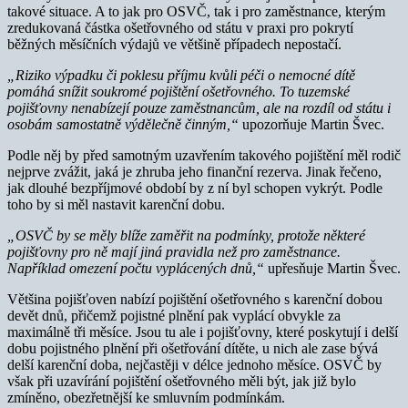
takové situace. A to jak pro OSVČ, tak i pro zaměstnance, kterým
zredukovaná částka ošetřovného od státu v praxi pro pokrytí
běžných měsíčních výdajů ve většině případech nepostačí.
„Riziko výpadku či poklesu příjmu kvůli péči o nemocné dítě
pomáhá snížit soukromé pojištění ošetřovného. To tuzemské
pojišťovny nenabízejí pouze zaměstnancům, ale na rozdíl od státu i
osobám samostatně výdělečně činným,“
upozorňuje Martin Švec.
Podle něj by před samotným uzavřením takového pojištění měl rodič
nejprve zvážit, jaká je zhruba jeho finanční rezerva. Jinak řečeno,
jak dlouhé bezpříjmové období by z ní byl schopen vykrýt. Podle
toho by si měl nastavit karenční dobu.
„OSVČ by se měly blíže zaměřit na podmínky, protože některé
pojišťovny pro ně mají jiná pravidla než pro zaměstnance.
Například omezení počtu vyplácených dnů,“
upřesňuje Martin Švec.
Většina pojišťoven nabízí pojištění ošetřovného s karenční dobou
devět dnů, přičemž pojistné plnění pak vyplácí obvykle za
maximálně tři měsíce. Jsou tu ale i pojišťovny, které poskytují i delší
dobu pojistného plnění při ošetřování dítěte, u nich ale zase bývá
delší karenční doba, nejčastěji v délce jednoho měsíce. OSVČ by
však při uzavírání pojištění ošetřovného měli být, jak již bylo
zmíněno, obezřetnější ke smluvním podmínkám.