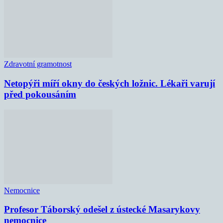
Zdravotní gramotnost
Netopýři míří okny do českých ložnic. Lékaři varují
před pokousáním
Nemocnice
Profesor Táborský odešel z ústecké Masarykovy
nemocnice