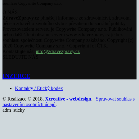
souhlasu Copywrite Company s.r.o.
O NÁS
ZdraveZpravy.cz
přinášejí informace ze zdravotnictví, zdravotní
péče a zdravého životního stylu s přesahem do sociální politiky.
Provozovatelem serveru je Copywrite Company s.r.o. Publikování
nebo další šíření obsahu serveru www.zdravezpravy.cz je bez
souhlasu společnosti Copywrite Company zakázáno. Copyright [c]
2020 Copywrite Company s.r.o. / Copyright [c] ČTK.
Kontaktujte nás:
info@zdravezpravy.cz
SLEDUJTE NÁS
INZERCE
Kontakty / Etický kodex
© Realizace © 2018,
Xcreative - webdesign
. |
Spravovat souhlas s
nastavením osobních údajů
.
adm_sticky