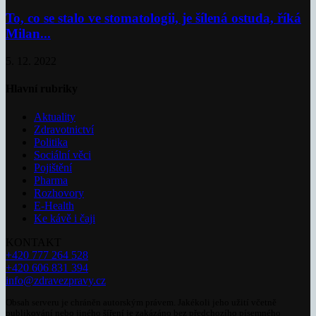
To, co se stalo ve stomatologii, je šílená ostuda, říká
Milan...
5. 12. 2022
Hlavní rubriky
Aktuality
Zdravotnictví
Politika
Sociální věci
Pojištění
Pharma
Rozhovory
E-Health
Ke kávě i čaji
KONTAKT
+420 777 264 528
+420 606 831 394
info@zdravezpravy.cz
Obsah serveru je chráněn autorským právem. Jakékoli jeho užití včetně
publikování nebo jiného šíření je zakázáno bez předchozího písemného