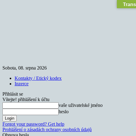
Trans
Sobota, 08. srpna 2026
Kontakty / Etický kodex
Inzerce
Přihlásit se
Vítejte! přihlášení k účtu
vaše uživatelské jméno
heslo
Forgot your password? Get help
Prohlášení o zásadách ochrany osobních údajů
Obnova hesla