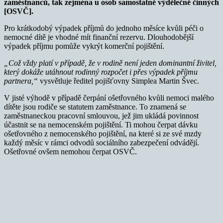
zaměstnanců, tak zejména u osob samostatně výdělečně činných
[OSVČ].
Pro krátkodobý výpadek příjmů do jednoho měsíce kvůli péči o
nemocné dítě je vhodné mít finanční rezervu. Dlouhodobější
výpadek příjmu pomůže vykrýt komerční pojištění.
„Což vždy platí v případě, že v rodině není jeden dominantní živitel,
který dokáže utáhnout rodinný rozpočet i přes výpadek příjmu
partnera,“
vysvětluje ředitel pojišťovny Simplea Martin Švec.
V jisté výhodě v případě čerpání ošetřovného kvůli nemoci malého
dítěte jsou rodiče se statutem zaměstnance. To znamená se
zaměstnaneckou pracovní smlouvou, jež jim ukládá povinnost
účastnit se na nemocenském pojištění. Ti mohou čerpat dávku
ošetřovného z nemocenského pojištění, na které si ze své mzdy
každý měsíc v rámci odvodů sociálního zabezpečení odvádějí.
Ošetřovné ovšem nemohou čerpat OSVČ.