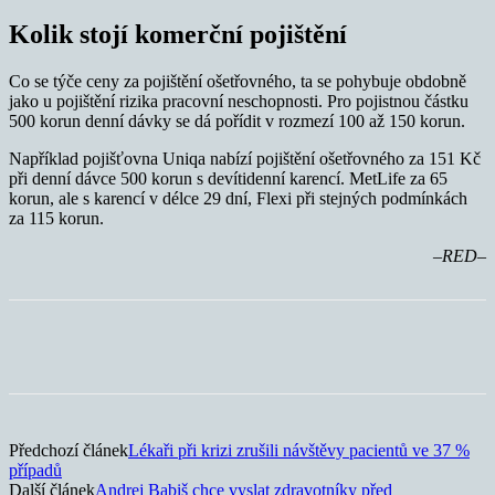
Kolik stojí komerční pojištění
Co se týče ceny za pojištění ošetřovného, ta se pohybuje obdobně
jako u pojištění rizika pracovní neschopnosti. Pro pojistnou částku
500 korun denní dávky se dá pořídit v rozmezí 100 až 150 korun.
Například pojišťovna Uniqa nabízí pojištění ošetřovného za 151 Kč
při denní dávce 500 korun s devítidenní karencí. MetLife za 65
korun, ale s karencí v délce 29 dní, Flexi při stejných podmínkách
za 115 korun.
–RED–
Předchozí článek
Lékaři při krizi zrušili návštěvy pacientů ve 37 %
případů
Další článek
Andrej Babiš chce vyslat zdravotníky před