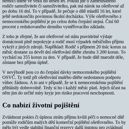
nemoci dítěte ve věku do deseti let. Pokud jde o zaměstnaného
rodiče samoživitele či samoživitelku, pak má nárok na ošetřovné až
po dobu 16 dní. To v případě, že pečuje o dítě mladší 16 let, které
ještě nedokončilo povinnou školní docházku. Výše ošetřovného z
nemocenského pojištění je po celou dobu čerpání stejná. Činí 60
procent z redukovaného denního vyměřovacího základu.
Z toho je zřejmé, že ani ošetřovné od státu pravidelné výdaje
domácnosti plně nepokryje a rodič musí výpadek měsíčního příjmu
vykrýt z jiných zdrojů. Například: Rodič s příjmem 20 tisíc korun za
měsíc dostane za devět dní ošetřování dítěte zhruba 3 200 korun. To
vychází na 355 korun za den. V případě, že bude dítě marodit déle,
zůstane bez příjmu úplně.
V nevýhodě jsou co do čerpání dávky nemocenského pojištění
OSVČ. Ty totiž při ošetřování malého dítěte nedostanou podporu
vůbec žádnou. A to ani v případě, že se k nemocenskému pojištění
přihlásily dobrovolně. Tedy si ho i každý měsíc platí. Jejich účast na
něm jim do určité míry kryje jen riziko pracovní neschopnosti.
Co nabízí životní pojištění
Zvládnout pokles či úplnou ztrátu příjmu kvůli péči o nemocné dítě
pomůže rodičům malých dětí komerční pojištění ošetřovného. To by
mělo být vedle stabilní finanční rezervy další jistotou pro zvládnutí