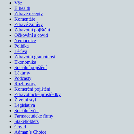
Vše
E-health
Zdravé recepty
Komentáře
Zdravé Zprávy
Zdravotní pojištění
Očkování a covid
Nemocnice
Politika
Léčiva
Zdravotní gramotnost
Ekonomika
Sociální pojištění
Lékárny
Podcasty
Rozhovory
Komerční pojištění
Zdravotnické prostředky
Životní styl
Legislativa
Sociální věci
Farmaceutické firmy
Stakeholders
Covid
Adman´s Choice