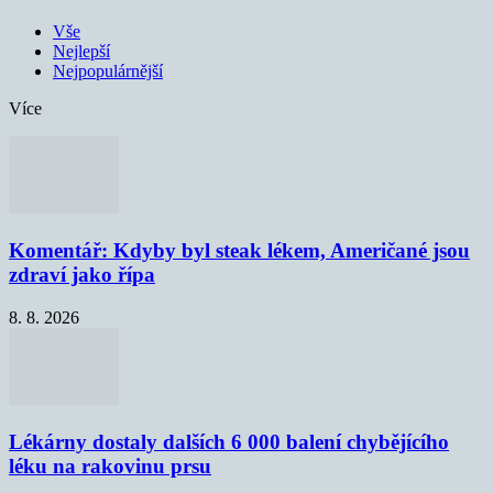
Vše
Nejlepší
Nejpopulárnější
Více
Komentář: Kdyby byl steak lékem, Američané jsou
zdraví jako řípa
8. 8. 2026
Lékárny dostaly dalších 6 000 balení chybějícího
léku na rakovinu prsu