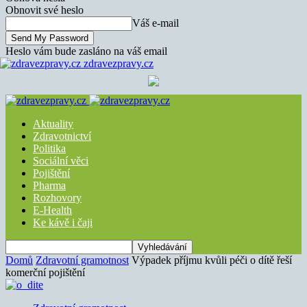
Obnovit své heslo
Váš e-mail
Heslo vám bude zasláno na váš email
zdravezpravy.cz
Aktuality
Zdravotnictví
Politika
Sociální věci
Pojištění
Pharma
Rozhovory
E-Health
Ke kávě i čaji
Domů
Zdravotní gramotnost
Výpadek příjmu kvůli péči o dítě řeší
komerční pojištění