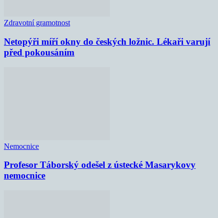
Zdravotní gramotnost
Netopýři míří okny do českých ložnic. Lékaři varují
před pokousáním
Nemocnice
Profesor Táborský odešel z ústecké Masarykovy
nemocnice