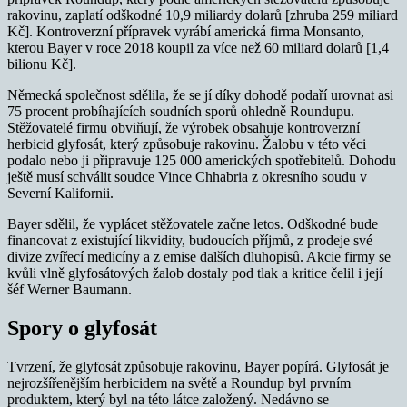
rakovinu, zaplatí odškodné 10,9 miliardy dolarů [zhruba 259 miliard
Kč]. Kontroverzní přípravek vyrábí americká firma Monsanto,
kterou Bayer v roce 2018 koupil za více než 60 miliard dolarů [1,4
bilionu Kč].
Německá společnost sdělila, že se jí díky dohodě podaří urovnat asi
75 procent probíhajících soudních sporů ohledně Roundupu.
Stěžovatelé firmu obviňují, že výrobek obsahuje kontroverzní
herbicid glyfosát, který způsobuje rakovinu. Žalobu v této věci
podalo nebo ji připravuje 125 000 amerických spotřebitelů. Dohodu
ještě musí schválit soudce Vince Chhabria z okresního soudu v
Severní Kalifornii.
Bayer sdělil, že vyplácet stěžovatele začne letos. Odškodné bude
financovat z existující likvidity, budoucích příjmů, z prodeje své
divize zvířecí medicíny a z emise dalších dluhopisů. Akcie firmy se
kvůli vlně glyfosátových žalob dostaly pod tlak a kritice čelil i její
šéf Werner Baumann.
Spory o glyfosát
Tvrzení, že glyfosát způsobuje rakovinu, Bayer popírá. Glyfosát je
nejrozšířenějším herbicidem na světě a Roundup byl prvním
produktem, který byl na této látce založený. Nedávno se