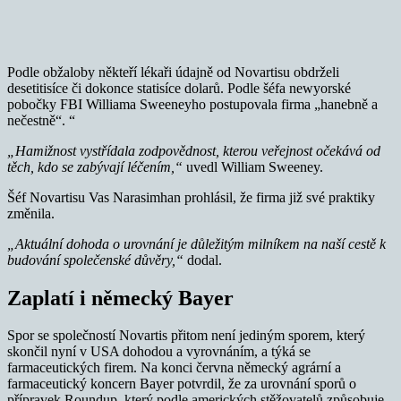
Podle obžaloby někteří lékaři údajně od Novartisu obdrželi
desetitisíce či dokonce statisíce dolarů. Podle šéfa newyorské
pobočky FBI Williama Sweeneyho postupovala firma „hanebně a
nečestně“. “
„Hamižnost vystřídala zodpovědnost, kterou veřejnost očekává od
těch, kdo se zabývají léčením,“
uvedl William Sweeney.
Šéf Novartisu Vas Narasimhan prohlásil, že firma již své praktiky
změnila.
„Aktuální dohoda o urovnání je důležitým milníkem na naší cestě k
budování společenské důvěry,“
dodal.
Zaplatí i německý Bayer
Spor se společností Novartis přitom není jediným sporem, který
skončil nyní v USA dohodou a vyrovnáním, a týká se
farmaceutických firem. Na konci června německý agrární a
farmaceutický koncern Bayer potvrdil, že za urovnání sporů o
přípravek Roundup, který podle amerických stěžovatelů způsobuje