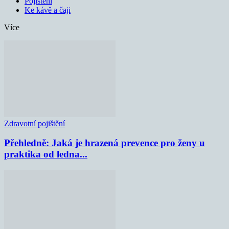
Pojištění
Ke kávě a čaji
Více
Zdravotní pojištění
Přehledně: Jaká je hrazená prevence pro ženy u
praktika od ledna...