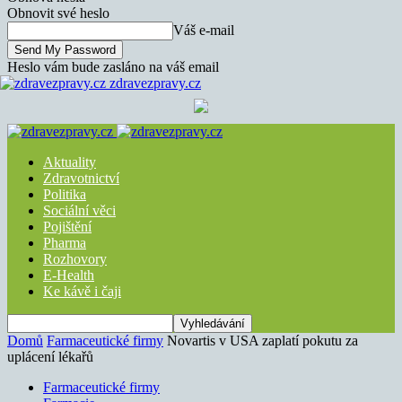
Obnovit své heslo
Váš e-mail
Heslo vám bude zasláno na váš email
zdravezpravy.cz
Aktuality
Zdravotnictví
Politika
Sociální věci
Pojištění
Pharma
Rozhovory
E-Health
Ke kávě i čaji
Domů
Farmaceutické firmy
Novartis v USA zaplatí pokutu za
uplácení lékařů
Farmaceutické firmy