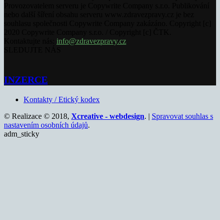
Provozovatelem serveru je Copywrite Company s.r.o. Publikování
nebo další šíření obsahu serveru www.zdravezpravy.cz je bez
souhlasu společnosti Copywrite Company zakázáno. Copyright [c]
2020 Copywrite Company s.r.o. / Copyright [c] ČTK.
Kontaktujte nás:
info@zdravezpravy.cz
SLEDUJTE NÁS
INZERCE
Kontakty / Etický kodex
© Realizace © 2018,
Xcreative - webdesign
. |
Spravovat souhlas s
nastavením osobních údajů
.
adm_sticky