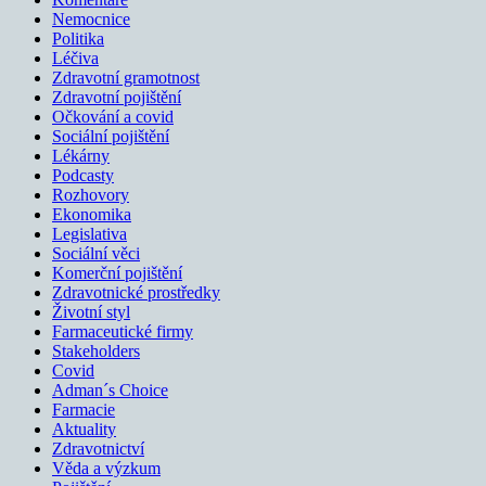
Nemocnice
Politika
Léčiva
Zdravotní gramotnost
Zdravotní pojištění
Očkování a covid
Sociální pojištění
Lékárny
Podcasty
Rozhovory
Ekonomika
Legislativa
Sociální věci
Komerční pojištění
Zdravotnické prostředky
Životní styl
Farmaceutické firmy
Stakeholders
Covid
Adman´s Choice
Farmacie
Aktuality
Zdravotnictví
Věda a výzkum