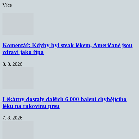
Více
Komentář: Kdyby byl steak lékem, Američané jsou
zdraví jako řípa
8. 8. 2026
Lékárny dostaly dalších 6 000 balení chybějícího
léku na rakovinu prsu
7. 8. 2026