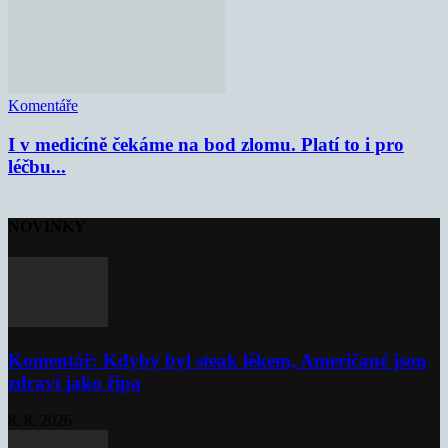
Komentáře
I v medicíně čekáme na bod zlomu. Platí to i pro
léčbu...
NOVINKY
Komentář: Kdyby byl steak lékem, Američané jsou
zdraví jako řípa
8. 8. 2026