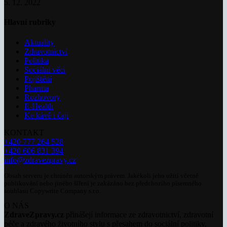
5. 12. 2022
Hlavní rubriky
Aktuality
Zdravotnictví
Politika
Sociální věci
Pojištění
Pharma
Rozhovory
E-Health
Ke kávě i čaji
KONTAKT
+420 777 264 528
+420 606 831 394
info@zdravezpravy.cz
Obsah serveru je chráněn autorským právem. Jakékoli jeho užití včetně
publikování nebo jiného šíření je zakázáno bez předchozího písemného
souhlasu Copywrite Company s.r.o.
O NÁS
ZdraveZpravy.cz
přinášejí informace ze zdravotnictví, zdravotní
péče a zdravého životního stylu s přesahem do sociální politiky.