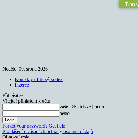
Trans
Neděle, 09. srpna 2026
Kontakty / Etický kodex
Inzerce
Přihlásit se
Vítejte! přihlášení k účtu
vaše uživatelské jméno
heslo
Forgot your password? Get help
Prohlášení o zásadách ochrany osobních údajů
Obnova hesla