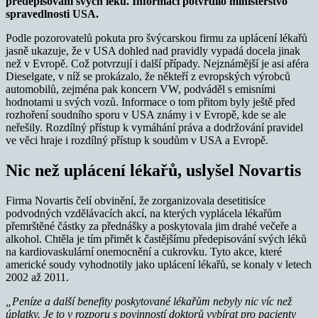
předepisování svých léků. Informaci potvrdilo ministerstvo
spravedlnosti USA.
Podle pozorovatelů pokuta pro švýcarskou firmu za uplácení lékařů
jasně ukazuje, že v USA dohled nad pravidly vypadá docela jinak
než v Evropě. Což potvrzují i další případy. Nejznámější je asi aféra
Dieselgate, v níž se prokázalo, že někteří z evropských výrobců
automobilů, zejména pak koncern VW, podváděl s emisními
hodnotami u svých vozů. Informace o tom přitom byly ještě před
rozhoření soudního sporu v USA známy i v Evropě, kde se ale
neřešily. Rozdílný přístup k vymáhání práva a dodržování pravidel
ve věci hraje i rozdílný přístup k soudům v USA a Evropě.
Nic než uplácení lékařů, uslyšel Novartis
Firma Novartis čelí obvinění, že zorganizovala desetitisíce
podvodných vzdělávacích akcí, na kterých vyplácela lékařům
přemrštěné částky za přednášky a poskytovala jim drahé večeře a
alkohol. Chtěla je tím přimět k častějšímu předepisování svých léků
na kardiovaskulární onemocnění a cukrovku. Tyto akce, které
americké soudy vyhodnotily jako uplácení lékařů, se konaly v letech
2002 až 2011.
„Peníze a další benefity poskytované lékařům nebyly nic víc než
úplatky. Je to v rozporu s povinností doktorů vybírat pro pacienty