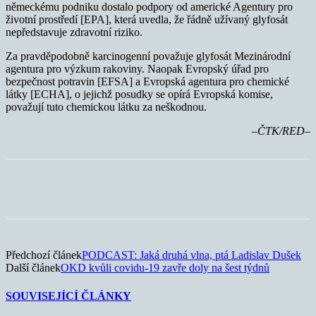
německému podniku dostalo podpory od americké Agentury pro
životní prostředí [EPA], která uvedla, že řádně užívaný glyfosát
nepředstavuje zdravotní riziko.
Za pravděpodobně karcinogenní považuje glyfosát Mezinárodní
agentura pro výzkum rakoviny. Naopak Evropský úřad pro
bezpečnost potravin [EFSA] a Evropská agentura pro chemické
látky [ECHA], o jejichž posudky se opírá Evropská komise,
považují tuto chemickou látku za neškodnou.
–ČTK/RED–
Předchozí článek
PODCAST: Jaká druhá vlna, ptá Ladislav Dušek
Další článek
OKD kvůli covidu-19 zavře doly na šest týdnů
SOUVISEJÍCÍ ČLÁNKY