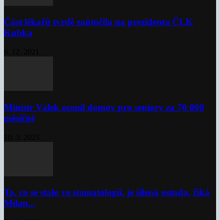
Část lékařů tvrdě zaútočila na prezidenta ČLK
Kubka
6. 12. 2021
Ministr Válek ocenil domov pro seniory za 70 000
měsíčně
10. 3. 2023
To, co se stalo ve stomatologii, je šílená ostuda, říká
Milan...