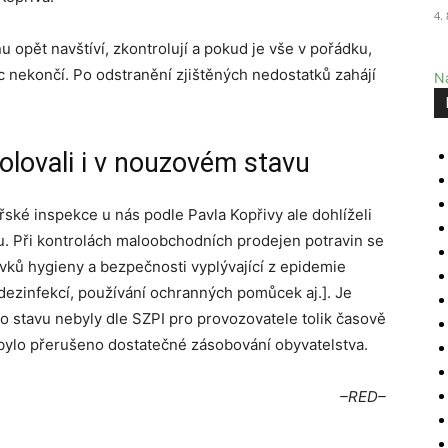
4.
opět navštíví, zkontrolují a pokud je vše v pořádku,
c nekončí. Po odstranění zjištěných nedostatků zahájí
Na
olovali i v nouzovém stavu
řské inspekce u nás podle Pavla Kopřivy ale dohlíželi
u. Při kontrolách maloobchodních prodejen potravin se
vků hygieny a bezpečnosti vyplývající z epidemie
 dezinfekcí, používání ochranných pomůcek aj.]. Je
o stavu nebyly dle SZPI pro provozovatele tolik časově
ebylo přerušeno dostatečné zásobování obyvatelstva.
–RED–