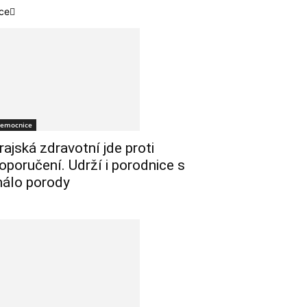
ce
emocnice
rajská zdravotní jde proti
oporučení. Udrží i porodnice s
álo porody