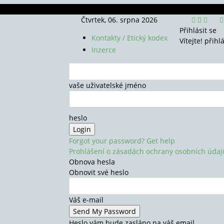
Čtvrtek, 06. srpna 2026
Přihlásit se
Kontakty / Etický kodex
Vítejte! přihl
Inzerce
vaše uživatelské jméno
heslo
Forgot your password? Get help
Prohlášení o zásadách ochrany osobních údaj
Obnova hesla
Obnovit své heslo
Váš e-mail
Heslo vám bude zasláno na váš email