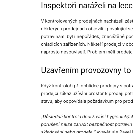
Inspektoři naráželi na lec
V kontrolovaných prodejnách nacházeli zást
některých prodejnách objevili i povalující
potravinami byl i nepořádek, znečištěné podl
chladicích zařízeních. Někteří prodejci v o
naprosto nesouvisejí. Problém měli prodej
Uzavřením provozovny to
Když kontroloři při obhlídce prodejny s potr
prodejci zákaz užívání prostor k prodeji po
stavu, aby odpovídala požadavkům pro prode
„Důsledná kontrola dodržování hygienických 
porušení nelze zaručit bezpečnost potravin u
skladování nebo prodeje,“
vysvětluje Pavel 