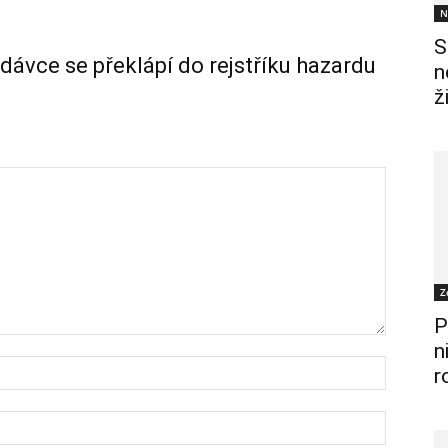
N
S
rdávce se překlápí do rejstříku hazardu
n
ž
Z
P
n
r