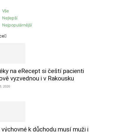
Vše
Nejlepší
Nejpopulárnější
ce
éky na eRecept si čeští pacienti
ově vyzvednou i v Rakousku
 8. 2026
 výchovné k důchodu musí muži i