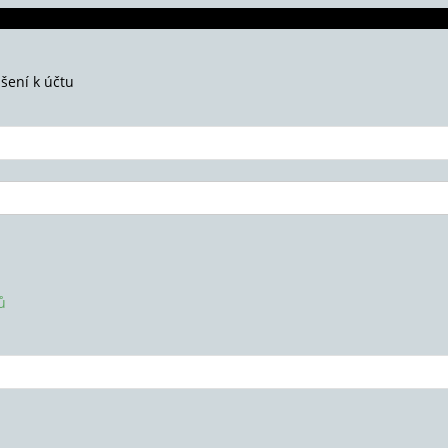
ášení k účtu
ů