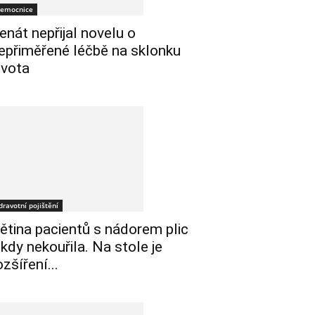
emocnice
enát nepřijal novelu o
epřiměřené léčbě na sklonku
ivota
dravotní pojištění
ětina pacientů s nádorem plic
ikdy nekouřila. Na stole je
ozšíření...