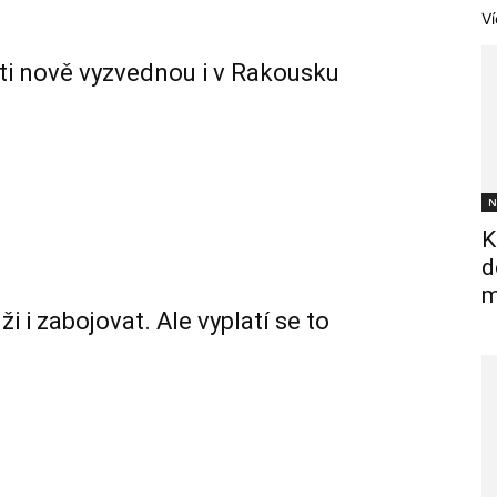
Ví
nti nově vyzvednou i v Rakousku
N
K
d
m
i zabojovat. Ale vyplatí se to