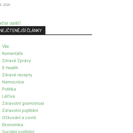
 8. 2026
číst další
NEJČTENĚJŠÍ ČLÁNKY
Vše
Komentáře
Zdravé Zprávy
E-health
Zdravé recepty
Nemocnice
Politika
Léčiva
Zdravotní gramotnost
Zdravotní pojištění
Očkování a covid
Ekonomika
Sociální pojištění