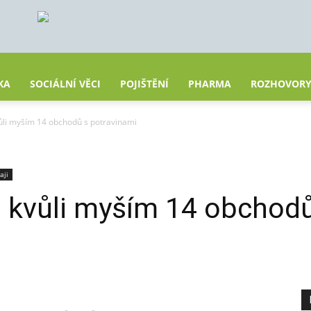
KA
SOCIÁLNÍ VĚCI
POJIŠTĚNÍ
PHARMA
ROZHOVOR
vůli myším 14 obchodů s potravinami
aji
li kvůli myším 14 obchod