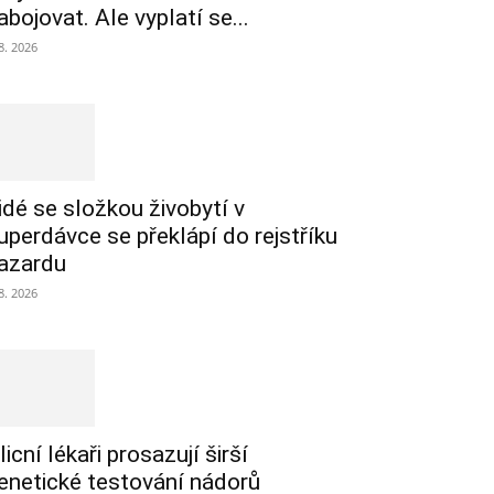
abojovat. Ale vyplatí se...
 8. 2026
idé se složkou živobytí v
uperdávce se překlápí do rejstříku
azardu
 8. 2026
licní lékaři prosazují širší
enetické testování nádorů