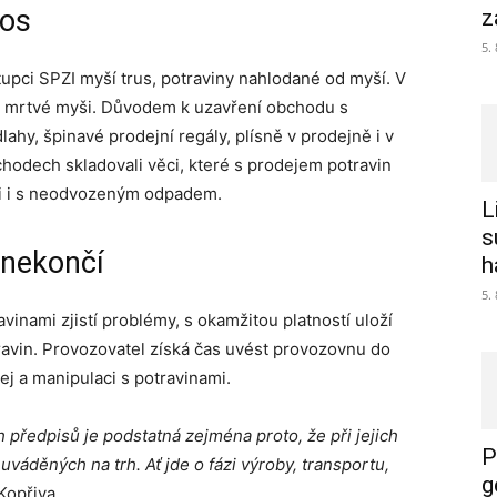
cos
z
5.
upci SPZI myší trus, potraviny nahlodané od myší. V
 se mrtvé myši. Důvodem k uzavření obchodu s
ahy, špinavé prodejní regály, plísně v prodejně i v
bchodech skladovali věci, které s prodejem potravin
ci i s neodvozeným odpadem.
L
s
 nekončí
h
5.
avinami zjistí problémy, s okamžitou platností uloží
travin. Provozovatel získá čas uvést provozovnu do
j a manipulaci s potravinami.
předpisů je podstatná zejména proto, že při jejich
P
váděných na trh. Ať jde o fázi výroby, transportu,
g
Kopřiva.