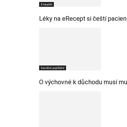
E-health
Léky na eRecept si čeští pacie
Sociální pojištění
O výchovné k důchodu musí muži 