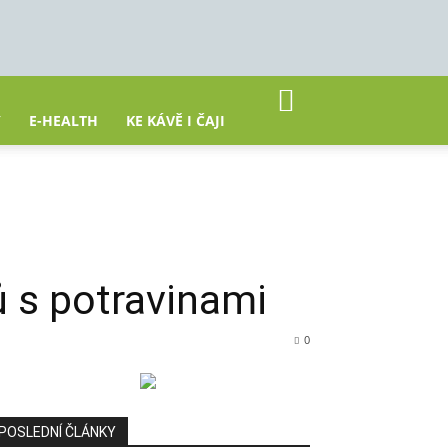
Y
E-HEALTH
KE KÁVĚ I ČAJI
ů s potravinami
0
POSLEDNÍ ČLÁNKY