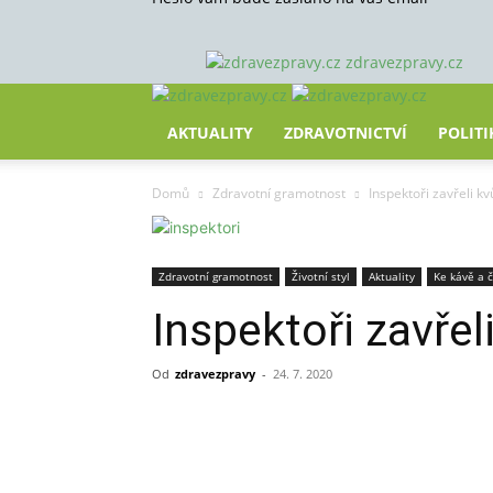
zdravezpravy.cz
AKTUALITY
ZDRAVOTNICTVÍ
POLITI
Domů
Zdravotní gramotnost
Inspektoři zavřeli k
Zdravotní gramotnost
Životní styl
Aktuality
Ke kávě a č
Inspektoři zavře
Od
zdravezpravy
-
24. 7. 2020
Sdílet