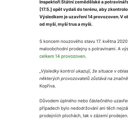
Inspektoři Státní zemědělské a potravinář
[17.5.] opět vydali do terénu, aby zkontro
Výsledkem je uzavření 14 provozoven. V ob
od myší, myší trus a myši.
S koncem nouzového stavu 17. května 2020 z
maloobchodní prodejny s potravinami. A výsle
celkem 14 provozoven
.
„Výsledky kontrol ukazují, že situace v obl
některých provozovatelů zůstává na značně
Kopřiva.
Důvodem úplného nebo částečného uzavření
případech bylo nedodržování ani těch nejzá
prodejních plochách, tak v zázemí prodejen