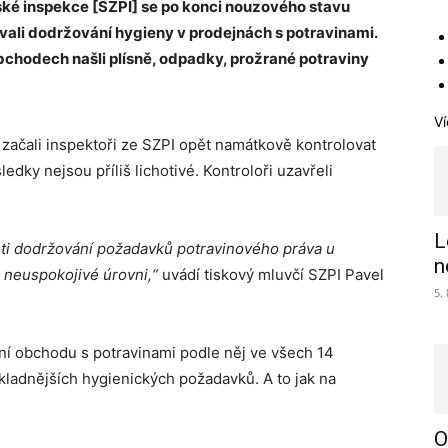
ské inspekce [SZPI] se po konci nouzového stavu
lovali dodržování hygieny v prodejnách s potravinami.
chodech našli plísně, odpadky, prožrané potraviny
Ví
ačali inspektoři ze SZPI opět namátkově kontrolovat
dky nejsou příliš lichotivé. Kontroloři uzavřeli
L
asti dodržování požadavků potravinového práva u
n
 neuspokojivé úrovni,“
uvádí tiskový mluvčí SZPI Pavel
5.
 obchodu s potravinami podle něj ve všech 14
kladnějších hygienických požadavků. A to jak na
.
O