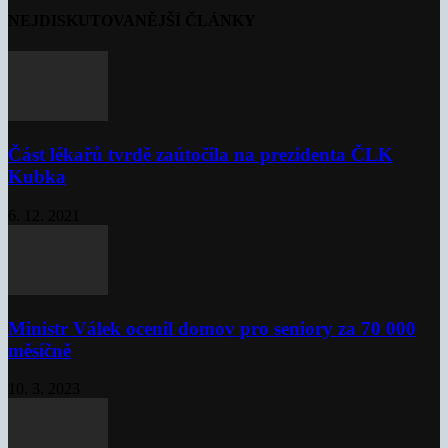
NEJDISKUTOVANĚJŠÍ ČLÁNKY
Část lékařů tvrdě zaútočila na prezidenta ČLK
Kubka
6. 12. 2021
Ministr Válek ocenil domov pro seniory za 70 000
měsíčně
10. 3. 2023