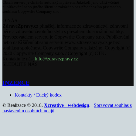
Obsah serveru je chráněn autorským právem. Jakékoli jeho užití včetně
publikování nebo jiného šíření je zakázáno bez předchozího písemného
souhlasu Copywrite Company s.r.o.
O NÁS
ZdraveZpravy.cz
přinášejí informace ze zdravotnictví, zdravotní
péče a zdravého životního stylu s přesahem do sociální politiky.
Provozovatelem serveru je Copywrite Company s.r.o. Publikování
nebo další šíření obsahu serveru www.zdravezpravy.cz je bez
souhlasu společnosti Copywrite Company zakázáno. Copyright [c]
2020 Copywrite Company s.r.o. / Copyright [c] ČTK.
Kontaktujte nás:
info@zdravezpravy.cz
SLEDUJTE NÁS
INZERCE
Kontakty / Etický kodex
© Realizace © 2018,
Xcreative - webdesign
. |
Spravovat souhlas s
nastavením osobních údajů
.