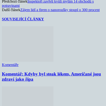
Předchozí článek
Inspektoři zavřeli kvůli myším 14 obchodů s
potravinami
Další článek
Zájem lidí a firem o nanoroušky stoupl o 300 procent
SOUVISEJÍCÍ ČLÁNKY
Komentáře
Komentář: Kdyby byl steak lékem, Američané jsou
zdraví jako řípa