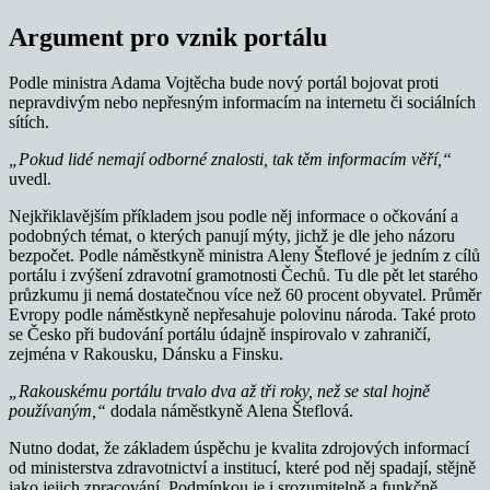
Argument pro vznik portálu
Podle ministra Adama Vojtěcha bude nový portál bojovat proti
nepravdivým nebo nepřesným informacím na internetu či sociálních
sítích.
„Pokud lidé nemají odborné znalosti, tak těm informacím věří,“
uvedl.
Nejkřiklavějším příkladem jsou podle něj informace o očkování a
podobných témat, o kterých panují mýty, jichž je dle jeho názoru
bezpočet. Podle náměstkyně ministra Aleny Šteflové je jedním z cílů
portálu i zvýšení zdravotní gramotnosti Čechů. Tu dle pět let starého
průzkumu ji nemá dostatečnou více než 60 procent obyvatel. Průměr
Evropy podle náměstkyně nepřesahuje polovinu národa. Také proto
se Česko při budování portálu údajně inspirovalo v zahraničí,
zejména v Rakousku, Dánsku a Finsku.
„Rakouskému portálu trvalo dva až tři roky, než se stal hojně
používaným,“
dodala náměstkyně Alena Šteflová.
Nutno dodat, že základem úspěchu je kvalita zdrojových informací
od ministerstva zdravotnictví a institucí, které pod něj spadají, stějně
jako jejich zpracování. Podmínkou je i srozumitelně a funkčně