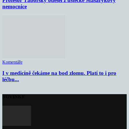
Profesor Táborský odešel z ústecké Masarykovy
nemocnice
Komentáře
I v medicíně čekáme na bod zlomu. Platí to i pro
léčbu...
NOVINKY