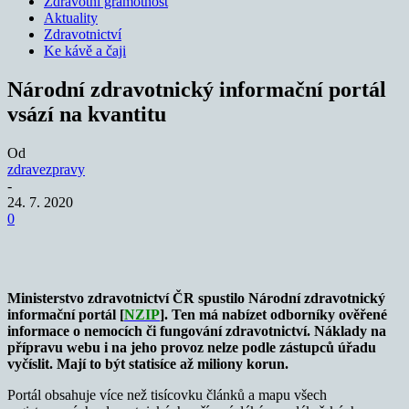
Zdravotní gramotnost
Aktuality
Zdravotnictví
Ke kávě a čaji
Národní zdravotnický informační portál
vsází na kvantitu
Od
zdravezpravy
-
24. 7. 2020
0
Ministerstvo zdravotnictví ČR spustilo Národní zdravotnický
informační portál [
NZIP
]. Ten má nabízet odborníky ověřené
informace o nemocích či fungování zdravotnictví. Náklady na
přípravu webu i na jeho provoz nelze podle zástupců úřadu
vyčíslit. Mají to být statisíce až miliony korun.
Portál obsahuje více než tisícovku článků a mapu všech