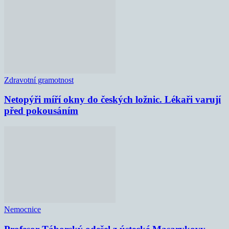
Zdravotní gramotnost
Netopýři míří okny do českých ložnic. Lékaři varují
před pokousáním
Nemocnice