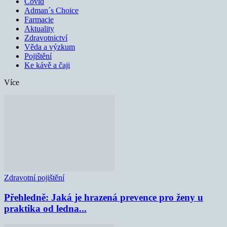
Covid
Adman´s Choice
Farmacie
Aktuality
Zdravotnictví
Věda a výzkum
Pojištění
Ke kávě a čaji
Více
Zdravotní pojištění
Přehledně: Jaká je hrazená prevence pro ženy u
praktika od ledna...