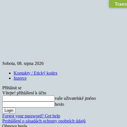
Trans
Sobota, 08. srpna 2026
Kontakty / Etický kodex
Inzerce
Přihlásit se
Vítejte! přihlášení k účtu
vaše uživatelské jméno
heslo
Forgot your password? Get help
Prohlášení o zásadách ochrany osobních údajů
Obnova hesla