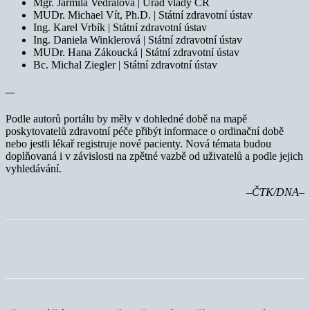
Mgr. Jarmila Vedralová | Úřad vlády ČR
MUDr. Michael Vít, Ph.D. | Státní zdravotní ústav
Ing. Karel Vrbík | Státní zdravotní ústav
Ing. Daniela Winklerová | Státní zdravotní ústav
MUDr. Hana Zákoucká | Státní zdravotní ústav
Bc. Michal Ziegler | Státní zdravotní ústav
—
Podle autorů portálu by měly v dohledné době na mapě
poskytovatelů zdravotní péče přibýt informace o ordinační době
nebo jestli lékař registruje nové pacienty. Nová témata budou
doplňovaná i v závislosti na zpětné vazbě od uživatelů a podle jejich
vyhledávání.
–ČTK/DNA–