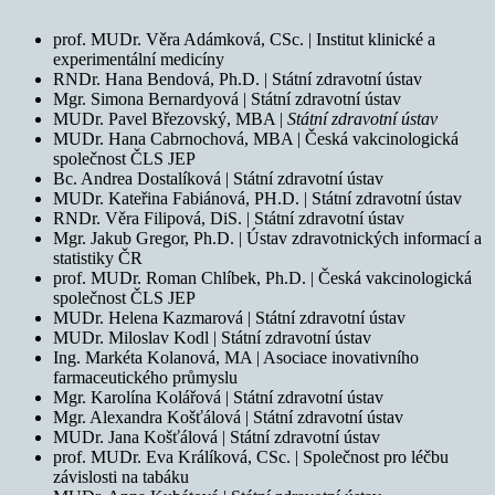
prof. MUDr. Věra Adámková, CSc. | Institut klinické a
experimentální medicíny
RNDr. Hana Bendová, Ph.D. | Státní zdravotní ústav
Mgr. Simona Bernardyová | Státní zdravotní ústav
MUDr. Pavel Březovský, MBA |
Státní zdravotní ústav
MUDr. Hana Cabrnochová, MBA | Česká vakcinologická
společnost ČLS JEP
Bc. Andrea Dostalíková | Státní zdravotní ústav
MUDr. Kateřina Fabiánová, PH.D. | Státní zdravotní ústav
RNDr. Věra Filipová, DiS. | Státní zdravotní ústav
Mgr. Jakub Gregor, Ph.D. | Ústav zdravotnických informací a
statistiky ČR
prof. MUDr. Roman Chlíbek, Ph.D. | Česká vakcinologická
společnost ČLS JEP
MUDr. Helena Kazmarová | Státní zdravotní ústav
MUDr. Miloslav Kodl | Státní zdravotní ústav
Ing. Markéta Kolanová, MA | Asociace inovativního
farmaceutického průmyslu
Mgr. Karolína Kolářová | Státní zdravotní ústav
Mgr. Alexandra Košťálová | Státní zdravotní ústav
MUDr. Jana Košťálová | Státní zdravotní ústav
prof. MUDr. Eva Králíková, CSc. | Společnost pro léčbu
závislosti na tabáku