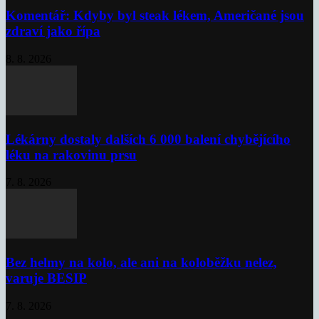
Komentář: Kdyby byl steak lékem, Američané jsou
zdraví jako řípa
8. 8. 2026
Lékárny dostaly dalších 6 000 balení chybějícího
léku na rakovinu prsu
7. 8. 2026
Bez helmy na kolo, ale ani na koloběžku nelez,
varuje BESIP
7. 8. 2026