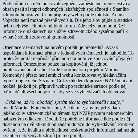
Podle úřadu na něm pracovali zejména zaměstnanci ministerstva a
obsah psali zástupci odborných lékařských společností a Státního
zdravotního ústavu. Cenu přípravy webu podle ministra Adama
Vojtěcha není možné přesně vyčíslit. Dle jeho slov půjde o statisíce
nebo nejvýše jednotky milionů korun. Zde nelze pominout, že i
informace o nákladech na služby zdravotnického systému patří k
výbavě solidní zdravotní gramotnosti.
Orientace v tématech na novém portálu je přehledná. Avšak
uspořádání informací přímo v jednotlivých tématech je nahodilé. To
proto, že portál nepřináší přidanou hodnotu ve zpracování přejatých
informací. Omezuje se pouze na kopírování již jednou
publikovaného obsahu. Podle koordinátora projektu Martina
Komendy i přesto není ambicí webu konkurovat vyhledávačům
typu Google nebo Seznam. Což vzhledem k povaze NZIP není ani
možné, jakkoli při přípravě webu po technické stránce podle něj
tvůrci dělali všechno pro to, aby se ve vyhledávačích objevoval.
„Čekáme, až ho robotický systém těchto vyhledávačů nasaje,“
uvedl Martina Komendy s tím, že cílem je, aby by při zadání
jakéhokoliv zdravotnického tématu byl NZIP prvním nekomerčním
nabízeným odkazem. Dodal, že potřebné informace lidé podle něj
dostanou na dvě kliknutí od zadání dotazu do vyhledávání. Problém
ovšem je, že kvalitu a přehlednost poskytnutých informací nahrazuje
kvantita nabízených zdrojů [mimo portál].