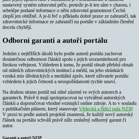
nastavený systém zdravotní péče, protože je-li ten sám v chaosu, i
sebelépe podané informace o něm zdravotní gramotnost Čechů
zlepší jen obtížně. A je-li řeč o příkladu dobré praxe ze zahraničí, tak
zdravotnické informace ze zahraničí na portále v základním členění
docela chybějí.
Odborní garanti a autoři portálu
Jedním z nejtěžších úkolů bylo podle autorů portálu zachovat
dostatečnou odbornost článků spolu s jejich srozumitelností pro
širokou veřejnost. Vzhledem k tomu, že portál obsah přebírá obsah
od státních zdravotnických institucí a médií, na jeho stránkách
vzniká mix úřednických a mediální zpráv, které uživatele portálu
vzhledem k jejich četnosti a neuspořádanosti rychle unaví.
Na druhou stranu portál má silné zázemí ve svých autorech a
garantech. Právě ti mají spolupracovat na vytváření autorských
článků a doporučovat vhodné existující online zdroje. A to v souladu
s publikačním plánem, který stanovuje
Vědecká a řídicí rada NZIP
.
V praxi to podle autorů projektů znamená, že každý nový autorský
článek na portálu schválí právě níže zmíněný odborný garant či
autor.
Garanti a autoři NZIP