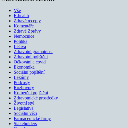
Vše
E-health
Zdravé recepty
Komentáře
Zdravé Zprávy
Nemocnice
Politika
Léčiva
Zdravotní gramotnost
Zdravotní pojištění
Očkování a covid
Ekonomika
Sociální pojištění
Lékárny
Podcasty
Rozhovory
Komerční pojištění
Zdravotnické prostředky
Životní styl
Legislativa
Sociální věci
Farmaceutické firmy
Stakeholders