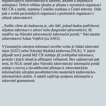
registrovaných zdravotnických zařízení, lékáren a lékařských
ambulancí. Drtivá většina obsahu je přejata z rezortních organizací
MZ ČR a médií, zejména Českého rozhlasu a České televize. Dále
pak z webů pacientských organizací a profesních organizací v
oblasti zdravotnictví.
„Naším cílem do budoucna je, aby lidé, pokud budou potřebovat
nějakou informaci o zdraví nebo fungování zdravotnictví, šli
nejdříve na Národní zdravotnický informační portál,“
řekl ministr
zdravotnictví Adam Vojtěch [za ANO].
Významným zdrojem informací nového webu je Státní zdravotní
ústav [SZÚ] nebo Národní lékařská knihovna [NLK]. V jejich
případě nový portál MZ ČR dubluje již zveřejněné informace,
protože i jejich obsah je přístupný veřejnosti. Bez zajímavosti pak
není, že NLK stejně jako Národní zdravotnický informační portál
usiluje o rozvoj a zkvalitňování přístupu k zdravotnickým
informačním zdrojům prostřednictvím moderních knihovnicko-
informačních služeb. A taktéž zajišťuje podporu informační a
zdravotní gramotnosti.