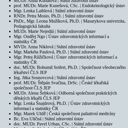
MUDr. Anna Kubátová | Státní zdravotní ústav
prof. MUDr. Marie Kunešová, CSc. | Endokrinologický ústav
Mgr. Lenka Laiblová | Státní zdravotní ústav
RNDr. Petra Mosio, Ph.D. | Státní zdravotní ústav
PhDr., Mgr. Leona Mužíková, Ph.D. | Masarykova univerzita,
Pedagogická fakulta
MUDr. Marie Nejedlá | Státní zdravotní ústav
Mgr. Ondřej Ngo | Ústav zdravotnických informací a
statistiky ČR
MVDr. Anna Niklová | Státní zdravotní ústav
Mgr. Markéta Paulová, Ph.D. | Státní zdravotní ústav
Mgr. Petra Růžičková | Ústav zdravotnických informací a
statistiky ČR
doc. MUDr. Bohumil Seifert, Ph.D. | Společnost všeobecného
lékařství ČLS JEP
Ing. Jitka Sosnovcová | Státní zdravotní ústav
prof. MUDr. Štěpán Svačina, DrSc. | České lékařská
společnost ČLS JEP
MUDr. Alena Šebková | Odborná společnost praktických
dětských lékařů ČLS JEP
Mgr. Lenka Šnajdrová, Ph.D. | Ústav zdravotnických
informací a statistiky ČR
Mgr. Marek Uhlíř | Česká společnost paliativní medicíny
Bc. Eva Uličná | Státní zdravotní ústav
doc. MUDr. Pavel Urban, CSc. | Státní zdravotní ústav