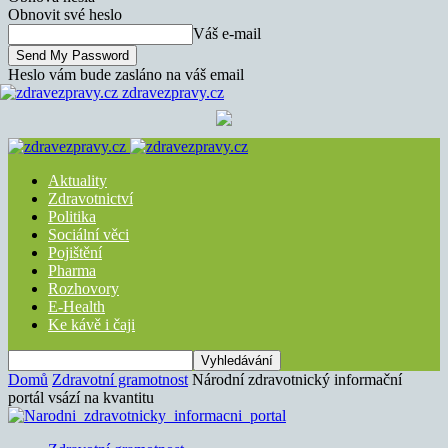
Obnovit své heslo
Váš e-mail
Heslo vám bude zasláno na váš email
zdravezpravy.cz
Aktuality
Zdravotnictví
Politika
Sociální věci
Pojištění
Pharma
Rozhovory
E-Health
Ke kávě i čaji
Domů
Zdravotní gramotnost
Národní zdravotnický informační
portál vsází na kvantitu