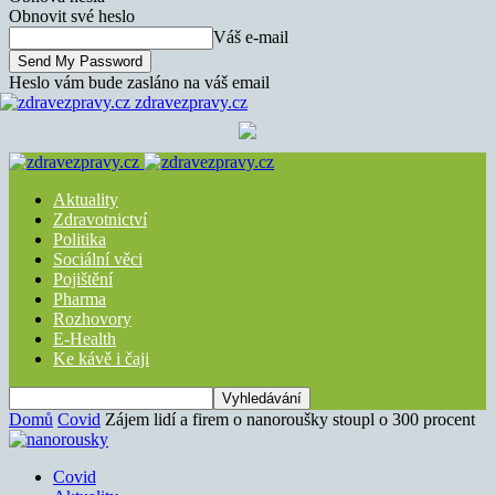
Obnovit své heslo
Váš e-mail
Heslo vám bude zasláno na váš email
zdravezpravy.cz
Aktuality
Zdravotnictví
Politika
Sociální věci
Pojištění
Pharma
Rozhovory
E-Health
Ke kávě i čaji
Domů
Covid
Zájem lidí a firem o nanoroušky stoupl o 300 procent
Covid