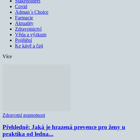
Stakeholders
Covid
Adman´s Choice
Farmacie
Aktuality
Zdravotnictví
Věda a výzkum
Pojištění
Ke kávě a čaji
Více
Zdravotní gramotnost
Přehledně: Jaká je hrazená prevence pro ženy u
praktika od ledna...