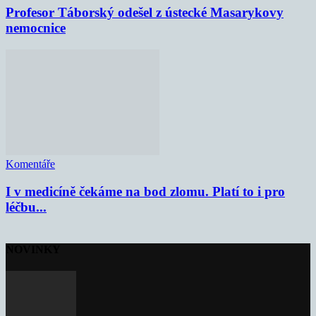
Profesor Táborský odešel z ústecké Masarykovy
nemocnice
Komentáře
I v medicíně čekáme na bod zlomu. Platí to i pro
léčbu...
NOVINKY