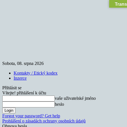
Trans
Sobota, 08. srpna 2026
Kontakty / Etický kodex
Inzerce
Přihlásit se
Vítejte! přihlášení k účtu
vaše uživatelské jméno
heslo
Forgot your password? Get help
Prohlášení o zásadách ochrany osobních údajů
Obnova hesla