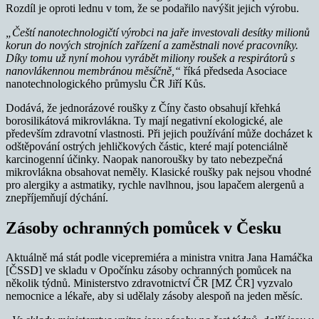
Rozdíl je oproti lednu v tom, že se podařilo navýšit jejich výrobu.
„Čeští nanotechnologičtí výrobci na jaře investovali desítky milionů
korun do nových strojních zařízení a zaměstnali nové pracovníky.
Díky tomu už nyní mohou vyrábět miliony roušek a respirátorů s
nanovlákennou membránou měsíčně,“
říká předseda Asociace
nanotechnologického průmyslu ČR Jiří Kůs.
Dodává, že jednorázové roušky z Číny často obsahují křehká
borosilikátová mikrovlákna. Ty mají negativní ekologické, ale
především zdravotní vlastnosti. Při jejich používání může docházet k
odštěpování ostrých jehličkových částic, které mají potenciálně
karcinogenní účinky. Naopak nanoroušky by tato nebezpečná
mikrovlákna obsahovat neměly. Klasické roušky pak nejsou vhodné
pro alergiky a astmatiky, rychle navlhnou, jsou lapačem alergenů a
znepříjemňují dýchání.
Zásoby ochranných pomůcek v Česku
Aktuálně má stát podle vicepremiéra a ministra vnitra Jana Hamáčka
[ČSSD] ve skladu v Opočínku zásoby ochranných pomůcek na
několik týdnů. Ministerstvo zdravotnictví ČR [MZ ČR] vyzvalo
nemocnice a lékaře, aby si udělaly zásoby alespoň na jeden měsíc.