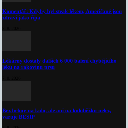
Komentář: Kdyby byl steak lékem, Američané jsou
zdraví jako řípa
8. 8. 2026
Lékárny dostaly dalších 6 000 balení chybějícího
léku na rakovinu prsu
7. 8. 2026
Bez helmy na kolo, ale ani na koloběžku nelez,
varuje BESIP
7. 8. 2026