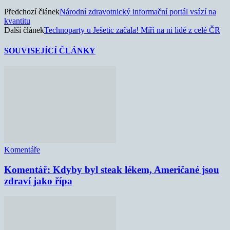
Předchozí článek
Národní zdravotnický informační portál vsází na
kvantitu
Další článek
Technoparty u Ješetic začala! Míří na ni lidé z celé ČR
SOUVISEJÍCÍ ČLÁNKY
Komentáře
Komentář: Kdyby byl steak lékem, Američané jsou
zdraví jako řípa