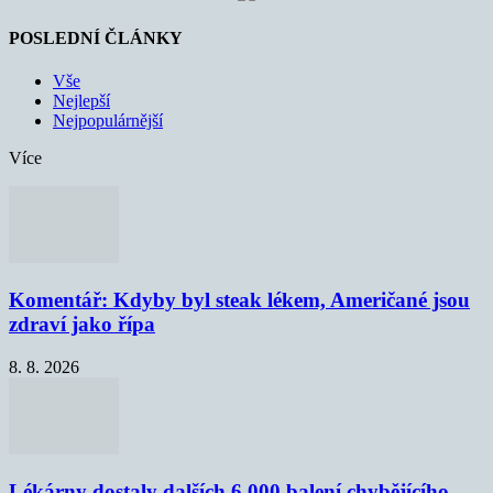
POSLEDNÍ ČLÁNKY
Vše
Nejlepší
Nejpopulárnější
Více
Komentář: Kdyby byl steak lékem, Američané jsou
zdraví jako řípa
8. 8. 2026
Lékárny dostaly dalších 6 000 balení chybějícího