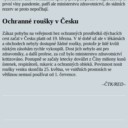
první vlny pandemie, patří ale ministerstvu zdravotnictví, do státních
rezerv se proto nepočítají.
Ochranné roušky v Česku
Zákaz pohybu na veřejnosti bez ochranných prostředků dýchacích
cest začal v Česku platit od 19. března. V té době už ale v lékárnách
a obchodech nebyly dostupné žádné roušky, protože je lidé kvůli
nízkým zásobám rychle vykoupili. Dost jich nebylo ani pro
zdravotníky, a další profese, za což bylo ministerstvo zdravotnictví
kritizováno. Postupně se začaly letecky dovážet z Číny miliony kusů
ústenek, respirátorů, rukavic a ochranných obleků. Povinnost nosit
roušky venku skončila 25. května, ve vnitřních prostorách se
většinou nemusí používat od 1. července.
–ČTK/RED–