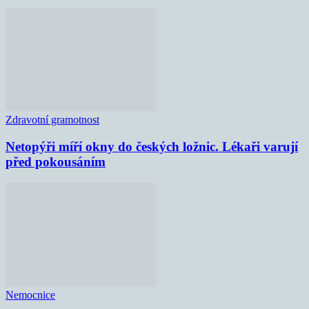
Zdravotní gramotnost
Netopýři míří okny do českých ložnic. Lékaři varují
před pokousáním
Nemocnice