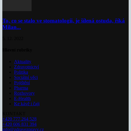
To, co se stalo ve stomatologii, je šílená ostuda, říká
Milan...
5. 12. 2022
Hlavní rubriky
Aktuality
Zdravotnictví
Politika
Sociální věci
Pojištění
Pharma
Rozhovory
E-Health
Ke kávě i čaji
KONTAKT
+420 777 264 528
+420 606 831 394
info@zdravezpravy.cz