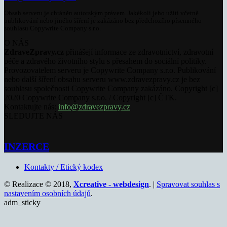
Obsah serveru je chráněn autorským právem. Jakékoli jeho užití včetně
publikování nebo jiného šíření je zakázáno bez předchozího písemného
souhlasu Copywrite Company s.r.o.
O NÁS
ZdraveZpravy.cz
přinášejí informace ze zdravotnictví, zdravotní
péče a zdravého životního stylu s přesahem do sociální politiky.
Provozovatelem serveru je Copywrite Company s.r.o. Publikování
nebo další šíření obsahu serveru www.zdravezpravy.cz je bez
souhlasu společnosti Copywrite Company zakázáno. Copyright [c]
2020 Copywrite Company s.r.o. / Copyright [c] ČTK.
Kontaktujte nás:
info@zdravezpravy.cz
SLEDUJTE NÁS
INZERCE
Kontakty / Etický kodex
© Realizace © 2018,
Xcreative - webdesign
. |
Spravovat souhlas s
nastavením osobních údajů
.
adm_sticky