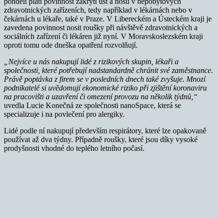
pondělí platí povinnost zakrytí úst a nosu v nepobytových
zdravotnických zařízeních, tedy například v lékárnách nebo v
čekárnách u lékaře, také v Praze. V Libereckém a Ústeckém kraji je
zavedena povinnost nosit roušky při návštěvě zdravotnických a
sociálních zařízení či lékáren již nyní. V Moravskoslezském kraji
oproti tomu ode dneška opatření rozvolňují.
„Nejvíce u nás nakupují lidé z rizikových skupin, lékaři a
společnosti, které potřebují nadstandardně chránit své zaměstnance.
Právě poptávka z firem se v posledních dnech také zvyšuje. Mnozí
podnikatelé si uvědomují ekonomické riziko při zjištění koronaviru
na pracovišti a uzavření či omezení provozu na několik týdnů,“
uvedla Lucie Konečná ze společnosti nanoSpace, která se
specializuje i na povlečení pro alergiky.
Lidé podle ní nakupují především respirátory, které lze opakovaně
používat až dva týdny. Případně roušky, které jsou díky vysoké
prodyšnosti vhodné do teplého letního počasí.