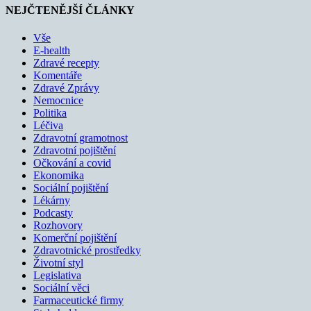
NEJČTENĚJŠÍ ČLÁNKY
Vše
E-health
Zdravé recepty
Komentáře
Zdravé Zprávy
Nemocnice
Politika
Léčiva
Zdravotní gramotnost
Zdravotní pojištění
Očkování a covid
Ekonomika
Sociální pojištění
Lékárny
Podcasty
Rozhovory
Komerční pojištění
Zdravotnické prostředky
Životní styl
Legislativa
Sociální věci
Farmaceutické firmy