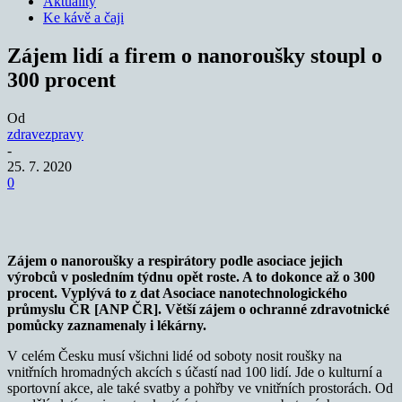
Aktuality
Ke kávě a čaji
Zájem lidí a firem o nanoroušky stoupl o
300 procent
Od
zdravezpravy
-
25. 7. 2020
0
Zájem o nanoroušky a respirátory podle asociace jejich
výrobců v posledním týdnu opět roste. A to dokonce až o 300
procent. Vyplývá to z dat Asociace nanotechnologického
průmyslu ČR [ANP ČR]. Větší zájem o ochranné zdravotnické
pomůcky zaznamenaly i lékárny.
V celém Česku musí všichni lidé od soboty nosit roušky na
vnitřních hromadných akcích s účastí nad 100 lidí. Jde o kulturní a
sportovní akce, ale také svatby a pohřby ve vnitřních prostorách. Od