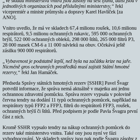
„Ve skladu ministerstva vnitra jsou zásoby na šest týdnů, další jsou v
jednotlivých organizacích pod příslušnými ministerstvy,“
řekl
vicepremiér a ministr průmyslu a dopravy Karel Havlíček [za
ANO].
Vnitro uvedlo, že má ve skladech 67,4 milionu roušek, 10,6 milionu
respirátorů, 9,5 milionu ochranných rukavic, 595 000 ochranných
brýlí, 522 000 ochranných obleků, 298 000 štítů, 265 000 filtrů P3,
28 000 masek CM-6 a 11 000 návleků na obuv. Očekává ještě
zásilku 900 000 respirátorů.
„Vybavenost je podstatně lepší, než byla na začátku krize na jaře.
Nicméně gros ochranných prostředků musí zajistit Státní hmotné
rezervy,“
řekl Jan Hamáček.
Předseda Správy státních hmotných rezerv [SSHR] Pavel Švagr
potvrdil informace, že správa nemá aktuálně v majetku ani jednu
ochrannou zdravotní pomůcku. Správa rezerv vypsala v polovině
června tendry na dodání 11 typů ochranných pomůcek, například na
respirátory typů FFP2 a FFP3, filtrů do respirátorů FFP3, roušek,
ochranných brýlí či štítů. Před podpisem je podle Pavla Švagra první
část z nich.
Kromě SSHR vypsalo tendry na nákup ochranných pomůcek do
rezerv také ministerstvo vnitra. Také ony jsou nyní ve fázi
vyhodnocování. Ve skladech správy jsou pak podle Švagra zásoby z