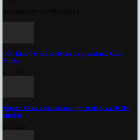
NEJDISKUTOVANĚJŠÍ ČLÁNKY
Část lékařů tvrdě zaútočila na prezidenta ČLK
Kubka
6. 12. 2021
Ministr Válek ocenil domov pro seniory za 70 000
měsíčně
10. 3. 2023