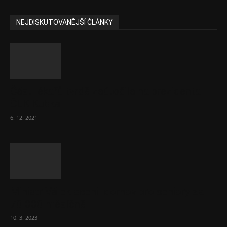
NEJDISKUTOVANĚJŠÍ ČLÁNKY
Část lékařů tvrdě zaútočila na prezidenta
ČLK Kubka
6. 12. 2021
Ministr Válek ocenil domov pro seniory za
70 000 měsíčně
10. 3. 2023