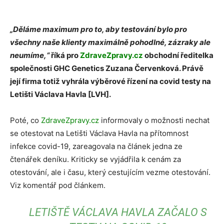
„Děláme maximum pro to, aby testování bylo pro
všechny naše klienty maximálně pohodlné, zázraky ale
neumíme,“
říká pro
ZdraveZpravy.cz
obchodní ředitelka
společnosti GHC Genetics Zuzana Červenková. Právě
její firma totiž vyhrála výběrové řízení na covid testy na
Letišti Václava Havla [LVH].
Poté, co
ZdraveZpravy.cz
informovaly o možnosti nechat
se otestovat na Letišti Václava Havla na přítomnost
infekce covid-19, zareagovala na článek jedna ze
čtenářek deníku. Kriticky se vyjádřila k cenám za
otestování, ale i času, který cestujícím vezme otestování.
Viz komentář pod článkem.
LETIŠTĚ VÁCLAVA HAVLA ZAČALO S