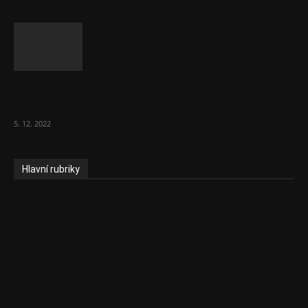
To, co se stalo ve stomatologii, je šílená
ostuda, říká Milan...
5. 12. 2022
Hlavní rubriky
Aktuality
Zdravotnictví
Politika
Sociální věci
Pojištění
Pharma