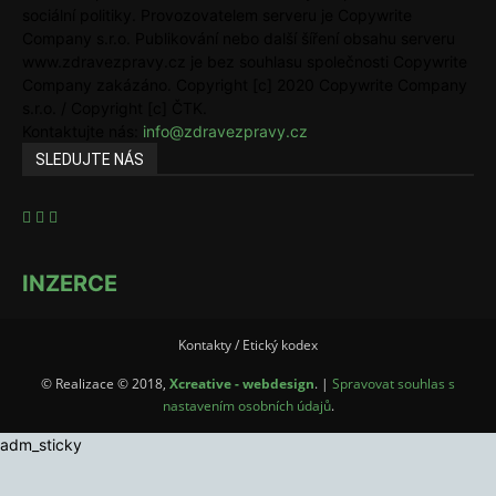
sociální politiky. Provozovatelem serveru je Copywrite
Company s.r.o. Publikování nebo další šíření obsahu serveru
www.zdravezpravy.cz je bez souhlasu společnosti Copywrite
Company zakázáno. Copyright [c] 2020 Copywrite Company
s.r.o. / Copyright [c] ČTK.
Kontaktujte nás:
info@zdravezpravy.cz
SLEDUJTE NÁS
INZERCE
Kontakty / Etický kodex
© Realizace © 2018,
Xcreative - webdesign
. |
Spravovat souhlas s
nastavením osobních údajů
.
adm_sticky