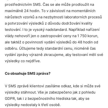
prostřednictvím SMS. Čas se ale může prodloužit na
maximálně 24 hodin. To v závislosti na momentálních
nárůstech vzorků a na nezbytnosti laboratorních procesů
a potvrzování výsledků z důvodu dodržování kvality
testování. I to je vysoký nadstandard. Například nařízení
vlády nehovoří jen o zastropování ceny na 1 750 korun,
ale taktéž o povinnosti vydání výsledků do 48 hodin od
odběru. Účtujeme tedy standardní cenu, nicméně čas
vydání zprávy výrazně zkracujeme, aby testovaní měli své
výsledky co nejdříve.
Co obsahuje SMS zpráva?
V SMS zprávě klientovi zasíláme odkaz, kde si může své
výsledky stáhnout. Vše je zabezpečeno jak z pohledu
GDPR, tak i z bezpečnostního hlediska tak, aby se
výsledky nedostaly k třetí osobě.