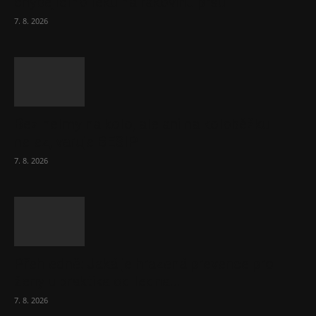
chybějícího léku na rakovinu prsu
7. 8. 2026
Bez helmy na kolo, ale ani na koloběžku
nelez, varuje BESIP
7. 8. 2026
Přehledně: Jaká je hrazená prevence pro
ženy u praktika od ledna...
7. 8. 2026