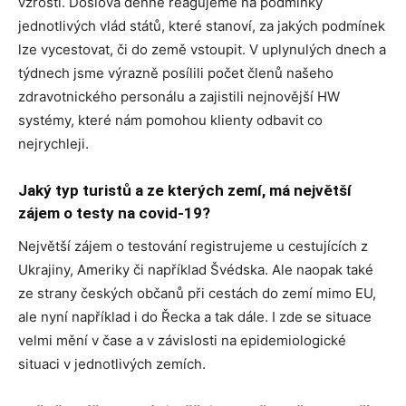
vzrostl. Doslova denně reagujeme na podmínky
jednotlivých vlád států, které stanoví, za jakých podmínek
lze vycestovat, či do země vstoupit. V uplynulých dnech a
týdnech jsme výrazně posílili počet členů našeho
zdravotnického personálu a zajistili nejnovější HW
systémy, které nám pomohou klienty odbavit co
nejrychleji.
Jaký typ turistů a ze kterých zemí, má největší
zájem o testy na covid-19?
Největší zájem o testování registrujeme u cestujících z
Ukrajiny, Ameriky či například Švédska. Ale naopak také
ze strany českých občanů při cestách do zemí mimo EU,
ale nyní například i do Řecka a tak dále. I zde se situace
velmi mění v čase a v závislosti na epidemiologické
situaci v jednotlivých zemích.