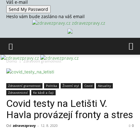
Váš e-mail
Heslo vám bude zasláno na váš email
zdravezpravy.cz
Domů
Zdravotní gramotnost
Zdravotní gramotnost
Politika
Životní styl
Covid
Aktuality
Zdravotnictví
Ke kávě a čaji
Covid testy na Letišti V.
Havla provázejí fronty a stres
Od
zdravezpravy
-
12. 8. 2020
0