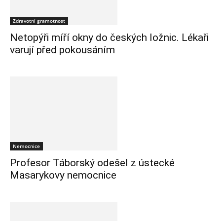
Zdravotní gramotnost
Netopýři míří okny do českých ložnic. Lékaři
varují před pokousáním
Nemocnice
Profesor Táborský odešel z ústecké
Masarykovy nemocnice