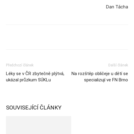
Dan Tácha
Předchozí článek
Další článek
Léky se v ČR zbytečně plýtvá,
Na rozštěp obličeje u dětí se
ukázal průzkum SÚKLu
specializují ve FN Brno
SOUVISEJÍCÍ ČLÁNKY