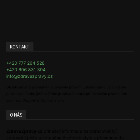
Rozhovory
E-Health
Ke kávě i čaji
KONTAKT
+420 777 264 528
+420 606 831 394
info@zdravezpravy.cz
Obsah serveru je chráněn autorským právem. Jakékoli jeho užití včetně
publikování nebo jiného šíření je zakázáno bez předchozího písemného
souhlasu Copywrite Company s.r.o.
O NÁS
ZdraveZpravy.cz
přinášejí informace ze zdravotnictví,
zdravotní péče a zdravého životního stylu s přesahem do