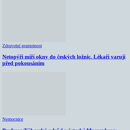
Zdravotní gramotnost
Netopýři míří okny do českých ložnic. Lékaři varují
před pokousáním
Nemocnice