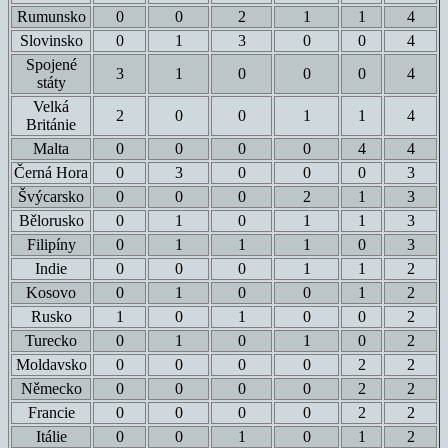
Rumunsko
0
0
2
1
1
4
Slovinsko
0
1
3
0
0
4
Spojené
3
1
0
0
0
4
státy
Velká
2
0
0
1
1
4
Británie
Malta
0
0
0
0
4
4
Černá Hora
0
3
0
0
0
3
Švýcarsko
0
0
0
2
1
3
Bělorusko
0
1
0
1
1
3
Filipíny
0
1
1
1
0
3
Indie
0
0
0
1
1
2
Kosovo
0
1
0
0
1
2
Rusko
1
0
1
0
0
2
Turecko
0
1
0
1
0
2
Moldavsko
0
0
0
0
2
2
Německo
0
0
0
0
2
2
Francie
0
0
0
0
2
2
Itálie
0
0
1
0
1
2