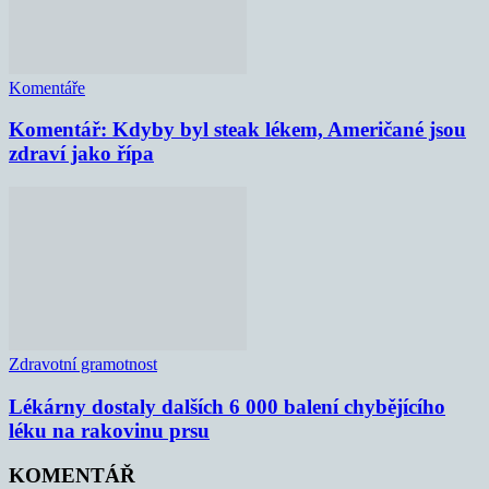
Komentáře
Komentář: Kdyby byl steak lékem, Američané jsou
zdraví jako řípa
Zdravotní gramotnost
Lékárny dostaly dalších 6 000 balení chybějícího
léku na rakovinu prsu
KOMENTÁŘ