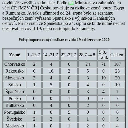
covidu-19 zvýšil o sedm tisíc. Podle
dat
M
inisterstva zahraničních
věcí ČR [MZV ČR] Česko považuje za rizikové země pouze Egypt
a Rumunsko. Avšak s účinností od 24. srpna bylo ze seznamu
bezpečných zemí vyřazeno Španělsko s výjimkou Kanárských
ostrovů. Při návratu ze Španělska po 24. srpnu se bude nutné nechat
otestovat na covid-19, nebo nastoupit do karantény.
Počty importovaných nákaz covidu-19 od července 2020
5.8.-
Země
1.-13.7.
14.-21.7.
22.-27.7.
28.7.-4.8.
Celkem
12.8.
Chorvatsko
2
4
6
24
71
107
Rakousko
0
16
2
5
0
23
Slovensko
3
4
0
3
10
20
Srbsko
1
5
0
4
0
10
Španělsko
0
0
0
3
4
7
Polsko
0
0
1
0
6
7
Bulharsko
0
4
0
2
0
6
Portugalsko
1
0
5
0
0
6
Švédsko
2
2
0
1
0
5
Maďarsko
1
0
1
2
0
4