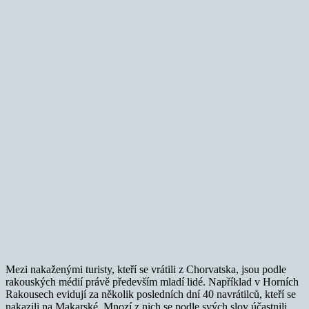
Mezi nakaženými turisty, kteří se vrátili z Chorvatska, jsou podle
rakouských médií právě především mladí lidé. Například v Horních
Rakousech evidují za několik posledních dní 40 navrátilců, kteří se
nakazili na Makarské. Mnozí z nich se podle svých slov účastnili