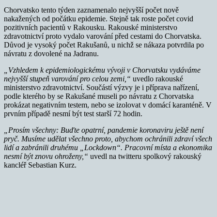
Chorvatsko tento týden zaznamenalo nejvyšší počet nově
nakažených od počátku epidemie. Stejně tak roste počet covid
pozitivních pacientů v Rakousku
.
Rakouské ministerstvo
zdravotnictví proto vydalo varování před cestami do Chorvatska.
Důvod je vysoký počet Rakušanů, u nichž se nákaza potvrdila po
návratu z dovolené na Jadranu.
„Vzhledem k epidemiologickému vývoji v Chorvatsku vydáváme
nejvyšší stupeň varování pro celou zemi,“
uvedlo rakouské
ministerstvo zdravotnictví. Součástí výzvy je i příprava nařízení,
podle kterého by se Rakušané museli po návratu z Chorvatska
prokázat negativním testem, nebo se izolovat v domácí karanténě. V
prvním případě nesmí být test starší 72 hodin.
„Prosím všechny: Buďte opatrní, pandemie koronaviru ještě není
pryč. Musíme udělat všechno proto, abychom ochránili zdraví všech
lidí a zabránili druhému „Lockdown“. Pracovní místa a ekonomika
nesmí být znovu ohroženy,“
uvedl na twitteru spolkový rakouský
kancléř Sebastian Kurz.