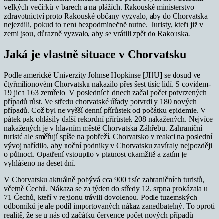
velkých večírků v barech a na plážích. Rakouské ministerstvo
zdravotnictví proto Rakouské občany vyzvalo, aby do Chorvatska
nejezdili, pokud to není bezpodmínečně nutné. Turisty, kteří již v
zemi jsou, důrazně vyzvalo, aby se vrátili zpět do Rakouska
.
Jaká je vlastně situace v Chorvatsku
Podle americké Univerzity Johnse Hopkinse [JHU] se dosud ve
čtyřmilionovém Chorvatsku nakazilo přes šest tisíc lidí. S covidem-
19 jich 163 zemřelo. V posledních dnech začal počet potvrzených
případů růst. Ve středu chorvatské úřady potvrdily 180 nových
případů. Což byl nejvyšší denní přírůstek od počátku epidemie. V
pátek pak ohlásily další rekordní přírůstek 208 nakažených. Nejvíce
nakažených je v hlavním městě Chorvatska Záhřebu. Zahraniční
turisté ale směřují spíše na pobřeží. Chorvatsko v reakci na poslední
vývoj nařídilo, aby noční podniky v Chorvatsku zavíraly nejpozději
o půlnoci. Opatření vstoupilo v platnost okamžitě a zatím je
vyhlášeno na deset dní.
V Chorvatsku aktuálně pobývá cca 900 tisíc zahraničních turistů,
včetně Čechů. Nákaza se za týden do středy 12. srpna prokázala u
71 Čechů, kteří v regionu trávili dovolenou. Podle tuzemských
odborníků je ale podíl importovaných nákaz zanedbatelný. To oproti
realitě, že se u nás od začátku července počet nových případů