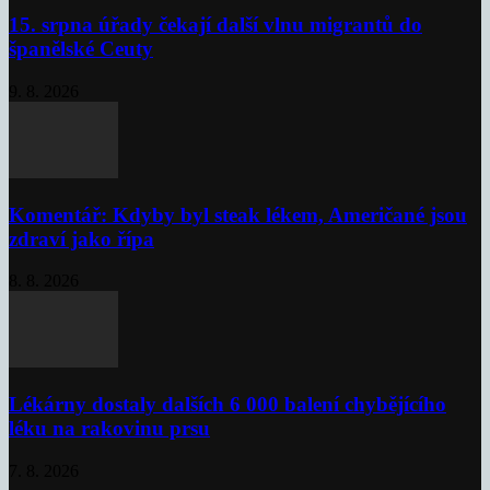
15. srpna úřady čekají další vlnu migrantů do
španělské Ceuty
9. 8. 2026
Komentář: Kdyby byl steak lékem, Američané jsou
zdraví jako řípa
8. 8. 2026
Lékárny dostaly dalších 6 000 balení chybějícího
léku na rakovinu prsu
7. 8. 2026