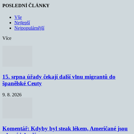
POSLEDNÍ ČLÁNKY
Vše
Nejlepší
Nejpopulárnější
Více
15. srpna úřady čekají další vlnu migrantů do
španělské Ceuty
9. 8. 2026
Komentář: Kdyby byl steak lékem, Američané jsou