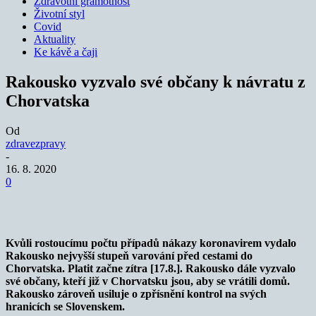
Zdravotní gramotnost
Životní styl
Covid
Aktuality
Ke kávě a čaji
Rakousko vyzvalo své občany k návratu z
Chorvatska
Od
zdravezpravy
-
16. 8. 2020
0
Kvůli rostoucímu počtu případů nákazy koronavirem vydalo
Rakousko nejvyšší stupeň varování před cestami do
Chorvatska. Platit začne zítra [17.8.]. Rakousko dále vyzvalo
své občany, kteří již v Chorvatsku jsou, aby se vrátili domů.
Rakousko zároveň usiluje o zpřísnění kontrol na svých
hranicích se Slovenskem.