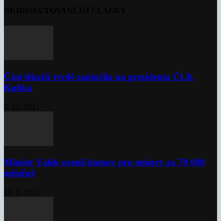
NEJDISKUTOVANĚJŠÍ ČLÁNKY
Část lékařů tvrdě zaútočila na prezidenta ČLK
Kubka
6. 12. 2021
Ministr Válek ocenil domov pro seniory za 70 000
měsíčně
10. 3. 2023