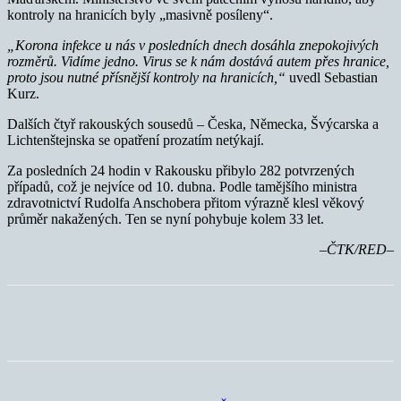
kontroly na hranicích byly „masivně posíleny“.
„Korona infekce u nás v posledních dnech dosáhla znepokojivých
rozměrů. Vidíme jedno. Virus se k nám dostává autem přes hranice,
proto jsou nutné přísnější kontroly na hranicích,“
uvedl Sebastian
Kurz.
Dalších čtyř rakouských sousedů – Česka, Německa, Švýcarska a
Lichtenštejnska se opatření prozatím netýkají.
Za posledních 24 hodin v Rakousku přibylo 282 potvrzených
případů, což je nejvíce od 10. dubna. Podle tamějšího ministra
zdravotnictví Rudolfa Anschobera přitom výrazně klesl věkový
průměr nakažených. Ten se nyní pohybuje kolem 33 let.
–ČTK/RED–