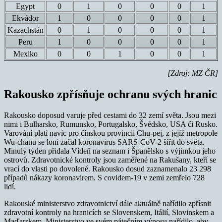
Egypt
0
1
0
0
0
1
Ekvádor
1
0
0
0
0
1
Kazachstán
0
1
0
0
0
1
Peru
1
0
0
0
0
1
Mexiko
0
0
1
0
0
1
[Zdroj: MZ ČR]
Rakousko zpřísňuje ochranu svých hranic
Rakousko doposud varuje před cestami do 32 zemí světa. Jsou mezi
nimi i Bulharsko, Rumunsko, Portugalsko, Švédsko, USA či Rusko.
Varování platí navíc pro čínskou provincii Chu-pej, z jejíž metropole
Wu-chanu se loni začal koronavirus SARS-CoV-2 šířit do světa.
Minulý týden přidala Vídeň na seznam i Španělsko s výjimkou jeho
ostrovů. Zdravotnické kontroly jsou zaměřené na Rakušany, kteří se
vrací do vlasti po dovolené. Rakousko dosud zaznamenalo 23 298
případů nákazy koronavirem. S covidem-19 v zemi zemřelo 728
lidí.
Rakouské ministerstvo zdravotnictví dále aktuálně nařídilo zpřísnit
zdravotní kontroly na hranicích se Slovenskem, Itálií, Slovinskem a
Maďarskem. Ministerstvo ve svém pátečním výnosu nařídilo, aby