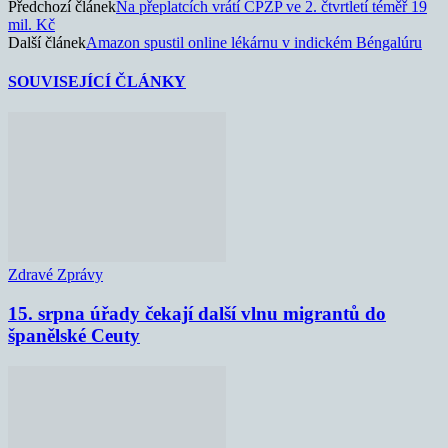
Předchozí článek
Na přeplatcích vrátí ČPZP ve 2. čtvrtletí téměř 19
mil. Kč
Další článek
Amazon spustil online lékárnu v indickém Béngalúru
SOUVISEJÍCÍ ČLÁNKY
Zdravé Zprávy
15. srpna úřady čekají další vlnu migrantů do
španělské Ceuty