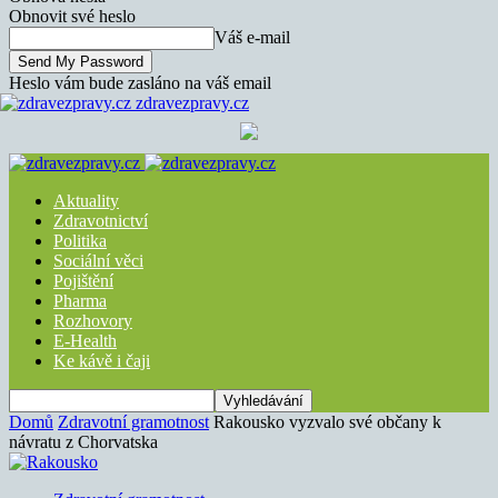
Obnovit své heslo
Váš e-mail
Heslo vám bude zasláno na váš email
zdravezpravy.cz
Aktuality
Zdravotnictví
Politika
Sociální věci
Pojištění
Pharma
Rozhovory
E-Health
Ke kávě i čaji
Domů
Zdravotní gramotnost
Rakousko vyzvalo své občany k
návratu z Chorvatska