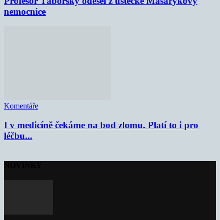
Profesor Táborský odešel z ústecké Masarykovy
nemocnice
Komentáře
I v medicíně čekáme na bod zlomu. Platí to i pro
léčbu...
NOVINKY