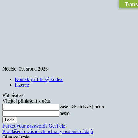
Trans
Neděle, 09. srpna 2026
Kontakty / Etický kodex
Inzerce
Přihlásit se
Vítejte! přihlášení k účtu
vaše uživatelské jméno
heslo
Forgot your password? Get help
Prohlášení o zásadách ochrany osobních údajů
Obnova hesla