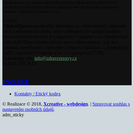
Obsah serveru je chráněn autorským právem. Jakékoli jeho užití včetně
publikování nebo jiného šíření je zakázáno bez předchozího písemného
souhlasu Copywrite Company s.r.o.
O NÁS
ZdraveZpravy.cz
přinášejí informace ze zdravotnictví, zdravotní
péče a zdravého životního stylu s přesahem do sociální politiky.
Provozovatelem serveru je Copywrite Company s.r.o. Publikování
nebo další šíření obsahu serveru www.zdravezpravy.cz je bez
souhlasu společnosti Copywrite Company zakázáno. Copyright [c]
2020 Copywrite Company s.r.o. / Copyright [c] ČTK.
Kontaktujte nás:
info@zdravezpravy.cz
SLEDUJTE NÁS
INZERCE
Kontakty / Etický kodex
© Realizace © 2018,
Xcreative - webdesign
. |
Spravovat souhlas s
nastavením osobních údajů
.
adm_sticky