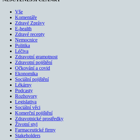
Vše
Komentáře
Zdravé Zprávy
E-health
Zdravé recepty
Nemocnice
Politika
Léčiva
Zdravotní gramotnost
Zdravotní pojištění
Očkování a covid
Ekonomika
Sociální pojištění
Lékárny
Podcasty
Rozhovory
Legislativa
Sociální věci
Komerční pojištění
Zdravotnické prostředky
Životní styl
Farmaceutické firmy
Stakeholders