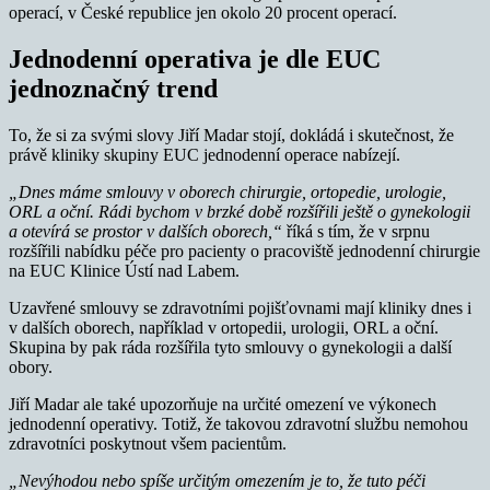
operací, v České republice jen okolo 20 procent operací.
Jednodenní operativa je dle EUC
jednoznačný trend
To, že si za svými slovy Jiří Madar stojí, dokládá i skutečnost, že
právě kliniky skupiny EUC jednodenní operace nabízejí.
„Dnes máme smlouvy v oborech chirurgie, ortopedie, urologie,
ORL a oční. Rádi bychom v brzké době rozšířili ještě o gynekologii
a otevírá se prostor v dalších oborech,“
říká s tím, že v srpnu
rozšířili nabídku péče pro pacienty o pracoviště jednodenní chirurgie
na EUC Klinice Ústí nad Labem.
Uzavřené smlouvy se zdravotními pojišťovnami mají kliniky dnes i
v dalších oborech, například v ortopedii, urologii, ORL a oční.
Skupina by pak ráda rozšířila tyto smlouvy o gynekologii a další
obory.
Jiří Madar ale také upozorňuje na určité omezení ve výkonech
jednodenní operativy. Totiž, že takovou zdravotní službu nemohou
zdravotníci poskytnout všem pacientům.
„Nevýhodou nebo spíše určitým omezením je to, že tuto péči