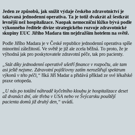
Jeden ze způsobů, jak snížit výdaje českého zdravotnictví je
takzvaná jednodenní operativa. Ta je totiž dvakrát až šestkrát
levnější než hospitalizace. Naopak n
e
mocniční lůžko bývá podle
výkonného ředitele divize strategického rozvoje zdravotnické
skupiny EUC Jiřího Madara tím nejdražším hotelem na světě.
Podle Jiřího Madara je v České republice jednodenní operativa spíše
minoritní záležitostí. Ve světě je již ale zcela běžná. To proto, že je
výhodná jak pro poskytovatele zdravotní péče, tak pro pacienty.
„Stát díky jednodenní operativě ušetří finance v rozpočtu, ale tam
asi ještě nejsme. Zdravotní pojišťovny zatím nerozšiřují spektrum
výkonů v této péči,“
říká Jiří Madar a přidává příklad ze své lékařské
praxe ortopeda.
„U nás po totální náhradě kyčelního kloubu je hospitalizace deset
až dvanáct dní, ale třeba v USA nebo ve Švýcarsku pouštějí
pacienta domů již druhý den,“
uvádí.