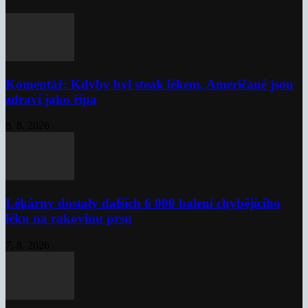
Komentář: Kdyby byl steak lékem, Američané jsou
zdraví jako řípa
8. 8. 2026
Lékárny dostaly dalších 6 000 balení chybějícího
léku na rakovinu prsu
7. 8. 2026