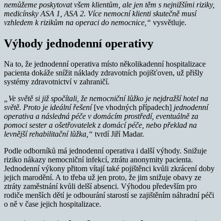
nemůžeme poskytovat všem klientům, ale jen těm s nejnižšími riziky,
medicínsky ASA 1, ASA 2. Více nemocní klienti skutečně musí
vzhledem k rizikům na operaci do nemocnice,“
vysvětluje.
Výhody jednodenní operativy
Na to, že jednodenní operativa místo několikadenní hospitalizace
pacienta dokáže snížit náklady zdravotních pojišťoven, už přišly
systémy zdravotnictví v zahraničí.
„Ve světě si již spočítali, že nemocniční lůžko je nejdražší hotel na
světě. Proto je ideální řešení
[ve vhodných případech]
jednodenní
operativa a následná péče v domácím prostředí, eventuálně za
pomoci sester a ošetřovatelek z domácí péče, nebo překlad na
levnější rehabilitační lůžka,“
tvrdí Jiří Madar.
Podle odborníků má jednodenní operativa i další výhody. Snižuje
riziko nákazy nemocniční infekcí, ztrátu anonymity pacienta.
Jednodenní výkony přitom vítají také pojištěnci kvůli zkrácení doby
jejich marodění. A to třeba už jen proto, že jim snižuje obavy ze
ztráty zaměstnání kvůli delší absenci. Výhodou především pro
rodiče menších dětí je odbourání starostí se zajištěním náhradní péči
o ně v čase jejich hospitalizace.