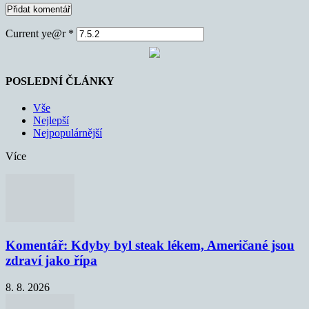
Current ye@r
*
POSLEDNÍ ČLÁNKY
Vše
Nejlepší
Nejpopulárnější
Více
Komentář: Kdyby byl steak lékem, Američané jsou
zdraví jako řípa
8. 8. 2026