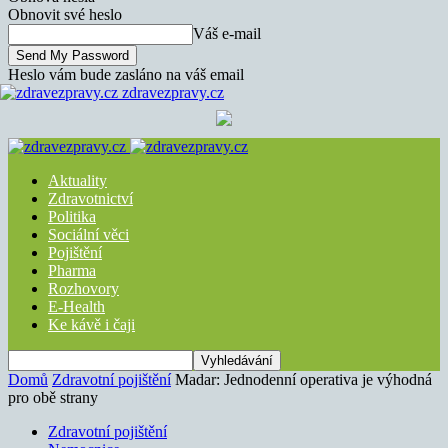
Obnovit své heslo
Váš e-mail
Heslo vám bude zasláno na váš email
zdravezpravy.cz
Aktuality
Zdravotnictví
Politika
Sociální věci
Pojištění
Pharma
Rozhovory
E-Health
Ke kávě i čaji
Domů
Zdravotní pojištění
Madar: Jednodenní operativa je výhodná
pro obě strany
Zdravotní pojištění