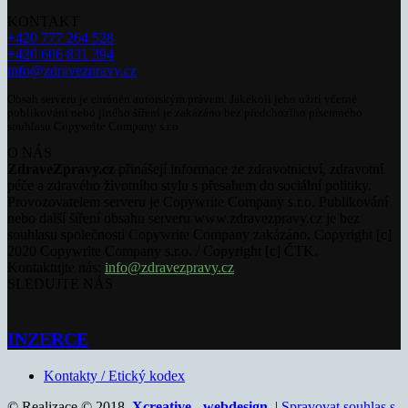
KONTAKT
+420 777 264 528
+420 606 831 394
info@zdravezpravy.cz
Obsah serveru je chráněn autorským právem. Jakékoli jeho užití včetně
publikování nebo jiného šíření je zakázáno bez předchozího písemného
souhlasu Copywrite Company s.r.o.
O NÁS
ZdraveZpravy.cz
přinášejí informace ze zdravotnictví, zdravotní
péče a zdravého životního stylu s přesahem do sociální politiky.
Provozovatelem serveru je Copywrite Company s.r.o. Publikování
nebo další šíření obsahu serveru www.zdravezpravy.cz je bez
souhlasu společnosti Copywrite Company zakázáno. Copyright [c]
2020 Copywrite Company s.r.o. / Copyright [c] ČTK.
Kontaktujte nás:
info@zdravezpravy.cz
SLEDUJTE NÁS
INZERCE
Kontakty / Etický kodex
© Realizace © 2018,
Xcreative - webdesign
. |
Spravovat souhlas s