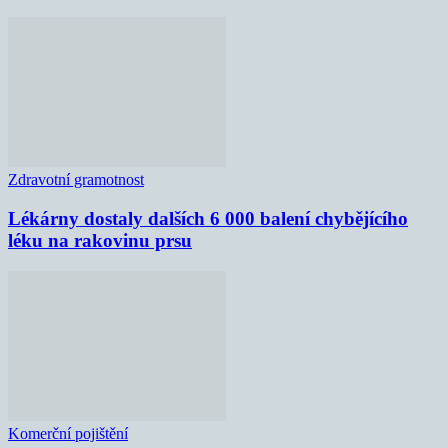
Zdravotní gramotnost
Lékárny dostaly dalších 6 000 balení chybějícího
léku na rakovinu prsu
Komerční pojištění