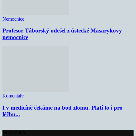
Nemocnice
Profesor Táborský odešel z ústecké Masarykovy
nemocnice
Komentáře
I v medicíně čekáme na bod zlomu. Platí to i pro
léčbu...
NOVINKY