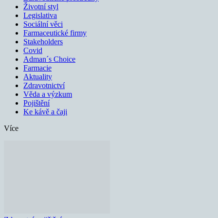
Životní styl
Legislativa
Sociální věci
Farmaceutické firmy
Stakeholders
Covid
Adman´s Choice
Farmacie
Aktuality
Zdravotnictví
Věda a výzkum
Pojištění
Ke kávě a čaji
Více