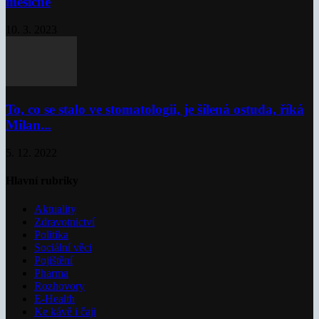
měsíčně
10. 3. 2023
To, co se stalo ve stomatologii, je šílená ostuda, říká
Milan...
5. 12. 2022
Hlavní rubriky
Aktuality
Zdravotnictví
Politika
Sociální věci
Pojištění
Pharma
Rozhovory
E-Health
Ke kávě i čaji