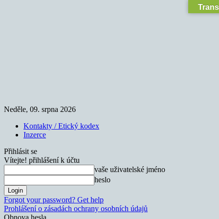
Trans
Neděle, 09. srpna 2026
Kontakty / Etický kodex
Inzerce
Přihlásit se
Vítejte! přihlášení k účtu
vaše uživatelské jméno
heslo
Forgot your password? Get help
Prohlášení o zásadách ochrany osobních údajů
Obnova hesla