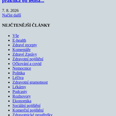
praktika od ledna...
7. 8. 2026
Načíst další
NEJČTENĚJŠÍ ČLÁNKY
Vše
E-health
Zdravé recepty
Komentáře
Zdravé Zprávy
Zdravotní pojištění
Očkování a covid
Nemocnice
Politika
Léčiva
Zdravotní gramotnost
Lékárny
Podcasty
Rozhovory
Ekonomika
Sociální pojištění
Komerční pojištění
Zdravotnické prostředky