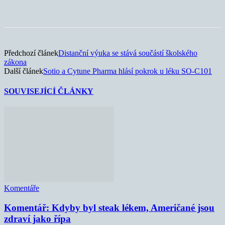
Předchozí článek
Distanční výuka se stává součástí školského
zákona
Další článek
Sotio a Cytune Pharma hlásí pokrok u léku SO-C101
SOUVISEJÍCÍ ČLÁNKY
Komentáře
Komentář: Kdyby byl steak lékem, Američané jsou
zdraví jako řípa