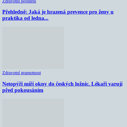
Zdravotní pojištění
Přehledně: Jaká je hrazená prevence pro ženy u
praktika od ledna...
Zdravotní gramotnost
Netopýři míří okny do českých ložnic. Lékaři varují
před pokousáním