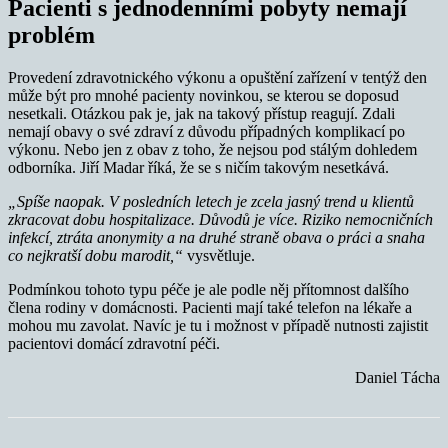
Pacienti s jednodenními pobyty nemají
problém
Provedení zdravotnického výkonu a opuštění zařízení v tentýž den
může být pro mnohé pacienty novinkou, se kterou se doposud
nesetkali. Otázkou pak je, jak na takový přístup reagují. Zdali
nemají obavy o své zdraví z důvodu případných komplikací po
výkonu. Nebo jen z obav z toho, že nejsou pod stálým dohledem
odborníka. Jiří Madar říká, že se s ničím takovým nesetkává.
„Spíše naopak. V posledních letech je zcela jasný trend u klientů
zkracovat dobu hospitalizace. Důvodů je více. Riziko nemocničních
infekcí, ztráta anonymity a na druhé straně obava o práci a snaha
co nejkratší dobu marodit,“
vysvětluje.
Podmínkou tohoto typu péče je ale podle něj přítomnost dalšího
člena rodiny v domácnosti. Pacienti mají také telefon na lékaře a
mohou mu zavolat. Navíc je tu i možnost v případě nutnosti zajistit
pacientovi domácí zdravotní péči.
Daniel Tácha