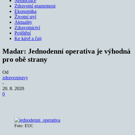
Nemocnice
Zdravotní gramotnost
Ekonomika
Životní styl
Aktuality
Zdravotnictví
Pojištění
Ke kávě a čaji
Madar: Jednodenní operativa je výhodná
pro obě strany
Od
zdravezpravy
-
20. 8. 2020
0
Foto: EUC