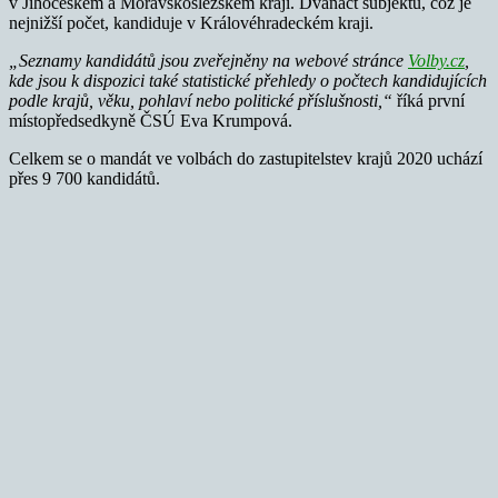
v Jihočeském a Moravskoslezském kraji. Dvanáct subjektů, což je
nejnižší počet, kandiduje v Královéhradeckém kraji.
„Seznamy kandidátů jsou zveřejněny na webové stránce
Volby.cz
,
kde jsou k dispozici také statistické přehledy o počtech kandidujících
podle krajů, věku, pohlaví nebo politické příslušnosti,“
říká první
místopředsedkyně ČSÚ Eva Krumpová.
Celkem se o mandát ve volbách do zastupitelstev krajů 2020 uchází
přes 9 700 kandidátů.