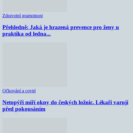
Zdravotní gramotnost
Přehledně: Jaká je hrazená prevence pro ženy u
praktika od ledna...
Očkování a covid
Netopýři míří okny do českých ložnic. Lékaři varují
před pokousáním