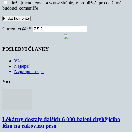
Uložit jméno, email a www stránky v prohlížeči pro další mé
budoucí komentáře
Current ye@r
*
POSLEDNÍ ČLÁNKY
Vše
Nejlepší
Nejpopulárnější
Více
Lékárny dostaly dalších 6 000 balení chybějícího
léku na rakovinu prsu