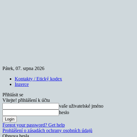
Pátek, 07. srpna 2026
Kontakty / Etický kodex
Inzerce
Přihlásit se
Vítejte! přihlášení k účtu
vaše uživatelské jméno
heslo
Forgot your password? Get help
Prohlášení o zásadách ochrany osobních údajů
Obnova hesla