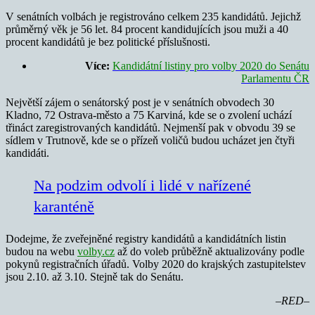
V senátních volbách je registrováno celkem 235 kandidátů. Jejichž
průměrný věk je 56 let. 84 procent kandidujících jsou muži a 40
procent kandidátů je bez politické příslušnosti.
Více:
Kandidátní listiny pro volby 2020 do Senátu
Parlamentu ČR
Největší zájem o senátorský post je v senátních obvodech 30
Kladno, 72 Ostrava-město a 75 Karviná, kde se o zvolení uchází
třináct zaregistrovaných kandidátů. Nejmenší pak v obvodu 39 se
sídlem v Trutnově, kde se o přízeň voličů budou ucházet jen čtyři
kandidáti.
Na podzim odvolí i lidé v nařízené
karanténě
Dodejme, že zveřejněné registry kandidátů a kandidátních listin
budou na webu
volby.cz
až do voleb průběžně aktualizovány podle
pokynů registračních úřadů. Volby 2020 do krajských zastupitelstev
jsou 2.10. až 3.10. Stejně tak do Senátu.
–RED–