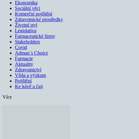
Ekonomika
Sociální věci
Komerční pojištění
Zdravotnické prostředky
Životní styl
Legislativa
Farmaceutické firmy
Stakeholders
Covid
Adman´s Choice
Farmacie
Aktuality
Zdravotnictví
Věda a výzkum
Pojištění
Ke kávě a čaji
Více