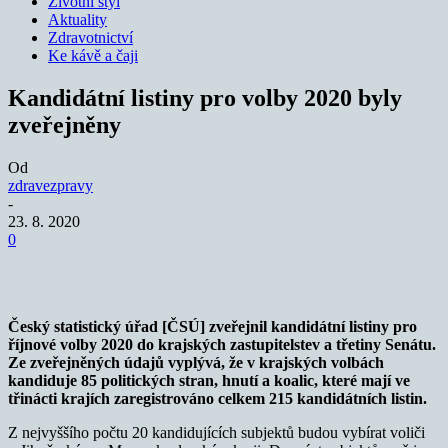
Životní styl
Aktuality
Zdravotnictví
Ke kávě a čaji
Kandidátní listiny pro volby 2020 byly
zveřejněny
Od
zdravezpravy
-
23. 8. 2020
0
Český statistický úřad [ČSÚ] zveřejnil kandidátní listiny pro
říjnové volby 2020 do krajských zastupitelstev a třetiny Senátu.
Ze zveřejněných údajů vyplývá, že v
krajských volbách
kandiduje 85 politických stran, hnutí a koalic, které mají ve
třinácti krajích zaregistrováno celkem 215 kandidátních listin.
Z nejvyššího počtu 20 kandidujících subjektů budou vybírat voliči