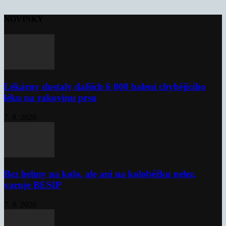
NOVINKY
Lékárny dostaly dalších 6 000 balení chybějícího
léku na rakovinu prsu
7. 8. 2026
Bez helmy na kolo, ale ani na koloběžku nelez,
varuje BESIP
7. 8. 2026