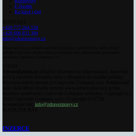
Rozhovory
E-Health
Ke kávě i čaji
KONTAKT
+420 777 264 528
+420 606 831 394
info@zdravezpravy.cz
Obsah serveru je chráněn autorským právem. Jakékoli jeho užití včetně
publikování nebo jiného šíření je zakázáno bez předchozího písemného
souhlasu Copywrite Company s.r.o.
O NÁS
ZdraveZpravy.cz
přinášejí informace ze zdravotnictví, zdravotní
péče a zdravého životního stylu s přesahem do sociální politiky.
Provozovatelem serveru je Copywrite Company s.r.o. Publikování
nebo další šíření obsahu serveru www.zdravezpravy.cz je bez
souhlasu společnosti Copywrite Company zakázáno. Copyright [c]
2020 Copywrite Company s.r.o. / Copyright [c] ČTK.
Kontaktujte nás:
info@zdravezpravy.cz
SLEDUJTE NÁS
INZERCE