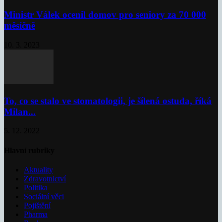
Ministr Válek ocenil domov pro seniory za 70 000
měsíčně
10. 3. 2023
To, co se stalo ve stomatologii, je šílená ostuda, říká
Milan...
5. 12. 2022
Hlavní rubriky
Aktuality
Zdravotnictví
Politika
Sociální věci
Pojištění
Pharma