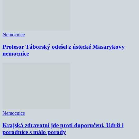
Nemocnice
Profesor Táborský odešel z ústecké Masarykovy
nemocnice
Nemocnice
Krajská zdravotní jde proti doporučení. Udrží i
porodnice s málo porody