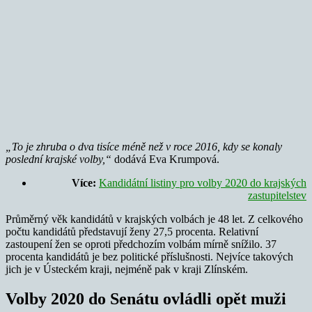
„To je zhruba o dva tisíce méně než v roce 2016, kdy se konaly
poslední krajské volby,“
dodává Eva Krumpová.
Více:
Kandidátní listiny pro volby 2020 do krajských
zastupitelstev
Průměrný věk kandidátů v krajských volbách je 48 let. Z celkového
počtu kandidátů představují ženy 27,5 procenta. Relativní
zastoupení žen se oproti předchozím volbám mírně snížilo. 37
procenta kandidátů je bez politické příslušnosti. Nejvíce takových
jich je v Ústeckém kraji, nejméně pak v kraji Zlínském.
Volby 2020 do Senátu ovládli opět muži