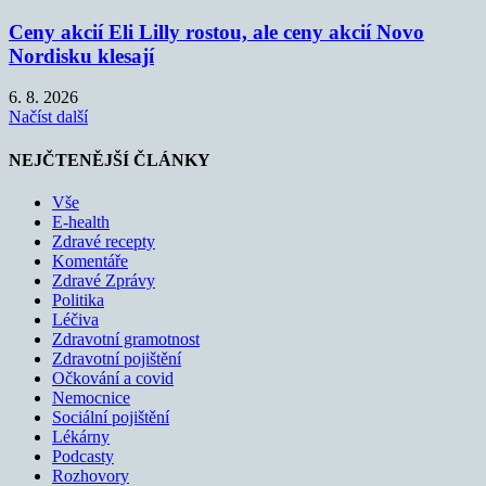
Ceny akcií Eli Lilly rostou, ale ceny akcií Novo
Nordisku klesají
6. 8. 2026
Načíst další
NEJČTENĚJŠÍ ČLÁNKY
Vše
E-health
Zdravé recepty
Komentáře
Zdravé Zprávy
Politika
Léčiva
Zdravotní gramotnost
Zdravotní pojištění
Očkování a covid
Nemocnice
Sociální pojištění
Lékárny
Podcasty
Rozhovory