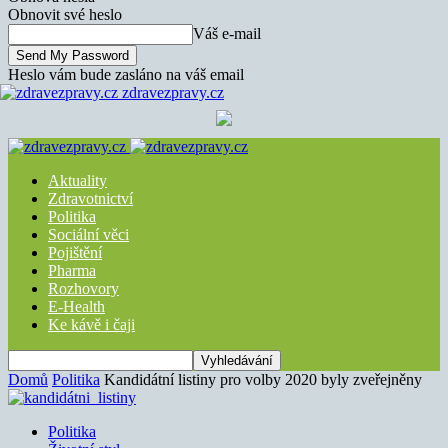
Obnovit své heslo
Váš e-mail
Heslo vám bude zasláno na váš email
zdravezpravy.cz
Aktuality
Zdravotnictví
Politika
Sociální věci
Pojištění
Pharma
Rozhovory
E-Health
Ke kávě i čaji
Domů
Politika
Kandidátní listiny pro volby 2020 byly zveřejněny
Politika