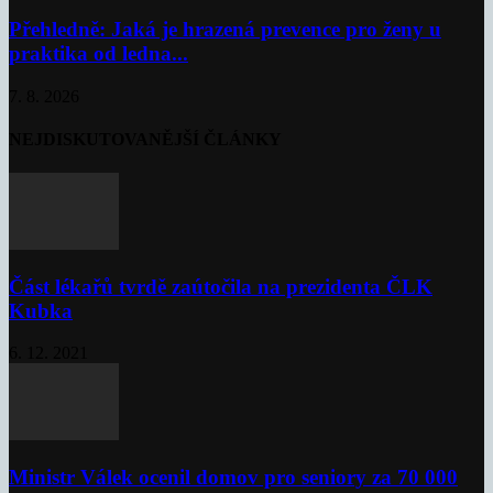
Přehledně: Jaká je hrazená prevence pro ženy u
praktika od ledna...
7. 8. 2026
NEJDISKUTOVANĚJŠÍ ČLÁNKY
Část lékařů tvrdě zaútočila na prezidenta ČLK
Kubka
6. 12. 2021
Ministr Válek ocenil domov pro seniory za 70 000