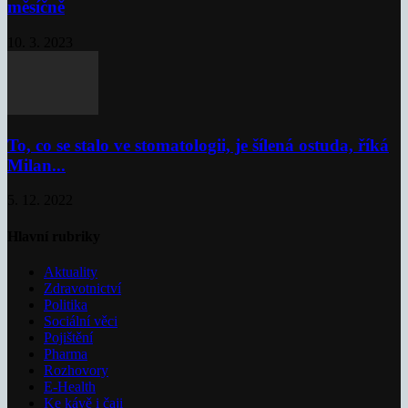
měsíčně
10. 3. 2023
To, co se stalo ve stomatologii, je šílená ostuda, říká
Milan...
5. 12. 2022
Hlavní rubriky
Aktuality
Zdravotnictví
Politika
Sociální věci
Pojištění
Pharma
Rozhovory
E-Health
Ke kávě i čaji