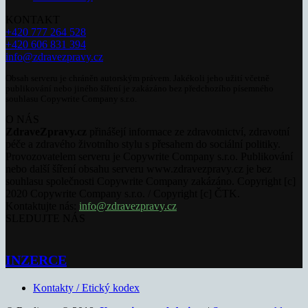
KONTAKT
+420 777 264 528
+420 606 831 394
info@zdravezpravy.cz
Obsah serveru je chráněn autorským právem. Jakékoli jeho užití včetně
publikování nebo jiného šíření je zakázáno bez předchozího písemného
souhlasu Copywrite Company s.r.o.
O NÁS
ZdraveZpravy.cz
přinášejí informace ze zdravotnictví, zdravotní
péče a zdravého životního stylu s přesahem do sociální politiky.
Provozovatelem serveru je Copywrite Company s.r.o. Publikování
nebo další šíření obsahu serveru www.zdravezpravy.cz je bez
souhlasu společnosti Copywrite Company zakázáno. Copyright [c]
2020 Copywrite Company s.r.o. / Copyright [c] ČTK.
Kontaktujte nás:
info@zdravezpravy.cz
SLEDUJTE NÁS
INZERCE
Kontakty / Etický kodex