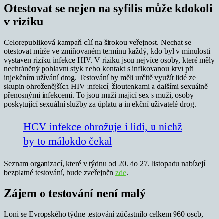
Otestovat se nejen na syfilis může kdokoli
v riziku
Celorepubliková kampaň cílí na širokou veřejnost. Nechat se
otestovat může ve zmiňovaném termínu každý, kdo byl v minulosti
vystaven riziku infekce HIV. V riziku jsou nejvíce osoby, které měly
nechráněný pohlavní styk nebo kontakt s infikovanou krví při
injekčním užívání drog. Testování by měli určitě využít lidé ze
skupin ohroženějších HIV infekcí, žloutenkami a dalšími sexuálně
přenosnými infekcemi. To jsou muži mající sex s muži, osoby
poskytující sexuální služby za úplatu a injekční uživatelé drog.
HCV infekce ohrožuje i lidi, u nichž
by to málokdo čekal
Seznam organizací, které v týdnu od 20. do 27. listopadu nabízejí
bezplatné testování, bude zveřejněn
zde
.
Zájem o testování není malý
Loni se Evropského týdne testování zúčastnilo celkem 960 osob,