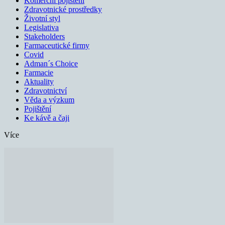
Komerční pojištění
Zdravotnické prostředky
Životní styl
Legislativa
Stakeholders
Farmaceutické firmy
Covid
Adman´s Choice
Farmacie
Aktuality
Zdravotnictví
Věda a výzkum
Pojištění
Ke kávě a čaji
Více