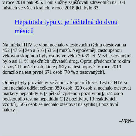
v roce 2018 pak 955. Loni služby zajišťovali zdravotníci na 104
místech ve všech krajích, v roce 2018 jich bylo 83.
Hepatitida typu C je léčitelná do dvou
měsíců
Na infekci HIV se vloni nechalo v testovacím týdnu otestovat na
452 [47 %] žen a 516 [53 %] mužů. Nejpočetněji zastoupenou
věkovou skupinou byly osoby ve věku 30-39 let. Mezi testovanými
bylo asi 11 % injekčních uživatelů drog. Oproti předchozím rokům
se zvýšil i počet osob, které přišly na test poprvé. V roce 2019
dorazilo na test prvně 671 osob [70 % z testovaných].
Odběry byly prováděny ze žilní i z kapilární krve. Test na HIV si
loni nechalo udělat celkem 959 osob, 320 osob si nechalo otestovat
markery hepatitidy B [s pětkrát zjištěnou pozitivitou], 574 osob
podstoupilo test na hepatitidu C [2 pozitivity, 13 reaktivních
vzorků], 505 osob se nechalo otestovat na syfilis [3 pozitivní
nálezy].
–VRN–