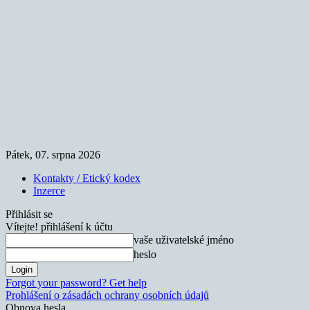
Pátek, 07. srpna 2026
Kontakty / Etický kodex
Inzerce
Přihlásit se
Vítejte! přihlášení k účtu
vaše uživatelské jméno
heslo
Forgot your password? Get help
Prohlášení o zásadách ochrany osobních údajů
Obnova hesla