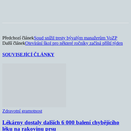
Předchozí článek
Soud snížil tresty bývalým manažerům VoZP
Další článek
Otevírání škol pro některé ročníky začíná příští týden
SOUVISEJÍCÍ ČLÁNKY
Zdravotní gramotnost
Lékárny dostaly dalších 6 000 balení chybějícího
léku na rakovinu prsu