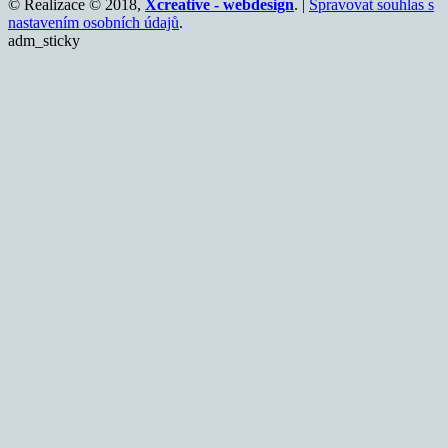
© Realizace © 2018,
Xcreative - webdesign
. |
Spravovat souhlas s
nastavením osobních údajů
.
adm_sticky