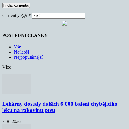
Current ye@r
*
POSLEDNÍ ČLÁNKY
Vše
Nejlepší
Nejpopulárnější
Více
Lékárny dostaly dalších 6 000 balení chybějícího
léku na rakovinu prsu
7. 8. 2026