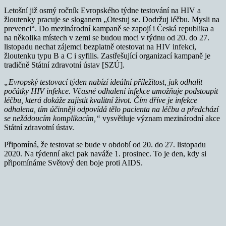
Letošní již osmý ročník Evropského týdne testování na HIV a
žloutenky pracuje se sloganem „Otestuj se. Dodržuj léčbu. Mysli na
prevenci“. Do mezinárodní kampaně se zapojí i Česká republika a
na několika místech v zemi se budou moci v týdnu od 20. do 27.
listopadu nechat zájemci bezplatně otestovat na HIV infekci,
žloutenku typu B a C i syfilis. Zastřešující organizací kampaně je
tradičně Státní zdravotní ústav [SZÚ].
„Evropský testovací týden nabízí ideální příležitost, jak odhalit
počátky HIV infekce. Včasné odhalení infekce umožňuje podstoupit
léčbu, která dokáže zajistit kvalitní život. Čím dříve je infekce
odhalena, tím účinněji odpovídá tělo pacienta na léčbu a předchází
se nežádoucím komplikacím,“
vysvětluje význam mezinárodní akce
Státní zdravotní ústav.
Připomíná, že testovat se bude v období od 20. do 27. listopadu
2020. Na týdenní akci pak naváže 1. prosinec. To je den, kdy si
připomínáme Světový den boje proti AIDS.