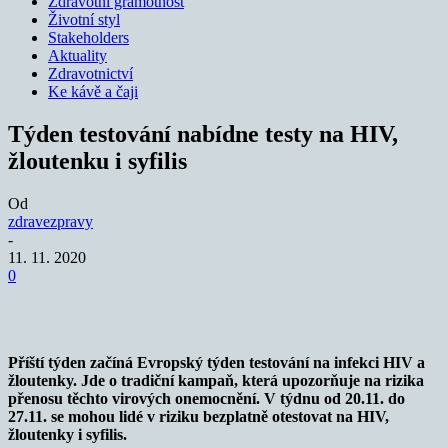
Zdravotní gramotnost
Životní styl
Stakeholders
Aktuality
Zdravotnictví
Ke kávě a čaji
Týden testování nabídne testy na HIV,
žloutenku i syfilis
Od
zdravezpravy
-
11. 11. 2020
0
Příští týden začíná Evropský týden testování na infekci HIV a
žloutenky. Jde o tradiční kampaň, která upozorňuje na rizika
přenosu těchto virových onemocnění. V týdnu od 20.11. do
27.11. se mohou lidé v riziku bezplatně otestovat na HIV,
žloutenky i syfilis.