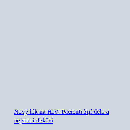
Nový lék na HIV: Pacienti žijí déle a
nejsou infekční