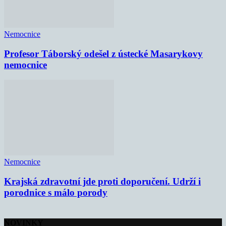
Nemocnice
Profesor Táborský odešel z ústecké Masarykovy
nemocnice
Nemocnice
Krajská zdravotní jde proti doporučení. Udrží i
porodnice s málo porody
NOVINKY