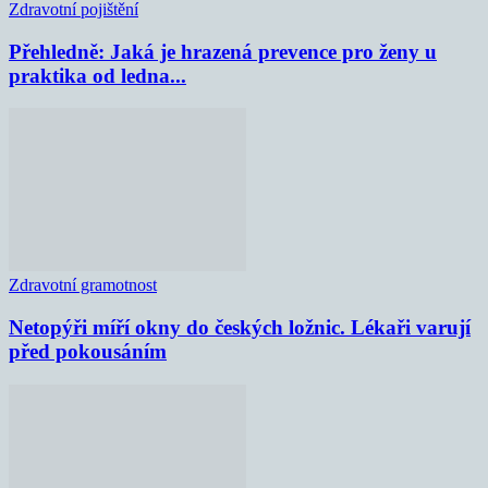
Zdravotní pojištění
Přehledně: Jaká je hrazená prevence pro ženy u
praktika od ledna...
Zdravotní gramotnost
Netopýři míří okny do českých ložnic. Lékaři varují
před pokousáním