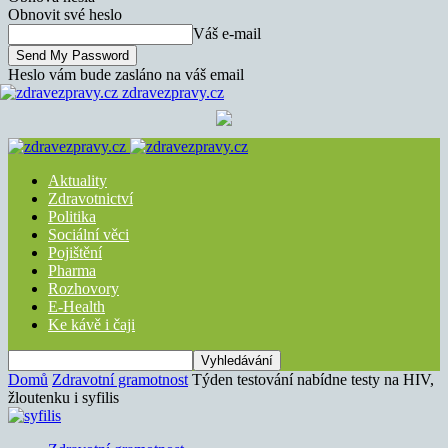
Obnovit své heslo
Váš e-mail
Heslo vám bude zasláno na váš email
zdravezpravy.cz
Aktuality
Zdravotnictví
Politika
Sociální věci
Pojištění
Pharma
Rozhovory
E-Health
Ke kávě i čaji
Domů
Zdravotní gramotnost
Týden testování nabídne testy na HIV,
žloutenku i syfilis