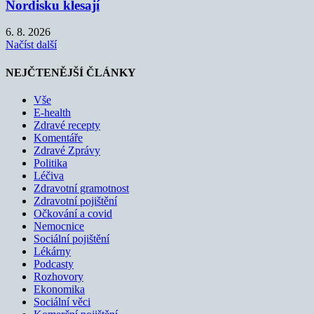
Nordisku klesají
6. 8. 2026
Načíst další
NEJČTENĚJŠÍ ČLÁNKY
Vše
E-health
Zdravé recepty
Komentáře
Zdravé Zprávy
Politika
Léčiva
Zdravotní gramotnost
Zdravotní pojištění
Očkování a covid
Nemocnice
Sociální pojištění
Lékárny
Podcasty
Rozhovory
Ekonomika
Sociální věci