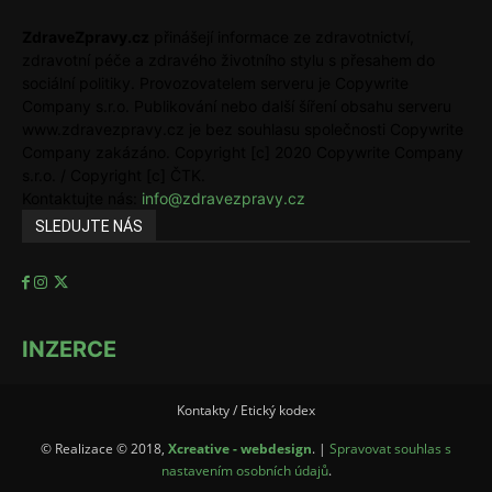
ZdraveZpravy.cz
přinášejí informace ze zdravotnictví,
zdravotní péče a zdravého životního stylu s přesahem do
sociální politiky. Provozovatelem serveru je Copywrite
Company s.r.o. Publikování nebo další šíření obsahu serveru
www.zdravezpravy.cz je bez souhlasu společnosti Copywrite
Company zakázáno. Copyright [c] 2020 Copywrite Company
s.r.o. / Copyright [c] ČTK.
Kontaktujte nás:
info@zdravezpravy.cz
SLEDUJTE NÁS
INZERCE
Kontakty / Etický kodex
© Realizace © 2018,
Xcreative - webdesign
. |
Spravovat souhlas s
nastavením osobních údajů
.