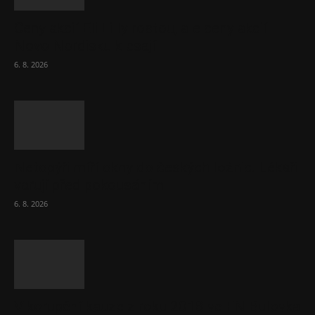
Ceny akcií Eli Lilly rostou, ale ceny akcií
Novo Nordisku klesají
6. 8. 2026
Netopýři míří okny do českých ložnic. Lékaři
varují před pokousáním
6. 8. 2026
V korupční kauze z roku 2018 ve FN Bulovka