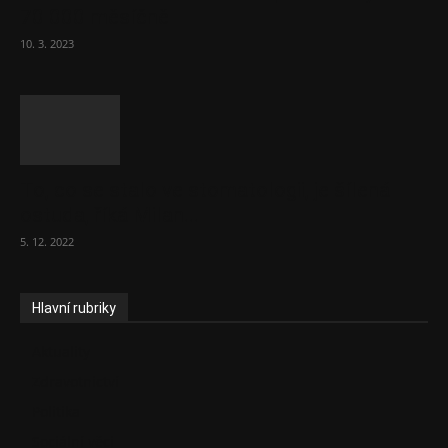
70 000 měsíčně
10. 3. 2023
To, co se stalo ve stomatologii, je šílená
ostuda, říká Milan...
5. 12. 2022
Hlavní rubriky
Aktuality
Zdravotnictví
Politika
Sociální věci