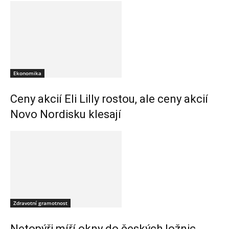
Ekonomika
Ceny akcií Eli Lilly rostou, ale ceny akcií
Novo Nordisku klesají
Zdravotní gramotnost
Netopýři míří okny do českých ložnic.