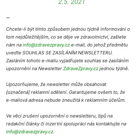
2.5. 2021
—
Chcete-li být tímto způsobem jednou týdně informováni o
tom nejdůležitějším, co se děje ve zdravotnictví, zašlete
nám na
info@zdravezpravy.cz
e-mail, do jehož předmětu
uveďte SOUHLAS SE ZASÍLÁNÍM NEWSLETTERU.
Zasláním tohoto e-mailu vyjadřujete souhlas se zasíláním
upozornění na Newsletter
ZdraveZpravy.cz
jednou týdně.
Upozorňujeme, že newsletter může obsahovat
[označená] reklamní sdělení. Garantujeme ovšem to, že
e-mailová adresa nebude zneužitá k reklamním účelům.
Ve věci zrušení upozornění o newsletteru, tipů na
redakční články či inzertní spolupráci nás kontaktujte na
info@zdravezpravy.cz
.