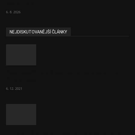
padly další...
6. 8. 2026
NEJDISKUTOVANĚJŠÍ ČLÁNKY
Část lékařů tvrdě zaútočila na prezidenta
ČLK Kubka
6. 12. 2021
Ministr Válek ocenil domov pro seniory za