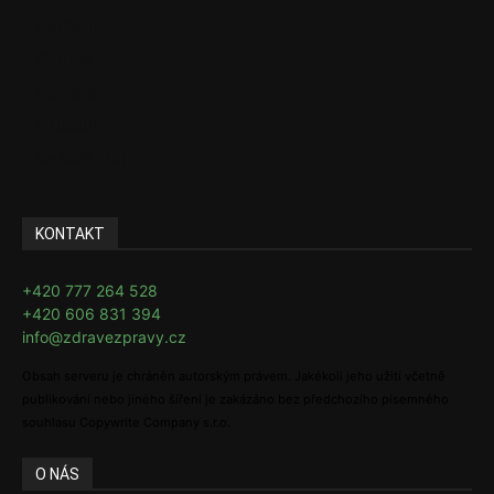
Pojištění
Pharma
Rozhovory
E-Health
Ke kávě i čaji
KONTAKT
+420 777 264 528
+420 606 831 394
info@zdravezpravy.cz
Obsah serveru je chráněn autorským právem. Jakékoli jeho užití včetně
publikování nebo jiného šíření je zakázáno bez předchozího písemného
souhlasu Copywrite Company s.r.o.
O NÁS