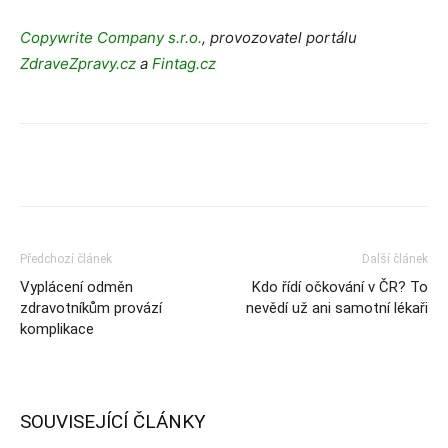
Copywrite Company s.r.o.
, provozovatel portálu
ZdraveZpravy.cz
a
Fintag.cz
Předchozí článek
Další článek
Vyplácení odměn
Kdo řídí očkování v ČR? To
zdravotníkům provází
nevědí už ani samotní lékaři
komplikace
SOUVISEJÍCÍ ČLÁNKY