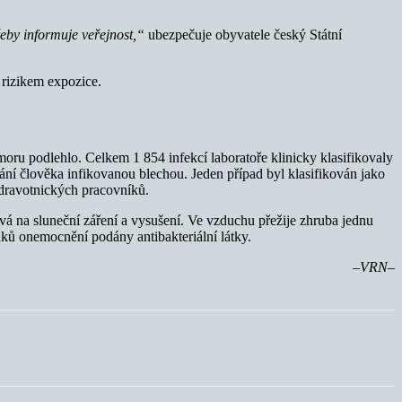
řeby informuje veřejnost,“
ubezpečuje obyvatele český Státní
 rizikem expozice.
ru podlehlo. Celkem 1 854 infekcí laboratoře klinicky klasifikovaly
í člověka infikovanou blechou. Jeden případ byl klasifikován jako
zdravotnických pracovníků.
ivá na sluneční záření a vysušení. Ve vzduchu přežije zhruba jednu
naků onemocnění podány antibakteriální látky.
–VRN–