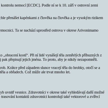
 kontrolu nemocí [ECDC]. Podle ní se k 10. září v ostrovní zemi
chle přenášet kapénkami z člověka na člověka a je vysokým rizikem
emocnici. Ta se nachází uprostřed ostrova v okrese Arivonimamo
 „obracení kostí“. Při ní lidé vynášejí těla zemřelých příbuzných z
pak přepisují jejich jména. To proto, aby je nikdy nezapomněli.
rob. Krátce před západem slunce vracejí těla do hrobky, otočí se a
 těla a obřadech. Což může ale trvat mnoho let.
 uvnitř vesnice. Zdravotníci v okrese také vyhledávají další možné
asování kontaktů zdravotníci kontrolují také vektorové a zvířecí