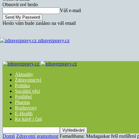
Obnovit své heslo
Váš e-mail
Heslo vám bude zasláno na váš email
zdravezpravy.cz
Aktuality
Zdravotnictví
Politika
Sociální věci
Pojištění
Pharma
Rozhovory
E-Health
Ke kávě i čaji
Domů
Zdravotní gramotnost
Famadihana: Madagaskar řeší rozšíření 