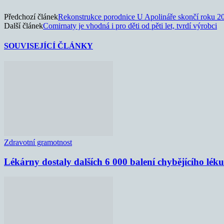
Předchozí článek
Rekonstrukce porodnice U Apolináře skončí roku 2
Další článek
Comirnaty je vhodná i pro děti od pěti let, tvrdí výrobci
SOUVISEJÍCÍ ČLÁNKY
Zdravotní gramotnost
Lékárny dostaly dalších 6 000 balení chybějícího lék