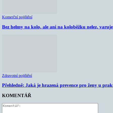
Komerční pojištění
Bez helmy na kolo, ale ani na koloběžku nelez, varu
Zdravotní pojištění
Přehledně: Jaká je hrazená prevence pro ženy u prak
KOMENTÁŘ