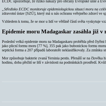
ECDC upozorňuje, že riziko nákazy pro občany Evropské unie a Evrop
„Středisko ECDC monitoruje epidemiologickou situaci moru na celém s
zdravotní ústav [SZÚ], který má u nás ochranu veřejného zdraví ve spo
Vzhledem k tomu, že se mor u lidí ve většině částí světa vyskytuje 
Epidemie moru Madagaskar zasáhla již v 
Poslední velká epidemie moru na Madagaskaru proběhla před čtyřmi le
jako plicní formu moru [77 %], 355 pak jako bubonickou formu moru 
septická forma a 207 případů laboratoře neklasifikovaly. Za zmínku s
Mor způsobuje bakterie zvaná Yersinia pestis. Přenáší se na člověka h
hodinu, doba přežití se liší v závislosti na podmínkách prostředí. Kvů
Sdílet