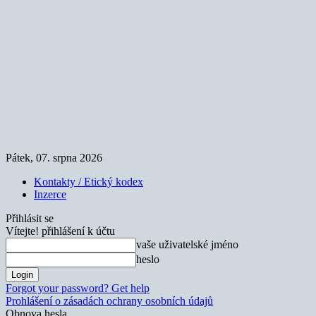
Pátek, 07. srpna 2026
Kontakty / Etický kodex
Inzerce
Přihlásit se
Vítejte! přihlášení k účtu
vaše uživatelské jméno
heslo
Forgot your password? Get help
Prohlášení o zásadách ochrany osobních údajů
Obnova hesla