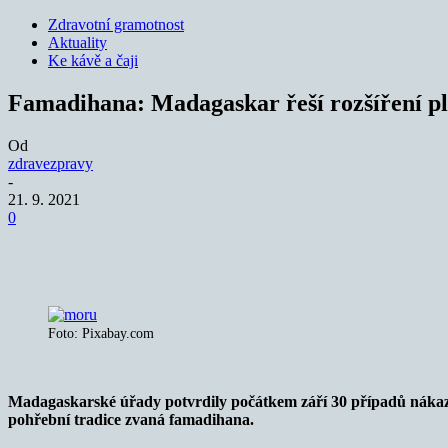
Zdravotní gramotnost
Aktuality
Ke kávě a čaji
Famadihana: Madagaskar řeší rozšíření p
Od
zdravezpravy
-
21. 9. 2021
0
Sdílet
Foto: Pixabay.com
Madagaskarské úřady potvrdily počátkem září 30 případů nákazy 
pohřební tradice zvaná famadihana.