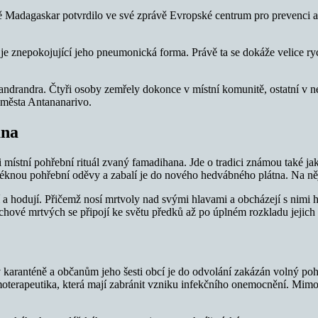
ě Madagaskar potvrdilo ve své zprávě Evropské centrum pro prevenci a
je znepokojující jeho pneumonická forma. Právě ta se dokáže velice ry
drandra. Čtyři osoby zemřely dokonce v místní komunitě, ostatní v n
 města Antananarivo.
ana
ístní pohřební rituál zvaný famadihana. Jde o tradici známou také jako
léknou pohřební oděvy a zabalí je do nového hedvábného plátna. Na něj 
 a hodují. Přičemž nosí mrtvoly nad svými hlavami a obcházejí s nimi h
duchové mrtvých se připojí ke světu předků až po úplném rozkladu jejich
aranténě a občanům jeho šesti obcí je do odvolání zakázán volný pohyb
rapeutika, která mají zabránit vzniku infekčního onemocnění. Mimo tr