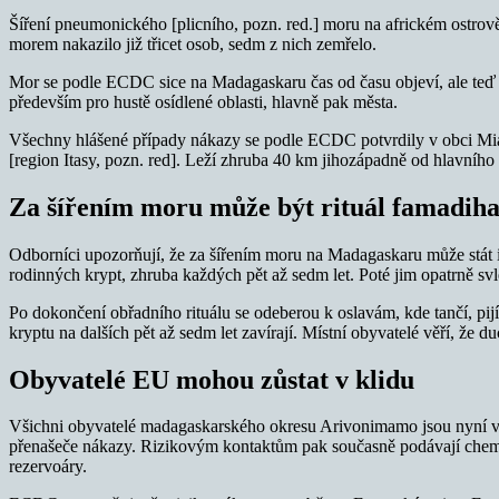
Šíření pneumonického [plicního, pozn. red.] moru na africkém ostrov
morem nakazilo již třicet osob, sedm z nich zemřelo.
Mor se podle ECDC sice na Madagaskaru čas od času objeví, ale teď 
především pro hustě osídlené oblasti, hlavně pak města.
Všechny hlášené případy nákazy se podle ECDC potvrdily v obci Mian
[region Itasy, pozn. red]. Leží zhruba 40 km jihozápadně od hlavního
Za šířením moru může být rituál famadih
Odborníci upozorňují, že za šířením moru na Madagaskaru může stát i m
rodinných krypt, zhruba každých pět až sedm let. Poté jim opatrně sv
Po dokončení obřadního rituálu se odeberou k oslavám, kde tančí, pijí
kryptu na dalších pět až sedm let zavírají. Místní obyvatelé věří, že 
Obyvatelé EU mohou zůstat v klidu
Všichni obyvatelé madagaskarského okresu Arivonimamo jsou nyní v k
přenašeče nákazy. Rizikovým kontaktům pak současně podávají chemote
rezervoáry.