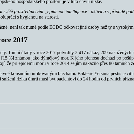
ského hospodářského prostoru je v tuto chvíli nízké.
větě prostřednictvím „epidemic intelligence“ aktivit a v případě pot
lupráci s hygienou na starosti.
vzácně, není tak nutné podle ECDC očkovat jiné osoby než ty s vysokým
roce 2017
ty. Tamní úřady v roce 2017 potvrdily 2 417 nákaz, 209 nakažených mo
[15 %] známou jako dýmějový mor. K jeho přenosu dochází po poštípán
tojí, že při epidemii moru v roce 2014 se jím nakazilo přes 80 tamních 
lavně kousnutím infikovanými blechami. Bakterie Yersinia pestis je citl
li snížení rizika úmrtí musí být pacientovi do 24 hodin od prvních příz