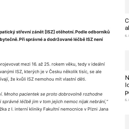
C
a
atický střevní zánět [ISZ] otěhotní. Podle odborníků
6.
bytečně. Při správné a dodržované léčbě ISZ není
ojevovat mezi 16. až 25. rokem věku, tedy v ideální
anými ISZ, kterých je v Česku několik tisíc, se ale
N
jí, že kvůli ISZ nemohou mít vlastní děti.
l
p
ní. Mnoho pacientek se proto dobrovolně rozhodne
6.
i správné léčbě jim v tom jejich nemoc nijak nebrání,“
ka z I. interní kliniky Fakultní nemocnice v Plzni Jana