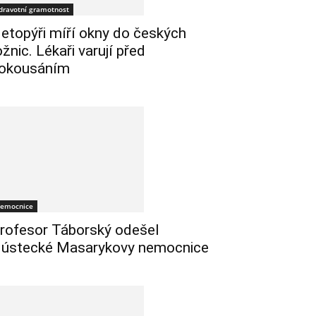
dravotní gramotnost
etopýři míří okny do českých
ožnic. Lékaři varují před
okousáním
emocnice
rofesor Táborský odešel
 ústecké Masarykovy nemocnice