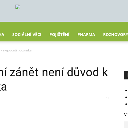
KA
SOCIÁLNÍ VĚCI
POJIŠTĚNÍ
PHARMA
ROZHOVOR
d k nepočetí potomka
ní zánět není důvod k
ka
0
Ví