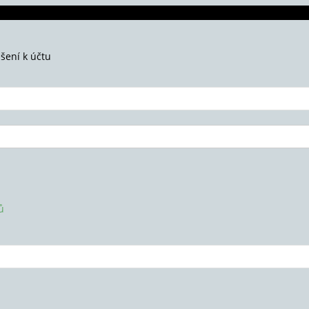
ášení k účtu
ů