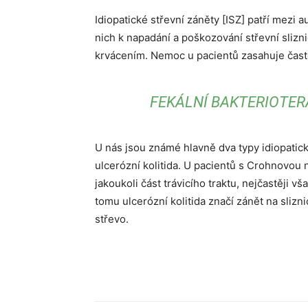
Idiopatické střevní záněty [ISZ] patří mezi 
nich k napadání a poškozování střevní slizni
krvácením. Nemoc u pacientů zasahuje často
FEKÁLNÍ BAKTERIOTER
U nás jsou známé hlavně dva typy idiopatic
ulcerózní kolitida. U pacientů s Crohnovou
jakoukoli část trávicího traktu, nejčastěji v
tomu ulcerózní kolitida značí zánět na slizn
střevo.