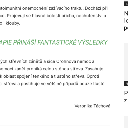
Z
autoimunitní onemocnění zažívacího traktu. Dochází při
N
ce. Projevují se hlavně bolestí břicha, nechutenství a
l
 i klouby.
p
APIE PŘINÁŠÍ FANTASTICKÉ VÝSLEDKY
kých střevních zánětů a sice Crohnova nemoc a
 nemocí zánět proniká celou stěnou střeva. Zasahuje
šak oblast spojení tenkého a tlustého střeva. Oproti
ici střeva a postihuje ve většině případů pouze tlusté
N
P
z
Veronika Táchová