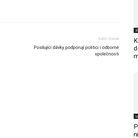
Z
Další článek
K
Posilující dávky podporují politici i odborné
d
společnosti
m
L
P
n