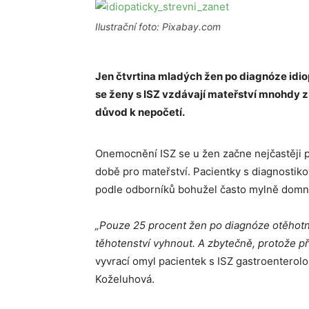
Ilustrační foto: Pixabay.com
Jen čtvrtina mladých žen po diagnóze idiop
se ženy s ISZ vzdávají mateřství mnohdy z
důvod k nepočetí.
Onemocnění ISZ se u žen začne nejčastěji pr
době pro mateřství. Pacientky s diagnostikov
podle odborníků bohužel často mylně domníva
„Pouze 25 procent žen po diagnóze otěhot
těhotenství vyhnout. A zbytečně, protože př
vyvrací omyl pacientek s ISZ gastroenterolož
Koželuhová.