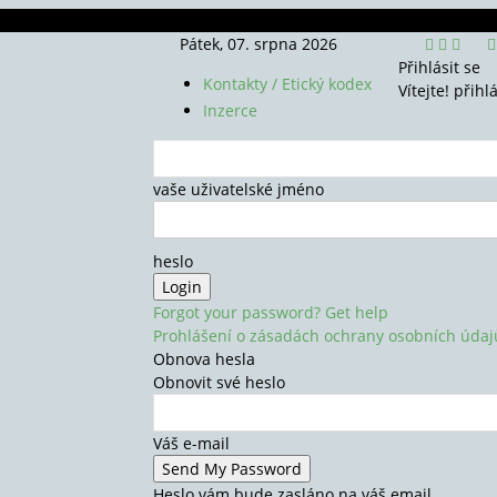
Pátek, 07. srpna 2026
Přihlásit se
Kontakty / Etický kodex
Vítejte! přihl
Inzerce
vaše uživatelské jméno
heslo
Forgot your password? Get help
Prohlášení o zásadách ochrany osobních údaj
Obnova hesla
Obnovit své heslo
Váš e-mail
Heslo vám bude zasláno na váš email