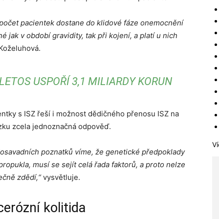
ší počet pacientek dostane do klidové fáze onemocnění
 jak v období gravidity, tak při kojení, a platí u nich
 Koželuhová.
 LETOS USPOŘÍ 3,1 MILIARDY KORUN
entky s ISZ řeší i možnost dědičného přenosu ISZ na
ázku zcela jednoznačná odpověď.
Ví
dosavadních poznatků víme, že genetické předpoklady
propukla, musí se sejít celá řada faktorů, a proto nelze
nečně zdědí,“
vysvětluje.
erózní kolitida