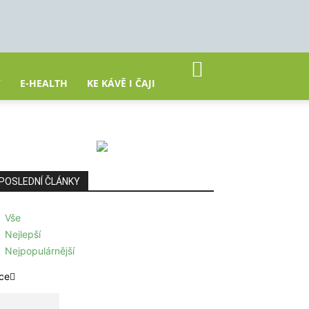
Y
E-HEALTH
KE KÁVĚ I ČAJI
POSLEDNÍ ČLÁNKY
Vše
Nejlepší
Nejpopulárnější
ce