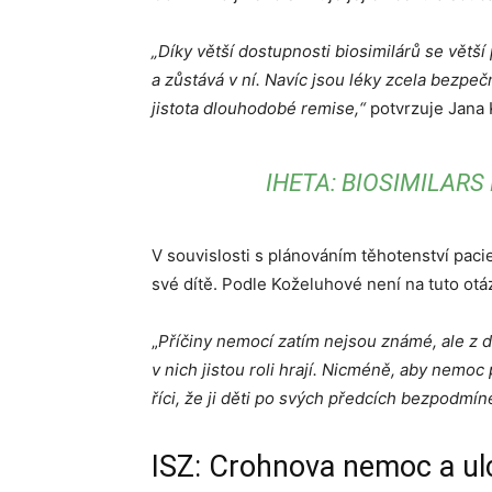
„Díky větší dostupnosti biosimilárů se vět
a zůstává v ní. Navíc jsou léky zcela bezpečné
jistota dlouhodobé remise,“
potvrzuje Jana
IHETA: BIOSIMILARS
V souvislosti s plánováním těhotenství paci
své dítě. Podle Koželuhové není na tuto ot
„
Příčiny nemocí zatím nejsou známé, ale z 
v nich jistou roli hrají. Nicméně, aby nemoc 
říci, že ji děti po svých předcích bezpodmí
ISZ: Crohnova nemoc a ulc