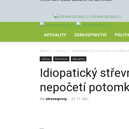
zdravezpravy.cz
AKTUALITY
ZDRAVOTNICTVÍ
POLITI
Domů
Léčiva
Idiopatický střevní zánět není důvo
Léčiva
Farmacie
Aktuality
Idiopatický střev
nepočetí potom
Od
zdravezpravy
-
23. 11. 2021
Sdílet