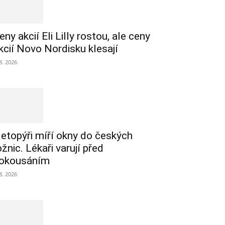
eny akcií Eli Lilly rostou, ale ceny
kcií Novo Nordisku klesají
 8. 2026
etopýři míří okny do českých
ožnic. Lékaři varují před
okousáním
 8. 2026