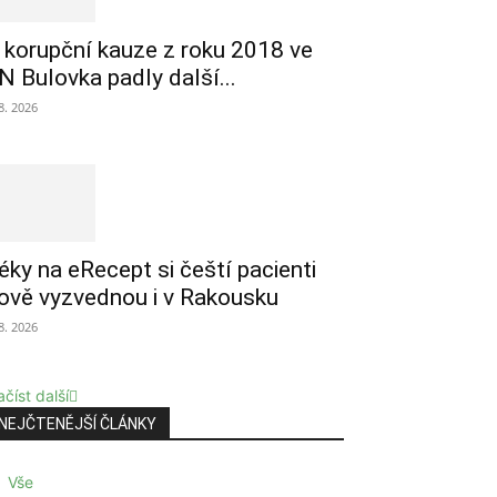
 korupční kauze z roku 2018 ve
N Bulovka padly další...
 8. 2026
éky na eRecept si čeští pacienti
ově vyzvednou i v Rakousku
 8. 2026
číst další
NEJČTENĚJŠÍ ČLÁNKY
Vše