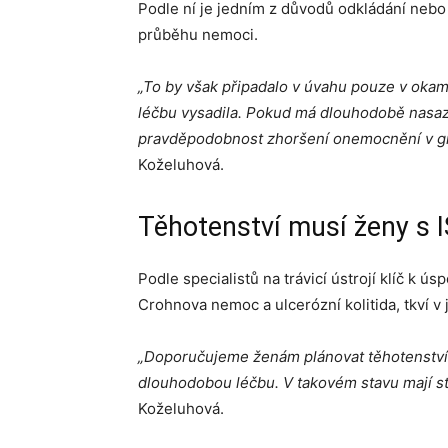
Podle ní je jedním z důvodů odkládání nebo
průběhu nemoci.
„To by však připadalo v úvahu pouze v okamž
léčbu vysadila. Pokud má dlouhodobě nasaze
pravděpodobnost zhoršení onemocnění v gra
Koželuhová.
Těhotenství musí ženy s 
Podle specialistů na trávicí ústrojí klíč k ú
Crohnova nemoc a ulcerózní kolitida, tkví v
„Doporučujeme ženám plánovat těhotenství v
dlouhodobou léčbu. V takovém stavu mají st
Koželuhová.