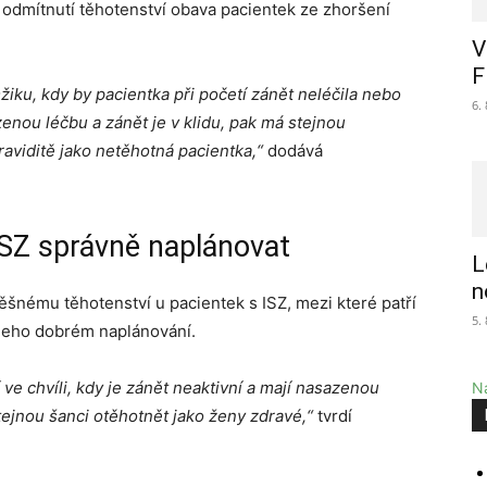
 odmítnutí těhotenství obava pacientek ze zhoršení
V
F
iku, kdy by pacientka při početí zánět neléčila nebo
6.
nou léčbu a zánět je v klidu, pak má stejnou
viditě jako netěhotná pacientka,“
dodává
ISZ správně naplánovat
L
n
spěšnému těhotenství u pacientek s ISZ, mezi které patří
5.
 jeho dobrém naplánování.
e chvíli, kdy je zánět neaktivní a mají nasazenou
Na
ejnou šanci otěhotnět jako ženy zdravé,“
tvrdí