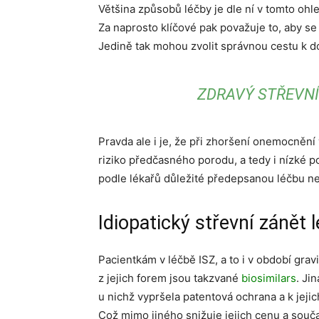
Většina způsobů léčby je dle ní v tomto oh
Za naprosto klíčové pak považuje to, aby se
Jedině tak mohou zvolit správnou cestu k 
ZDRAVÝ STŘEVNÍ
Pravda ale i je, že při zhoršení onemocnění
riziko předčasného porodu, a tedy i nízké p
podle lékařů důležité předepsanou léčbu n
Idiopatický střevní zánět l
Pacientkám v léčbě ISZ, a to i v období grav
z jejich forem jsou takzvané
biosimilars
. Ji
u nichž vypršela patentová ochrana a k jejic
Což mimo jiného snižuje jejich cenu a souč