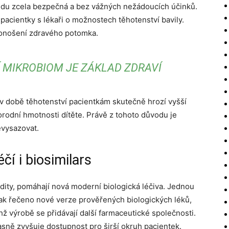
ledu zcela bezpečná a bez vážných nežádoucích účinků.
 pacientky s lékaři o možnostech těhotenství bavily.
donošení zdravého potomka.
 MIKROBIOM JE ZÁKLAD ZDRAVÍ
 v době těhotenství pacientkám skutečně hrozí vyšší
orodní hmotnosti dítěte. Právě z tohoto důvodu je
evysazovat.
éčí i biosimilars
idity, pomáhají nová moderní biologická léčiva. Jednou
nak řečeno nové verze prověřených biologických léků,
hž výrobě se přidávají další farmaceutické společnosti.
asně zvyšuje dostupnost pro širší okruh pacientek.