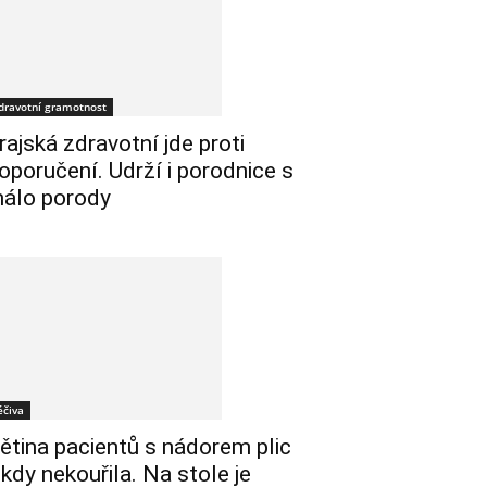
dravotní gramotnost
rajská zdravotní jde proti
oporučení. Udrží i porodnice s
álo porody
éčiva
ětina pacientů s nádorem plic
ikdy nekouřila. Na stole je