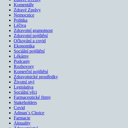
Komentáře
Zdravé Zprávy
Nemocnice
Politika
Léčiva
Zdravotní gramotnost
Zdravotní pojištění
Očkování a covid
Ekonomika
Sociální pojištění
Lékárny
Podcasty
Rozhovory
Komerční pojištění
Zdravotnické prostředky
Životní styl
Legislativa
Sociální věci
Farmaceutické firmy
Stakeholders
Covid
Adman´s Choice
Farmacie
Aktuality