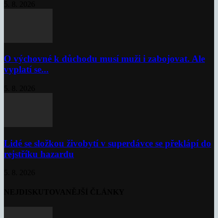
5. 8. 2026
O výchovné k důchodu musí muži i zabojovat. Ale
vyplatí se...
5. 8. 2026
Lidé se složkou živobytí v superdávce se překlápí do
rejstříku hazardu
5. 8. 2026
NEJDISKUTOVANĚJŠÍ ČLÁNKY