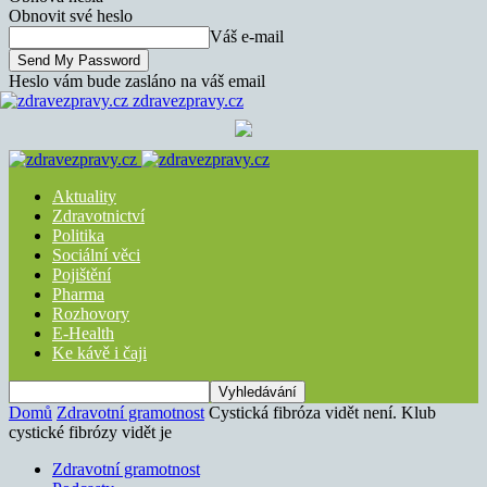
Obnovit své heslo
Váš e-mail
Heslo vám bude zasláno na váš email
zdravezpravy.cz
Aktuality
Zdravotnictví
Politika
Sociální věci
Pojištění
Pharma
Rozhovory
E-Health
Ke kávě i čaji
Domů
Zdravotní gramotnost
Cystická fibróza vidět není. Klub
cystické fibrózy vidět je
Zdravotní gramotnost