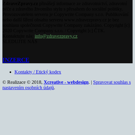
ZdraveZpravy.cz
přinášejí informace ze zdravotnictví, zdravotní
péče a zdravého životního stylu s přesahem do sociální politiky.
Provozovatelem serveru je Copywrite Company s.r.o. Publikování
nebo další šíření obsahu serveru www.zdravezpravy.cz je bez
souhlasu společnosti Copywrite Company zakázáno. Copyright [c]
2020 Copywrite Company s.r.o. / Copyright [c] ČTK.
Kontaktujte nás:
info@zdravezpravy.cz
SLEDUJTE NÁS
INZERCE
Kontakty / Etický kodex
© Realizace © 2018,
Xcreative - webdesign
. |
Spravovat souhlas s
nastavením osobních údajů
.