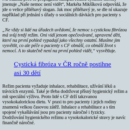
jmenuje „Naše nemoc není vidět“, Markéta Mikšíková odpovídá, že
jde o velice přiléhavý slogan. Jak moc přiléhavý je, se dle ní ukazuje
například při jednání s úřady o sociálních dávkách pro pacienty s
CF.
„Ne vždy si lidé na úřadech uvědomí, že nemoc s cystickou fibrózou
má svůj tvrdý režim. Oni vidí jenom opečovávané, upravené děti,
které na první pohled vypadají jako všechny ostatní. Musíme jim
vysvětlit, co ale péče o pacienty s CF obnáší, co obnáší život s
nemocí. A to skutečně není na první pohled vidět,“
vysvětluje.
Cystická fibróza v ČR ročně postihne
asi 30 dětí
Režim pacienta vyžaduje inhalace, rehabilitace, užívání léků a
trávicích enzymů. Také je třeba dodržovat přísný hygienický režim a
mít speciální výživu. Proto lidé s CF drží takzvanou
vysokokalorickou dietu. V praxi to pro pacienty i jejich rodiny
znamená velkou časovou zátěž. Inhalace a rehabilitace a s tím
spojené vykašlávání jsou pro pacienty náročné i fyzicky.
Dodržování hygienického režimu a vysokokalorické stravy je navíc
finančně náročné.