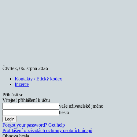
Čtvrtek, 06. srpna 2026
Kontakty / Etický kodex
Inzerce
Přihlásit se
Vítejte! přihlášení k účtu
vaše uživatelské jméno
heslo
Forgot your password? Get help
Prohlášení o zásadách ochrany osobních údajů
Obnova hesla