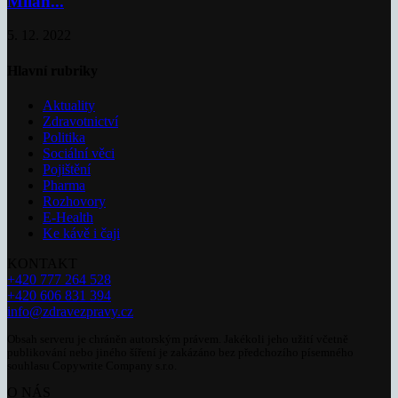
Milan...
5. 12. 2022
Hlavní rubriky
Aktuality
Zdravotnictví
Politika
Sociální věci
Pojištění
Pharma
Rozhovory
E-Health
Ke kávě i čaji
KONTAKT
+420 777 264 528
+420 606 831 394
info@zdravezpravy.cz
Obsah serveru je chráněn autorským právem. Jakékoli jeho užití včetně
publikování nebo jiného šíření je zakázáno bez předchozího písemného
souhlasu Copywrite Company s.r.o.
O NÁS