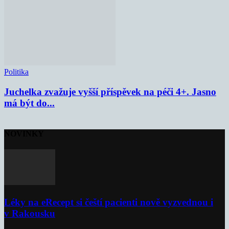
Politika
Juchelka zvažuje vyšší příspěvek na péči 4+. Jasno
má být do...
NOVINKY
Léky na eRecept si čeští pacienti nově vyzvednou i
v Rakousku