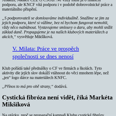
podporu, ale KNCF vítá podporu i v podobě dobrovolnické práce a
materiálního přispění.
„S podporovateli se domlouváme individuálně. Snažíme se jim za
jejich podporu, které si vážíme, bez ní bychom fungovat nemohli,
vždy něco nabídnout. Vystavujeme smlouvy o daru, aby mohli snížit
základ daně. Propagujeme je na našich klubových materiálech a
akcích,“
vysvětluje Mikšíková.
V. Milata: Práce ve prospěch
společnosti se dnes nenosí
Klub pořádá také přednášky o CF ve firmách a školách. Tyto
aktivity dle jejích slov dokáží vtáhnout do věci mnohem lépe, než
„jen“ logo dárce na materiálech KNFC.
„Přínos to má pro obě strany,“
dodává.
Cystická fibróza není vidět, říká Markéta
Mikšíková
Na otázku, proč se propagační kampaň Klubu cystické fibrózy