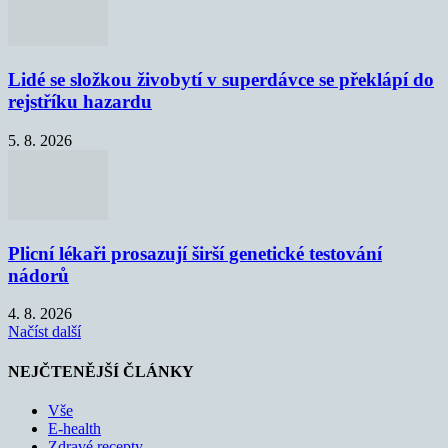
Lidé se složkou živobytí v superdávce se překlápí do
rejstříku hazardu
5. 8. 2026
Plicní lékaři prosazují širší genetické testování
nádorů
4. 8. 2026
Načíst další
NEJČTENĚJŠÍ ČLÁNKY
Vše
E-health
Zdravé recepty