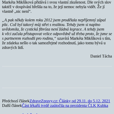
Markéta Mikšíková přidává i svou vlastní zkušenost. Dle svých slov
taktéž v dospívání hřešila na to, že její nemoc nebyla vidět. Že jí
vlastně „nic není“.
„A pak někdy kolem roku 2012 jsem prodělala nepříjemný zápal
plic. Což byl takový můj střet s realitou. Tehdy jsem si naplno
uvědomila, že cystická fibróza není žádná legrace. A tehdy jsem
k věci začala přistupovat velice odpovědně už třeba proto, že jsme se
s partnerem rozhodli pro rodinu,“
uzavírá Markéta Mikšíková s tím,
že zdaleka nešlo o tak samozřejmé rozhodnutí, jako tomu bývá u
zdravých lidí.
Daniel Tácha
Předchozí článek
ZdraveZpravy.cz: Články od 29.11. do 5.12. 2021
Další článek
Část lékařů tvrdě zaútočila na prezidenta ČLK Kubka