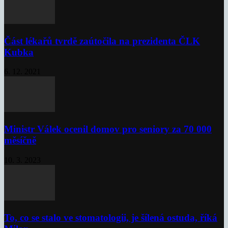
Část lékařů tvrdě zaútočila na prezidenta ČLK
Kubka
6. 12. 2021
Ministr Válek ocenil domov pro seniory za 70 000
měsíčně
10. 3. 2023
To, co se stalo ve stomatologii, je šílená ostuda, říká