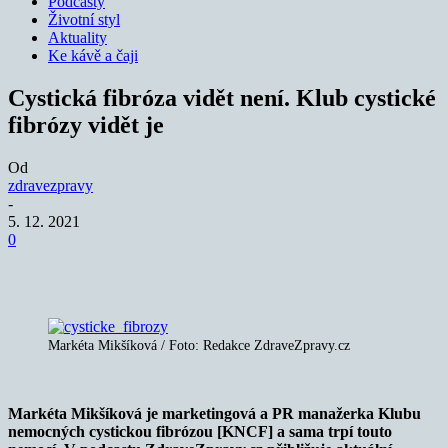
Podcasty
Životní styl
Aktuality
Ke kávě a čaji
Cystická fibróza vidět není. Klub cystické
fibrózy vidět je
Od
zdravezpravy
-
5. 12. 2021
0
Markéta Mikšíková / Foto: Redakce ZdraveZpravy.cz
Markéta Mikšíková je marketingová a PR manažerka Klubu
nemocných cystickou fibrózou [KNCF] a sama trpí touto