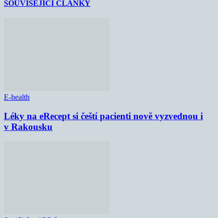
SOUVISEJÍCÍ ČLÁNKY
E-health
Léky na eRecept si čeští pacienti nově vyzvednou i
v Rakousku