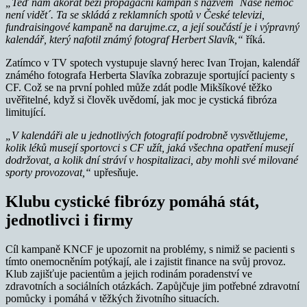
„Teď nám akorát běží propagační kampaň s názvem ´Naše nemoc
není vidět´. Ta se skládá z reklamních spotů v České televizi,
fundraisingové kampaně na darujme.cz, a její součástí je i výpravný
kalendář, který nafotil známý fotograf Herbert Slavík,“
říká.
Zatímco v TV spotech vystupuje slavný herec Ivan Trojan, kalendář
známého fotografa Herberta Slavíka zobrazuje sportující pacienty s
CF. Což se na první pohled může zdát podle Mikšíkové těžko
uvěřitelné, když si člověk uvědomí, jak moc je cystická fibróza
limitující.
„V kalendáři ale u jednotlivých fotografií podrobně vysvětlujeme,
kolik léků musejí sportovci s CF užít, jaká všechna opatření musejí
dodržovat, a kolik dní stráví v hospitalizaci, aby mohli své milované
sporty provozovat,“
upřesňuje.
Klubu cystické fibrózy pomáhá stát,
jednotlivci i firmy
Cíl kampaně KNCF je upozornit na problémy, s nimiž se pacienti s
tímto onemocněním potýkají, ale i zajistit finance na svůj provoz.
Klub zajišťuje pacientům a jejich rodinám poradenství ve
zdravotních a sociálních otázkách. Zapůjčuje jim potřebné zdravotní
pomůcky i pomáhá v těžkých životního situacích.