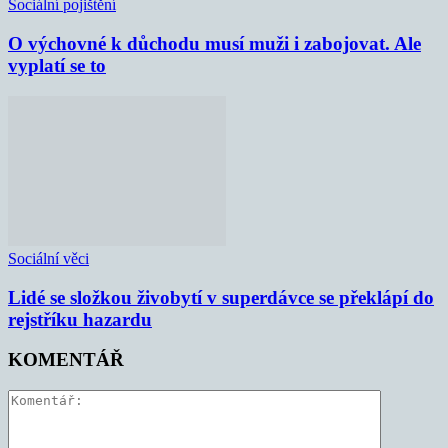
Sociální pojištění
O výchovné k důchodu musí muži i zabojovat. Ale
vyplatí se to
Sociální věci
Lidé se složkou živobytí v superdávce se překlápí do
rejstříku hazardu
KOMENTÁŘ