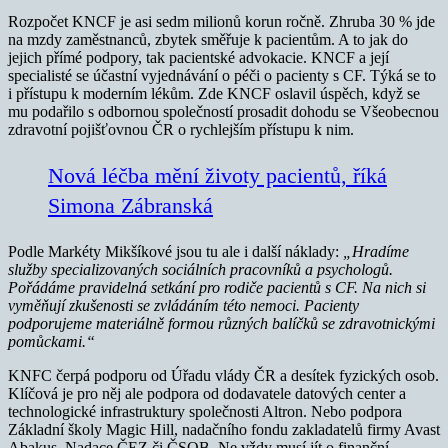
Rozpočet KNCF je asi sedm milionů korun ročně. Zhruba 30 % jde
na mzdy zaměstnanců, zbytek směřuje k pacientům. A to jak do
jejich přímé podpory, tak pacientské advokacie. KNCF a její
specialisté se účastní vyjednávání o péči o pacienty s CF. Týká se to
i přístupu k moderním lékům. Zde KNCF oslavil úspěch, když se
mu podařilo s odbornou společností prosadit dohodu se Všeobecnou
zdravotní pojišťovnou ČR o rychlejším přístupu k nim.
Nová léčba mění životy pacientů, říká
Simona Zábranská
Podle Markéty Mikšíkové jsou tu ale i další náklady:
„Hradíme
služby specializovaných sociálních pracovníků a psychologů.
Pořádáme pravidelná setkání pro rodiče pacientů s CF. Na nich si
vyměňují zkušenosti se zvládáním této nemoci. Pacienty
podporujeme materiálně formou různých balíčků se zdravotnickými
pomůckami.“
KNFC čerpá podporu od Úřadu vlády ČR a desítek fyzických osob.
Klíčová je pro něj ale podpora od dodavatele datových center a
technologické infrastruktury společnosti Altron. Nebo podpora
Základní školy Magic Hill, nadačního fondu zakladatelů firmy Avast
Abakus, Nadace ČEZ či ČSOB. Ne vždy musí jít o finanční