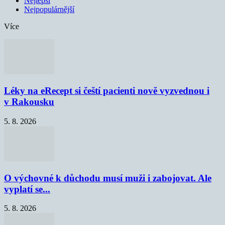
Nejlepší
Nejpopulárnější
Více
Léky na eRecept si čeští pacienti nově vyzvednou i
v Rakousku
5. 8. 2026
O výchovné k důchodu musí muži i zabojovat. Ale
vyplatí se...
5. 8. 2026