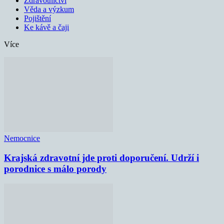
Zdravotnictví
Věda a výzkum
Pojištění
Ke kávě a čaji
Více
Nemocnice
Krajská zdravotní jde proti doporučení. Udrží i
porodnice s málo porody