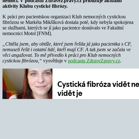
nemocí. V podcastu ZdraveZpravy.cz přibližuje aktuální
aktivity Klubu cystické fibrózy.
K práci pro pacientskou organizaci Klub nemocných cystickou
fibrózou se Markéta Mikšíková dostala poté, kdy nebyla spokojena
se službami, kterých se jí jako pacientce dostávalo ve Fakultní
nemocnici Motol [FNM].
„Chtěla jsem, aby obtíže, které jsem řešila já jako pacientka s CF,
nemuseli řešit i ostatní lidé, kteří mají CF. A tak jsem se začala ve
věci angažovat. To mě přivedlo k práci pro Klub nemocných
cystickou fibrózou,“
vysvětluje v
podcastu ZdraveZpravy.cz
.