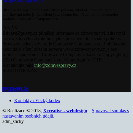
info@zdravezpravy.cz
Obsah serveru je chráněn autorským právem. Jakékoli jeho užití včetně
publikování nebo jiného šíření je zakázáno bez předchozího písemného
souhlasu Copywrite Company s.r.o.
O NÁS
ZdraveZpravy.cz
přinášejí informace ze zdravotnictví, zdravotní
péče a zdravého životního stylu s přesahem do sociální politiky.
Provozovatelem serveru je Copywrite Company s.r.o. Publikování
nebo další šíření obsahu serveru www.zdravezpravy.cz je bez
souhlasu společnosti Copywrite Company zakázáno. Copyright [c]
2020 Copywrite Company s.r.o. / Copyright [c] ČTK.
Kontaktujte nás:
info@zdravezpravy.cz
SLEDUJTE NÁS
INZERCE
Kontakty / Etický kodex
© Realizace © 2018,
Xcreative - webdesign
. |
Spravovat souhlas s
nastavením osobních údajů
.
adm_sticky