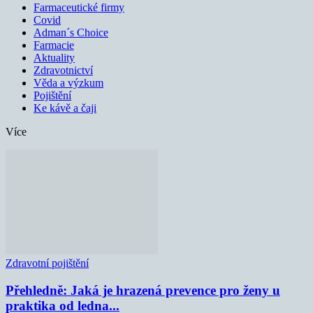
Farmaceutické firmy
Covid
Adman´s Choice
Farmacie
Aktuality
Zdravotnictví
Věda a výzkum
Pojištění
Ke kávě a čaji
Více
Zdravotní pojištění
Přehledně: Jaká je hrazená prevence pro ženy u
praktika od ledna...