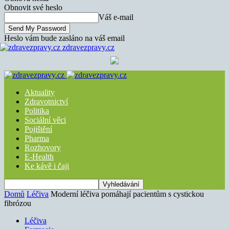
Obnovit své heslo
Váš e-mail
Heslo vám bude zasláno na váš email
zdravezpravy.cz
Aktuality
Zdravotnictví
Politika
Sociální věci
Pojištění
Pharma
Rozhovory
E-Health
Ke kávě i čaji
Domů
Léčiva
Moderní léčiva pomáhají pacientům s cystickou
fibrózou
Léčiva