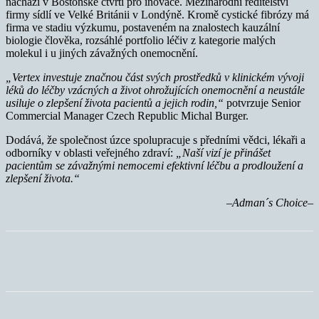
nachází v Bostonské čtvrti pro inovace. Mezinárodní ředitelství
firmy sídlí ve Velké Británii v Londýně. Kromě cystické fibrózy má
firma ve stadiu výzkumu, postaveném na znalostech kauzální
biologie člověka, rozsáhlé portfolio léčiv z kategorie malých
molekul i u jiných závažných onemocnění.
„Vertex investuje značnou část svých prostředků v klinickém vývoji
léků do léčby vzácných a život ohrožujících onemocnění a neustále
usiluje o zlepšení života pacientů a jejich rodin,“
potvrzuje Senior
Commercial Manager Czech Republic Michal Burger.
Dodává, že společnost úzce spolupracuje s předními vědci, lékaři a
odborníky v oblasti veřejného zdraví:
„Naší vizí je přinášet
pacientům se závažnými nemocemi efektivní léčbu a prodloužení a
zlepšení života.“
–Adman´s Choice–