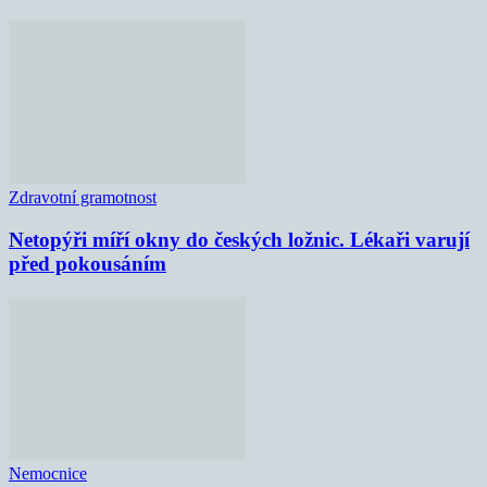
Zdravotní gramotnost
Netopýři míří okny do českých ložnic. Lékaři varují
před pokousáním
Nemocnice