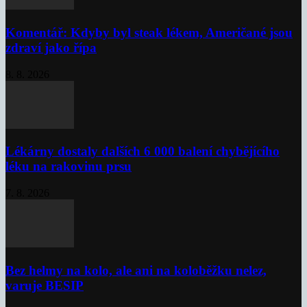
Komentář: Kdyby byl steak lékem, Američané jsou
zdraví jako řípa
8. 8. 2026
Lékárny dostaly dalších 6 000 balení chybějícího
léku na rakovinu prsu
7. 8. 2026
Bez helmy na kolo, ale ani na koloběžku nelez,
varuje BESIP