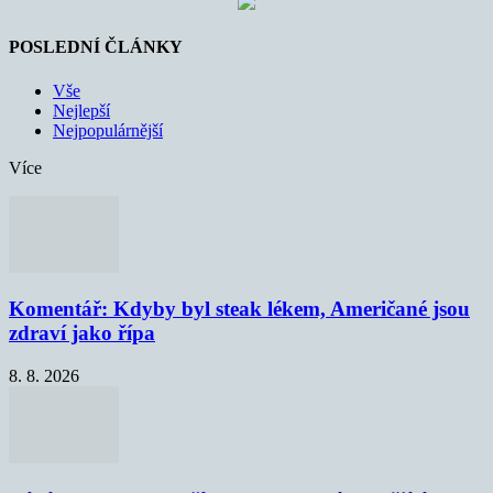
POSLEDNÍ ČLÁNKY
Vše
Nejlepší
Nejpopulárnější
Více
Komentář: Kdyby byl steak lékem, Američané jsou
zdraví jako řípa
8. 8. 2026