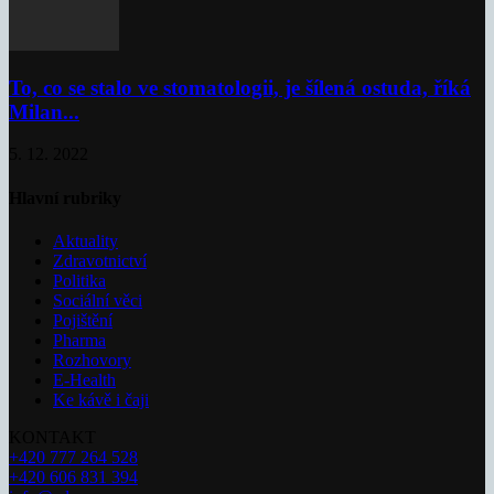
To, co se stalo ve stomatologii, je šílená ostuda, říká
Milan...
5. 12. 2022
Hlavní rubriky
Aktuality
Zdravotnictví
Politika
Sociální věci
Pojištění
Pharma
Rozhovory
E-Health
Ke kávě i čaji
KONTAKT
+420 777 264 528
+420 606 831 394