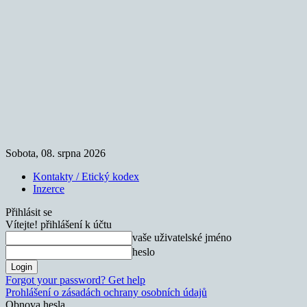
Sobota, 08. srpna 2026
Kontakty / Etický kodex
Inzerce
Přihlásit se
Vítejte! přihlášení k účtu
vaše uživatelské jméno
heslo
Forgot your password? Get help
Prohlášení o zásadách ochrany osobních údajů
Obnova hesla