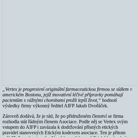
„Vertex je progresivní originální farmaceutickou firmou se sídlem v
americkém Bostonu, jejíž inovativní léčivé přípravky pomáhají
pacientům s vážnými chorobami prožít lepší život,“
hodnotí
výsledky firmy výkonný ředitel AIFP Jakub Dvořáček.
Zároveň dodává, že je rád, že po přidruženém členství se firma
rozhodla stát řádným členem Asociace. Podle něj se Vertex svým
vstupem do AIFP i zavázala k dodržování přísných etických
pravidel stanovených Etickým kodexem asociace. Ten je přitom