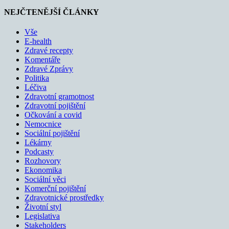
NEJČTENĚJŠÍ ČLÁNKY
Vše
E-health
Zdravé recepty
Komentáře
Zdravé Zprávy
Politika
Léčiva
Zdravotní gramotnost
Zdravotní pojištění
Očkování a covid
Nemocnice
Sociální pojištění
Lékárny
Podcasty
Rozhovory
Ekonomika
Sociální věci
Komerční pojištění
Zdravotnické prostředky
Životní styl
Legislativa
Stakeholders