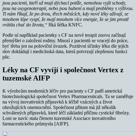
jsou pacienti, kteří už mají dýchací potíže, nemohou vyjít schody,
jsou na oxygenoterapii, nebo jsou hubení a mají problémy s výživou.
Ti nám říkají, že po dvou, třech měsících, kdy nové léky užívají, se
mnohem lépe vyspí, že mají mnohem více energie, že se jim prostě
vrátila chuť do života,“
říká šéfka KNFC.
Podle ní například pacientky s CF na nové terapii znovu začínají
přemýšlet o založení rodiny. Mnozí z pacientů se vracejí do práce,
byť třeba jen na poloviční úvazek. Pozitivní účinky léku dle jejích
slov dokládají i medicínská data, která potvrzují zlepšenou funkci
plic.
Léky na CF vyvíjí i společnost Vertex z
tuzemské AIFP
K výrobcům moderních léčiv pro pacienty s CF patří americká
biotechnologická společnost Vertex Pharmaceuticals. Ta se zaměřuje
na vývoj inovativních přípravků k léčbě vzácných a život
ohrožujících onemocnění. Společnost přitom má již několik
schválených přípravků, které léčí základní příčinu cystické fibrózy.
Loni se navíc stala členem tuzemské Asociace inovativního
farmaceutického průmyslu [AIFP].