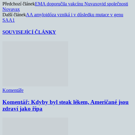
Předchozí článek
EMA doporučila vakcínu Nuvaxovid společnosti
Novavax
Další článek
AA amyloidóza vzniká i v důsledku mutace v genu
SAA1
SOUVISEJÍCÍ ČLÁNKY
Komentáře
Komentář: Kdyby byl steak lékem, Američané jsou
zdraví jako řípa