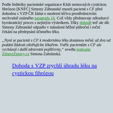
Podle ředitelky pacientské organizace Klub nemocných cystickou
fibrózou [KNFC] Simony Zábranské museli pacienti s CF před
dohodou s VZP ČR žádat o moderní léčiva prostřednictvím
nechvalně známého
paragrafu 16
. Což vždy představuje zdlouhavý
byrokratický proces s nejistým výsledkem. Díky
dohodě
teď ale dle
Simony Zábranské odpadlo v minulosti běžné půlroční i roční
čekání na předepsání účinného léku.
„Nyní se pacienti s CF k modernímu léku dostanou měsíc až dva od
podání žádosti ošetřujícím lékařem. Vstříc pacientům s CF ale
vycházejí i další zdravotní pojišťovny,“
uvedla
podcastu
ZdraveZpravy.cz
Simona Zabránská.
Dohoda s VZP zrychlí úhradu léku na
cystickou fibrózou