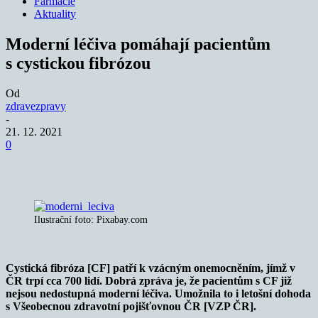
Farmacie
Aktuality
Moderní léčiva pomáhají pacientům
s cystickou fibrózou
Od
zdravezpravy
-
21. 12. 2021
0
Ilustrační foto: Pixabay.com
Cystická fibróza [CF] patří k vzácným onemocněním, jímž v
ČR trpí cca 700 lidí. Dobrá zpráva je, že pacientům s CF již
nejsou nedostupná moderní léčiva. Umožnila to i letošní dohoda
s Všeobecnou zdravotní pojišťovnou ČR [VZP ČR].