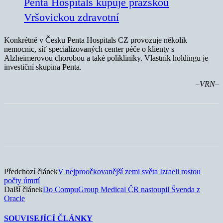
Penta Hospitals kupuje pražskou
Vršovickou zdravotní
Konkrétně v Česku Penta Hospitals CZ provozuje několik
nemocnic, síť specializovaných center péče o klienty s
Alzheimerovou chorobou a také polikliniky. Vlastník holdingu je
investiční skupina Penta.
–VRN–
Předchozí článek
V nejproočkovanější zemi světa Izraeli rostou
počty úmrtí
Další článek
Do CompuGroup Medical ČR nastoupil Švenda z
Oracle
SOUVISEJÍCÍ ČLÁNKY