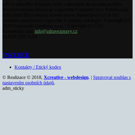
péče a zdravého životního stylu s přesahem do sociální politiky.
Provozovatelem serveru je Copywrite Company s.r.o. Publikování
nebo další šíření obsahu serveru www.zdravezpravy.cz je bez
souhlasu společnosti Copywrite Company zakázáno. Copyright [c]
2020 Copywrite Company s.r.o. / Copyright [c] ČTK.
Kontaktujte nás:
info@zdravezpravy.cz
SLEDUJTE NÁS
INZERCE
Kontakty / Etický kodex
© Realizace © 2018,
Xcreative - webdesign
. |
Spravovat souhlas s
nastavením osobních údajů
.
adm_sticky