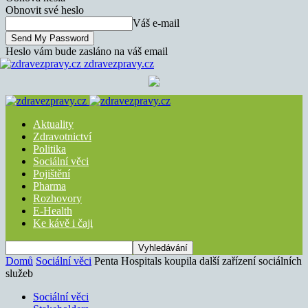
Obnovit své heslo
Váš e-mail
Heslo vám bude zasláno na váš email
zdravezpravy.cz
Aktuality
Zdravotnictví
Politika
Sociální věci
Pojištění
Pharma
Rozhovory
E-Health
Ke kávě i čaji
Domů
Sociální věci
Penta Hospitals koupila další zařízení sociálních
služeb
Sociální věci