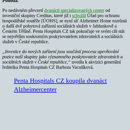
Pohoda.
Po nedávném převzetí
dvanácti specializovaných center
od
investiční skupiny Creditas, které již i
schválil
Úřad pro ochranu
hospodářské soutěže [ÚOHS], se nyní síť Alzheimer Home rozrůstá
o další dvě pobytová zařízení sociálních služeb v Jablunkově a
Českém Těšíně. Penta Hospitals CZ tak pokračuje ve svém cíli stát
se největším soukromým poskytovatelem zdravotních a sociálních
služeb v České republice.
„Investice do nových zařízení jsou součástí procesu upevňování
pozice naší skupiny jako významn
é
ho poskytovatele zdravotních a
sociálních služeb v Česk
é
republice,“
uvedla k akvizici generální
ředitelka Penta Hospitals CZ Barbora Vaculíková.
Penta Hospitals CZ koupila dvanáct
Alzheimercenter