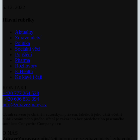
5. 12. 2022
Hlavní rubriky
Aktuality
Zdravotnictví
Politika
Sociální věci
Pojištění
Pharma
Rozhovory
E-Health
Ke kávě i čaji
KONTAKT
+420 777 264 528
+420 606 831 394
info@zdravezpravy.cz
Obsah serveru je chráněn autorským právem. Jakékoli jeho užití včetně
publikování nebo jiného šíření je zakázáno bez předchozího písemného
souhlasu Copywrite Company s.r.o.
O NÁS
ZdraveZpravy.cz
přinášejí informace ze zdravotnictví, zdravotní