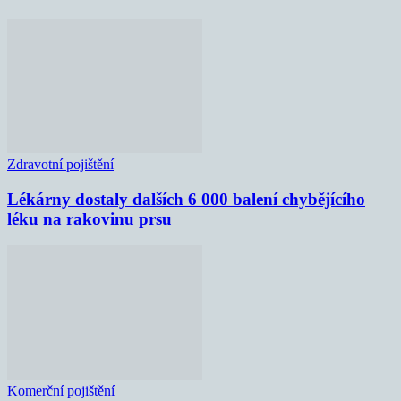
Zdravotní pojištění
Lékárny dostaly dalších 6 000 balení chybějícího
léku na rakovinu prsu
Komerční pojištění