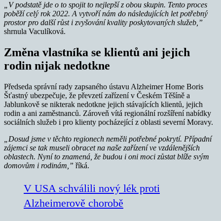
„V podstatě jde o to spojit to nejlepší z obou skupin. Tento proces
poběží celý rok 2022. A vytvoří ná
m do n
ásledujících let potřebný
prostor pro další růst i zvyšování kvality poskytovaných služeb,”
shrnula Vaculíková.
Změna vlastníka se klientů ani jejich
rodin nijak nedotkne
Předseda správní rady zapsaného ústavu Alzheimer Home Boris
Šťastný ubezpečuje, že převzetí zařízení v Českém Těšíně a
Jablunkově se nikterak nedotkne jejich stávajících klientů, jejich
rodin a ani zaměstnanců. Zároveň vítá regionální rozšíření nabídky
sociálních služeb i pro klienty pocházející z oblasti severní Moravy.
„Dosud jsme v těchto regionech neměli potřebn
é
pokrytí. Případní
zájemci se tak museli obracet na naše zařízení ve vzdálenějších
oblastech.
Nyní to znamená, že budou i oni moci zůstat blíže svým
domovům i rodinám,”
říká.
V USA schválili nový lék proti
Alzheimerově chorobě