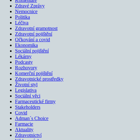
Komentáře
Zdravé Zprávy
Nemocnice
Politika
Léčiva
Zdravotní gramotnost
Zdravotní pojištění
Očkování a covid
Ekonomika
Sociální pojištění
Lékárny
Podcasty
Rozhovory
Komerční pojištění
Zdravotnické prostředky
Životní styl
Legislativa
Sociální věci
Farmaceutické firmy
Stakeholders
Covid
Adman´s Choice
Farmacie
Aktuality
Zdravotnictví