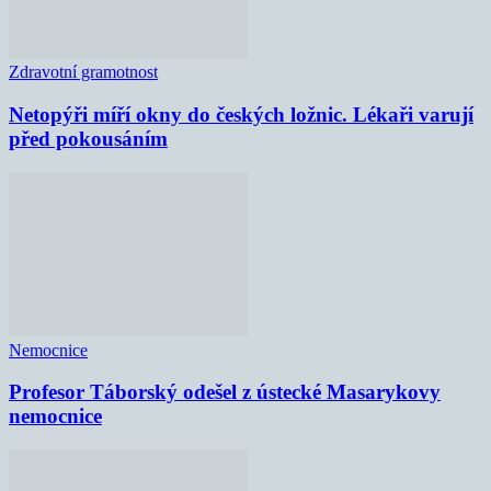
Zdravotní gramotnost
Netopýři míří okny do českých ložnic. Lékaři varují
před pokousáním
Nemocnice
Profesor Táborský odešel z ústecké Masarykovy
nemocnice