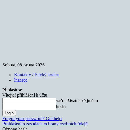
Sobota, 08. srpna 2026
Kontakty / Etický kodex
Inzerce
Přihlásit se
Vítejte! přihlášení k účtu
vaše uživatelské jméno
heslo
Forgot your password? Get help
Prohlášení o zásadách ochrany osobních údajů
Obnova hesla