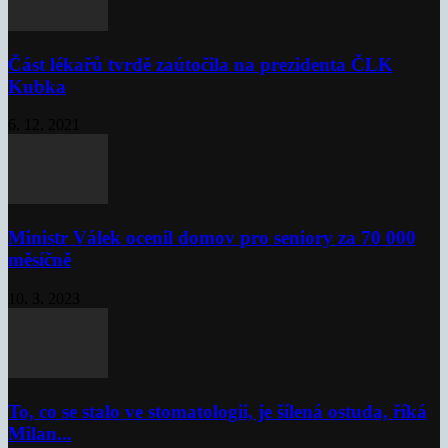
Část lékařů tvrdě zaútočila na prezidenta ČLK
Kubka
6. 12. 2021
Ministr Válek ocenil domov pro seniory za 70 000
měsíčně
10. 3. 2023
To, co se stalo ve stomatologii, je šílená ostuda, říká
Milan...