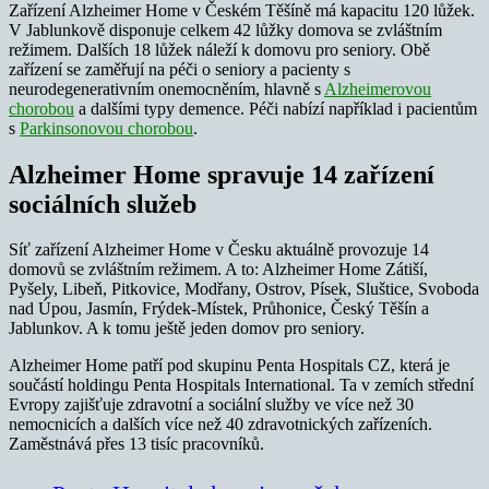
Zařízení Alzheimer Home v Českém Těšíně má kapacitu 120 lůžek.
V Jablunkově disponuje celkem 42 lůžky domova se zvláštním
režimem. Dalších 18 lůžek náleží k domovu pro seniory. Obě
zařízení se zaměřují na péči o seniory a pacienty s
neurodegenerativním onemocněním, hlavně s
Alzheimerovou
chorobou
a dalšími typy demence. Péči nabízí například i pacientům
s
Parkinsonovou chorobou
.
Alzheimer Home spravuje 14 zařízení
sociálních služeb
Síť zařízení Alzheimer Home v Česku aktuálně provozuje 14
domovů se zvláštním režimem. A to: Alzheimer Home Zátiší,
Pyšely, Libeň, Pitkovice, Modřany, Ostrov, Písek, Sluštice, Svoboda
nad Úpou, Jasmín, Frýdek-Místek, Průhonice, Český Těšín a
Jablunkov. A k tomu ještě jeden domov pro seniory.
Alzheimer Home patří pod skupinu Penta Hospitals CZ, která je
součástí holdingu Penta Hospitals International. Ta v zemích střední
Evropy zajišťuje zdravotní a sociální služby ve více než 30
nemocnicích a dalších více než 40 zdravotnických zařízeních.
Zaměstnává přes 13 tisíc pracovníků.