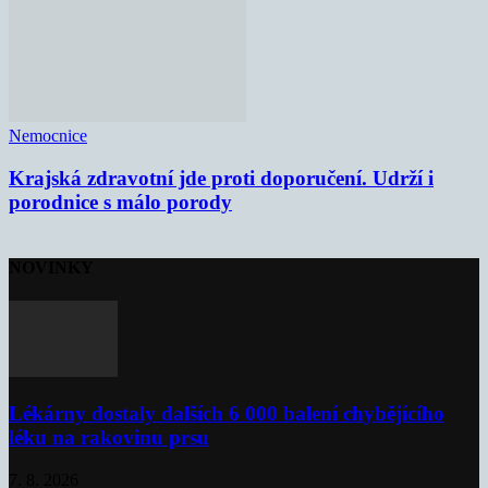
Nemocnice
Krajská zdravotní jde proti doporučení. Udrží i
porodnice s málo porody
NOVINKY
Lékárny dostaly dalších 6 000 balení chybějícího
léku na rakovinu prsu
7. 8. 2026