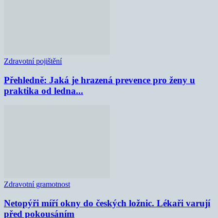
Zdravotní pojištění
Přehledně: Jaká je hrazená prevence pro ženy u
praktika od ledna...
Zdravotní gramotnost
Netopýři míří okny do českých ložnic. Lékaři varují
před pokousáním