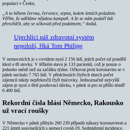
populaci v Česku.
„A to během června, července, srpna, kolem letních prázdnin.
Věřím, že uděláme nějakou kampaň. A že se nám podaří lidi
přesvědčit, aby se očkovali před podzimem,“
dodal.
Uprchlíci náš zdravotní systém
nepoloží, říká Tom Philipp
V nemocnicích je s covidem nyní 2 156 lidí, jejich počet od pondělí
klesl o tři stovky. V těžkém stavu je 133 pacientů, což je pouze o
jednoho méně než na začátku týdne. Očkovat proti koronaviru se v
pátek nechalo 7 765 lidí. V předchozích čtyřech dnech počet
zájemců nikdy nepřekročil čtyři tisícovky. Jednoznačně nejvyšší
zájem je nyní o třetí posilovací dávku, v pátek si pro ni přišlo téměř
6 400 lidí.
Rekordní čísla hlásí Německo, Rakousko
už vrací roušky
V Německu v pátek přibylo 260 239 případů nákazy koronavirem a
221 úmrtí souvisejících s nemocí covid-19. Sedmidenní incidence,