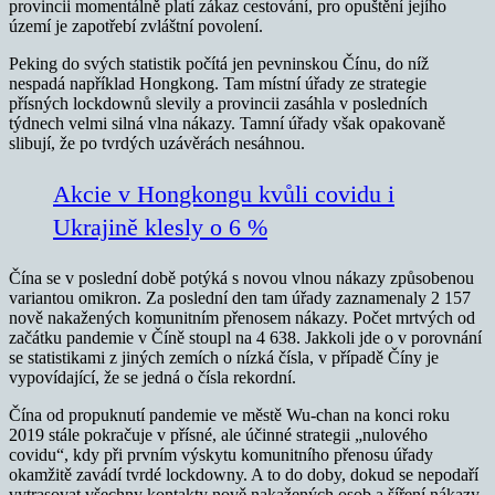
provincii momentálně platí zákaz cestování, pro opuštění jejího
území je zapotřebí zvláštní povolení.
Peking do svých statistik počítá jen pevninskou Čínu, do níž
nespadá například Hongkong. Tam místní úřady ze strategie
přísných lockdownů slevily a provincii zasáhla v posledních
týdnech velmi silná vlna nákazy. Tamní úřady však opakovaně
slibují, že po tvrdých uzávěrách nesáhnou.
Akcie v Hongkongu kvůli covidu i
Ukrajině klesly o 6 %
Čína se v poslední době potýká s novou vlnou nákazy způsobenou
variantou omikron. Za poslední den tam úřady zaznamenaly 2 157
nově nakažených komunitním přenosem nákazy. Počet mrtvých od
začátku pandemie v Číně stoupl na 4 638. Jakkoli jde o v porovnání
se statistikami z jiných zemích o nízká čísla, v případě Číny je
vypovídající, že se jedná o čísla rekordní.
Čína od propuknutí pandemie ve městě Wu-chan na konci roku
2019 stále pokračuje v přísné, ale účinné strategii „nulového
covidu“, kdy při prvním výskytu komunitního přenosu úřady
okamžitě zavádí tvrdé lockdowny. A to do doby, dokud se nepodaří
vytrasovat všechny kontakty nově nakažených osob a šíření nákazy