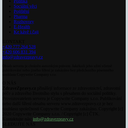
Politika
Sociální věci
Pojištění
Pharma
Rozhovory
E-Health
Ke kávě i čaji
KONTAKT
+420 777 264 528
+420 606 831 394
info@zdravezpravy.cz
Obsah serveru je chráněn autorským právem. Jakékoli jeho užití včetně
publikování nebo jiného šíření je zakázáno bez předchozího písemného
souhlasu Copywrite Company s.r.o.
O NÁS
ZdraveZpravy.cz
přinášejí informace ze zdravotnictví, zdravotní
péče a zdravého životního stylu s přesahem do sociální politiky.
Provozovatelem serveru je Copywrite Company s.r.o. Publikování
nebo další šíření obsahu serveru www.zdravezpravy.cz je bez
souhlasu společnosti Copywrite Company zakázáno. Copyright [c]
2020 Copywrite Company s.r.o. / Copyright [c] ČTK.
Kontaktujte nás:
info@zdravezpravy.cz
SLEDUJTE NÁS