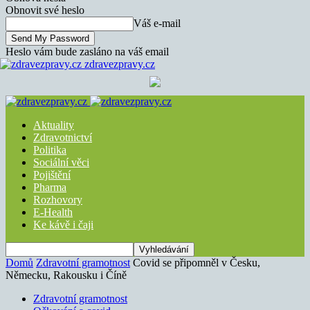
Obnovit své heslo
Váš e-mail
Heslo vám bude zasláno na váš email
zdravezpravy.cz
Aktuality
Zdravotnictví
Politika
Sociální věci
Pojištění
Pharma
Rozhovory
E-Health
Ke kávě i čaji
Domů
Zdravotní gramotnost
Covid se připomněl v Česku,
Německu, Rakousku i Číně
Zdravotní gramotnost