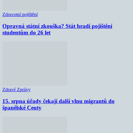
Zdravotní pojištění
Opravná státní zkouška? Stát hradí pojištění
studentům do 26 let
Zdravé Zprávy
15. srpna úřady čekají další vlnu migrantů do
španělské Ceuty