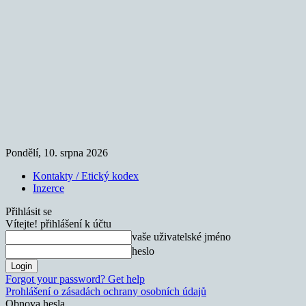
Pondělí, 10. srpna 2026
Kontakty / Etický kodex
Inzerce
Přihlásit se
Vítejte! přihlášení k účtu
vaše uživatelské jméno
heslo
Forgot your password? Get help
Prohlášení o zásadách ochrany osobních údajů
Obnova hesla