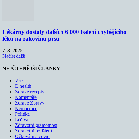
Lékárny dostaly dalších 6 000 balení chybějícího
léku na rakovinu prsu
7. 8. 2026
Načíst další
NEJČTENĚJŠÍ ČLÁNKY
Vše
E-health
Zdravé recepty
Komentáře
Zdravé Zprávy
Nemocnice
Politika
Léčiva
Zdravotní gramotnost
Zdravotní pojištění
Očkování a covid