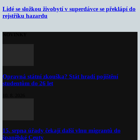
Lidé se složkou živobytí v superdávce se překlápí do
rejstříku hazardu
NOVINKY
Opravná státní zkouška? Stát hradí pojištění
studentům do 26 let
10. 8. 2026
15. srpna úřady čekají další vlnu migrantů do
španělské Ceuty