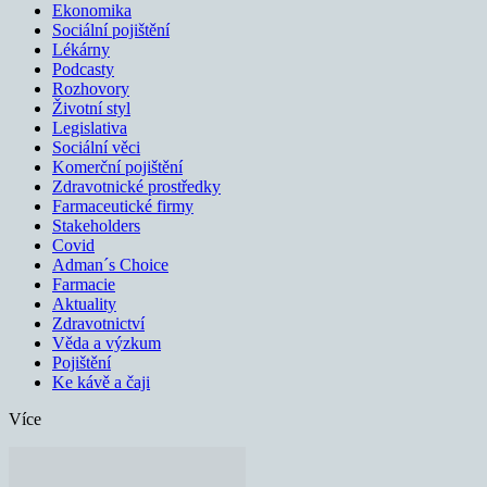
Ekonomika
Sociální pojištění
Lékárny
Podcasty
Rozhovory
Životní styl
Legislativa
Sociální věci
Komerční pojištění
Zdravotnické prostředky
Farmaceutické firmy
Stakeholders
Covid
Adman´s Choice
Farmacie
Aktuality
Zdravotnictví
Věda a výzkum
Pojištění
Ke kávě a čaji
Více