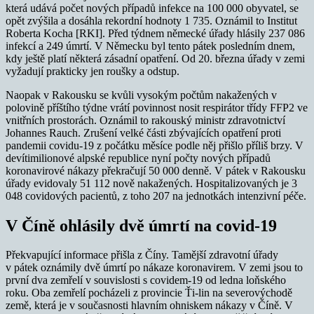
která udává počet nových případů infekce na 100 000 obyvatel, se
opět zvýšila a dosáhla rekordní hodnoty 1 735. Oznámil to Institut
Roberta Kocha [RKI]. Před týdnem německé úřady hlásily 237 086
infekcí a 249 úmrtí. V Německu byl tento pátek posledním dnem,
kdy ještě platí některá zásadní opatření. Od 20. března úřady v zemi
vyžadují prakticky jen roušky a odstup.
Naopak v
Rakousku
se kvůli vysokým počtům nakažených v
polovině příštího týdne vrátí povinnost nosit respirátor třídy FFP2 ve
vnitřních prostorách. Oznámil to
rakouský
ministr zdravotnictví
Johannes Rauch. Zrušení velké části zbývajících opatření proti
pandemii covidu-19 z počátku měsíce podle něj přišlo příliš brzy. V
devítimilionové alpské republice nyní počty nových případů
koronavirové nákazy překračují 50 000 denně. V pátek v
Rakousku
úřady evidovaly 51 112 nově nakažených. Hospitalizovaných je 3
048 covidových pacientů, z toho 207 na jednotkách intenzivní péče.
V Číně ohlásily dvě úmrtí na covid-19
Překvapující informace přišla z Číny. Tamější zdravotní úřady
v pátek oznámily dvě úmrtí po nákaze koronavirem. V zemi jsou to
první dva zemřelí v souvislosti s covidem-19 od ledna loňského
roku. Oba zemřelí pocházeli z provincie Ťi-lin na severovýchodě
země, která je v současnosti hlavním ohniskem nákazy v Číně. V