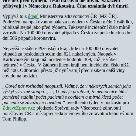
více než před týdnem. Testů na covid ale ubylo. Nakažení
přibývají i v Německu a Rakousku. Čína oznámila dvě úmrtí.
Vyplývá to z
údajů
Ministerstva zdravotnictví ČR [MZ ČR].
Podezření na opakovanou nákazu covidem v Česku mělo 1 648 lidí,
přibližně stejně jako před týdnem. Takzvané incidenční číslo mírně
vzrostlo. Na 100 000 obyvatel připadá v Česku za posledních sedm
dní 506 případů koronaviru.
Nejvyšší je stále v Plzeňském kraji, kde na 100 000 obyvatel
připadá za posledních sedm dní 621 nakažených. Naopak v
Karlovarském kraji má incidence hodnotu 369, což je vůbec
nejméně v Česku. V žádném jiném kraji není incidenční číslo nižší
než 400. Odborníci přesto již nyní varují před rizikem další vlny
covidu na podzim.
„Covid nás rozhodně neopustil. Vidíme, že v některých zemích jeho
výskyt výrazně stoupá.
[…]
U nás je pozitivní, že nemocnice hlásí
poměrně stabilní počet pacientů s covidem a mírně klesá počet
pacientů se závažným covidem,“
uvedl tento týden v podcastu pro
ZdraveZpravy.cz
předseda Správní rady Všeobecné zdravotní
pojišťovny ČR a místopředseda sněmovního zdravotnického výboru
Tom Philipp.