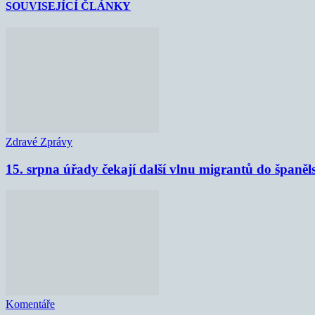
SOUVISEJÍCÍ ČLÁNKY
Zdravé Zprávy
15. srpna úřady čekají další vlnu migrantů do španěl
Komentáře