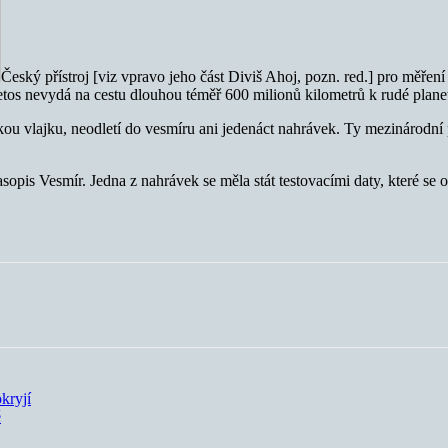
Český přístroj [viz vpravo jeho část Diviš Ahoj, pozn. red.] pro měřen
etos nevydá na cestu dlouhou téměř 600 milionů kilometrů k rudé plane
kou vlajku, neodletí do vesmíru ani jedenáct nahrávek. Ty mezinárodní
is Vesmír. Jedna z nahrávek se měla stát testovacími daty, které se o
kryjí
ě