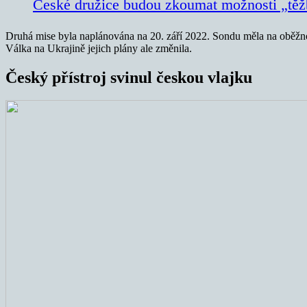
České družice budou zkoumat možnosti „těž
Druhá mise byla naplánována na 20. září 2022. Sondu měla na oběžnou 
Válka na Ukrajině jejich plány ale změnila.
Český přístroj svinul českou vlajku