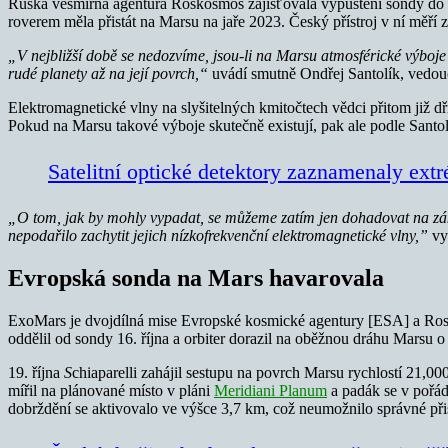
Ruská vesmírná agentura Roskosmos zajišťovala vypuštění sondy do ves
roverem měla přistát na Marsu na jaře 2023. Český přístroj v ní měř
„V nejbližší době se nedozvíme, jsou-li na Marsu atmosférické výboje 
rudé planety až na její povrch,“
uvádí smutně Ondřej Santolík, vedo
Elektromagnetické vlny na slyšitelných kmitočtech vědci přitom již d
Pokud na Marsu takové výboje skutečně existují, pak ale podle Santol
Satelitní optické detektory zaznamenaly ext
„O tom, jak by mohly vypadat, se můžeme zatím jen dohadovat na zákl
nepodařilo zachytit jejich nízkofrekvenční elektromagnetické vlny,”
vys
Evropská sonda na Mars havarovala
ExoMars je dvojdílná mise Evropské kosmické agentury [ESA] a Rosk
oddělil od sondy 16. října a orbiter dorazil na oběžnou dráhu Marsu o 
19. října
S
chiaparelli zahájil sestupu na povrch Marsu rychlostí 21,00
mířil na plánované místo v pláni
Meridiani Planum
a padák se v pořádk
dobrždění se aktivovalo ve výšce 3,7 km, což neumožnilo správné přis