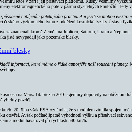
míru letos v září i její přistávací platformu. Ruský vesmírný výzkum 
í změny elektromagnetického pole v pásmu slyšitelných kmitočtů. Tedy 
způsobené nabíjením poletujícího prachu. Ani jestli se mohou elektroma
ucí českého výzkumného týmu z oddělení kosmické fyziky Ústavu fyz
říve zaznamenali kromě Země i na Jupiteru, Saturnu, Uranu a Neptunu. 
íka jistě nevypadají jako pozemské blesky.
rémní blesky
adě informací, které máme o řídké atmosféře naší sousední planety. Ni
větluje.
osmosu na Mars. 14. března 2016 agentury dopravily na oběžnou dráhu
čtyři dny později.
0 km/h. 20. října však ESA oznámila, že s modulem ztratila spojení mén
u otevřel. Avšak počítač špatně vyhodnotil výšku a přistávací sekvence
tání a modul havaroval při rychlosti 540 km/h.