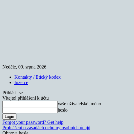
Neděle, 09. srpna 2026
Kontakty / Etický kodex
Inzerce
Přihlásit se
Vítejte! přihlášení k účtu
vaše uživatelské jméno
heslo
Forgot your password? Get help
Prohlášení o zásadách ochrany osobních údajů
Obnova hesla