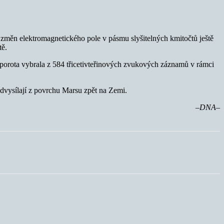
í změn elektromagnetického pole v pásmu slyšitelných kmitočtů ještě
tě.
 porota vybrala z 584 třicetivteřinových zvukových záznamů v rámci
dvysílají z povrchu Marsu zpět na Zemi.
–DNA–