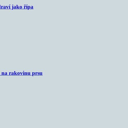
raví jako řípa
u na rakovinu prsu