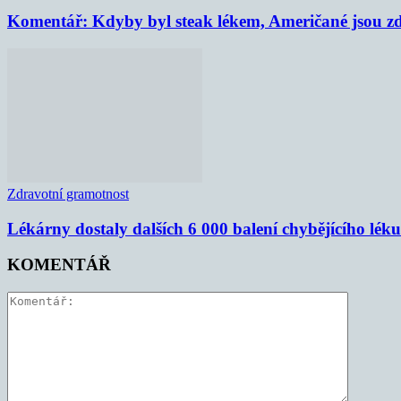
Komentář: Kdyby byl steak lékem, Američané jsou zd
Zdravotní gramotnost
Lékárny dostaly dalších 6 000 balení chybějícího lék
KOMENTÁŘ