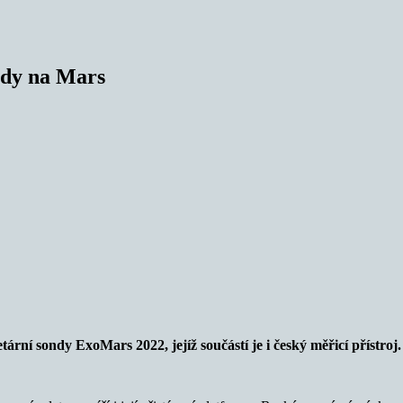
ndy na Mars
ní sondy ExoMars 2022, jejíž součástí je i český měřicí přístroj. 