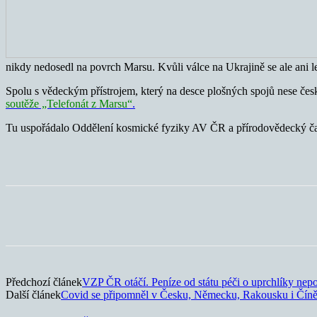
nikdy nedosedl na povrch Marsu. Kvůli válce na Ukrajině se ale ani l
Spolu s vědeckým přístrojem, který na desce plošných spojů nese čes
soutěže „Telefonát z Marsu“
.
Tu uspořádalo Oddělení kosmické fyziky AV ČR a přírodovědecký časop
Sdílet
Předchozí článek
VZP ČR otáčí. Peníze od státu péči o uprchlíky nepo
Další článek
Covid se připomněl v Česku, Německu, Rakousku i Čín