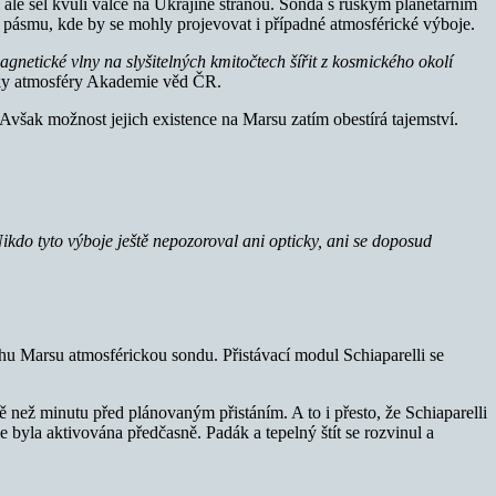
ale šel kvůli válce na Ukrajině stranou. Sonda s ruským planetárním
v pásmu, kde by se mohly projevovat i případné atmosférické výboje.
gnetické vlny na slyšitelných kmitočtech šířit z kosmického okolí
iky atmosféry Akademie věd ČR.
Avšak možnost jejich existence na Marsu zatím obestírá tajemství.
kdo tyto výboje ještě nepozoroval ani opticky, ani se doposud
 Marsu atmosférickou sondu. Přistávací modul Schiaparelli se
ě než minutu před plánovaným přistáním. A to i přesto, že Schiaparelli
 byla aktivována předčasně. Padák a tepelný štít se rozvinul a