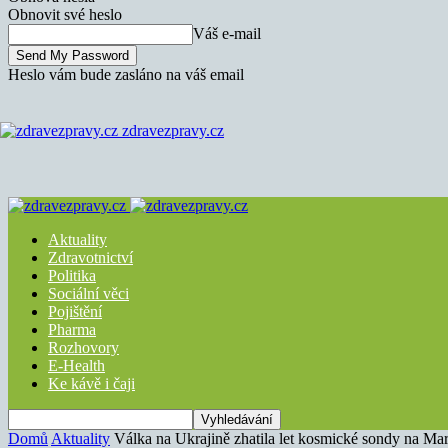
Obnovit své heslo
Váš e-mail
Heslo vám bude zasláno na váš email
zdravezpravy.cz
Aktuality
Zdravotnictví
Politika
Sociální věci
Pojištění
Pharma
Rozhovory
E-Health
Ke kávě i čaji
Domů
Aktuality
Válka na Ukrajině zhatila let kosmické sondy na Ma